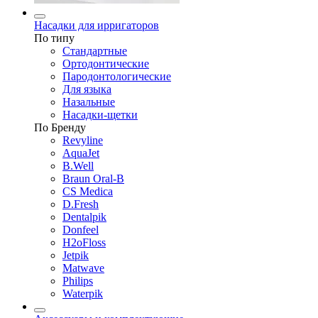
Насадки для ирригаторов
По типу
Стандартные
Ортодонтические
Пародонтологические
Для языка
Назальные
Насадки-щетки
По Бренду
Revyline
AquaJet
B.Well
Braun Oral-B
CS Medica
D.Fresh
Dentalpik
Donfeel
H2oFloss
Jetpik
Matwave
Philips
Waterpik