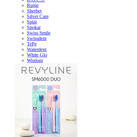
Ruijie
Sherbet
Silver Care
Splat
Spokar
Swiss Smile
Swissdent
TePe
Waterdent
White Glo
Wisdom