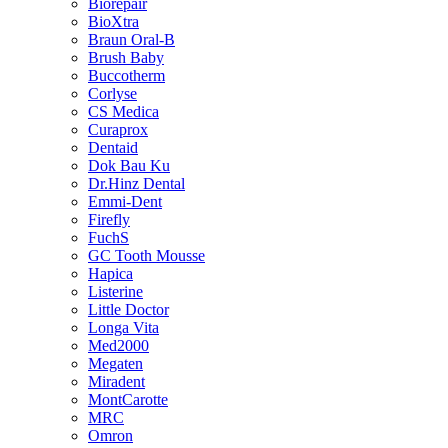
Biorepair
BioXtra
Braun Oral-B
Brush Baby
Buccotherm
Corlyse
CS Medica
Curaprox
Dentaid
Dok Bau Ku
Dr.Hinz Dental
Emmi-Dent
Firefly
FuchS
GC Tooth Mousse
Hapica
Listerine
Little Doctor
Longa Vita
Med2000
Megaten
Miradent
MontCarotte
MRC
Omron