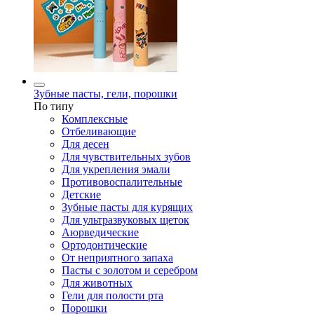
Зубные пасты, гели, порошки
По типу
Комплексные
Отбеливающие
Для десен
Для чувствительных зубов
Для укрепления эмали
Противовоспалительные
Детские
Зубные пасты для курящих
Для ультразвуковых щеток
Аюрведические
Ортодонтические
От неприятного запаха
Пасты с золотом и серебром
Для животных
Гели для полости рта
Порошки