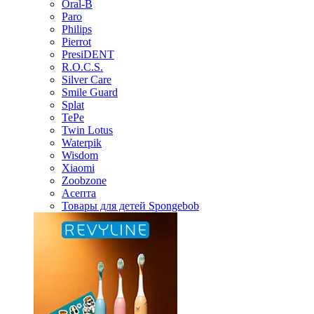
Oral-B
Paro
Philips
Pierrot
PresiDENT
R.O.C.S.
Silver Care
Smile Guard
Splat
TePe
Twin Lotus
Waterpik
Wisdom
Xiaomi
Zoobzone
Асепта
Товары для детей Spongebob