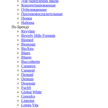
Для укрепления эмали
Концентрированные
Отбеливающие
Противовоспалительные
Пенки
Наборы
По Бренду
Revyline
Beverly Hills Formula
Biomed
Biorepair
BioXtra
Blanx
Bluem
Buccotherm
Curaprox
Curasept
Dentaid
Dentum
Desensin
FuchS
Global White
GreenIce
Listerine
Longa Vita