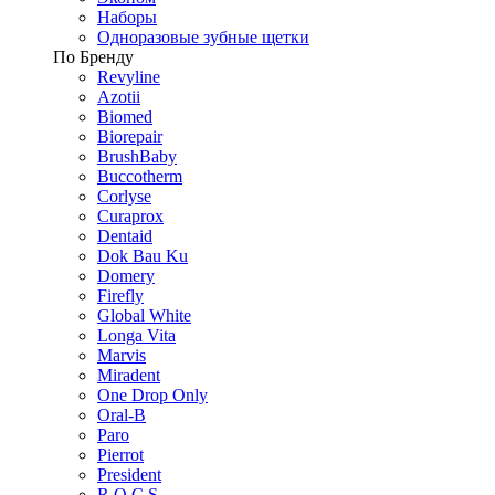
Наборы
Одноразовые зубные щетки
По Бренду
Revyline
Azotii
Biomed
Biorepair
BrushBaby
Buccotherm
Corlyse
Curaprox
Dentaid
Dok Bau Ku
Domery
Firefly
Global White
Longa Vita
Marvis
Miradent
One Drop Only
Oral-B
Paro
Pierrot
President
R.O.C.S.