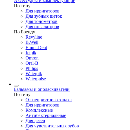
Аксессуары и комплектующие
По типу
Для ирригаторов
Для зубных щеток
Для тонометров
Для ингаляторов
По Бренду
Revyline
B.Well
Emmi-Dent
Jetpik
Omron
Oral-B
Philips
Waterpik
Waterpulse
Бальзамы и ополаскиватели
По типу
От неприятного запаха
Для ирригаторов
Комплексные
Антибактериальные
Для десен
Для чувствительных зубов