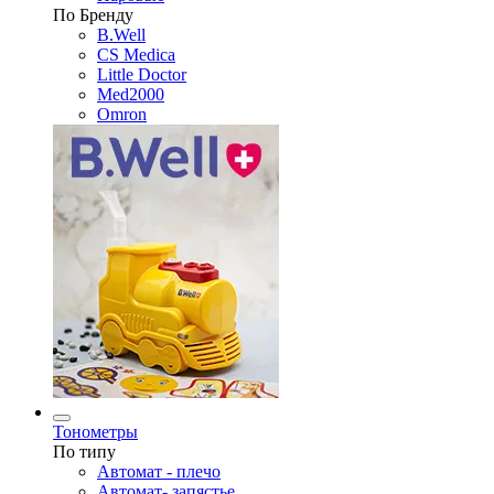
По Бренду
B.Well
CS Medica
Little Doctor
Med2000
Omron
Тонометры
По типу
Автомат - плечо
Автомат- запястье