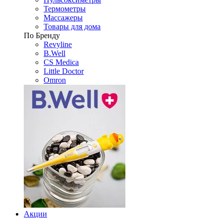
Термометры
Массажеры
Товары для дома
По Бренду
Revyline
B.Well
CS Medica
Little Doctor
Omron
Акции