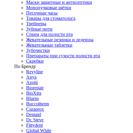
Маски защитные и антисептики
Монопучковые щётки
Песочные часы
Товары для стоматолога
Трейнеры
Зубные нити
Спреи для полости рта
Жевательные резинки и леденцы
Жевательные таблетки
Зубочистки
Препараты при сухости полости рта
Скребки
По Бренду
Revyline
Anya
Azotii
Biorepair
BioXtra
Bluem
Buccotherm
Curaprox
Dentaid
Dr. Steve
Fittydent
Global White