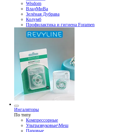
Wisdom
ВладМиВа
Зелёная Дубрава
Колумб
Профилактика и гигиена Foramen
Ингаляторы
По типу
Компрессорные
Ультразвуковые\Меш
Паровые