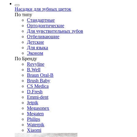
Насадки для зубных щеток
По типу
Стандартные
Ортодонтические
Для чувствительных зубов
Отбеливающие
Детские
Для языка
Эконом
По Бренду
Revyline
B.Well
Braun Oral-B
Brush Baby
CS Medica
D.Fresh
Emmi-dent
Jetpik
Megasonex
Megaten
Philips
Waterpik
Xiaomi