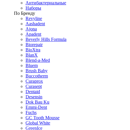
Антибактериальные
Наборы
По Бренду
Revyline
Aashadent
Ajona
Apadent
Beverly Hills Formula
Biorepair
BioXtra
BlanX
Blend-a-Med
Bluem
Brush Baby
Buccotherm
Curaprox
Curasept
Dentaid
Desensin
Dok Bau Ku
Emmi-Dent
Fuchs
GC Tooth Mousse
Global White
GreenIce