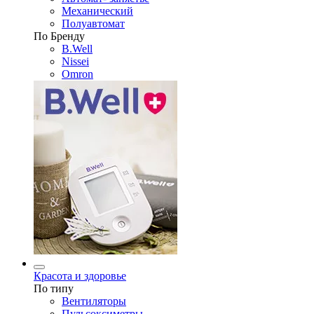
Механический
Полуавтомат
По Бренду
B.Well
Nissei
Omron
Красота и здоровье
По типу
Вентиляторы
Пульсоксиметры