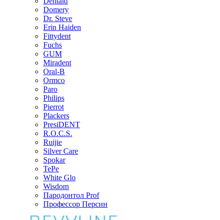
Dentaid
Domery
Dr. Steve
Erin Haiden
Fittydent
Fuchs
GUM
Miradent
Oral-B
Ormco
Paro
Philips
Pierrot
Plackers
PresiDENT
R.O.C.S.
Ruijie
Silver Care
Spokar
TePe
White Glo
Wisdom
Пародонтол Prof
Профессор Персин