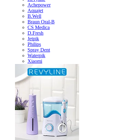
Achepower
Aquajet
B.Well
Braun Oral-B
CS Medica
D.Fresh
Jetpik
Philips
Spray Dent
Waterpik
Xiaomi