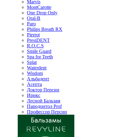
Marvis
MontCarotte
One Drop Only
Oral-B
Paro
Philips Breath RX
Pierrot
PresiDENT
R.O.C.S
Smile Guard
Spa for Teeth
Splat
Waterdent
Wisdom
Альбадент
Асепта
Доктор Персин
Ирикс
Лесной Бальзам
Пародонтол Prof
Профессор Персин