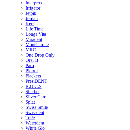
Interprox
Irrigator
Jetpik
Jordan
Kerr
Life Time
Longa Vita
Miradent
MontCarotte
MRC
One Drop Only
Oral-B
Paro
Pierrot
Plackers
PresiDENT
R.O.C.S
Sherbet
Silver Care
Splat
Swiss Smile
Swissdent
TePe
Waterdent
White Glo