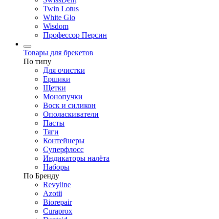
Twin Lotus
White Glo
Wisdom
Профессор Персин
Товары для брекетов
По типу
Для очистки
Ершики
Щетки
Монопучки
Воск и силикон
Ополаскиватели
Пасты
Тяги
Контейнеры
Суперфлосс
Индикаторы налёта
Наборы
По Бренду
Revyline
Azotii
Biorepair
Curaprox