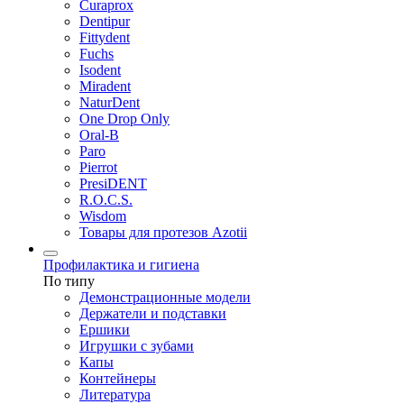
Curaprox
Dentipur
Fittydent
Fuchs
Isodent
Miradent
NaturDent
One Drop Only
Oral-B
Paro
Pierrot
PresiDENT
R.O.C.S.
Wisdom
Товары для протезов Azotii
Профилактика и гигиена
По типу
Демонстрационные модели
Держатели и подставки
Ершики
Игрушки с зубами
Капы
Контейнеры
Литература