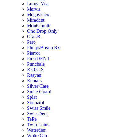
Longa Vita
Marvis
Megasonex
Miradent
MontCarotte
One Drop Only
Oral-B
Paro
PhilipsBreath Rx
Pierrot
PresiDENT
Punchale
R.O.C.S
Rasyan
Remars
Silver Care
Smile Guard
Splat
Stomatol
Swiss Smile
SwissDent
TePe
Twin Lotus
Waterdent
White Glo