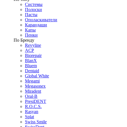
Системы
Полоски
Пасты
Ополаскиватели
Карандаши
Капы
Пенки
По Бренду
Revyline
ACP
Biorepair
BlanX
Bluem
Dentaid
Global White
Megami
Megasonex
Miradent
Oral-B
PresiDENT
R.O.C.S.
Rasyan
Splat
Swiss Smile
SwissDent