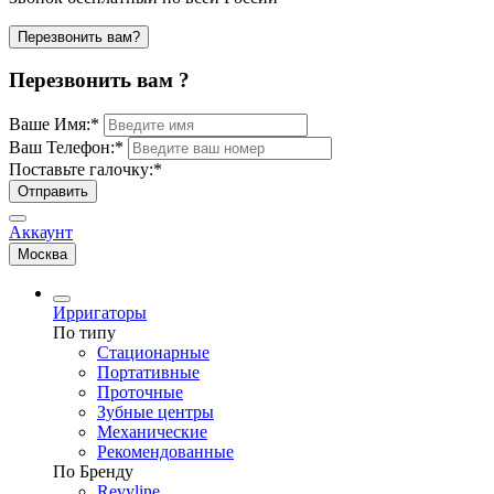
Перезвонить вам?
Перезвонить вам ?
Ваше Имя:
*
Ваш Телефон:
*
Поставьте галочку:
*
Отправить
Аккаунт
Москва
Ирригаторы
По типу
Стационарные
Портативные
Проточные
Зубные центры
Механические
Рекомендованные
По Бренду
Revyline