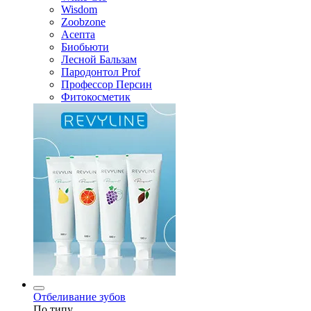
Wisdom
Zoobzone
Асепта
Биобьюти
Лесной Бальзам
Пародонтол Prof
Профессор Персин
Фитокосметик
Отбеливание зубов
По типу