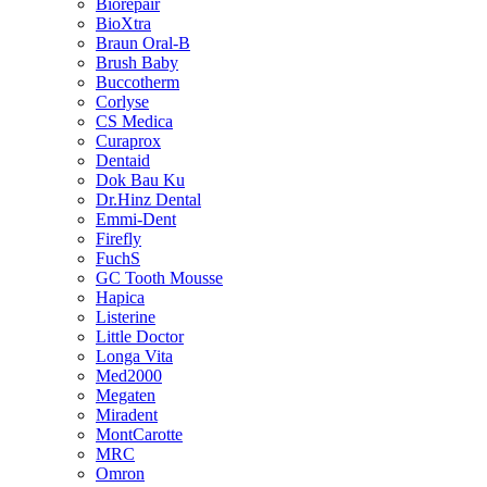
Biorepair
BioXtra
Braun Oral-B
Brush Baby
Buccotherm
Corlyse
CS Medica
Curaprox
Dentaid
Dok Bau Ku
Dr.Hinz Dental
Emmi-Dent
Firefly
FuchS
GC Tooth Mousse
Hapica
Listerine
Little Doctor
Longa Vita
Med2000
Megaten
Miradent
MontCarotte
MRC
Omron