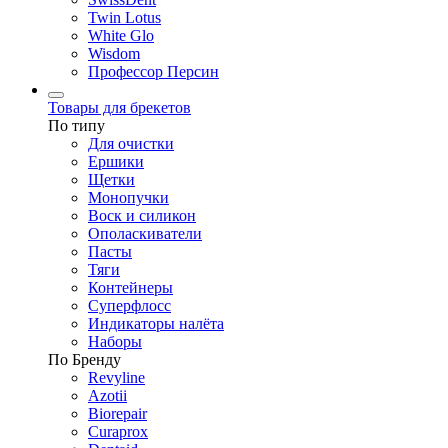
Twin Lotus
White Glo
Wisdom
Профессор Персин
Товары для брекетов
По типу
Для очистки
Ершики
Щетки
Монопучки
Воск и силикон
Ополаскиватели
Пасты
Тяги
Контейнеры
Суперфлосс
Индикаторы налёта
Наборы
По Бренду
Revyline
Azotii
Biorepair
Curaprox