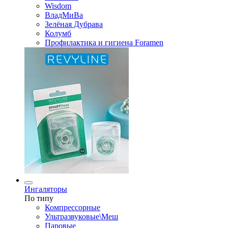
Wisdom
ВладМиВа
Зелёная Дубрава
Колумб
Профилактика и гигиена Foramen
Ингаляторы
По типу
Компрессорные
Ультразвуковые\Меш
Паровые