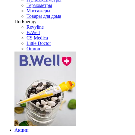
Термометры
Массажеры
Товары для дома
По Бренду
Revyline
B.Well
CS Medica
Little Doctor
Omron
Акции