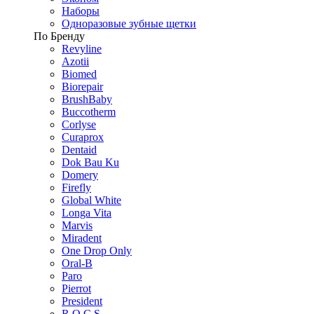
Наборы
Одноразовые зубные щетки
По Бренду
Revyline
Azotii
Biomed
Biorepair
BrushBaby
Buccotherm
Corlyse
Curaprox
Dentaid
Dok Bau Ku
Domery
Firefly
Global White
Longa Vita
Marvis
Miradent
One Drop Only
Oral-B
Paro
Pierrot
President
R.O.C.S.