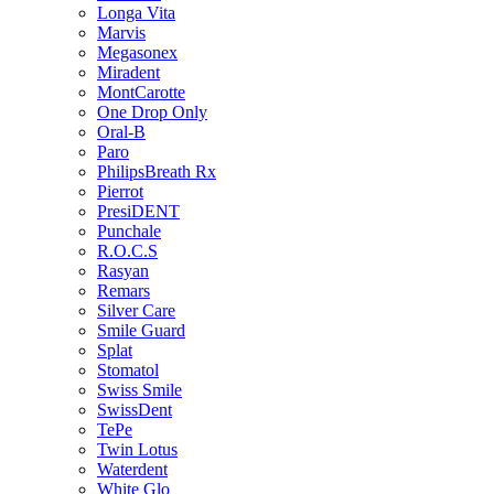
Longa Vita
Marvis
Megasonex
Miradent
MontCarotte
One Drop Only
Oral-B
Paro
PhilipsBreath Rx
Pierrot
PresiDENT
Punchale
R.O.C.S
Rasyan
Remars
Silver Care
Smile Guard
Splat
Stomatol
Swiss Smile
SwissDent
TePe
Twin Lotus
Waterdent
White Glo