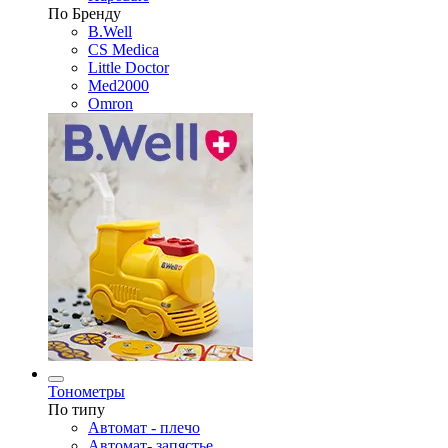
По Бренду
B.Well
CS Medica
Little Doctor
Med2000
Omron
Тонометры
По типу
Автомат - плечо
Автомат- запястье