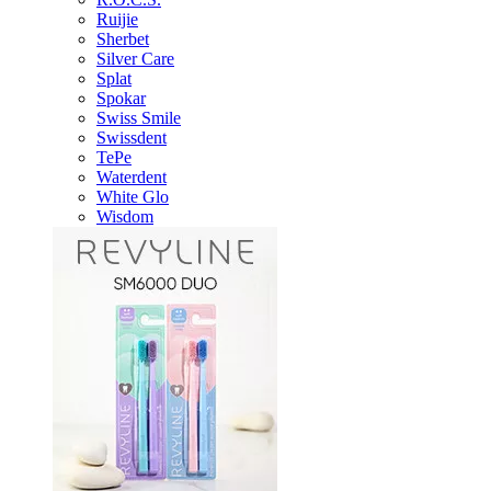
Ruijie
Sherbet
Silver Care
Splat
Spokar
Swiss Smile
Swissdent
TePe
Waterdent
White Glo
Wisdom