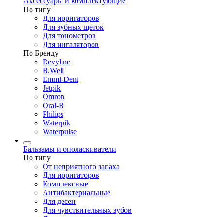
Аксессуары и комплектующие
По типу
Для ирригаторов
Для зубных щеток
Для тонометров
Для ингаляторов
По Бренду
Revyline
B.Well
Emmi-Dent
Jetpik
Omron
Oral-B
Philips
Waterpik
Waterpulse
Бальзамы и ополаскиватели
По типу
От неприятного запаха
Для ирригаторов
Комплексные
Антибактериальные
Для десен
Для чувствительных зубов