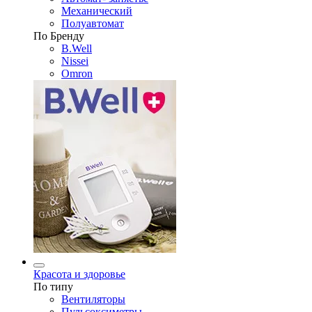
Механический
Полуавтомат
По Бренду
B.Well
Nissei
Omron
Красота и здоровье
По типу
Вентиляторы
Пульсоксиметры