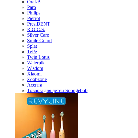
Oral-B
Paro
Philips
Pierrot
PresiDENT
R.O.C.S.
Silver Care
Smile Guard
Splat
TePe
Twin Lotus
Waterpik
Wisdom
Xiaomi
Zoobzone
Асепта
Товары для детей Spongebob