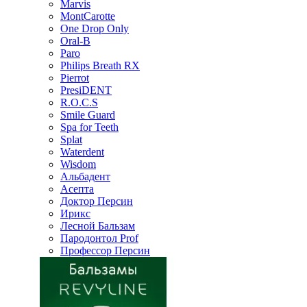
Marvis
MontCarotte
One Drop Only
Oral-B
Paro
Philips Breath RX
Pierrot
PresiDENT
R.O.C.S
Smile Guard
Spa for Teeth
Splat
Waterdent
Wisdom
Альбадент
Асепта
Доктор Персин
Ирикс
Лесной Бальзам
Пародонтол Prof
Профессор Персин