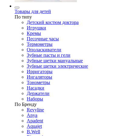
Товары для детей
По типу
Детский костюм доктора
Игрушки
Кремы
Песочные часы
Термометры
Ополаскиватели
Зубные пасты и гели
Зубные щетки мануальные
Зубные щетки электрические
Ирригаторы
Ингаляторы
Тонометры
Насадки
Держатели
Наборы
По Бренду
Revyline
Anya
Apadent
Aquajet
B.Well