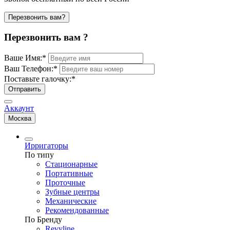
Перезвонить вам?
Перезвонить вам ?
Ваше Имя:
*
Ваш Телефон:
*
Поставьте галочку:
*
Отправить
Аккаунт
Москва
Ирригаторы
По типу
Стационарные
Портативные
Проточные
Зубные центры
Механические
Рекомендованные
По Бренду
Revyline