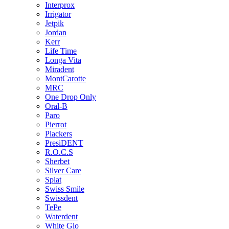
Interprox
Irrigator
Jetpik
Jordan
Kerr
Life Time
Longa Vita
Miradent
MontCarotte
MRC
One Drop Only
Oral-B
Paro
Pierrot
Plackers
PresiDENT
R.O.C.S
Sherbet
Silver Care
Splat
Swiss Smile
Swissdent
TePe
Waterdent
White Glo