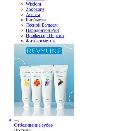
Wisdom
Zoobzone
Асепта
Биобьюти
Лесной Бальзам
Пародонтол Prof
Профессор Персин
Фитокосметик
Отбеливание зубов
По типу