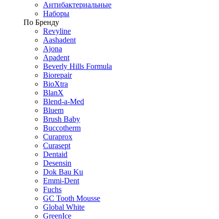
Антибактериальные
Наборы
По Бренду
Revyline
Aashadent
Ajona
Apadent
Beverly Hills Formula
Biorepair
BioXtra
BlanX
Blend-a-Med
Bluem
Brush Baby
Buccotherm
Curaprox
Curasept
Dentaid
Desensin
Dok Bau Ku
Emmi-Dent
Fuchs
GC Tooth Mousse
Global White
GreenIce