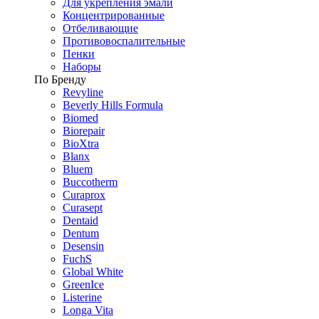
Для укрепления эмали
Концентрированные
Отбеливающие
Противовоспалительные
Пенки
Наборы
По Бренду
Revyline
Beverly Hills Formula
Biomed
Biorepair
BioXtra
Blanx
Bluem
Buccotherm
Curaprox
Curasept
Dentaid
Dentum
Desensin
FuchS
Global White
GreenIce
Listerine
Longa Vita