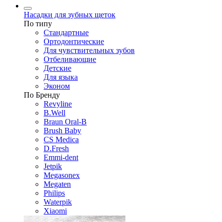
Насадки для зубных щеток
По типу
Стандартные
Ортодонтические
Для чувствительных зубов
Отбеливающие
Детские
Для языка
Эконом
По Бренду
Revyline
B.Well
Braun Oral-B
Brush Baby
CS Medica
D.Fresh
Emmi-dent
Jetpik
Megasonex
Megaten
Philips
Waterpik
Xiaomi