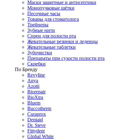
Маски защитные и антисептики
Монопучковые щётки
Песочные часы
Товары для стоматолога
Трейнеры
Зубные нити
Спреи для полости рта
Жевательные резинки и леденцы
Жевательные таблетки
Зубочистки
Препараты при сухости полости рта
Скребки
По Бренду
Revyline
Anya
Azotii
Biorepair
BioXtra
Bluem
Buccotherm
Curaprox
Dentaid
Dr. Steve
Fittydent
Global White