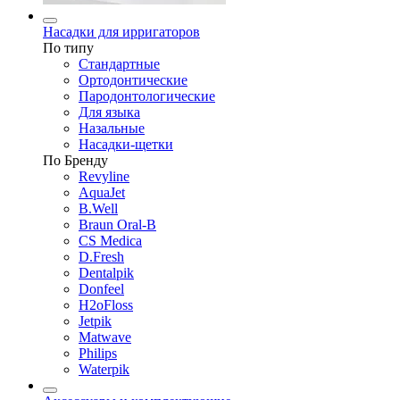
Насадки для ирригаторов
По типу
Стандартные
Ортодонтические
Пародонтологические
Для языка
Назальные
Насадки-щетки
По Бренду
Revyline
AquaJet
B.Well
Braun Oral-B
CS Medica
D.Fresh
Dentalpik
Donfeel
H2oFloss
Jetpik
Matwave
Philips
Waterpik