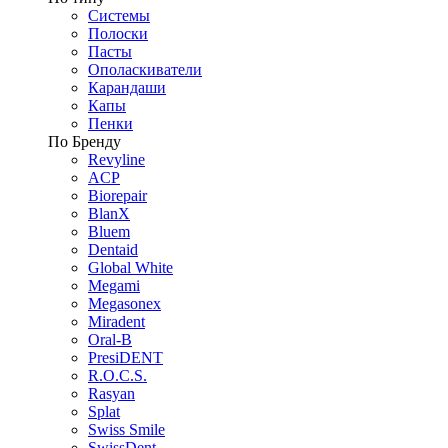
Системы
Полоски
Пасты
Ополаскиватели
Карандаши
Капы
Пенки
По Бренду
Revyline
ACP
Biorepair
BlanX
Bluem
Dentaid
Global White
Megami
Megasonex
Miradent
Oral-B
PresiDENT
R.O.C.S.
Rasyan
Splat
Swiss Smile
SwissDent