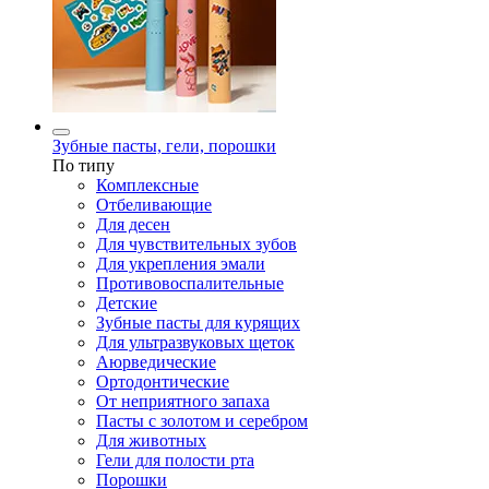
Зубные пасты, гели, порошки
По типу
Комплексные
Отбеливающие
Для десен
Для чувствительных зубов
Для укрепления эмали
Противовоспалительные
Детские
Зубные пасты для курящих
Для ультразвуковых щеток
Аюрведические
Ортодонтические
От неприятного запаха
Пасты с золотом и серебром
Для животных
Гели для полости рта
Порошки