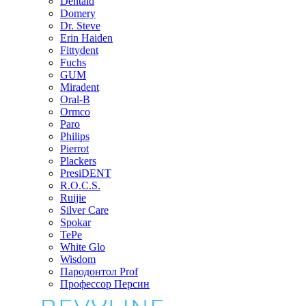
Dentaid
Domery
Dr. Steve
Erin Haiden
Fittydent
Fuchs
GUM
Miradent
Oral-B
Ormco
Paro
Philips
Pierrot
Plackers
PresiDENT
R.O.C.S.
Ruijie
Silver Care
Spokar
TePe
White Glo
Wisdom
Пародонтол Prof
Профессор Персин