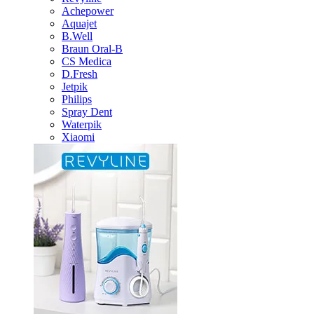
Achepower
Aquajet
B.Well
Braun Oral-B
CS Medica
D.Fresh
Jetpik
Philips
Spray Dent
Waterpik
Xiaomi