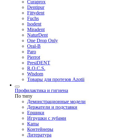
Curaprox
Dentipur
Fittydent
Fuchs
Isodent
Miradent
NaturDent
One Drop Only
Oral-B
Paro
Pierrot
PresiDENT
R.O.C.S.
Wisdom
Товары для протезов Azotii
Профилактика и гигиена
По типу
Демонстрационные модели
Держатели и подставки
Ершики
Игрушки с зубами
Капы
Контейнеры
Литература