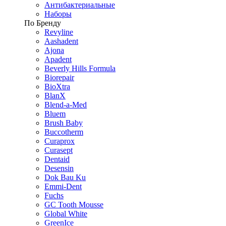
Антибактериальные
Наборы
По Бренду
Revyline
Aashadent
Ajona
Apadent
Beverly Hills Formula
Biorepair
BioXtra
BlanX
Blend-a-Med
Bluem
Brush Baby
Buccotherm
Curaprox
Curasept
Dentaid
Desensin
Dok Bau Ku
Emmi-Dent
Fuchs
GC Tooth Mousse
Global White
GreenIce