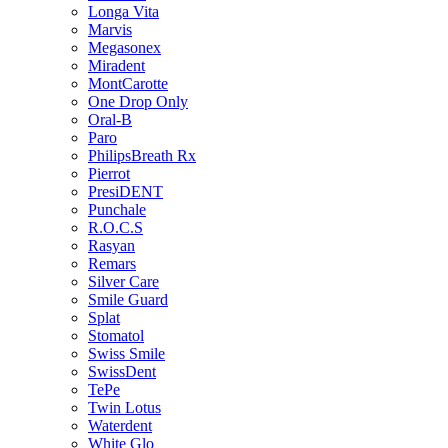
Longa Vita
Marvis
Megasonex
Miradent
MontCarotte
One Drop Only
Oral-B
Paro
PhilipsBreath Rx
Pierrot
PresiDENT
Punchale
R.O.C.S
Rasyan
Remars
Silver Care
Smile Guard
Splat
Stomatol
Swiss Smile
SwissDent
TePe
Twin Lotus
Waterdent
White Glo