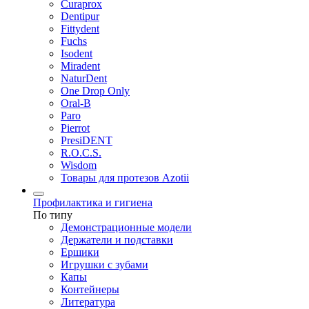
Curaprox
Dentipur
Fittydent
Fuchs
Isodent
Miradent
NaturDent
One Drop Only
Oral-B
Paro
Pierrot
PresiDENT
R.O.C.S.
Wisdom
Товары для протезов Azotii
Профилактика и гигиена
По типу
Демонстрационные модели
Держатели и подставки
Ершики
Игрушки с зубами
Капы
Контейнеры
Литература