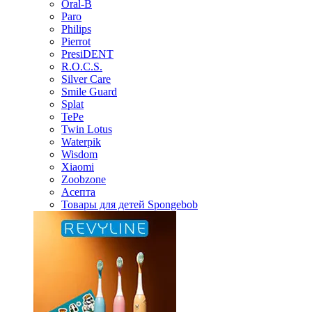
Oral-B
Paro
Philips
Pierrot
PresiDENT
R.O.C.S.
Silver Care
Smile Guard
Splat
TePe
Twin Lotus
Waterpik
Wisdom
Xiaomi
Zoobzone
Асепта
Товары для детей Spongebob