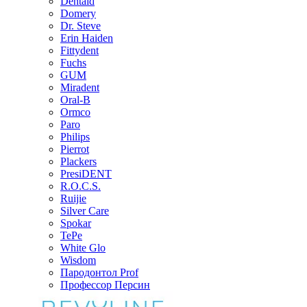
Dentaid
Domery
Dr. Steve
Erin Haiden
Fittydent
Fuchs
GUM
Miradent
Oral-B
Ormco
Paro
Philips
Pierrot
Plackers
PresiDENT
R.O.C.S.
Ruijie
Silver Care
Spokar
TePe
White Glo
Wisdom
Пародонтол Prof
Профессор Персин