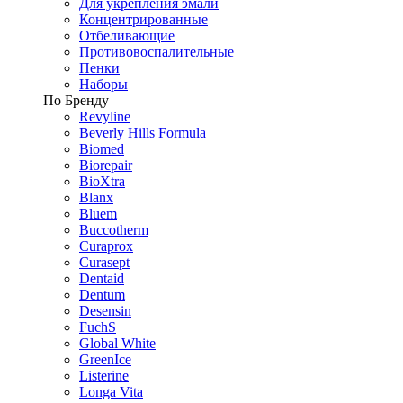
Для укрепления эмали
Концентрированные
Отбеливающие
Противовоспалительные
Пенки
Наборы
По Бренду
Revyline
Beverly Hills Formula
Biomed
Biorepair
BioXtra
Blanx
Bluem
Buccotherm
Curaprox
Curasept
Dentaid
Dentum
Desensin
FuchS
Global White
GreenIce
Listerine
Longa Vita