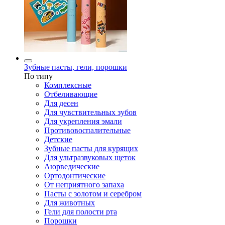
Зубные пасты, гели, порошки
По типу
Комплексные
Отбеливающие
Для десен
Для чувствительных зубов
Для укрепления эмали
Противовоспалительные
Детские
Зубные пасты для курящих
Для ультразвуковых щеток
Аюрведические
Ортодонтические
От неприятного запаха
Пасты с золотом и серебром
Для животных
Гели для полости рта
Порошки