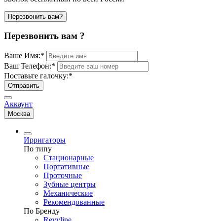
Перезвонить вам?
Перезвонить вам ?
Ваше Имя:
*
Ваш Телефон:
*
Поставьте галочку:
*
Отправить
Аккаунт
Москва
Ирригаторы
По типу
Стационарные
Портативные
Проточные
Зубные центры
Механические
Рекомендованные
По Бренду
Revyline