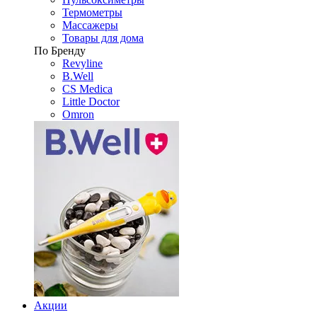
Термометры
Массажеры
Товары для дома
По Бренду
Revyline
B.Well
CS Medica
Little Doctor
Omron
Акции