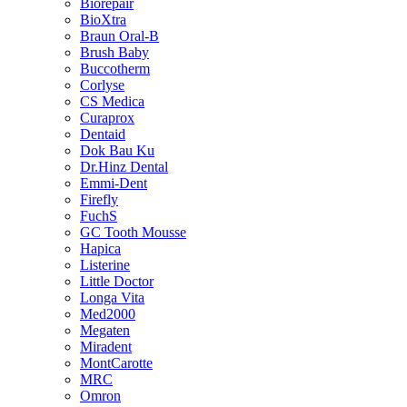
Biorepair
BioXtra
Braun Oral-B
Brush Baby
Buccotherm
Corlyse
CS Medica
Curaprox
Dentaid
Dok Bau Ku
Dr.Hinz Dental
Emmi-Dent
Firefly
FuchS
GC Tooth Mousse
Hapica
Listerine
Little Doctor
Longa Vita
Med2000
Megaten
Miradent
MontCarotte
MRC
Omron