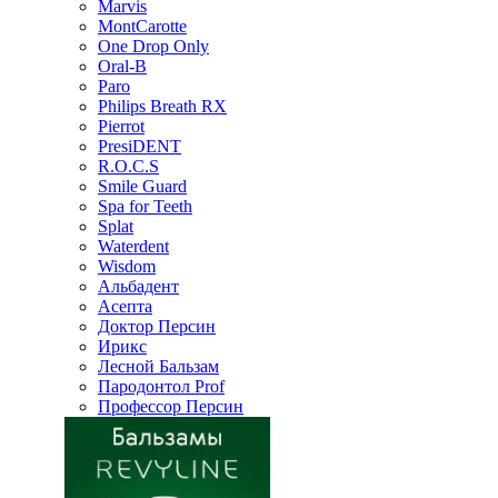
Marvis
MontCarotte
One Drop Only
Oral-B
Paro
Philips Breath RX
Pierrot
PresiDENT
R.O.C.S
Smile Guard
Spa for Teeth
Splat
Waterdent
Wisdom
Альбадент
Асепта
Доктор Персин
Ирикс
Лесной Бальзам
Пародонтол Prof
Профессор Персин