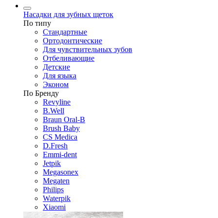
Насадки для зубных щеток
По типу
Стандартные
Ортодонтические
Для чувствительных зубов
Отбеливающие
Детские
Для языка
Эконом
По Бренду
Revyline
B.Well
Braun Oral-B
Brush Baby
CS Medica
D.Fresh
Emmi-dent
Jetpik
Megasonex
Megaten
Philips
Waterpik
Xiaomi