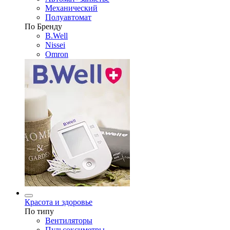
Механический
Полуавтомат
По Бренду
B.Well
Nissei
Omron
Красота и здоровье
По типу
Вентиляторы
Пульсоксиметры