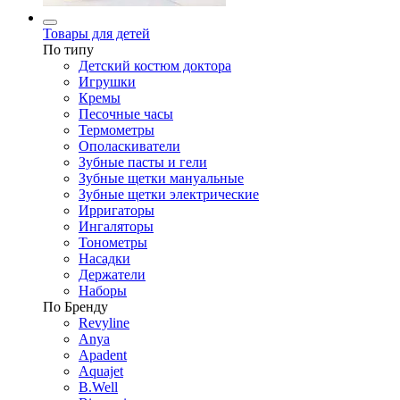
Товары для детей
По типу
Детский костюм доктора
Игрушки
Кремы
Песочные часы
Термометры
Ополаскиватели
Зубные пасты и гели
Зубные щетки мануальные
Зубные щетки электрические
Ирригаторы
Ингаляторы
Тонометры
Насадки
Держатели
Наборы
По Бренду
Revyline
Anya
Apadent
Aquajet
B.Well