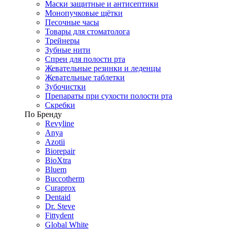
Маски защитные и антисептики
Монопучковые щётки
Песочные часы
Товары для стоматолога
Трейнеры
Зубные нити
Спреи для полости рта
Жевательные резинки и леденцы
Жевательные таблетки
Зубочистки
Препараты при сухости полости рта
Скребки
По Бренду
Revyline
Anya
Azotii
Biorepair
BioXtra
Bluem
Buccotherm
Curaprox
Dentaid
Dr. Steve
Fittydent
Global White