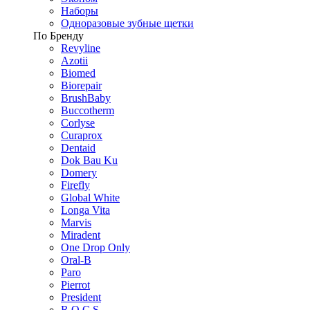
Наборы
Одноразовые зубные щетки
По Бренду
Revyline
Azotii
Biomed
Biorepair
BrushBaby
Buccotherm
Corlyse
Curaprox
Dentaid
Dok Bau Ku
Domery
Firefly
Global White
Longa Vita
Marvis
Miradent
One Drop Only
Oral-B
Paro
Pierrot
President
R.O.C.S.