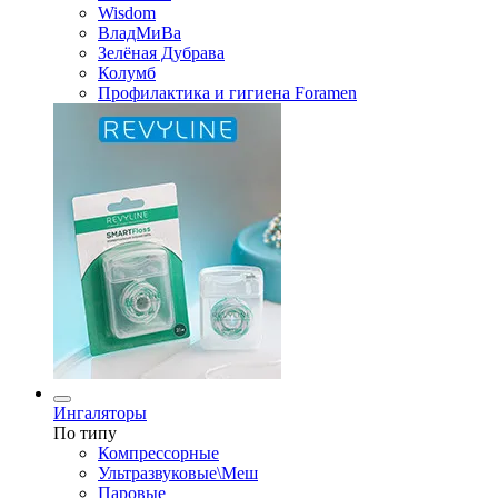
Wisdom
ВладМиВа
Зелёная Дубрава
Колумб
Профилактика и гигиена Foramen
Ингаляторы
По типу
Компрессорные
Ультразвуковые\Меш
Паровые