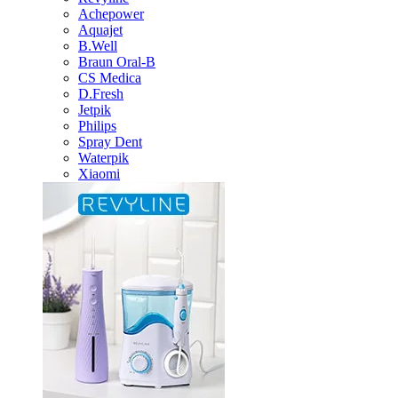
Achepower
Aquajet
B.Well
Braun Oral-B
CS Medica
D.Fresh
Jetpik
Philips
Spray Dent
Waterpik
Xiaomi