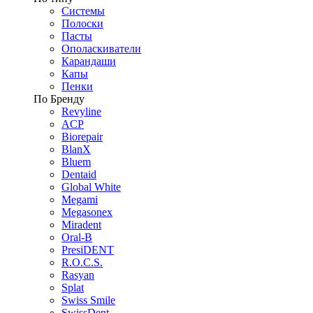
Системы
Полоски
Пасты
Ополаскиватели
Карандаши
Капы
Пенки
По Бренду
Revyline
ACP
Biorepair
BlanX
Bluem
Dentaid
Global White
Megami
Megasonex
Miradent
Oral-B
PresiDENT
R.O.C.S.
Rasyan
Splat
Swiss Smile
SwissDent