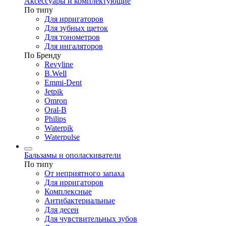
Аксессуары и комплектующие
По типу
Для ирригаторов
Для зубных щеток
Для тонометров
Для ингаляторов
По Бренду
Revyline
B.Well
Emmi-Dent
Jetpik
Omron
Oral-B
Philips
Waterpik
Waterpulse
Бальзамы и ополаскиватели
По типу
От неприятного запаха
Для ирригаторов
Комплексные
Антибактериальные
Для десен
Для чувствительных зубов