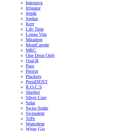
Interprox
Irrigator
Jetpik
Jordan
Kerr
Life Time
Longa Vita
Miradent
MontCarotte
MRC
One Drop Only
Oral-B
Paro
Pierrot
Plackers
PresiDENT
R.O.C.S
Sherbet
Silver Care
Splat
Swiss Smile
Swissdent
TePe
Waterdent
White Glo