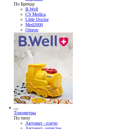
По Бренду
B.Well
CS Medica
Little Doctor
Med2000
Omron
Тонометры
По типу
Автомат - плечо
Автомат- запястье