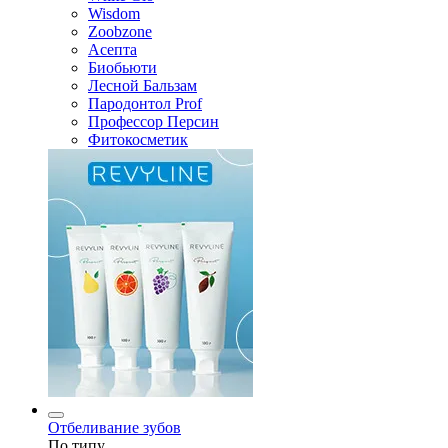
Wisdom
Zoobzone
Асепта
Биобьюти
Лесной Бальзам
Пародонтол Prof
Профессор Персин
Фитокосметик
Отбеливание зубов
По типу