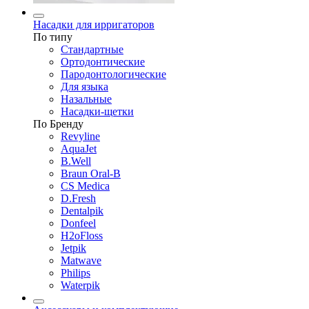
Насадки для ирригаторов
По типу
Стандартные
Ортодонтические
Пародонтологические
Для языка
Назальные
Насадки-щетки
По Бренду
Revyline
AquaJet
B.Well
Braun Oral-B
CS Medica
D.Fresh
Dentalpik
Donfeel
H2oFloss
Jetpik
Matwave
Philips
Waterpik