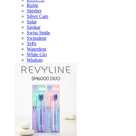
Ruijie
Sherbet
Silver Care
Splat
Spokar
Swiss Smile
Swissdent
TePe
Waterdent
White Glo
Wisdom