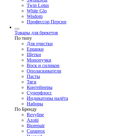
Twin Lotus
White Glo
Wisdom
Профессор Персин
Товары для брекетов
По типу
Для очистки
Ершики
Щетки
Монопучки
Воск и силикон
Ополаскиватели
Пасты
Тяги
Контейнеры
Суперфлосс
Индикаторы налёта
Наборы
По Бренду
Revyline
Azotii
Biorepair
Curaprox