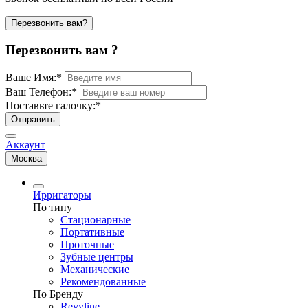
Перезвонить вам?
Перезвонить вам ?
Ваше Имя:
*
Ваш Телефон:
*
Поставьте галочку:
*
Отправить
Аккаунт
Москва
Ирригаторы
По типу
Стационарные
Портативные
Проточные
Зубные центры
Механические
Рекомендованные
По Бренду
Revyline