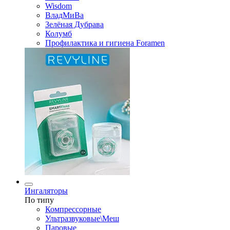
Wisdom
ВладМиВа
Зелёная Дубрава
Колумб
Профилактика и гигиена Foramen
Ингаляторы
По типу
Компрессорные
Ультразвуковые\Меш
Паровые