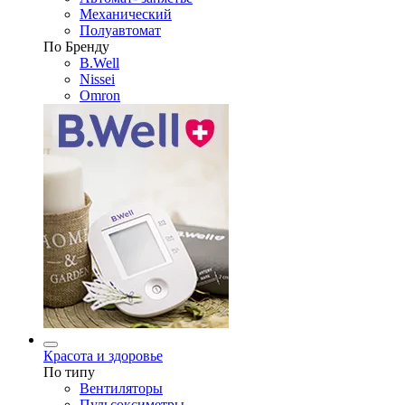
Механический
Полуавтомат
По Бренду
B.Well
Nissei
Omron
Красота и здоровье
По типу
Вентиляторы
Пульсоксиметры