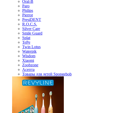
Oral-B
Paro
Philips
Pierrot
PresiDENT
R.O.C.S.
Silver Care
Smile Guard
Splat
TePe
Twin Lotus
Waterpik
Wisdom
Xiaomi
Zoobzone
Асепта
Товары для детей Spongebob