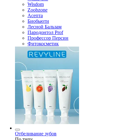
Wisdom
Zoobzone
Асепта
Биобьюти
Лесной Бальзам
Пародонтол Prof
Профессор Персин
Фитокосметик
Отбеливание зубов
По типу