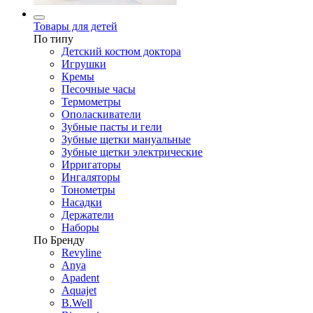
Товары для детей
По типу
Детский костюм доктора
Игрушки
Кремы
Песочные часы
Термометры
Ополаскиватели
Зубные пасты и гели
Зубные щетки мануальные
Зубные щетки электрические
Ирригаторы
Ингаляторы
Тонометры
Насадки
Держатели
Наборы
По Бренду
Revyline
Anya
Apadent
Aquajet
B.Well