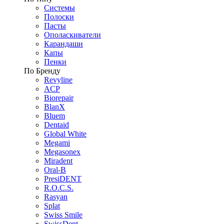
Системы
Полоски
Пасты
Ополаскиватели
Карандаши
Капы
Пенки
По Бренду
Revyline
ACP
Biorepair
BlanX
Bluem
Dentaid
Global White
Megami
Megasonex
Miradent
Oral-B
PresiDENT
R.O.C.S.
Rasyan
Splat
Swiss Smile
SwissDent