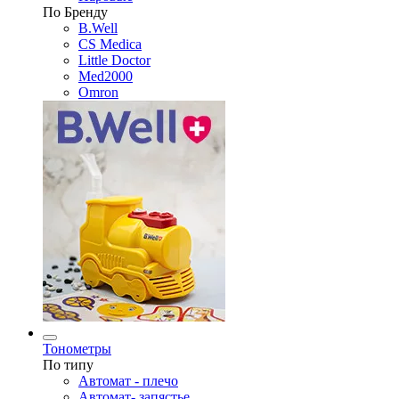
По Бренду
B.Well
CS Medica
Little Doctor
Med2000
Omron
Тонометры
По типу
Автомат - плечо
Автомат- запястье