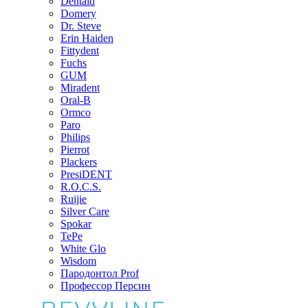
Dentaid
Domery
Dr. Steve
Erin Haiden
Fittydent
Fuchs
GUM
Miradent
Oral-B
Ormco
Paro
Philips
Pierrot
Plackers
PresiDENT
R.O.C.S.
Ruijie
Silver Care
Spokar
TePe
White Glo
Wisdom
Пародонтол Prof
Профессор Персин