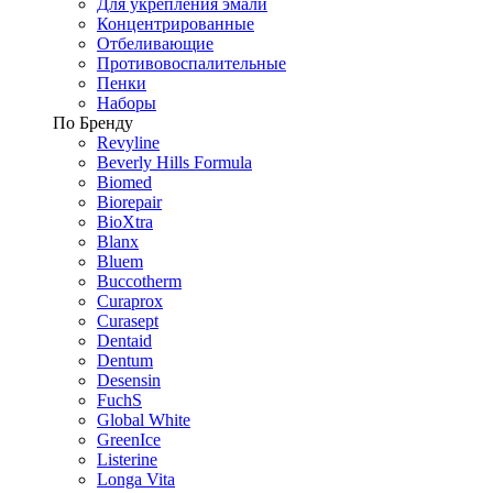
Для укрепления эмали
Концентрированные
Отбеливающие
Противовоспалительные
Пенки
Наборы
По Бренду
Revyline
Beverly Hills Formula
Biomed
Biorepair
BioXtra
Blanx
Bluem
Buccotherm
Curaprox
Curasept
Dentaid
Dentum
Desensin
FuchS
Global White
GreenIce
Listerine
Longa Vita