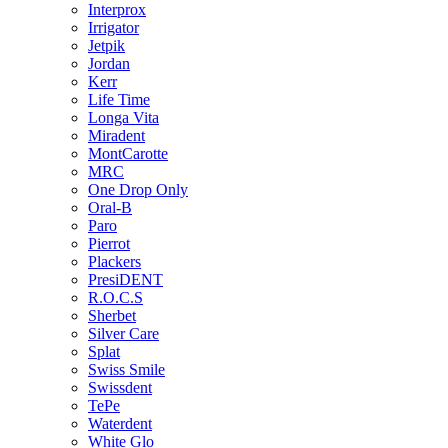
Interprox
Irrigator
Jetpik
Jordan
Kerr
Life Time
Longa Vita
Miradent
MontCarotte
MRC
One Drop Only
Oral-B
Paro
Pierrot
Plackers
PresiDENT
R.O.C.S
Sherbet
Silver Care
Splat
Swiss Smile
Swissdent
TePe
Waterdent
White Glo