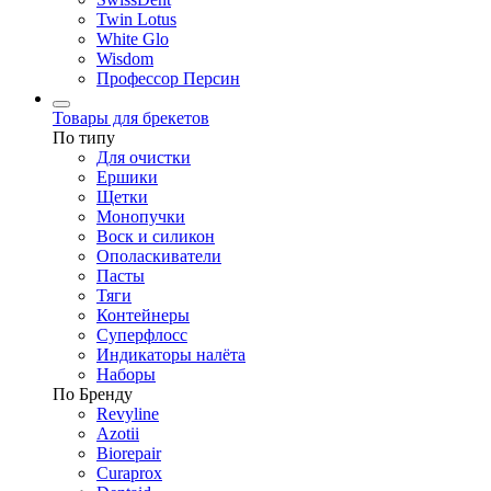
Twin Lotus
White Glo
Wisdom
Профессор Персин
Товары для брекетов
По типу
Для очистки
Ершики
Щетки
Монопучки
Воск и силикон
Ополаскиватели
Пасты
Тяги
Контейнеры
Суперфлосс
Индикаторы налёта
Наборы
По Бренду
Revyline
Azotii
Biorepair
Curaprox