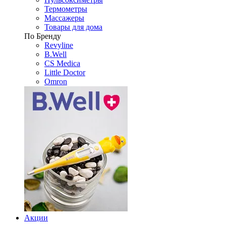
Термометры
Массажеры
Товары для дома
По Бренду
Revyline
B.Well
CS Medica
Little Doctor
Omron
Акции