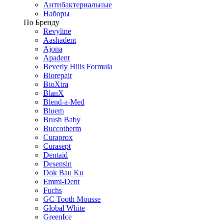
Антибактериальные
Наборы
По Бренду
Revyline
Aashadent
Ajona
Apadent
Beverly Hills Formula
Biorepair
BioXtra
BlanX
Blend-a-Med
Bluem
Brush Baby
Buccotherm
Curaprox
Curasept
Dentaid
Desensin
Dok Bau Ku
Emmi-Dent
Fuchs
GC Tooth Mousse
Global White
GreenIce