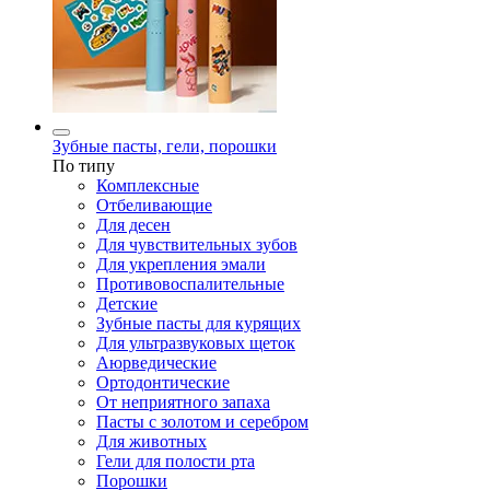
Зубные пасты, гели, порошки
По типу
Комплексные
Отбеливающие
Для десен
Для чувствительных зубов
Для укрепления эмали
Противовоспалительные
Детские
Зубные пасты для курящих
Для ультразвуковых щеток
Аюрведические
Ортодонтические
От неприятного запаха
Пасты с золотом и серебром
Для животных
Гели для полости рта
Порошки