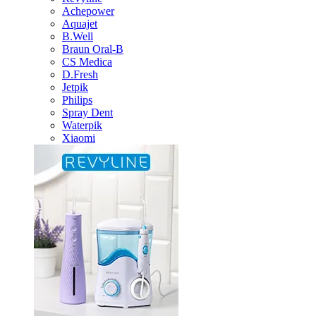
Achepower
Aquajet
B.Well
Braun Oral-B
CS Medica
D.Fresh
Jetpik
Philips
Spray Dent
Waterpik
Xiaomi