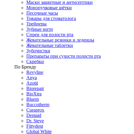
Маски защитные и антисептики
Монопучковые щётки
Песочные часы
Товары для стоматолога
Трейнеры
Зубные нити
Спреи для полости рта
Жевательные резинки и леденцы
Жевательные таблетки
Зубочистки
Препараты при сухости полости рта
Скребки
По Бренду
Revyline
Anya
Azotii
Biorepair
BioXtra
Bluem
Buccotherm
Curaprox
Dentaid
Dr. Steve
Fittydent
Global White