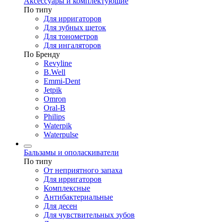
Аксессуары и комплектующие
По типу
Для ирригаторов
Для зубных щеток
Для тонометров
Для ингаляторов
По Бренду
Revyline
B.Well
Emmi-Dent
Jetpik
Omron
Oral-B
Philips
Waterpik
Waterpulse
Бальзамы и ополаскиватели
По типу
От неприятного запаха
Для ирригаторов
Комплексные
Антибактериальные
Для десен
Для чувствительных зубов