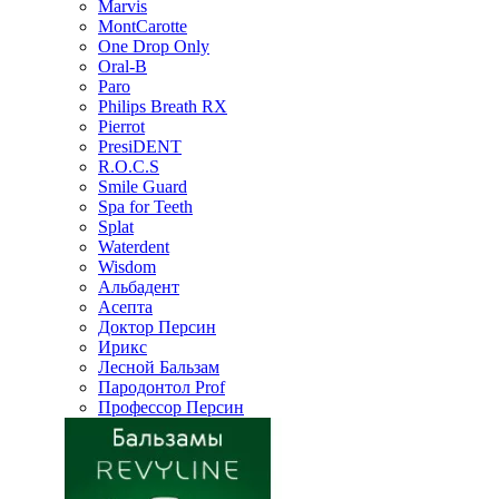
Marvis
MontCarotte
One Drop Only
Oral-B
Paro
Philips Breath RX
Pierrot
PresiDENT
R.O.C.S
Smile Guard
Spa for Teeth
Splat
Waterdent
Wisdom
Альбадент
Асепта
Доктор Персин
Ирикс
Лесной Бальзам
Пародонтол Prof
Профессор Персин