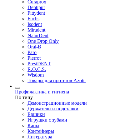
Curaprox
Dentipur
Fittydent
Fuchs
Isodent
Miradent
NaturDent
One Drop Only
Oral-B
Paro
Pierrot
PresiDENT
R.O.C.S.
Wisdom
Товары для протезов Azotii
Профилактика и гигиена
По типу
Демонстрационные модели
Держатели и подставки
Ершики
Игрушки с зубами
Капы
Контейнеры
Литература