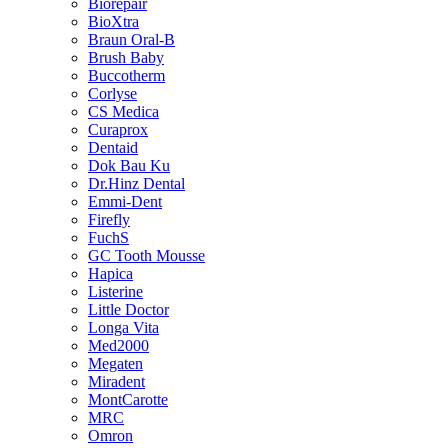
Biorepair
BioXtra
Braun Oral-B
Brush Baby
Buccotherm
Corlyse
CS Medica
Curaprox
Dentaid
Dok Bau Ku
Dr.Hinz Dental
Emmi-Dent
Firefly
FuchS
GC Tooth Mousse
Hapica
Listerine
Little Doctor
Longa Vita
Med2000
Megaten
Miradent
MontCarotte
MRC
Omron