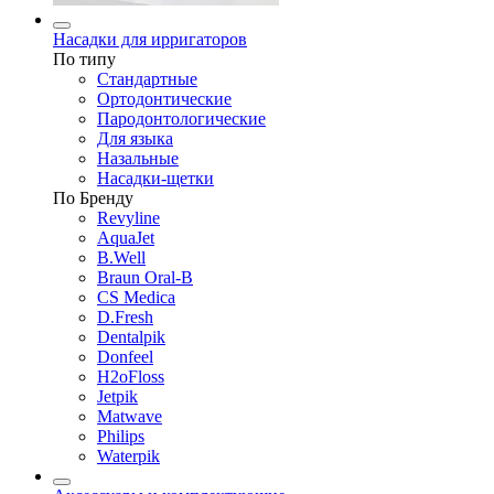
Насадки для ирригаторов
По типу
Стандартные
Ортодонтические
Пародонтологические
Для языка
Назальные
Насадки-щетки
По Бренду
Revyline
AquaJet
B.Well
Braun Oral-B
CS Medica
D.Fresh
Dentalpik
Donfeel
H2oFloss
Jetpik
Matwave
Philips
Waterpik