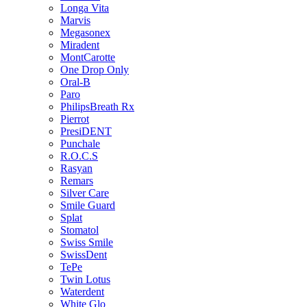
Longa Vita
Marvis
Megasonex
Miradent
MontCarotte
One Drop Only
Oral-B
Paro
PhilipsBreath Rx
Pierrot
PresiDENT
Punchale
R.O.C.S
Rasyan
Remars
Silver Care
Smile Guard
Splat
Stomatol
Swiss Smile
SwissDent
TePe
Twin Lotus
Waterdent
White Glo