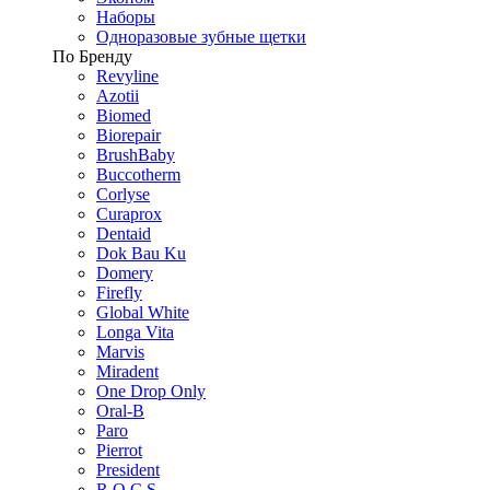
Наборы
Одноразовые зубные щетки
По Бренду
Revyline
Azotii
Biomed
Biorepair
BrushBaby
Buccotherm
Corlyse
Curaprox
Dentaid
Dok Bau Ku
Domery
Firefly
Global White
Longa Vita
Marvis
Miradent
One Drop Only
Oral-B
Paro
Pierrot
President
R.O.C.S.