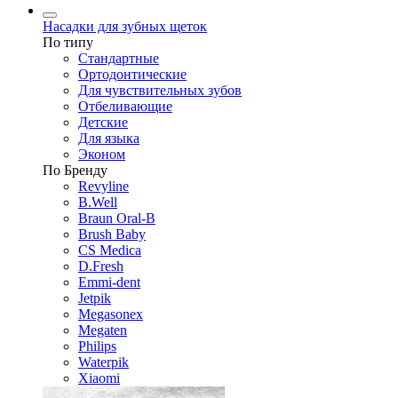
Насадки для зубных щеток
По типу
Стандартные
Ортодонтические
Для чувствительных зубов
Отбеливающие
Детские
Для языка
Эконом
По Бренду
Revyline
B.Well
Braun Oral-B
Brush Baby
CS Medica
D.Fresh
Emmi-dent
Jetpik
Megasonex
Megaten
Philips
Waterpik
Xiaomi