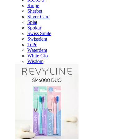
Ruijie
Sherbet
Silver Care
Splat
Spokar
Swiss Smile
Swissdent
TePe
Waterdent
White Glo
Wisdom