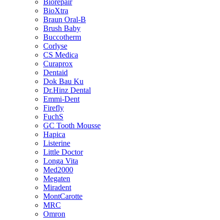
Biorepair
BioXtra
Braun Oral-B
Brush Baby
Buccotherm
Corlyse
CS Medica
Curaprox
Dentaid
Dok Bau Ku
Dr.Hinz Dental
Emmi-Dent
Firefly
FuchS
GC Tooth Mousse
Hapica
Listerine
Little Doctor
Longa Vita
Med2000
Megaten
Miradent
MontCarotte
MRC
Omron