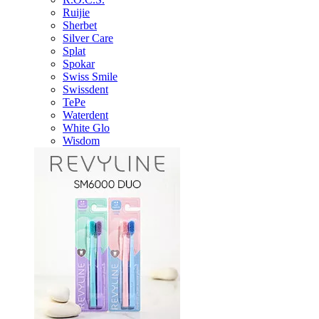
Ruijie
Sherbet
Silver Care
Splat
Spokar
Swiss Smile
Swissdent
TePe
Waterdent
White Glo
Wisdom