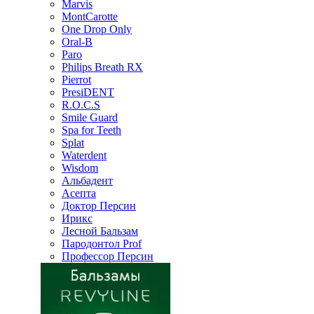
Marvis
MontCarotte
One Drop Only
Oral-B
Paro
Philips Breath RX
Pierrot
PresiDENT
R.O.C.S
Smile Guard
Spa for Teeth
Splat
Waterdent
Wisdom
Альбадент
Асепта
Доктор Персин
Ирикс
Лесной Бальзам
Пародонтол Prof
Профессор Персин