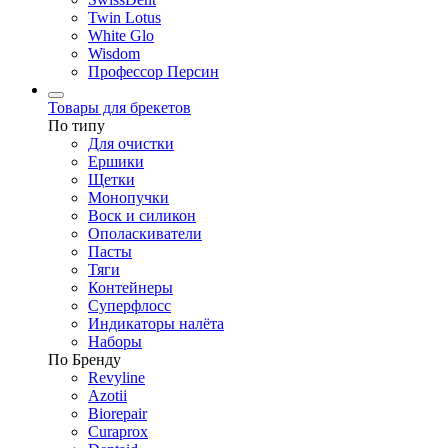
Twin Lotus
White Glo
Wisdom
Профессор Персин
Товары для брекетов
По типу
Для очистки
Ершики
Щетки
Монопучки
Воск и силикон
Ополаскиватели
Пасты
Тяги
Контейнеры
Суперфлосс
Индикаторы налёта
Наборы
По Бренду
Revyline
Azotii
Biorepair
Curaprox