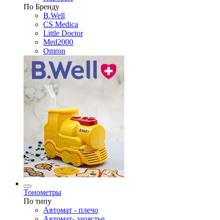
По Бренду
B.Well
CS Medica
Little Doctor
Med2000
Omron
Тонометры
По типу
Автомат - плечо
Автомат- запястье