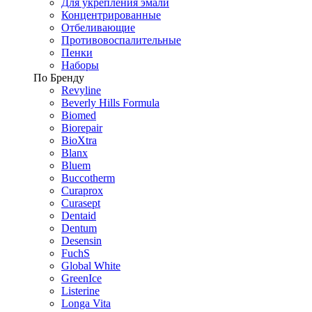
Для укрепления эмали
Концентрированные
Отбеливающие
Противовоспалительные
Пенки
Наборы
По Бренду
Revyline
Beverly Hills Formula
Biomed
Biorepair
BioXtra
Blanx
Bluem
Buccotherm
Curaprox
Curasept
Dentaid
Dentum
Desensin
FuchS
Global White
GreenIce
Listerine
Longa Vita