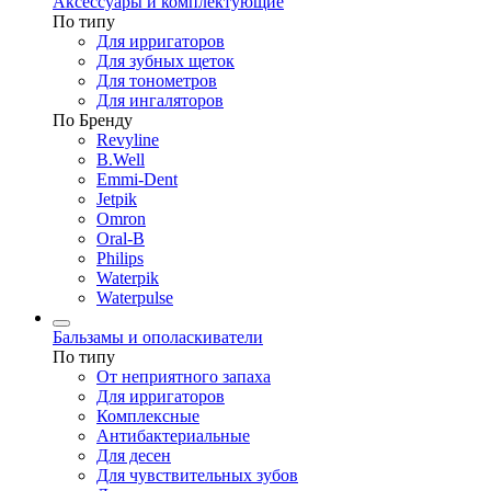
Аксессуары и комплектующие
По типу
Для ирригаторов
Для зубных щеток
Для тонометров
Для ингаляторов
По Бренду
Revyline
B.Well
Emmi-Dent
Jetpik
Omron
Oral-B
Philips
Waterpik
Waterpulse
Бальзамы и ополаскиватели
По типу
От неприятного запаха
Для ирригаторов
Комплексные
Антибактериальные
Для десен
Для чувствительных зубов