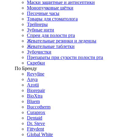
Маски защитные и антисептики
Монопучковые щётки
Песочные часы
Товары для стоматолога
Трейнеры
Зубные нити
Спреи для полости рта
Жевательные резинки и леденцы
Жевательные таблетки
Зубочистки
Препараты при сухости полости рта
Скребки
По Бренду
Revyline
Anya
Azotii
Biorepair
BioXtra
Bluem
Buccotherm
Curaprox
Dentaid
Dr. Steve
Fittydent
Global White