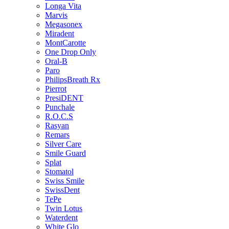
Longa Vita
Marvis
Megasonex
Miradent
MontCarotte
One Drop Only
Oral-B
Paro
PhilipsBreath Rx
Pierrot
PresiDENT
Punchale
R.O.C.S
Rasyan
Remars
Silver Care
Smile Guard
Splat
Stomatol
Swiss Smile
SwissDent
TePe
Twin Lotus
Waterdent
White Glo