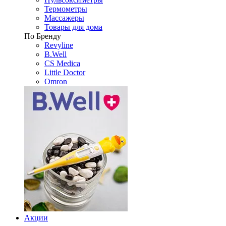
Термометры
Массажеры
Товары для дома
По Бренду
Revyline
B.Well
CS Medica
Little Doctor
Omron
Акции