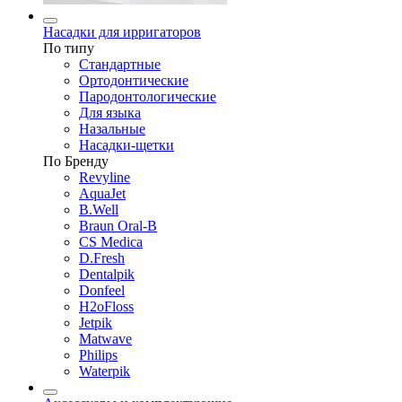
Насадки для ирригаторов
По типу
Стандартные
Ортодонтические
Пародонтологические
Для языка
Назальные
Насадки-щетки
По Бренду
Revyline
AquaJet
B.Well
Braun Oral-B
CS Medica
D.Fresh
Dentalpik
Donfeel
H2oFloss
Jetpik
Matwave
Philips
Waterpik