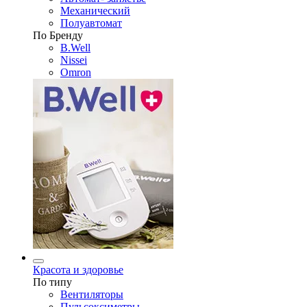
Механический
Полуавтомат
По Бренду
B.Well
Nissei
Omron
Красота и здоровье
По типу
Вентиляторы
Пульсоксиметры