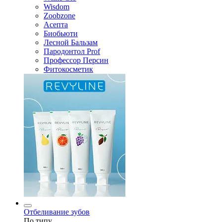
Wisdom
Zoobzone
Асепта
Биобьюти
Лесной Бальзам
Пародонтол Prof
Профессор Персин
Фитокосметик
Отбеливание зубов
По типу