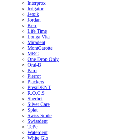
Interprox
Irrigator
Jetpik
Jordan
Kerr
Life Time
Longa Vita
Miradent
MontCarotte
MRC
One Drop Only
Oral-B
Paro
Pierrot
Plackers
PresiDENT
R.O.C.S
Sherbet
Silver Care
Splat
Swiss Smile
Swissdent
TePe
Waterdent
White Glo