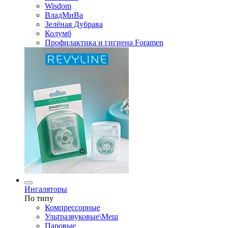
Wisdom
ВладМиВа
Зелёная Дубрава
Колумб
Профилактика и гигиена Foramen
Ингаляторы
По типу
Компрессорные
Ультразвуковые\Меш
Паровые