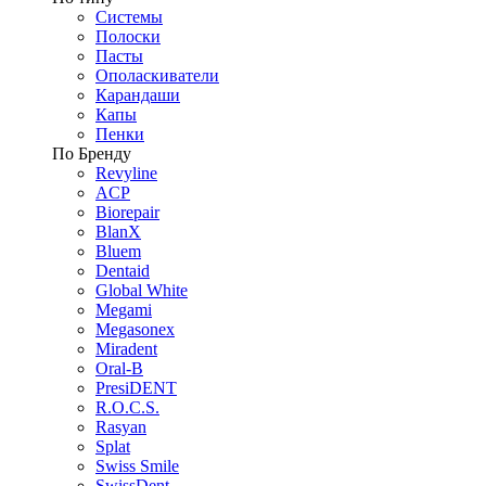
Системы
Полоски
Пасты
Ополаскиватели
Карандаши
Капы
Пенки
По Бренду
Revyline
ACP
Biorepair
BlanX
Bluem
Dentaid
Global White
Megami
Megasonex
Miradent
Oral-B
PresiDENT
R.O.C.S.
Rasyan
Splat
Swiss Smile
SwissDent