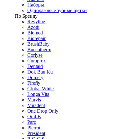
Наборы
Одноразовые зубные щетки
По Бренду
Revyline
Azotii
Biomed
Biorepair
BrushBaby
Buccotherm
Corlyse
Curaprox
Dentaid
Dok Bau Ku
Domery
Firefly
Global White
Longa Vita
Marvis
Miradent
One Drop Only
Oral-B
Paro
Pierrot
President
R.O.C.S.