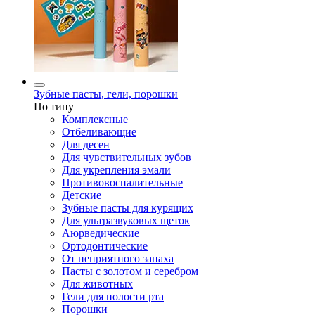
Зубные пасты, гели, порошки
По типу
Комплексные
Отбеливающие
Для десен
Для чувствительных зубов
Для укрепления эмали
Противовоспалительные
Детские
Зубные пасты для курящих
Для ультразвуковых щеток
Аюрведические
Ортодонтические
От неприятного запаха
Пасты с золотом и серебром
Для животных
Гели для полости рта
Порошки