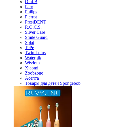
Oral-B
Paro
Philips
Pierrot
PresiDENT
R.O.C.S.
Silver Care
Smile Guard
Splat
TePe
Twin Lotus
Waterpik
Wisdom
Xiaomi
Zoobzone
Асепта
Товары для детей Spongebob