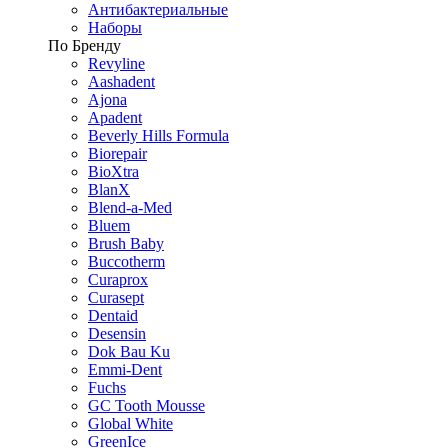
Антибактериальные
Наборы
По Бренду
Revyline
Aashadent
Ajona
Apadent
Beverly Hills Formula
Biorepair
BioXtra
BlanX
Blend-a-Med
Bluem
Brush Baby
Buccotherm
Curaprox
Curasept
Dentaid
Desensin
Dok Bau Ku
Emmi-Dent
Fuchs
GC Tooth Mousse
Global White
GreenIce