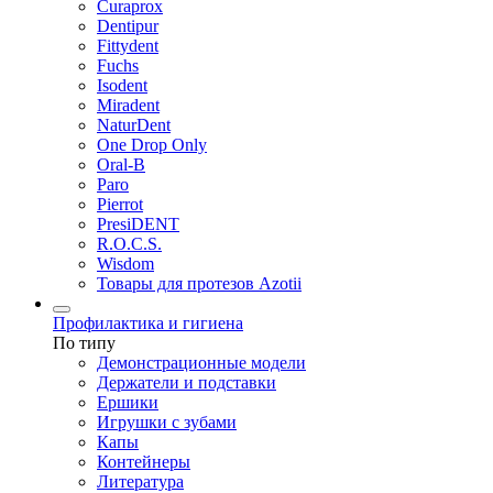
Curaprox
Dentipur
Fittydent
Fuchs
Isodent
Miradent
NaturDent
One Drop Only
Oral-B
Paro
Pierrot
PresiDENT
R.O.C.S.
Wisdom
Товары для протезов Azotii
Профилактика и гигиена
По типу
Демонстрационные модели
Держатели и подставки
Ершики
Игрушки с зубами
Капы
Контейнеры
Литература