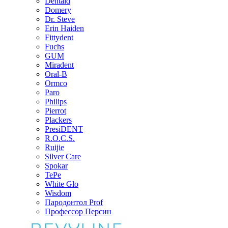
Dentaid
Domery
Dr. Steve
Erin Haiden
Fittydent
Fuchs
GUM
Miradent
Oral-B
Ormco
Paro
Philips
Pierrot
Plackers
PresiDENT
R.O.C.S.
Ruijie
Silver Care
Spokar
TePe
White Glo
Wisdom
Пародонтол Prof
Профессор Персин