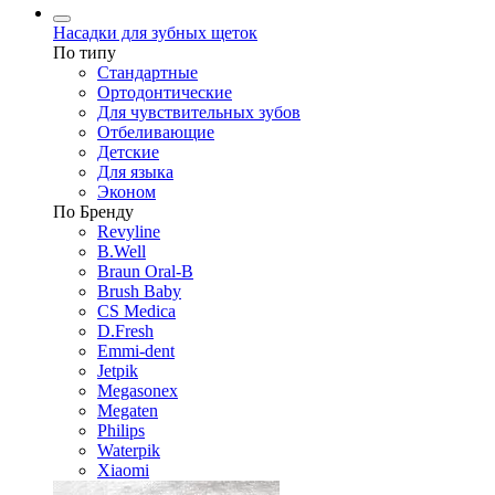
Насадки для зубных щеток
По типу
Стандартные
Ортодонтические
Для чувствительных зубов
Отбеливающие
Детские
Для языка
Эконом
По Бренду
Revyline
B.Well
Braun Oral-B
Brush Baby
CS Medica
D.Fresh
Emmi-dent
Jetpik
Megasonex
Megaten
Philips
Waterpik
Xiaomi