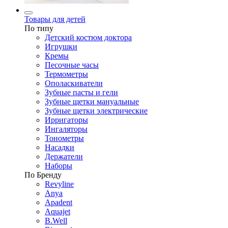
Товары для детей
По типу
Детский костюм доктора
Игрушки
Кремы
Песочные часы
Термометры
Ополаскиватели
Зубные пасты и гели
Зубные щетки мануальные
Зубные щетки электрические
Ирригаторы
Ингаляторы
Тонометры
Насадки
Держатели
Наборы
По Бренду
Revyline
Anya
Apadent
Aquajet
B.Well