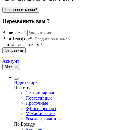
Перезвонить вам?
Перезвонить вам ?
Ваше Имя:
*
Ваш Телефон:
*
Поставьте галочку:
*
Отправить
Аккаунт
Москва
Ирригаторы
По типу
Стационарные
Портативные
Проточные
Зубные центры
Механические
Рекомендованные
По Бренду
Revyline