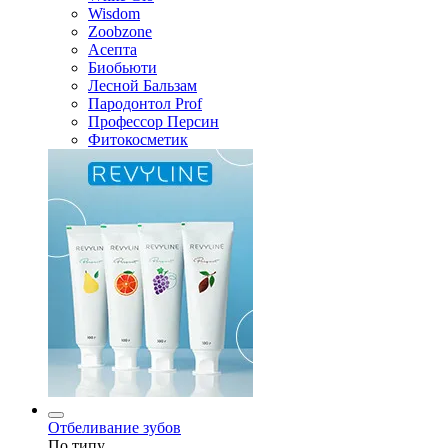
Wisdom
Zoobzone
Асепта
Биобьюти
Лесной Бальзам
Пародонтол Prof
Профессор Персин
Фитокосметик
Отбеливание зубов
По типу