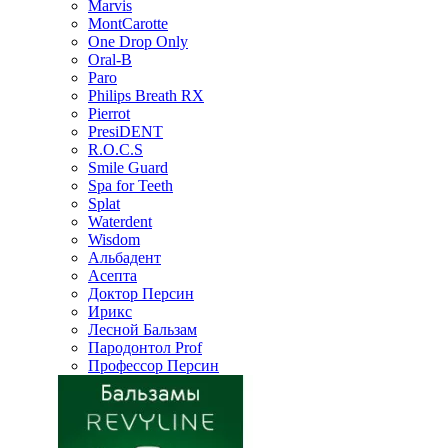
Marvis
MontCarotte
One Drop Only
Oral-B
Paro
Philips Breath RX
Pierrot
PresiDENT
R.O.C.S
Smile Guard
Spa for Teeth
Splat
Waterdent
Wisdom
Альбадент
Асепта
Доктор Персин
Ирикс
Лесной Бальзам
Пародонтол Prof
Профессор Персин