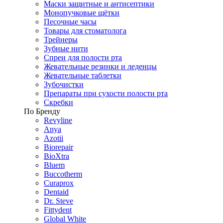
Маски защитные и антисептики
Монопучковые щётки
Песочные часы
Товары для стоматолога
Трейнеры
Зубные нити
Спреи для полости рта
Жевательные резинки и леденцы
Жевательные таблетки
Зубочистки
Препараты при сухости полости рта
Скребки
По Бренду
Revyline
Anya
Azotii
Biorepair
BioXtra
Bluem
Buccotherm
Curaprox
Dentaid
Dr. Steve
Fittydent
Global White