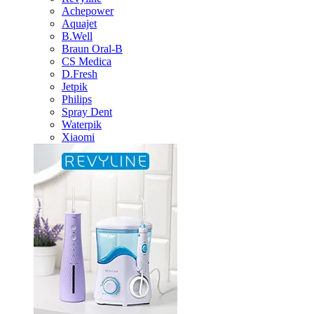
Achepower
Aquajet
B.Well
Braun Oral-B
CS Medica
D.Fresh
Jetpik
Philips
Spray Dent
Waterpik
Xiaomi