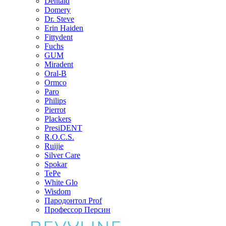
Dentaid
Domery
Dr. Steve
Erin Haiden
Fittydent
Fuchs
GUM
Miradent
Oral-B
Ormco
Paro
Philips
Pierrot
Plackers
PresiDENT
R.O.C.S.
Ruijie
Silver Care
Spokar
TePe
White Glo
Wisdom
Пародонтол Prof
Профессор Персин