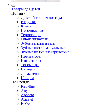
Товары для детей
По типу
Детский костюм доктора
Игрушки
Кремы
Песочные часы
Термометры
Ополаскиватели
Зубные пасты и гели
Зубные щетки мануальные
Зубные щетки электрические
Ирригаторы
Ингаляторы
Тонометры
Насадки
Держатели
Наборы
По Бренду
Revyline
Anya
Apadent
Aquajet
B.Well