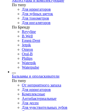
Аксессуары и комплектующие
По типу
Для ирригаторов
Для зубных щеток
Для тонометров
Для ингаляторов
По Бренду
Revyline
B.Well
Emmi-Dent
Jetpik
Omron
Oral-B
Philips
Waterpik
Waterpulse
Бальзамы и ополаскиватели
По типу
От неприятного запаха
Для ирригаторов
Комплексные
Антибактериальные
Для десен
Для чувствительных зубов