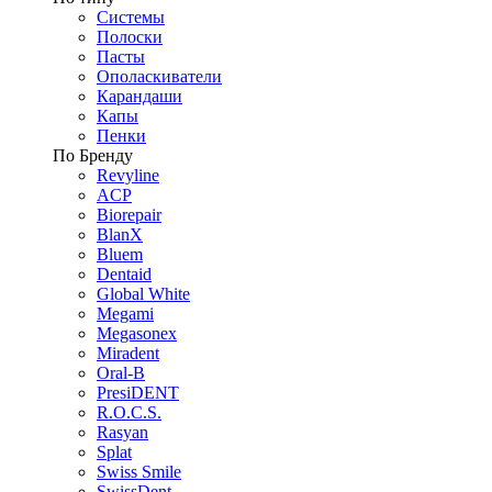
Системы
Полоски
Пасты
Ополаскиватели
Карандаши
Капы
Пенки
По Бренду
Revyline
ACP
Biorepair
BlanX
Bluem
Dentaid
Global White
Megami
Megasonex
Miradent
Oral-B
PresiDENT
R.O.C.S.
Rasyan
Splat
Swiss Smile
SwissDent