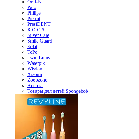
Oral-B
Paro
Philips
Pierrot
PresiDENT
R.O.C.S.
Silver Care
Smile Guard
Splat
TePe
Twin Lotus
Waterpik
Wisdom
Xiaomi
Zoobzone
Асепта
Товары для детей Spongebob