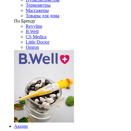
Термометры
Массажеры
Товары для дома
По Бренду
Revyline
B.Well
CS Medica
Little Doctor
Omron
Акции