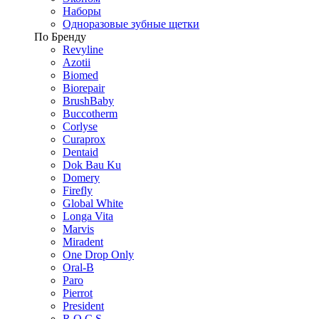
Наборы
Одноразовые зубные щетки
По Бренду
Revyline
Azotii
Biomed
Biorepair
BrushBaby
Buccotherm
Corlyse
Curaprox
Dentaid
Dok Bau Ku
Domery
Firefly
Global White
Longa Vita
Marvis
Miradent
One Drop Only
Oral-B
Paro
Pierrot
President
R.O.C.S.