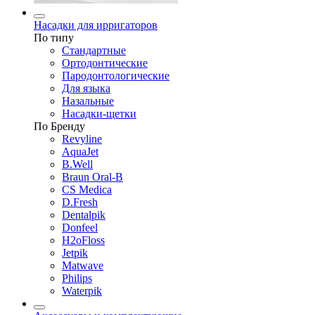
Насадки для ирригаторов
По типу
Стандартные
Ортодонтические
Пародонтологические
Для языка
Назальные
Насадки-щетки
По Бренду
Revyline
AquaJet
B.Well
Braun Oral-B
CS Medica
D.Fresh
Dentalpik
Donfeel
H2oFloss
Jetpik
Matwave
Philips
Waterpik