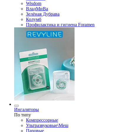
Wisdom
ВладМиВа
Зелёная Дубрава
Колумб
Профилактика и гигиена Foramen
Ингаляторы
По типу
Компрессорные
Ультразвуковые\Меш
Паровые