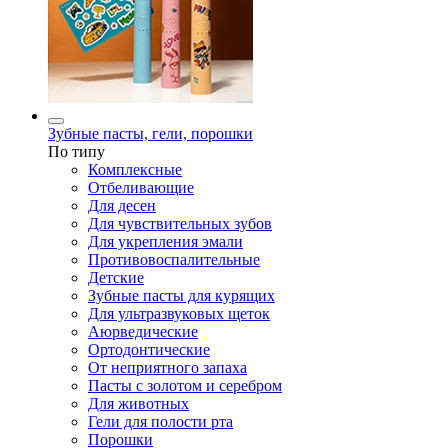
Зубные пасты, гели, порошки
По типу
Комплексные
Отбеливающие
Для десен
Для чувствительных зубов
Для укрепления эмали
Противовоспалительные
Детские
Зубные пасты для курящих
Для ультразвуковых щеток
Аюрведические
Ортодонтические
От неприятного запаха
Пасты с золотом и серебром
Для животных
Гели для полости рта
Порошки