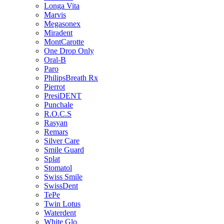
Longa Vita
Marvis
Megasonex
Miradent
MontCarotte
One Drop Only
Oral-B
Paro
PhilipsBreath Rx
Pierrot
PresiDENT
Punchale
R.O.C.S
Rasyan
Remars
Silver Care
Smile Guard
Splat
Stomatol
Swiss Smile
SwissDent
TePe
Twin Lotus
Waterdent
White Glo