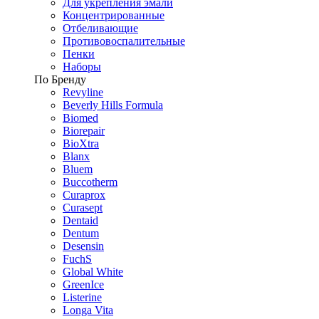
Для укрепления эмали
Концентрированные
Отбеливающие
Противовоспалительные
Пенки
Наборы
По Бренду
Revyline
Beverly Hills Formula
Biomed
Biorepair
BioXtra
Blanx
Bluem
Buccotherm
Curaprox
Curasept
Dentaid
Dentum
Desensin
FuchS
Global White
GreenIce
Listerine
Longa Vita