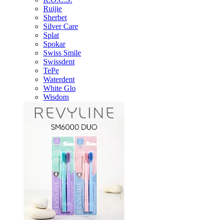
Ruijie
Sherbet
Silver Care
Splat
Spokar
Swiss Smile
Swissdent
TePe
Waterdent
White Glo
Wisdom