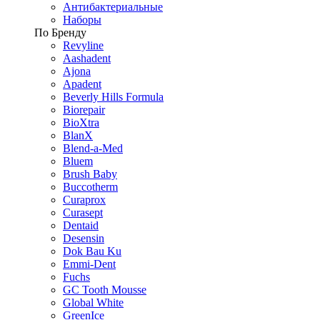
Антибактериальные
Наборы
По Бренду
Revyline
Aashadent
Ajona
Apadent
Beverly Hills Formula
Biorepair
BioXtra
BlanX
Blend-a-Med
Bluem
Brush Baby
Buccotherm
Curaprox
Curasept
Dentaid
Desensin
Dok Bau Ku
Emmi-Dent
Fuchs
GC Tooth Mousse
Global White
GreenIce