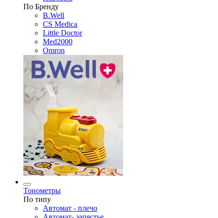
По Бренду
B.Well
CS Medica
Little Doctor
Med2000
Omron
Тонометры
По типу
Автомат - плечо
Автомат- запястье