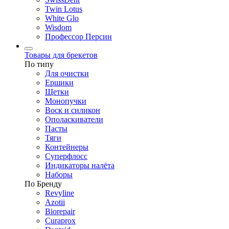
Twin Lotus
White Glo
Wisdom
Профессор Персин
Товары для брекетов
По типу
Для очистки
Ершики
Щетки
Монопучки
Воск и силикон
Ополаскиватели
Пасты
Тяги
Контейнеры
Суперфлосс
Индикаторы налёта
Наборы
По Бренду
Revyline
Azotii
Biorepair
Curaprox