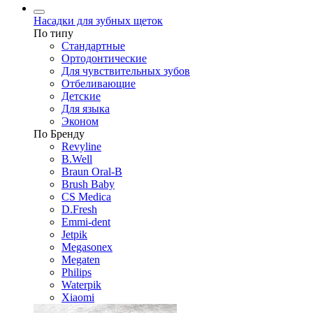
Насадки для зубных щеток
По типу
Стандартные
Ортодонтические
Для чувствительных зубов
Отбеливающие
Детские
Для языка
Эконом
По Бренду
Revyline
B.Well
Braun Oral-B
Brush Baby
CS Medica
D.Fresh
Emmi-dent
Jetpik
Megasonex
Megaten
Philips
Waterpik
Xiaomi