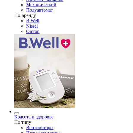
Механический
Полуавтомат
По Бренду
B.Well
Nissei
Omron
Красота и здоровье
По типу
Вентиляторы
Пульсоксиметры