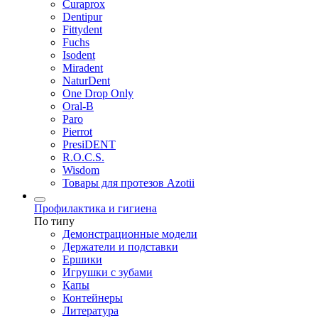
Curaprox
Dentipur
Fittydent
Fuchs
Isodent
Miradent
NaturDent
One Drop Only
Oral-B
Paro
Pierrot
PresiDENT
R.O.C.S.
Wisdom
Товары для протезов Azotii
Профилактика и гигиена
По типу
Демонстрационные модели
Держатели и подставки
Ершики
Игрушки с зубами
Капы
Контейнеры
Литература