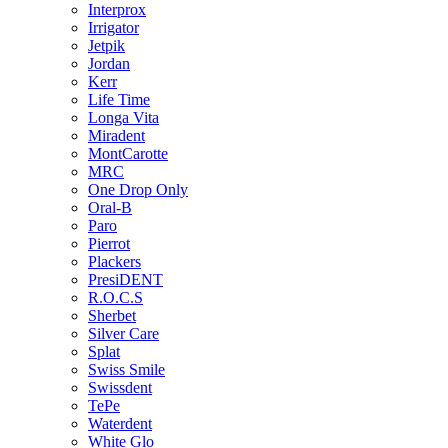
Interprox
Irrigator
Jetpik
Jordan
Kerr
Life Time
Longa Vita
Miradent
MontCarotte
MRC
One Drop Only
Oral-B
Paro
Pierrot
Plackers
PresiDENT
R.O.C.S
Sherbet
Silver Care
Splat
Swiss Smile
Swissdent
TePe
Waterdent
White Glo