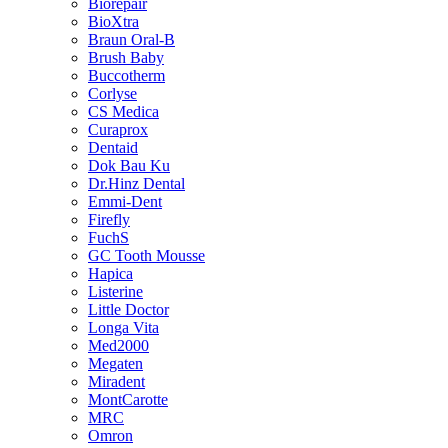
Biorepair
BioXtra
Braun Oral-B
Brush Baby
Buccotherm
Corlyse
CS Medica
Curaprox
Dentaid
Dok Bau Ku
Dr.Hinz Dental
Emmi-Dent
Firefly
FuchS
GC Tooth Mousse
Hapica
Listerine
Little Doctor
Longa Vita
Med2000
Megaten
Miradent
MontCarotte
MRC
Omron