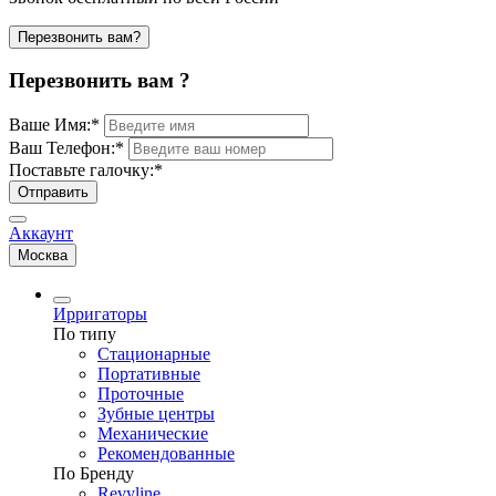
Перезвонить вам?
Перезвонить вам ?
Ваше Имя:
*
Ваш Телефон:
*
Поставьте галочку:
*
Отправить
Аккаунт
Москва
Ирригаторы
По типу
Стационарные
Портативные
Проточные
Зубные центры
Механические
Рекомендованные
По Бренду
Revyline