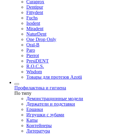
Curaprox
Dentipur
Fittydent
Fuchs
Isodent
Miradent
NaturDent
One Drop Only
Oral-B
Paro
Pierrot
PresiDENT
R.O.C.S.
Wisdom
Товары для протезов Azotii
Профилактика и гигиена
По типу
Демонстрационные модели
Держатели и подставки
Ершики
Игрушки с зубами
Капы
Контейнеры
Литература