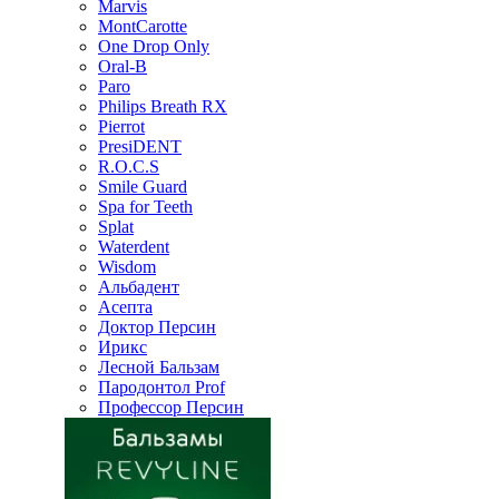
Marvis
MontCarotte
One Drop Only
Oral-B
Paro
Philips Breath RX
Pierrot
PresiDENT
R.O.C.S
Smile Guard
Spa for Teeth
Splat
Waterdent
Wisdom
Альбадент
Асепта
Доктор Персин
Ирикс
Лесной Бальзам
Пародонтол Prof
Профессор Персин