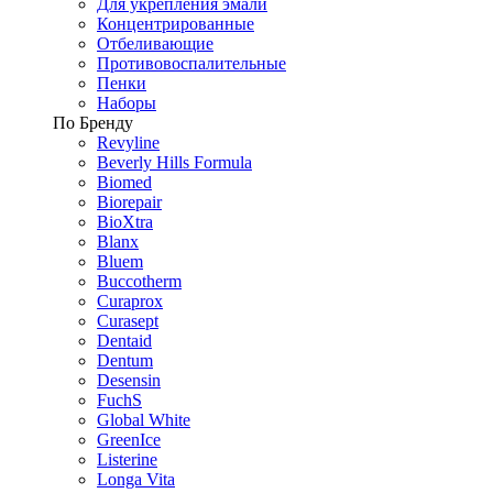
Для укрепления эмали
Концентрированные
Отбеливающие
Противовоспалительные
Пенки
Наборы
По Бренду
Revyline
Beverly Hills Formula
Biomed
Biorepair
BioXtra
Blanx
Bluem
Buccotherm
Curaprox
Curasept
Dentaid
Dentum
Desensin
FuchS
Global White
GreenIce
Listerine
Longa Vita