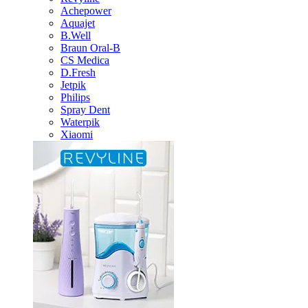
Achepower
Aquajet
B.Well
Braun Oral-B
CS Medica
D.Fresh
Jetpik
Philips
Spray Dent
Waterpik
Xiaomi