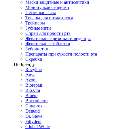
Маски защитные и антисептики
Монопучковые щётки
Песочные часы
Товары для стоматолога
Трейнеры
Зубные нити
Спреи для полости рта
Жевательные резинки и леденцы
Жевательные таблетки
Зубочистки
Препараты при сухости полости рта
Скребки
По Бренду
Revyline
Anya
Azotii
Biorepair
BioXtra
Bluem
Buccotherm
Curaprox
Dentaid
Dr. Steve
Fittydent
Global White