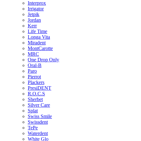
Interprox
Irrigator
Jetpik
Jordan
Kerr
Life Time
Longa Vita
Miradent
MontCarotte
MRC
One Drop Only
Oral-B
Paro
Pierrot
Plackers
PresiDENT
R.O.C.S
Sherbet
Silver Care
Splat
Swiss Smile
Swissdent
TePe
Waterdent
White Glo