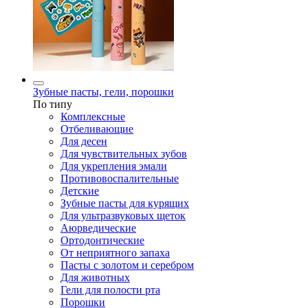
Зубные пасты, гели, порошки
По типу
Комплексные
Отбеливающие
Для десен
Для чувствительных зубов
Для укрепления эмали
Противовоспалительные
Детские
Зубные пасты для курящих
Для ультразвуковых щеток
Аюрведические
Ортодонтические
От неприятного запаха
Пасты с золотом и серебром
Для животных
Гели для полости рта
Порошки