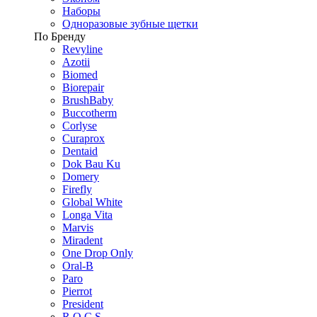
Наборы
Одноразовые зубные щетки
По Бренду
Revyline
Azotii
Biomed
Biorepair
BrushBaby
Buccotherm
Corlyse
Curaprox
Dentaid
Dok Bau Ku
Domery
Firefly
Global White
Longa Vita
Marvis
Miradent
One Drop Only
Oral-B
Paro
Pierrot
President
R.O.C.S.