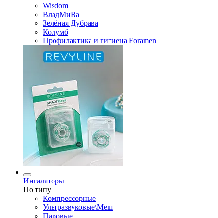
Wisdom
ВладМиВа
Зелёная Дубрава
Колумб
Профилактика и гигиена Foramen
Ингаляторы
По типу
Компрессорные
Ультразвуковые\Меш
Паровые