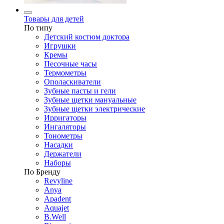
Товары для детей
По типу
Детский костюм доктора
Игрушки
Кремы
Песочные часы
Термометры
Ополаскиватели
Зубные пасты и гели
Зубные щетки мануальные
Зубные щетки электрические
Ирригаторы
Ингаляторы
Тонометры
Насадки
Держатели
Наборы
По Бренду
Revyline
Anya
Apadent
Aquajet
B.Well