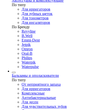
Аксессуары и комплектующие
По типу
Для ирригаторов
Для зубных щеток
Для тонометров
Для ингаляторов
По Бренду
Revyline
B.Well
Emmi-Dent
Jetpik
Omron
Oral-B
Philips
Waterpik
Waterpulse
Бальзамы и ополаскиватели
По типу
От неприятного запаха
Для ирригаторов
Комплексные
Антибактериальные
Для десен
Для чувствительных зубов