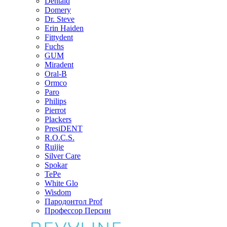
Dentaid
Domery
Dr. Steve
Erin Haiden
Fittydent
Fuchs
GUM
Miradent
Oral-B
Ormco
Paro
Philips
Pierrot
Plackers
PresiDENT
R.O.C.S.
Ruijie
Silver Care
Spokar
TePe
White Glo
Wisdom
Пародонтол Prof
Профессор Персин