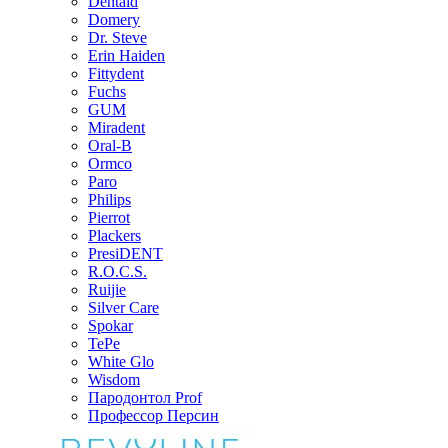
Dentaid
Domery
Dr. Steve
Erin Haiden
Fittydent
Fuchs
GUM
Miradent
Oral-B
Ormco
Paro
Philips
Pierrot
Plackers
PresiDENT
R.O.C.S.
Ruijie
Silver Care
Spokar
TePe
White Glo
Wisdom
Пародонтол Prof
Профессор Персин