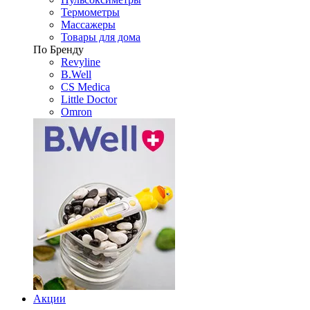
Термометры
Массажеры
Товары для дома
По Бренду
Revyline
B.Well
CS Medica
Little Doctor
Omron
Акции