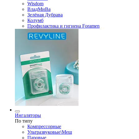
Wisdom
ВладМиВа
Зелёная Дубрава
Колумб
Профилактика и гигиена Foramen
Ингаляторы
По типу
Компрессорные
Ультразвуковые\Меш
Паровые