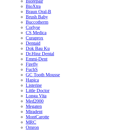
Biorepair
BioXtra
Braun Oral-B
Brush Baby
Buccotherm
Corlyse
CS Medica
Curaprox
Dentaid
Dok Bau Ku
Dr.Hinz Dental
Emmi-Dent
Firefly
FuchS
GC Tooth Mousse
Hapica
Listerine
Little Doctor
Longa Vita
Med2000
Megaten
Miradent
MontCarotte
MRC
Omron