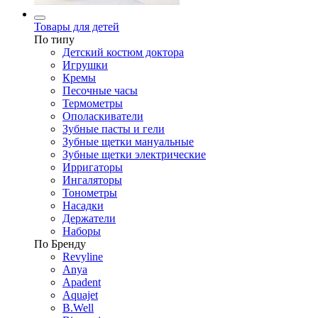
Товары для детей
По типу
Детский костюм доктора
Игрушки
Кремы
Песочные часы
Термометры
Ополаскиватели
Зубные пасты и гели
Зубные щетки мануальные
Зубные щетки электрические
Ирригаторы
Ингаляторы
Тонометры
Насадки
Держатели
Наборы
По Бренду
Revyline
Anya
Apadent
Aquajet
B.Well