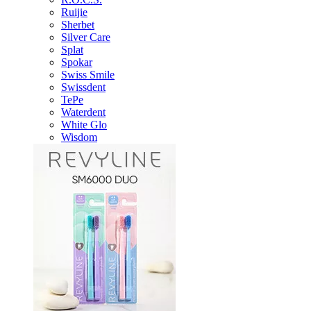
Ruijie
Sherbet
Silver Care
Splat
Spokar
Swiss Smile
Swissdent
TePe
Waterdent
White Glo
Wisdom