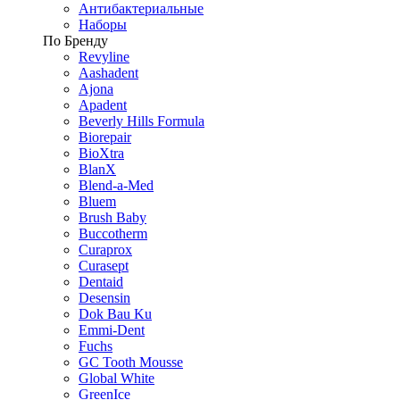
Антибактериальные
Наборы
По Бренду
Revyline
Aashadent
Ajona
Apadent
Beverly Hills Formula
Biorepair
BioXtra
BlanX
Blend-a-Med
Bluem
Brush Baby
Buccotherm
Curaprox
Curasept
Dentaid
Desensin
Dok Bau Ku
Emmi-Dent
Fuchs
GC Tooth Mousse
Global White
GreenIce