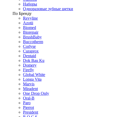
Наборы
Одноразовые зубные щетки
По Бренду
Revyline
Azotii
Biomed
Biorepair
BrushBaby
Buccotherm
Corlyse
Curaprox
Dentaid
Dok Bau Ku
Domery
Firefly
Global White
Longa Vita
Marvis
Miradent
One Drop Only
Oral-B
Paro
Pierrot
President
R.O.C.S.