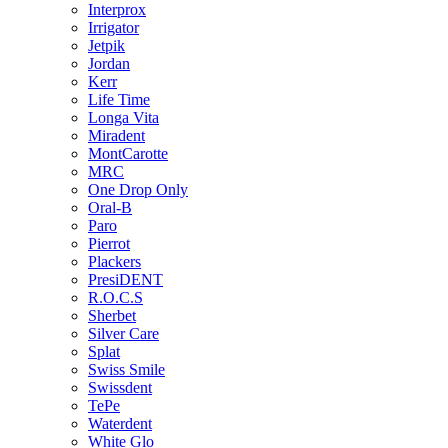
Interprox
Irrigator
Jetpik
Jordan
Kerr
Life Time
Longa Vita
Miradent
MontCarotte
MRC
One Drop Only
Oral-B
Paro
Pierrot
Plackers
PresiDENT
R.O.C.S
Sherbet
Silver Care
Splat
Swiss Smile
Swissdent
TePe
Waterdent
White Glo