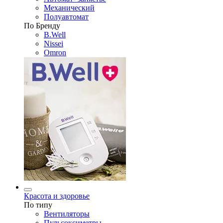
Механический
Полуавтомат
По Бренду
B.Well
Nissei
Omron
Красота и здоровье
По типу
Вентиляторы
Пульсоксиметры