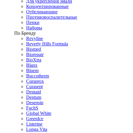
Для укрепления эмали
Концентрированные
Отбеливающие
Противовоспалительные
Пенки
Наборы
По Бренду
Revyline
Beverly Hills Formula
Biomed
Biorepair
BioXtra
Blanx
Bluem
Buccotherm
Curaprox
Curasept
Dentaid
Dentum
Desensin
FuchS
Global White
GreenIce
Listerine
Longa Vita