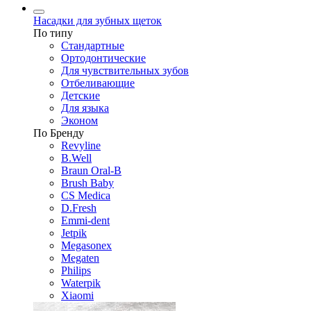
Насадки для зубных щеток
По типу
Стандартные
Ортодонтические
Для чувствительных зубов
Отбеливающие
Детские
Для языка
Эконом
По Бренду
Revyline
B.Well
Braun Oral-B
Brush Baby
CS Medica
D.Fresh
Emmi-dent
Jetpik
Megasonex
Megaten
Philips
Waterpik
Xiaomi