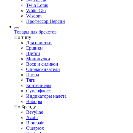
Twin Lotus
White Glo
Wisdom
Профессор Персин
Товары для брекетов
По типу
Для очистки
Ершики
Щетки
Монопучки
Воск и силикон
Ополаскиватели
Пасты
Тяги
Контейнеры
Суперфлосс
Индикаторы налёта
Наборы
По Бренду
Revyline
Azotii
Biorepair
Curaprox