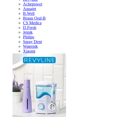
Achepower
Aquajet
B.Well
Braun Oral-B
CS Medica
D.Fresh
Jetpik
Philips
Spray Dent
Waterpik
Xiaomi