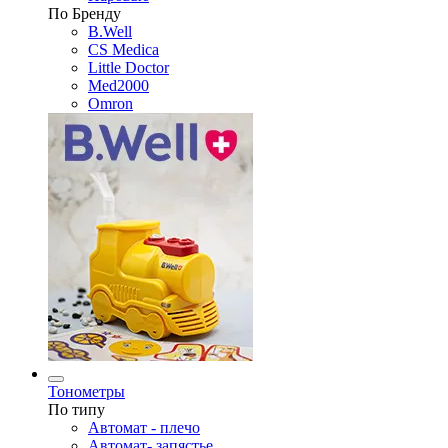
По Бренду
B.Well
CS Medica
Little Doctor
Med2000
Omron
Тонометры
По типу
Автомат - плечо
Автомат- запястье