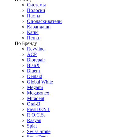
Системы
Полоски
Пасты
Ополаскиватели
Карандаши
Капы
Пенки
По Бренду
Revyline
ACP
Biorepair
BlanX
Bluem
Dentaid
Global White
Megami
Megasonex
Miradent
Oral-B
PresiDENT
R.O.C.S.
Rasyan
Splat
Swiss Smile
SwissDent