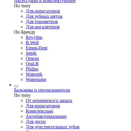
Аксессуары и комплектующие
По типу
Для ирригаторов
Для зубных щеток
Для тонометров
Для ингаляторов
По Бренду
Revyline
B.Well
Emmi-Dent
Jetpik
Omron
Oral-B
Philips
Waterpik
Waterpulse
Бальзамы и ополаскиватели
По типу
От неприятного запаха
Для ирригаторов
Комплексные
Антибактериальные
Для десен
Для чувствительных зубов