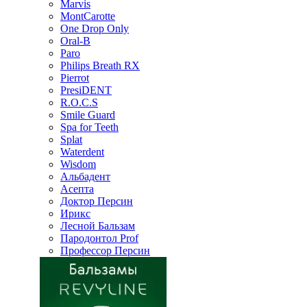
Marvis
MontCarotte
One Drop Only
Oral-B
Paro
Philips Breath RX
Pierrot
PresiDENT
R.O.C.S
Smile Guard
Spa for Teeth
Splat
Waterdent
Wisdom
Альбадент
Асепта
Доктор Персин
Ирикс
Лесной Бальзам
Пародонтол Prof
Профессор Персин