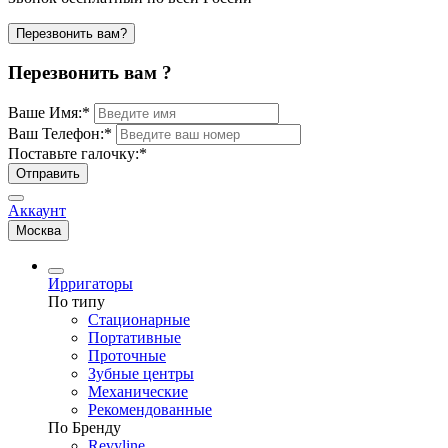
Перезвонить вам?
Перезвонить вам ?
Ваше Имя:
*
Ваш Телефон:
*
Поставьте галочку:
*
Отправить
Аккаунт
Москва
Ирригаторы
По типу
Стационарные
Портативные
Проточные
Зубные центры
Механические
Рекомендованные
По Бренду
Revyline