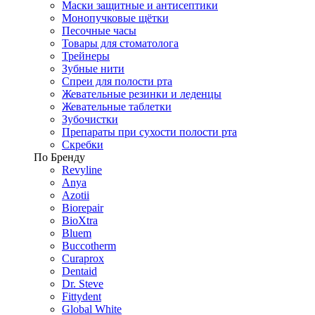
Маски защитные и антисептики
Монопучковые щётки
Песочные часы
Товары для стоматолога
Трейнеры
Зубные нити
Спреи для полости рта
Жевательные резинки и леденцы
Жевательные таблетки
Зубочистки
Препараты при сухости полости рта
Скребки
По Бренду
Revyline
Anya
Azotii
Biorepair
BioXtra
Bluem
Buccotherm
Curaprox
Dentaid
Dr. Steve
Fittydent
Global White