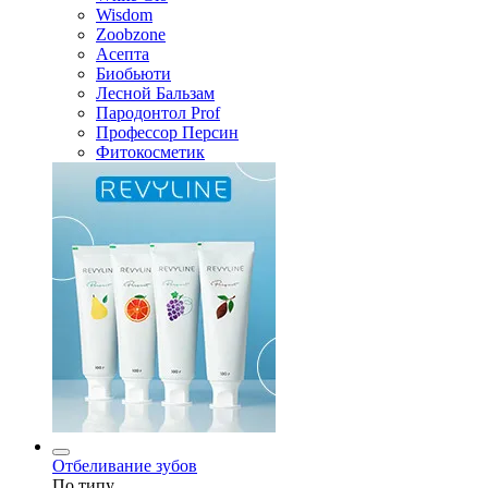
Wisdom
Zoobzone
Асепта
Биобьюти
Лесной Бальзам
Пародонтол Prof
Профессор Персин
Фитокосметик
Отбеливание зубов
По типу