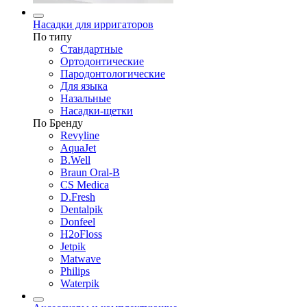
Насадки для ирригаторов
По типу
Стандартные
Ортодонтические
Пародонтологические
Для языка
Назальные
Насадки-щетки
По Бренду
Revyline
AquaJet
B.Well
Braun Oral-B
CS Medica
D.Fresh
Dentalpik
Donfeel
H2oFloss
Jetpik
Matwave
Philips
Waterpik