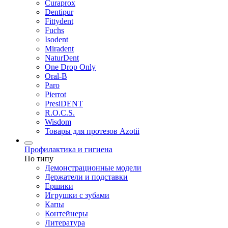
Curaprox
Dentipur
Fittydent
Fuchs
Isodent
Miradent
NaturDent
One Drop Only
Oral-B
Paro
Pierrot
PresiDENT
R.O.C.S.
Wisdom
Товары для протезов Azotii
Профилактика и гигиена
По типу
Демонстрационные модели
Держатели и подставки
Ершики
Игрушки с зубами
Капы
Контейнеры
Литература