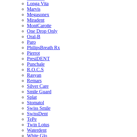
Longa Vita
Marvis
Megasonex
Miradent
MontCarotte
One Drop Only
Oral-B
Paro
PhilipsBreath Rx
Pierrot
PresiDENT
Punchale
R.O.C.S
Rasyan
Remars
Silver Care
Smile Guard
Splat
Stomatol
Swiss Smile
SwissDent
TePe
Twin Lotus
Waterdent
White Glo