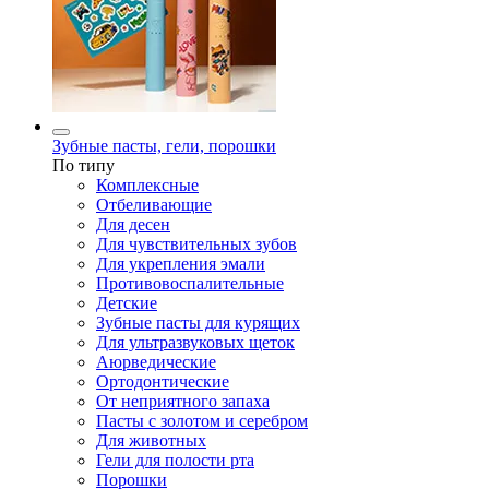
Зубные пасты, гели, порошки
По типу
Комплексные
Отбеливающие
Для десен
Для чувствительных зубов
Для укрепления эмали
Противовоспалительные
Детские
Зубные пасты для курящих
Для ультразвуковых щеток
Аюрведические
Ортодонтические
От неприятного запаха
Пасты с золотом и серебром
Для животных
Гели для полости рта
Порошки