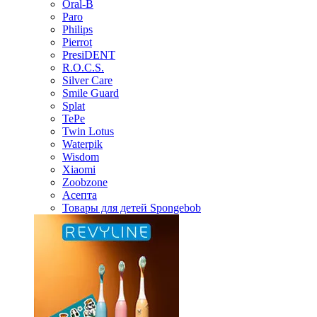
Oral-B
Paro
Philips
Pierrot
PresiDENT
R.O.C.S.
Silver Care
Smile Guard
Splat
TePe
Twin Lotus
Waterpik
Wisdom
Xiaomi
Zoobzone
Асепта
Товары для детей Spongebob