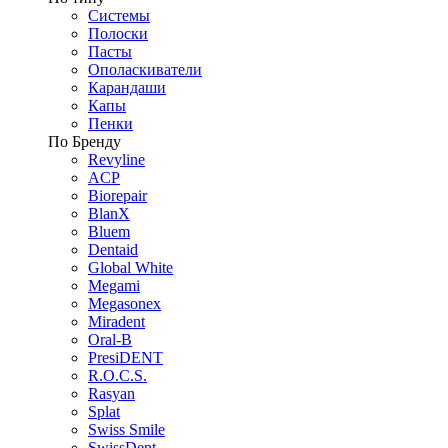
Системы
Полоски
Пасты
Ополаскиватели
Карандаши
Капы
Пенки
По Бренду
Revyline
ACP
Biorepair
BlanX
Bluem
Dentaid
Global White
Megami
Megasonex
Miradent
Oral-B
PresiDENT
R.O.C.S.
Rasyan
Splat
Swiss Smile
SwissDent