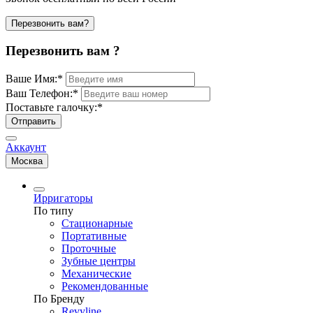
Перезвонить вам?
Перезвонить вам ?
Ваше Имя:
*
Ваш Телефон:
*
Поставьте галочку:
*
Отправить
Аккаунт
Москва
Ирригаторы
По типу
Стационарные
Портативные
Проточные
Зубные центры
Механические
Рекомендованные
По Бренду
Revyline