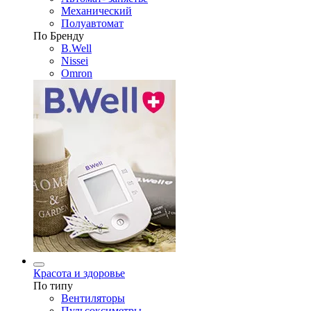
Механический
Полуавтомат
По Бренду
B.Well
Nissei
Omron
Красота и здоровье
По типу
Вентиляторы
Пульсоксиметры