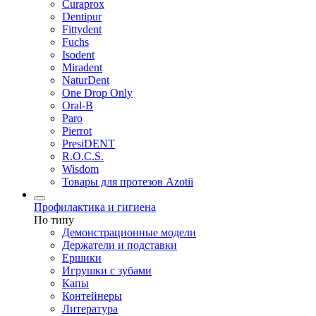
Curaprox
Dentipur
Fittydent
Fuchs
Isodent
Miradent
NaturDent
One Drop Only
Oral-B
Paro
Pierrot
PresiDENT
R.O.C.S.
Wisdom
Товары для протезов Azotii
Профилактика и гигиена
По типу
Демонстрационные модели
Держатели и подставки
Ершики
Игрушки с зубами
Капы
Контейнеры
Литература