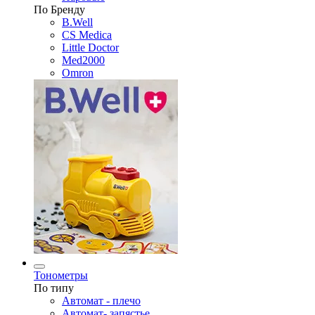
По Бренду
B.Well
CS Medica
Little Doctor
Med2000
Omron
Тонометры
По типу
Автомат - плечо
Автомат- запястье