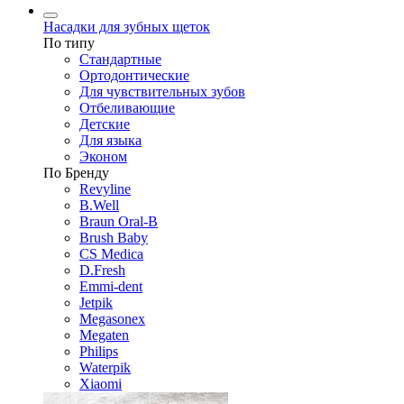
Насадки для зубных щеток
По типу
Стандартные
Ортодонтические
Для чувствительных зубов
Отбеливающие
Детские
Для языка
Эконом
По Бренду
Revyline
B.Well
Braun Oral-B
Brush Baby
CS Medica
D.Fresh
Emmi-dent
Jetpik
Megasonex
Megaten
Philips
Waterpik
Xiaomi