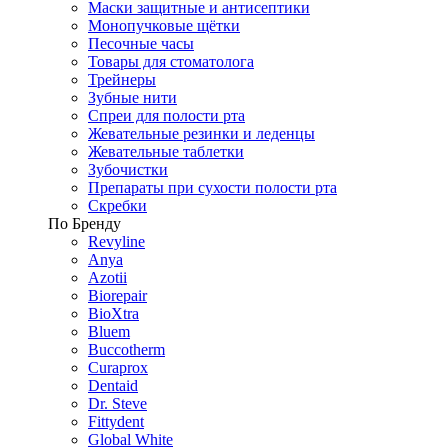
Маски защитные и антисептики
Монопучковые щётки
Песочные часы
Товары для стоматолога
Трейнеры
Зубные нити
Спреи для полости рта
Жевательные резинки и леденцы
Жевательные таблетки
Зубочистки
Препараты при сухости полости рта
Скребки
По Бренду
Revyline
Anya
Azotii
Biorepair
BioXtra
Bluem
Buccotherm
Curaprox
Dentaid
Dr. Steve
Fittydent
Global White