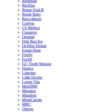
Biorepair
BioXtra
Braun Oral-B
Brush Baby
Buccotherm
Corlyse
CS Medica
Curaprox
Dentaid
Dok Bau Ku
Dr.Hinz Dental
Emmi-Dent
Firefly
FuchS
GC Tooth Mousse
Hapica
Listerine
Little Doctor
Longa Vita
Med2000
Megaten
Miradent
MontCarotte
MRC
Omron