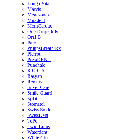
Longa Vita
Marvis
Megasonex
Miradent
MontCarotte
One Drop Only
Oral-B
Paro
PhilipsBreath Rx
Pierrot
PresiDENT
Punchale
R.O.C.S
Rasyan
Remars
Silver Care
Smile Guard
Splat
Stomatol
Swiss Smile
SwissDent
TePe
Twin Lotus
Waterdent
White Glo