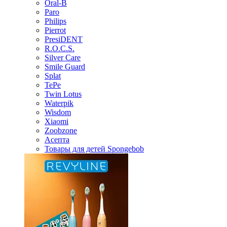
Oral-B
Paro
Philips
Pierrot
PresiDENT
R.O.C.S.
Silver Care
Smile Guard
Splat
TePe
Twin Lotus
Waterpik
Wisdom
Xiaomi
Zoobzone
Асепта
Товары для детей Spongebob