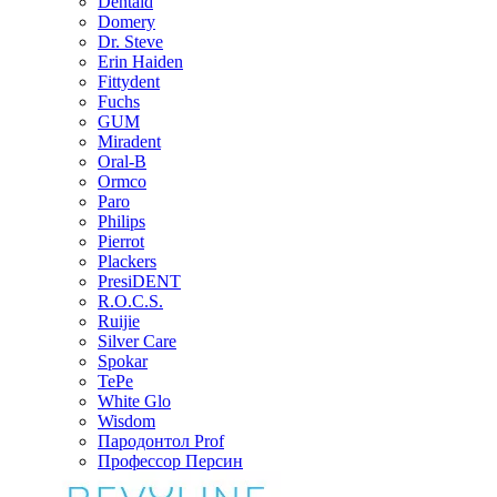
Dentaid
Domery
Dr. Steve
Erin Haiden
Fittydent
Fuchs
GUM
Miradent
Oral-B
Ormco
Paro
Philips
Pierrot
Plackers
PresiDENT
R.O.C.S.
Ruijie
Silver Care
Spokar
TePe
White Glo
Wisdom
Пародонтол Prof
Профессор Персин