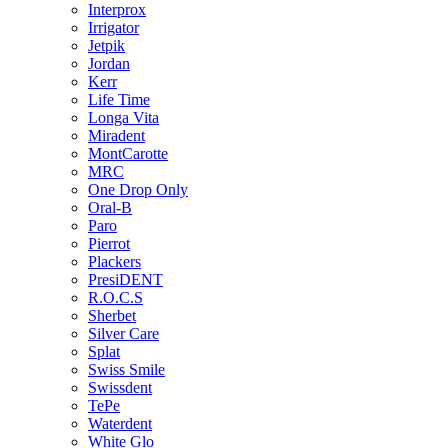
Interprox
Irrigator
Jetpik
Jordan
Kerr
Life Time
Longa Vita
Miradent
MontCarotte
MRC
One Drop Only
Oral-B
Paro
Pierrot
Plackers
PresiDENT
R.O.C.S
Sherbet
Silver Care
Splat
Swiss Smile
Swissdent
TePe
Waterdent
White Glo