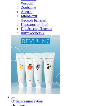
Wisdom
Zoobzone
Асепта
Биобьюти
Лесной Бальзам
Пародонтол Prof
Профессор Персин
Фитокосметик
Отбеливание зубов
По типу