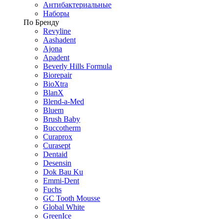
Антибактериальные
Наборы
По Бренду
Revyline
Aashadent
Ajona
Apadent
Beverly Hills Formula
Biorepair
BioXtra
BlanX
Blend-a-Med
Bluem
Brush Baby
Buccotherm
Curaprox
Curasept
Dentaid
Desensin
Dok Bau Ku
Emmi-Dent
Fuchs
GC Tooth Mousse
Global White
GreenIce