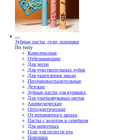
Зубные пасты, гели, порошки
По типу
Комплексные
Отбеливающие
Для десен
Для чувствительных зубов
Для укрепления эмали
Противовоспалительные
Детские
Зубные пасты для курящих
Для ультразвуковых щеток
Аюрведические
Ортодонтические
От неприятного запаха
Пасты с золотом и серебром
Для животных
Гели для полости рта
Порошки