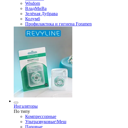
Wisdom
ВладМиВа
Зелёная Дубрава
Колумб
Профилактика и гигиена Foramen
Ингаляторы
По типу
Компрессорные
Ультразвуковые\Меш
Паровые