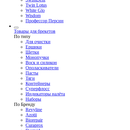
Twin Lotus
White Glo
Wisdom
Профессор Персин
Товары для брекетов
По типу
Для очистки
Ершики
Щетки
Монопучки
Воск и силикон
Ополаскиватели
Пасты
Тяги
Контейнеры
Суперфлосс
Индикаторы налёта
Наборы
По Бренду
Revyline
Azotii
Biorepair
Curaprox