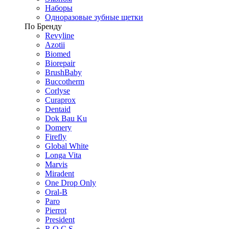
Наборы
Одноразовые зубные щетки
По Бренду
Revyline
Azotii
Biomed
Biorepair
BrushBaby
Buccotherm
Corlyse
Curaprox
Dentaid
Dok Bau Ku
Domery
Firefly
Global White
Longa Vita
Marvis
Miradent
One Drop Only
Oral-B
Paro
Pierrot
President
R.O.C.S.