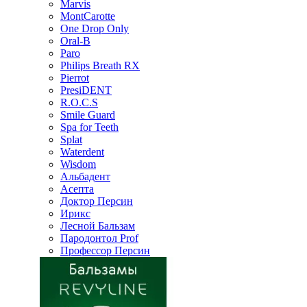
Marvis
MontCarotte
One Drop Only
Oral-B
Paro
Philips Breath RX
Pierrot
PresiDENT
R.O.C.S
Smile Guard
Spa for Teeth
Splat
Waterdent
Wisdom
Альбадент
Асепта
Доктор Персин
Ирикс
Лесной Бальзам
Пародонтол Prof
Профессор Персин