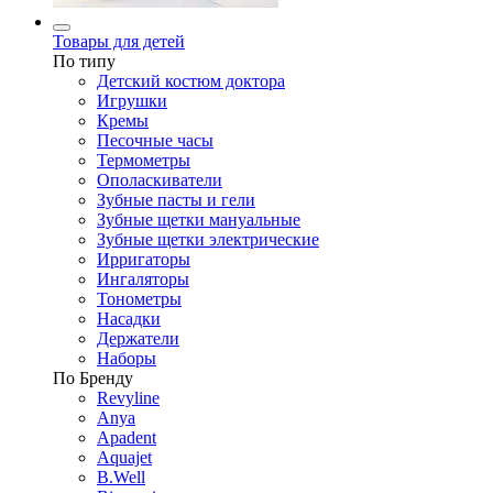
Товары для детей
По типу
Детский костюм доктора
Игрушки
Кремы
Песочные часы
Термометры
Ополаскиватели
Зубные пасты и гели
Зубные щетки мануальные
Зубные щетки электрические
Ирригаторы
Ингаляторы
Тонометры
Насадки
Держатели
Наборы
По Бренду
Revyline
Anya
Apadent
Aquajet
B.Well