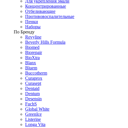
Для укрепления эмали
Концентрированные
Отбеливающие
Противовоспалительные
Пенки
Наборы
По Бренду
Revyline
Beverly Hills Formula
Biomed
Biorepair
BioXtra
Blanx
Bluem
Buccotherm
Curaprox
Curasept
Dentaid
Dentum
Desensin
FuchS
Global White
GreenIce
Listerine
Longa Vita