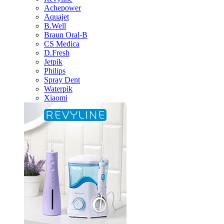
Achepower
Aquajet
B.Well
Braun Oral-B
CS Medica
D.Fresh
Jetpik
Philips
Spray Dent
Waterpik
Xiaomi