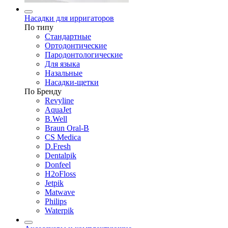
Насадки для ирригаторов
По типу
Стандартные
Ортодонтические
Пародонтологические
Для языка
Назальные
Насадки-щетки
По Бренду
Revyline
AquaJet
B.Well
Braun Oral-B
CS Medica
D.Fresh
Dentalpik
Donfeel
H2oFloss
Jetpik
Matwave
Philips
Waterpik