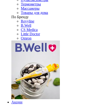
Термометры
Массажеры
Товары для дома
По Бренду
Revyline
B.Well
CS Medica
Little Doctor
Omron
Акции