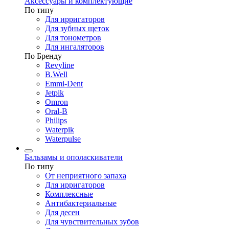
Аксессуары и комплектующие
По типу
Для ирригаторов
Для зубных щеток
Для тонометров
Для ингаляторов
По Бренду
Revyline
B.Well
Emmi-Dent
Jetpik
Omron
Oral-B
Philips
Waterpik
Waterpulse
Бальзамы и ополаскиватели
По типу
От неприятного запаха
Для ирригаторов
Комплексные
Антибактериальные
Для десен
Для чувствительных зубов