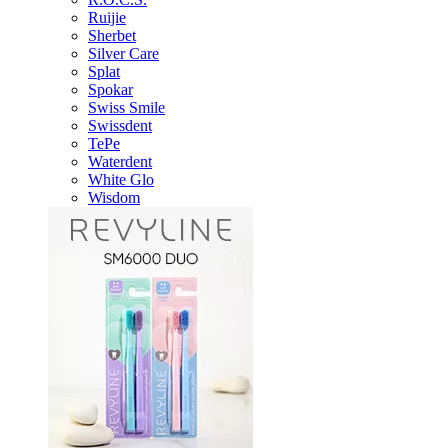
Ruijie
Sherbet
Silver Care
Splat
Spokar
Swiss Smile
Swissdent
TePe
Waterdent
White Glo
Wisdom