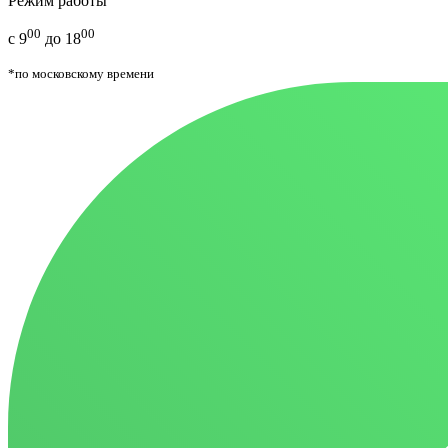
Режим работы
00
00
с 9
до 18
*по московскому времени