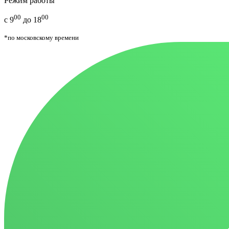
Режим работы
00
00
с 9
до 18
*по московскому времени