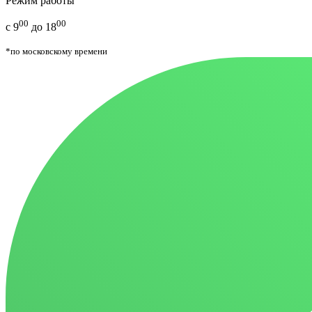
Режим работы
00
00
с 9
до 18
*по московскому времени