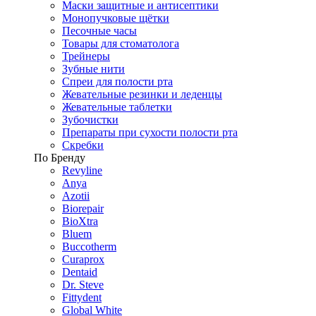
Маски защитные и антисептики
Монопучковые щётки
Песочные часы
Товары для стоматолога
Трейнеры
Зубные нити
Спреи для полости рта
Жевательные резинки и леденцы
Жевательные таблетки
Зубочистки
Препараты при сухости полости рта
Скребки
По Бренду
Revyline
Anya
Azotii
Biorepair
BioXtra
Bluem
Buccotherm
Curaprox
Dentaid
Dr. Steve
Fittydent
Global White