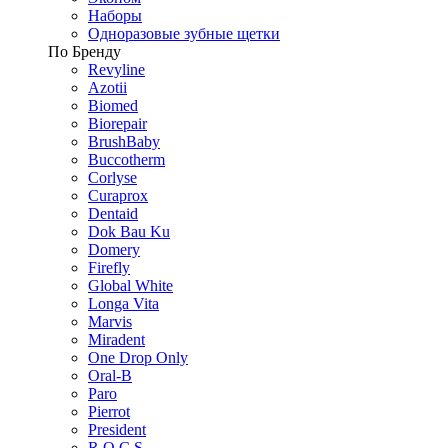
Наборы
Одноразовые зубные щетки
По Бренду
Revyline
Azotii
Biomed
Biorepair
BrushBaby
Buccotherm
Corlyse
Curaprox
Dentaid
Dok Bau Ku
Domery
Firefly
Global White
Longa Vita
Marvis
Miradent
One Drop Only
Oral-B
Paro
Pierrot
President
R.O.C.S.