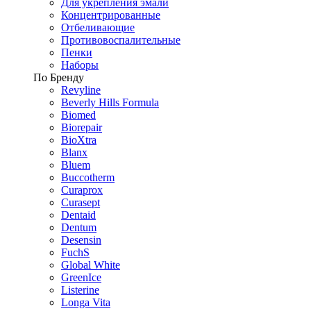
Для укрепления эмали
Концентрированные
Отбеливающие
Противовоспалительные
Пенки
Наборы
По Бренду
Revyline
Beverly Hills Formula
Biomed
Biorepair
BioXtra
Blanx
Bluem
Buccotherm
Curaprox
Curasept
Dentaid
Dentum
Desensin
FuchS
Global White
GreenIce
Listerine
Longa Vita