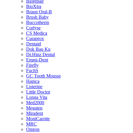
Biorepair
BioXtra
Braun Oral-B
Brush Baby
Buccotherm
Corlyse
CS Medica
Curaprox
Dentaid
Dok Bau Ku
Dr.Hinz Dental
Emmi-Dent
Firefly
FuchS
GC Tooth Mousse
Hapica
Listerine
Little Doctor
Longa Vita
Med2000
Megaten
Miradent
MontCarotte
MRC
Omron