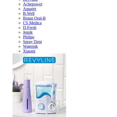
Achepower
Aquajet
B.Well
Braun Oral-B
CS Medica
D.Fresh
Jetpik
Philips
Spray Dent
Waterpik
Xiaomi