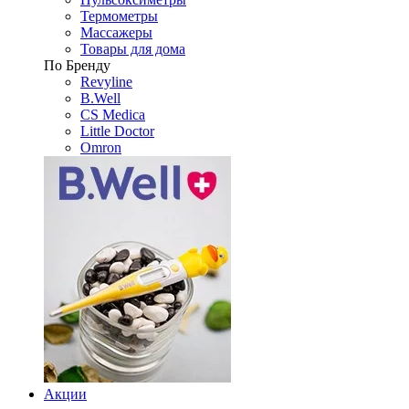
Термометры
Массажеры
Товары для дома
По Бренду
Revyline
B.Well
CS Medica
Little Doctor
Omron
Акции