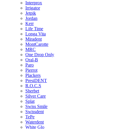
Interprox
Irrigator
Jetpik
Jordan
Kerr
Life Time
Longa Vita
Miradent
MontCarotte
MRC
One Drop Only
Oral-B
Paro
Pierrot
Plackers
PresiDENT
R.O.C.S
Sherbet
Silver Care
Splat
Swiss Smile
Swissdent
TePe
Waterdent
White Glo