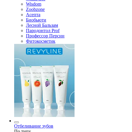
Wisdom
Zoobzone
Асепта
Биобьюти
Лесной Бальзам
Пародонтол Prof
Профессор Персин
Фитокосметик
Отбеливание зубов
По типу