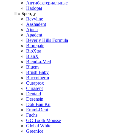
Антибактериальные
Наборы
По Бренду
Revyline
Aashadent
Ajona
Apadent
Beverly Hills Formula
Biorepair
BioXtra
BlanX
Blend-a-Med
Bluem
Brush Baby
Buccotherm
Curaprox
Curasept
Dentaid
Desensin
Dok Bau Ku
Emmi-Dent
Fuchs
GC Tooth Mousse
Global White
GreenIce