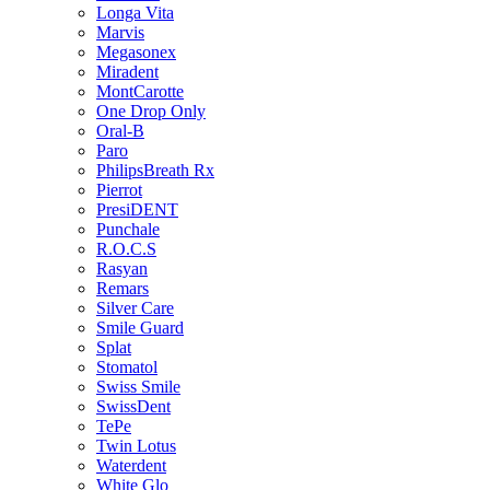
Longa Vita
Marvis
Megasonex
Miradent
MontCarotte
One Drop Only
Oral-B
Paro
PhilipsBreath Rx
Pierrot
PresiDENT
Punchale
R.O.C.S
Rasyan
Remars
Silver Care
Smile Guard
Splat
Stomatol
Swiss Smile
SwissDent
TePe
Twin Lotus
Waterdent
White Glo