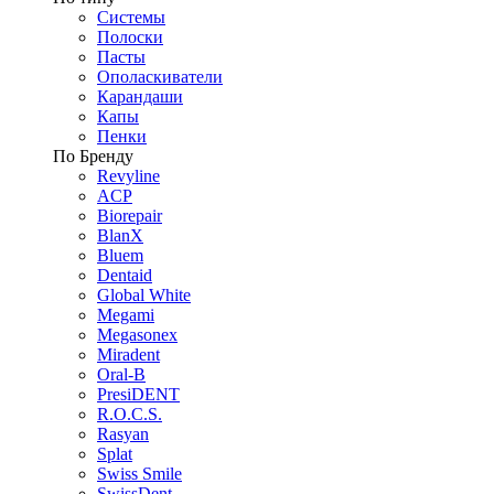
Системы
Полоски
Пасты
Ополаскиватели
Карандаши
Капы
Пенки
По Бренду
Revyline
ACP
Biorepair
BlanX
Bluem
Dentaid
Global White
Megami
Megasonex
Miradent
Oral-B
PresiDENT
R.O.C.S.
Rasyan
Splat
Swiss Smile
SwissDent