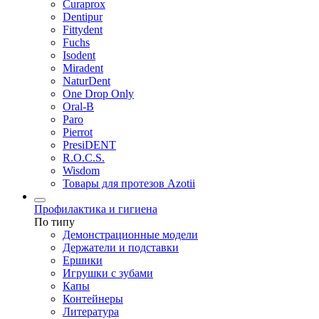
Curaprox
Dentipur
Fittydent
Fuchs
Isodent
Miradent
NaturDent
One Drop Only
Oral-B
Paro
Pierrot
PresiDENT
R.O.C.S.
Wisdom
Товары для протезов Azotii
Профилактика и гигиена
По типу
Демонстрационные модели
Держатели и подставки
Ершики
Игрушки с зубами
Капы
Контейнеры
Литература