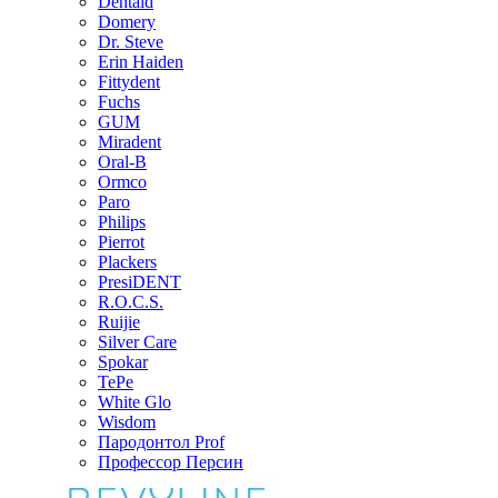
Dentaid
Domery
Dr. Steve
Erin Haiden
Fittydent
Fuchs
GUM
Miradent
Oral-B
Ormco
Paro
Philips
Pierrot
Plackers
PresiDENT
R.O.C.S.
Ruijie
Silver Care
Spokar
TePe
White Glo
Wisdom
Пародонтол Prof
Профессор Персин