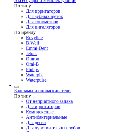
Аксессуары и комплектующие
По типу
Для ирригаторов
Для зубных щеток
Для тонометров
Для ингаляторов
По Бренду
Revyline
B.Well
Emmi-Dent
Jetpik
Omron
Oral-B
Philips
Waterpik
Waterpulse
Бальзамы и ополаскиватели
По типу
От неприятного запаха
Для ирригаторов
Комплексные
Антибактериальные
Для десен
Для чувствительных зубов