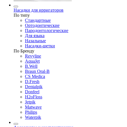
Насадки для ирригаторов
По типу
Стандартные
Ортодонтические
Пародонтологические
Для языка
Назальные
Насадки-щетки
По Бренду
Revyline
AquaJet
B.Well
Braun Oral-B
CS Medica
D.Fresh
Dentalpik
Donfeel
H2oFloss
Jetpik
Matwave
Philips
Waterpik