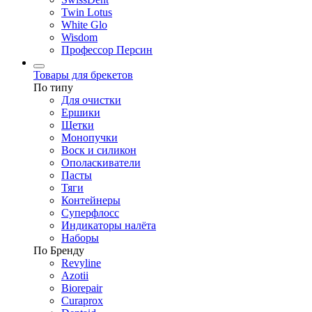
Twin Lotus
White Glo
Wisdom
Профессор Персин
Товары для брекетов
По типу
Для очистки
Ершики
Щетки
Монопучки
Воск и силикон
Ополаскиватели
Пасты
Тяги
Контейнеры
Суперфлосс
Индикаторы налёта
Наборы
По Бренду
Revyline
Azotii
Biorepair
Curaprox