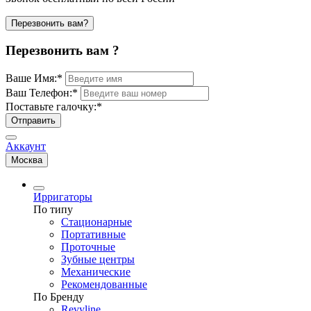
Перезвонить вам?
Перезвонить вам ?
Ваше Имя:
*
Ваш Телефон:
*
Поставьте галочку:
*
Отправить
Аккаунт
Москва
Ирригаторы
По типу
Стационарные
Портативные
Проточные
Зубные центры
Механические
Рекомендованные
По Бренду
Revyline