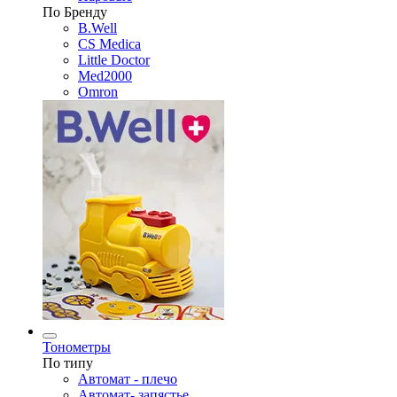
По Бренду
B.Well
CS Medica
Little Doctor
Med2000
Omron
Тонометры
По типу
Автомат - плечо
Автомат- запястье