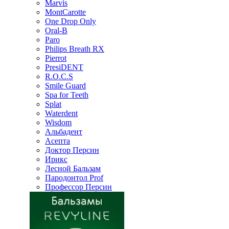
Marvis
MontCarotte
One Drop Only
Oral-B
Paro
Philips Breath RX
Pierrot
PresiDENT
R.O.C.S
Smile Guard
Spa for Teeth
Splat
Waterdent
Wisdom
Альбадент
Асепта
Доктор Персин
Ирикс
Лесной Бальзам
Пародонтол Prof
Профессор Персин