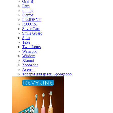
Oral-B
Paro
Philips
Pierrot
PresiDENT
R.O.C.S.
Silver Care
Smile Guard
Splat
TePe
Twin Lotus
Waterpik
Wisdom
Xiaomi
Zoobzone
Асепта
Товары для детей Spongebob