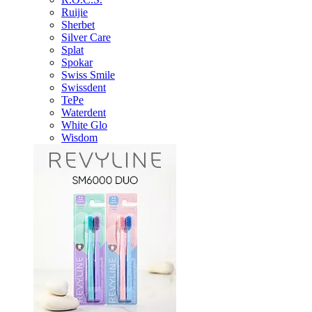
Ruijie
Sherbet
Silver Care
Splat
Spokar
Swiss Smile
Swissdent
TePe
Waterdent
White Glo
Wisdom