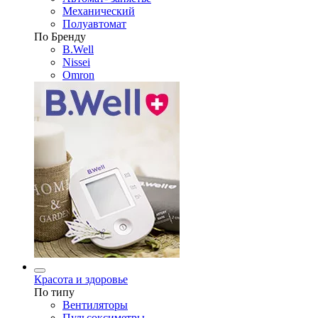
Механический
Полуавтомат
По Бренду
B.Well
Nissei
Omron
Красота и здоровье
По типу
Вентиляторы
Пульсоксиметры