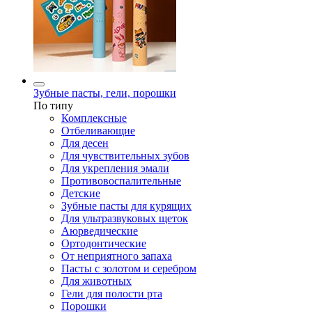
Зубные пасты, гели, порошки
По типу
Комплексные
Отбеливающие
Для десен
Для чувствительных зубов
Для укрепления эмали
Противовоспалительные
Детские
Зубные пасты для курящих
Для ультразвуковых щеток
Аюрведические
Ортодонтические
От неприятного запаха
Пасты с золотом и серебром
Для животных
Гели для полости рта
Порошки