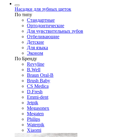
Насадки для зубных щеток
По типу
Стандартные
Ортодонтические
Для чувствительных зубов
Отбеливающие
Детские
Для языка
Эконом
По Бренду
Revyline
B.Well
Braun Oral-B
Brush Baby
CS Medica
D.Fresh
Emmi-dent
Jetpik
Megasonex
Megaten
Philips
Waterpik
Xiaomi