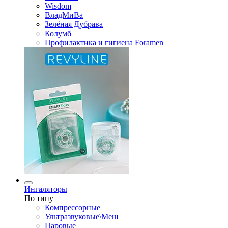
Wisdom
ВладМиВа
Зелёная Дубрава
Колумб
Профилактика и гигиена Foramen
Ингаляторы
По типу
Компрессорные
Ультразвуковые\Меш
Паровые