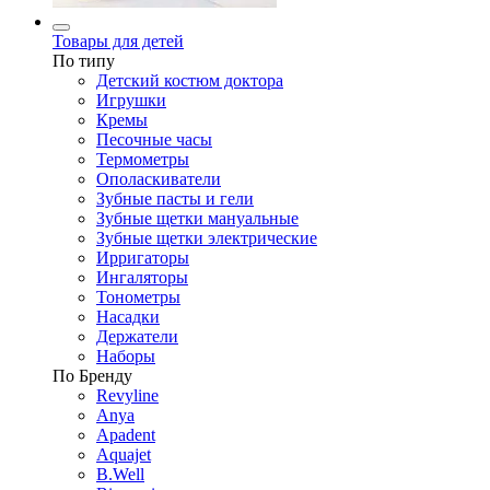
Товары для детей
По типу
Детский костюм доктора
Игрушки
Кремы
Песочные часы
Термометры
Ополаскиватели
Зубные пасты и гели
Зубные щетки мануальные
Зубные щетки электрические
Ирригаторы
Ингаляторы
Тонометры
Насадки
Держатели
Наборы
По Бренду
Revyline
Anya
Apadent
Aquajet
B.Well