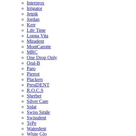
Interprox
Irrigator
Jetpik
Jordan
Kerr
Life Time
Longa Vita
Miradent
MontCarotte
MRC
One Drop Only
Oral-B
Paro
Pierrot
Plackers
PresiDENT
R.O.C.S
Sherbet
Silver Care
Splat
Swiss Smile
Swissdent
TePe
Waterdent
White Glo