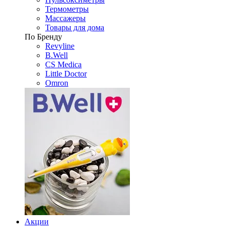
Термометры
Массажеры
Товары для дома
По Бренду
Revyline
B.Well
CS Medica
Little Doctor
Omron
Акции