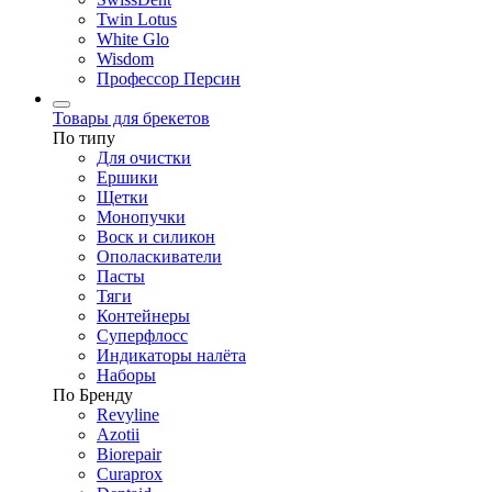
Twin Lotus
White Glo
Wisdom
Профессор Персин
Товары для брекетов
По типу
Для очистки
Ершики
Щетки
Монопучки
Воск и силикон
Ополаскиватели
Пасты
Тяги
Контейнеры
Суперфлосс
Индикаторы налёта
Наборы
По Бренду
Revyline
Azotii
Biorepair
Curaprox