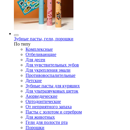
Зубные пасты, гели, порошки
По типу
Комплексные
Отбеливающие
Для десен
Для чувствительных зубов
Для укрепления эмали
Противовоспалительные
Детские
Зубные пасты для курящих
Для ультразвуковых щеток
Аюрведические
Ортодонтические
От неприятного запаха
Пасты с золотом и серебром
Для животных
Гели для полости рта
Порошки