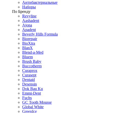
Антибактериальные
Наборы
По Бренду
Revyline
Aashadent
Ajona
Apadent
Beverly Hills Formula
Biorepair
BioXtra
BlanX
Blend-a-Med
Bluem
Brush Baby
Buccotherm
Curaprox
Curasept
Dentaid
Desensin
Dok Bau Ku
Emmi-Dent
Fuchs
GC Tooth Mousse
Global White
GreenIce