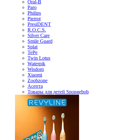
Oral-B
Paro
Philips
Pierrot
PresiDENT
R.O.C.S.
Silver Care
Smile Guard
Splat
TePe
Twin Lotus
Waterpik
Wisdom
Xiaomi
Zoobzone
Асепта
Товары для детей Spongebob