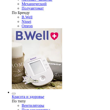
Механический
Полуавтомат
По Бренду
B.Well
Nissei
Omron
Красота и здоровье
По типу
Вентиляторы
Пульсоксиметры