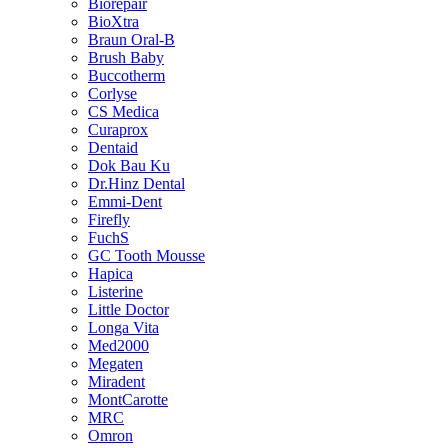
Biorepair
BioXtra
Braun Oral-B
Brush Baby
Buccotherm
Corlyse
CS Medica
Curaprox
Dentaid
Dok Bau Ku
Dr.Hinz Dental
Emmi-Dent
Firefly
FuchS
GC Tooth Mousse
Hapica
Listerine
Little Doctor
Longa Vita
Med2000
Megaten
Miradent
MontCarotte
MRC
Omron