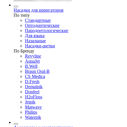
Насадки для ирригаторов
По типу
Стандартные
Ортодонтические
Пародонтологические
Для языка
Назальные
Насадки-щетки
По Бренду
Revyline
AquaJet
B.Well
Braun Oral-B
CS Medica
D.Fresh
Dentalpik
Donfeel
H2oFloss
Jetpik
Matwave
Philips
Waterpik