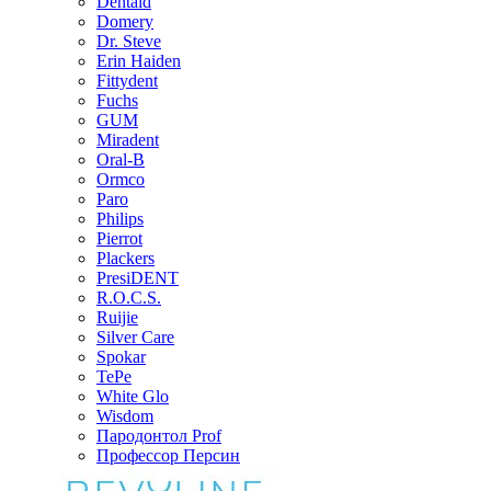
Dentaid
Domery
Dr. Steve
Erin Haiden
Fittydent
Fuchs
GUM
Miradent
Oral-B
Ormco
Paro
Philips
Pierrot
Plackers
PresiDENT
R.O.C.S.
Ruijie
Silver Care
Spokar
TePe
White Glo
Wisdom
Пародонтол Prof
Профессор Персин