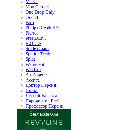
Marvis
MontCarotte
One Drop Only
Oral-B
Paro
Philips Breath RX
Pierrot
PresiDENT
R.O.C.S
Smile Guard
Spa for Teeth
Splat
Waterdent
Wisdom
Альбадент
Асепта
Доктор Персин
Ирикс
Лесной Бальзам
Пародонтол Prof
Профессор Персин