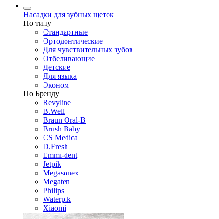
Насадки для зубных щеток
По типу
Стандартные
Ортодонтические
Для чувствительных зубов
Отбеливающие
Детские
Для языка
Эконом
По Бренду
Revyline
B.Well
Braun Oral-B
Brush Baby
CS Medica
D.Fresh
Emmi-dent
Jetpik
Megasonex
Megaten
Philips
Waterpik
Xiaomi