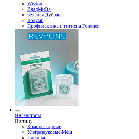
Wisdom
ВладМиВа
Зелёная Дубрава
Колумб
Профилактика и гигиена Foramen
Ингаляторы
По типу
Компрессорные
Ультразвуковые\Меш
Паровые