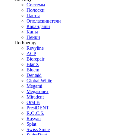
Системы
Полоски
Пасты
Ополаскиватели
Карандаши
Капы
Пенки
По Бренду
Revyline
ACP
Biorepair
BlanX
Bluem
Dentaid
Global White
Megami
Megasonex
Miradent
Oral-B
PresiDENT
R.O.C.S.
Rasyan
Splat
Swiss Smile
SwissDent