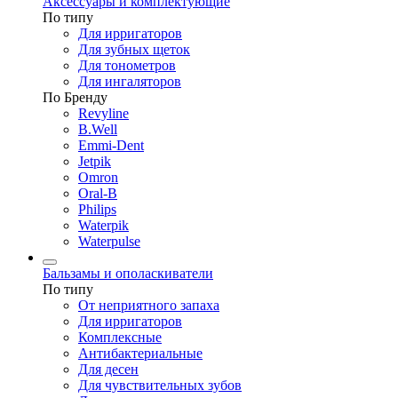
Аксессуары и комплектующие
По типу
Для ирригаторов
Для зубных щеток
Для тонометров
Для ингаляторов
По Бренду
Revyline
B.Well
Emmi-Dent
Jetpik
Omron
Oral-B
Philips
Waterpik
Waterpulse
Бальзамы и ополаскиватели
По типу
От неприятного запаха
Для ирригаторов
Комплексные
Антибактериальные
Для десен
Для чувствительных зубов