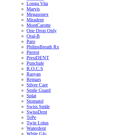
Longa Vita
Marvis
Megasonex
Miradent
MontCarotte
One Drop Only
Oral-B
Paro
PhilipsBreath Rx
Pierrot
PresiDENT
Punchale
R.O.C.S
Rasyan
Remars
Silver Care
Smile Guard
Splat
Stomatol
Swiss Smile
SwissDent
TePe
Twin Lotus
Waterdent
White Glo