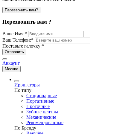
Перезвонить вам?
Перезвонить вам ?
Ваше Имя:
*
Ваш Телефон:
*
Поставьте галочку:
*
Отправить
Аккаунт
Москва
Ирригаторы
По типу
Стационарные
Портативные
Проточные
Зубные центры
Механические
Рекомендованные
По Бренду
Revyline