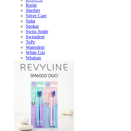
Ruijie
Sherbet
Silver Care
Splat
Spokar
Swiss Smile
Swissdent
TePe
Waterdent
White Glo
Wisdom