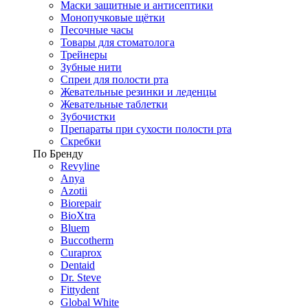
Маски защитные и антисептики
Монопучковые щётки
Песочные часы
Товары для стоматолога
Трейнеры
Зубные нити
Спреи для полости рта
Жевательные резинки и леденцы
Жевательные таблетки
Зубочистки
Препараты при сухости полости рта
Скребки
По Бренду
Revyline
Anya
Azotii
Biorepair
BioXtra
Bluem
Buccotherm
Curaprox
Dentaid
Dr. Steve
Fittydent
Global White