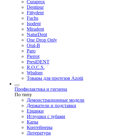
Curaprox
Dentipur
Fittydent
Fuchs
Isodent
Miradent
NaturDent
One Drop Only
Oral-B
Paro
Pierrot
PresiDENT
R.O.C.S.
Wisdom
Товары для протезов Azotii
Профилактика и гигиена
По типу
Демонстрационные модели
Держатели и подставки
Ершики
Игрушки с зубами
Капы
Контейнеры
Литература