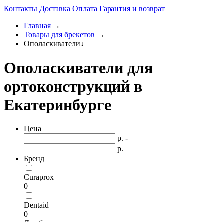
Контакты
Доставка
Оплата
Гарантия и возврат
Главная
→
Товары для брекетов
→
Ополаскиватели
↓
Ополаскиватели для
ортоконструкций в
Екатеринбурге
Цена
р. -
р.
Бренд
Curaprox
0
Dentaid
0