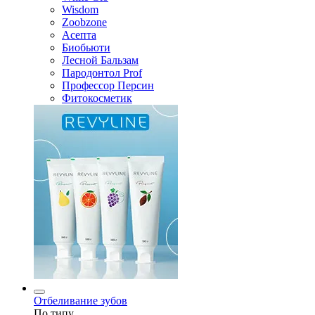
Wisdom
Zoobzone
Асепта
Биобьюти
Лесной Бальзам
Пародонтол Prof
Профессор Персин
Фитокосметик
Отбеливание зубов
По типу