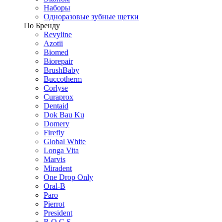
Наборы
Одноразовые зубные щетки
По Бренду
Revyline
Azotii
Biomed
Biorepair
BrushBaby
Buccotherm
Corlyse
Curaprox
Dentaid
Dok Bau Ku
Domery
Firefly
Global White
Longa Vita
Marvis
Miradent
One Drop Only
Oral-B
Paro
Pierrot
President
R.O.C.S.