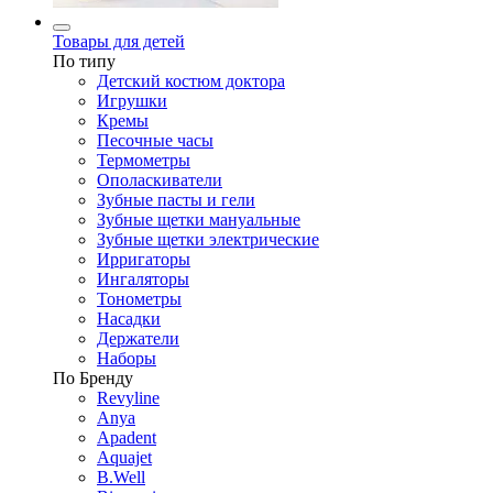
Товары для детей
По типу
Детский костюм доктора
Игрушки
Кремы
Песочные часы
Термометры
Ополаскиватели
Зубные пасты и гели
Зубные щетки мануальные
Зубные щетки электрические
Ирригаторы
Ингаляторы
Тонометры
Насадки
Держатели
Наборы
По Бренду
Revyline
Anya
Apadent
Aquajet
B.Well