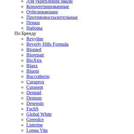
Для укрепления эмали
Концентрированные
Отбеливающие
Противовоспалительные
Пенки
Наборы
По Бренду
Revyline
Beverly Hills Formula
Biomed
Biorepair
BioXtra
Blanx
Bluem
Buccotherm
Curaprox
Curasept
Dentaid
Dentum
Desensin
FuchS
Global White
GreenIce
Listerine
Longa Vita