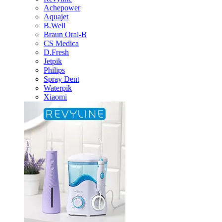
Achepower
Aquajet
B.Well
Braun Oral-B
CS Medica
D.Fresh
Jetpik
Philips
Spray Dent
Waterpik
Xiaomi