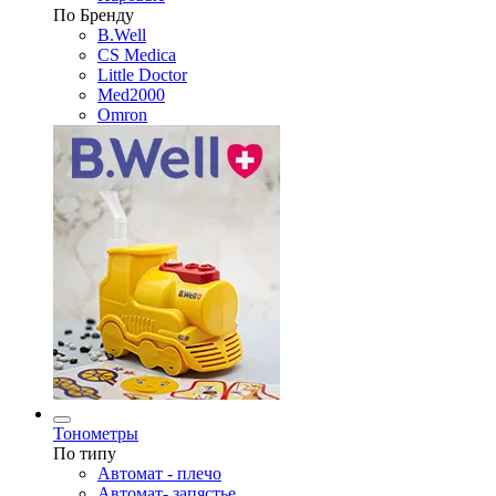
По Бренду
B.Well
CS Medica
Little Doctor
Med2000
Omron
Тонометры
По типу
Автомат - плечо
Автомат- запястье