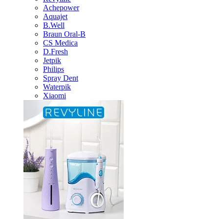
Achepower
Aquajet
B.Well
Braun Oral-B
CS Medica
D.Fresh
Jetpik
Philips
Spray Dent
Waterpik
Xiaomi