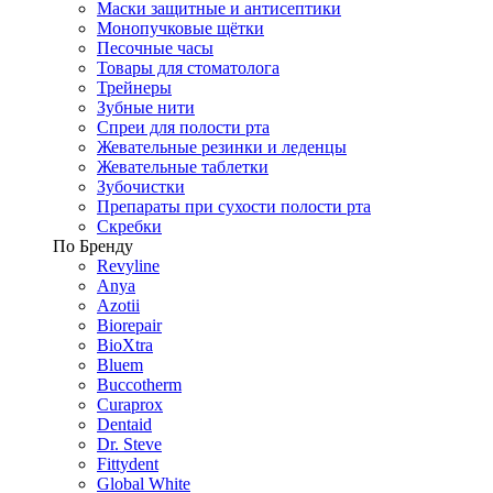
Маски защитные и антисептики
Монопучковые щётки
Песочные часы
Товары для стоматолога
Трейнеры
Зубные нити
Спреи для полости рта
Жевательные резинки и леденцы
Жевательные таблетки
Зубочистки
Препараты при сухости полости рта
Скребки
По Бренду
Revyline
Anya
Azotii
Biorepair
BioXtra
Bluem
Buccotherm
Curaprox
Dentaid
Dr. Steve
Fittydent
Global White