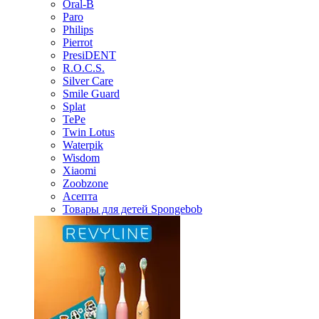
Oral-B
Paro
Philips
Pierrot
PresiDENT
R.O.C.S.
Silver Care
Smile Guard
Splat
TePe
Twin Lotus
Waterpik
Wisdom
Xiaomi
Zoobzone
Асепта
Товары для детей Spongebob