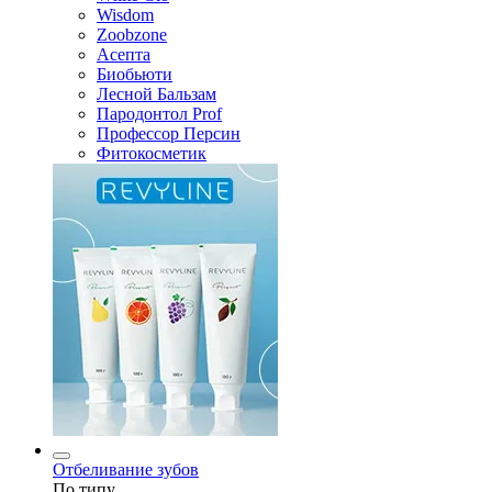
Wisdom
Zoobzone
Асепта
Биобьюти
Лесной Бальзам
Пародонтол Prof
Профессор Персин
Фитокосметик
Отбеливание зубов
По типу