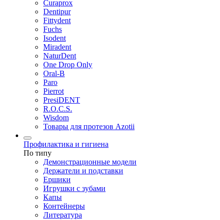
Curaprox
Dentipur
Fittydent
Fuchs
Isodent
Miradent
NaturDent
One Drop Only
Oral-B
Paro
Pierrot
PresiDENT
R.O.C.S.
Wisdom
Товары для протезов Azotii
Профилактика и гигиена
По типу
Демонстрационные модели
Держатели и подставки
Ершики
Игрушки с зубами
Капы
Контейнеры
Литература