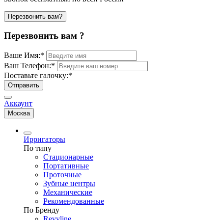
Перезвонить вам?
Перезвонить вам ?
Ваше Имя:
*
Ваш Телефон:
*
Поставьте галочку:
*
Отправить
Аккаунт
Москва
Ирригаторы
По типу
Стационарные
Портативные
Проточные
Зубные центры
Механические
Рекомендованные
По Бренду
Revyline