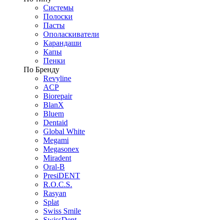
Системы
Полоски
Пасты
Ополаскиватели
Карандаши
Капы
Пенки
По Бренду
Revyline
ACP
Biorepair
BlanX
Bluem
Dentaid
Global White
Megami
Megasonex
Miradent
Oral-B
PresiDENT
R.O.C.S.
Rasyan
Splat
Swiss Smile
SwissDent