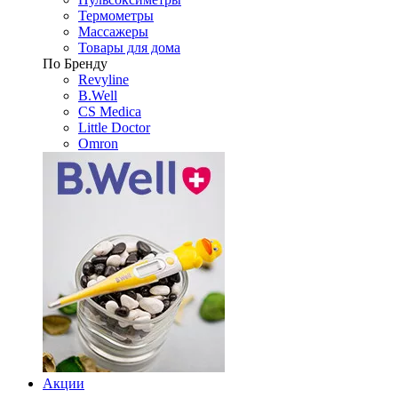
Термометры
Массажеры
Товары для дома
По Бренду
Revyline
B.Well
CS Medica
Little Doctor
Omron
Акции