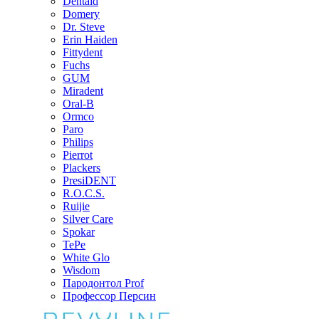
Dentaid
Domery
Dr. Steve
Erin Haiden
Fittydent
Fuchs
GUM
Miradent
Oral-B
Ormco
Paro
Philips
Pierrot
Plackers
PresiDENT
R.O.C.S.
Ruijie
Silver Care
Spokar
TePe
White Glo
Wisdom
Пародонтол Prof
Профессор Персин