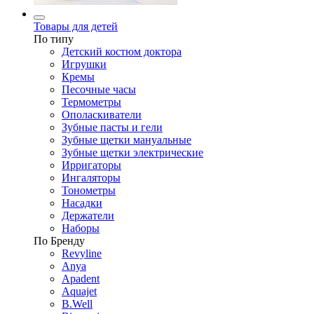
Товары для детей
По типу
Детский костюм доктора
Игрушки
Кремы
Песочные часы
Термометры
Ополаскиватели
Зубные пасты и гели
Зубные щетки мануальные
Зубные щетки электрические
Ирригаторы
Ингаляторы
Тонометры
Насадки
Держатели
Наборы
По Бренду
Revyline
Anya
Apadent
Aquajet
B.Well