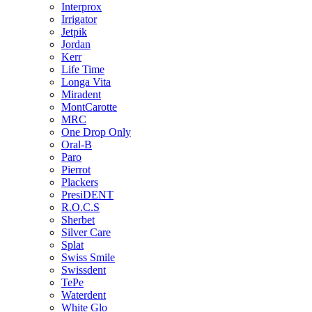
Interprox
Irrigator
Jetpik
Jordan
Kerr
Life Time
Longa Vita
Miradent
MontCarotte
MRC
One Drop Only
Oral-B
Paro
Pierrot
Plackers
PresiDENT
R.O.C.S
Sherbet
Silver Care
Splat
Swiss Smile
Swissdent
TePe
Waterdent
White Glo