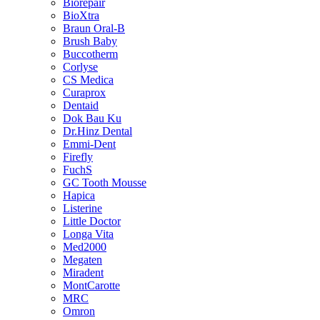
Biorepair
BioXtra
Braun Oral-B
Brush Baby
Buccotherm
Corlyse
CS Medica
Curaprox
Dentaid
Dok Bau Ku
Dr.Hinz Dental
Emmi-Dent
Firefly
FuchS
GC Tooth Mousse
Hapica
Listerine
Little Doctor
Longa Vita
Med2000
Megaten
Miradent
MontCarotte
MRC
Omron