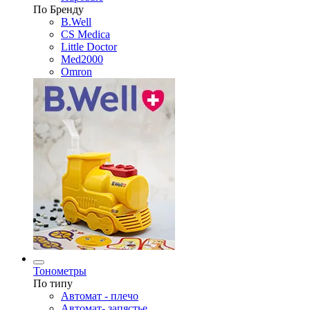
По Бренду
B.Well
CS Medica
Little Doctor
Med2000
Omron
Тонометры
По типу
Автомат - плечо
Автомат- запястье