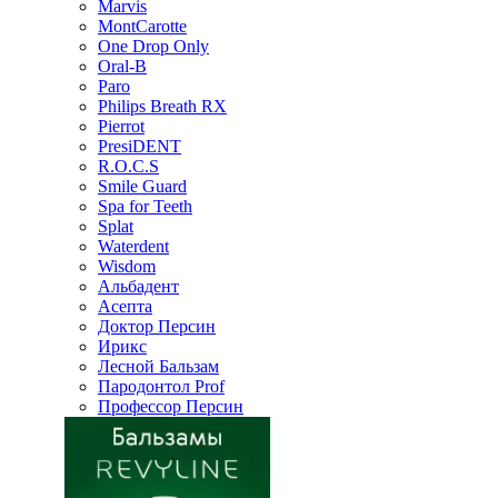
Marvis
MontCarotte
One Drop Only
Oral-B
Paro
Philips Breath RX
Pierrot
PresiDENT
R.O.C.S
Smile Guard
Spa for Teeth
Splat
Waterdent
Wisdom
Альбадент
Асепта
Доктор Персин
Ирикс
Лесной Бальзам
Пародонтол Prof
Профессор Персин