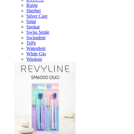
Ruijie
Sherbet
Silver Care
Splat
Spokar
Swiss Smile
Swissdent
TePe
Waterdent
White Glo
Wisdom