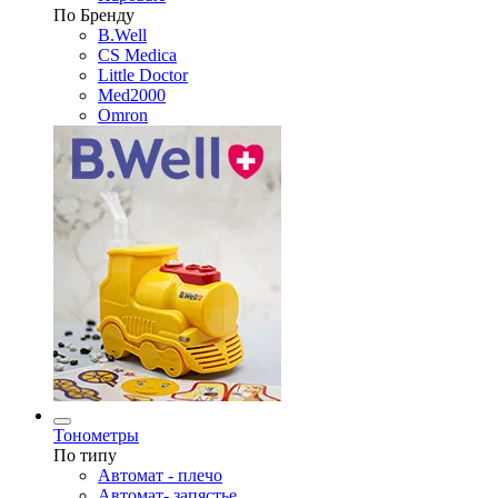
По Бренду
B.Well
CS Medica
Little Doctor
Med2000
Omron
Тонометры
По типу
Автомат - плечо
Автомат- запястье