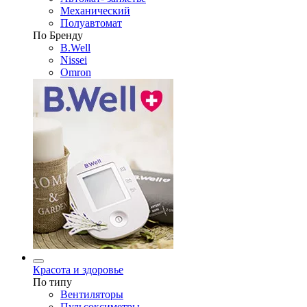
Механический
Полуавтомат
По Бренду
B.Well
Nissei
Omron
Красота и здоровье
По типу
Вентиляторы
Пульсоксиметры