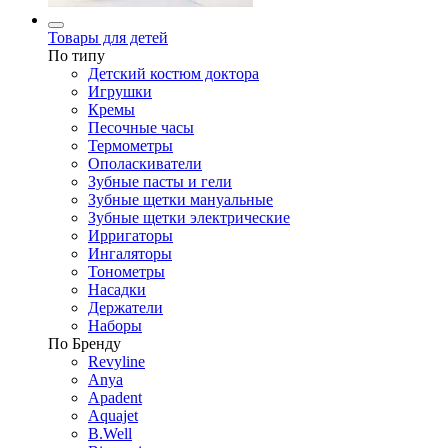
Товары для детей
По типу
Детский костюм доктора
Игрушки
Кремы
Песочные часы
Термометры
Ополаскиватели
Зубные пасты и гели
Зубные щетки мануальные
Зубные щетки электрические
Ирригаторы
Ингаляторы
Тонометры
Насадки
Держатели
Наборы
По Бренду
Revyline
Anya
Apadent
Aquajet
B.Well