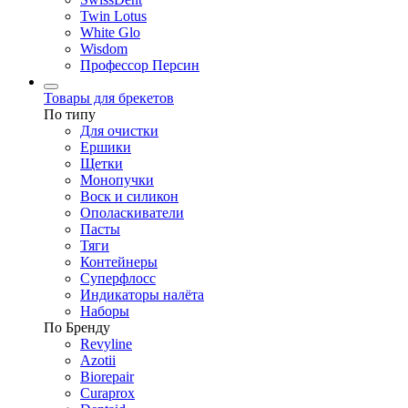
Twin Lotus
White Glo
Wisdom
Профессор Персин
Товары для брекетов
По типу
Для очистки
Ершики
Щетки
Монопучки
Воск и силикон
Ополаскиватели
Пасты
Тяги
Контейнеры
Суперфлосс
Индикаторы налёта
Наборы
По Бренду
Revyline
Azotii
Biorepair
Curaprox