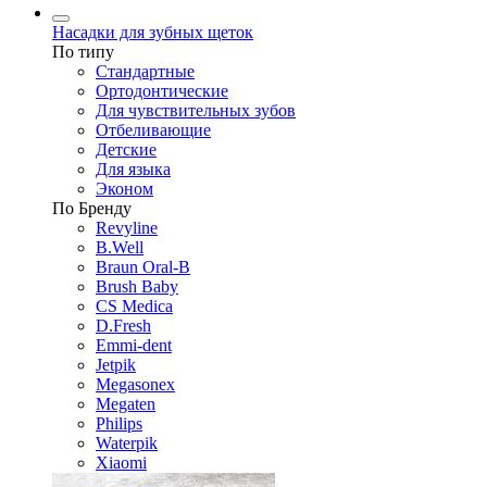
Насадки для зубных щеток
По типу
Стандартные
Ортодонтические
Для чувствительных зубов
Отбеливающие
Детские
Для языка
Эконом
По Бренду
Revyline
B.Well
Braun Oral-B
Brush Baby
CS Medica
D.Fresh
Emmi-dent
Jetpik
Megasonex
Megaten
Philips
Waterpik
Xiaomi