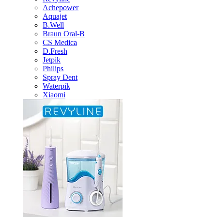
Achepower
Aquajet
B.Well
Braun Oral-B
CS Medica
D.Fresh
Jetpik
Philips
Spray Dent
Waterpik
Xiaomi