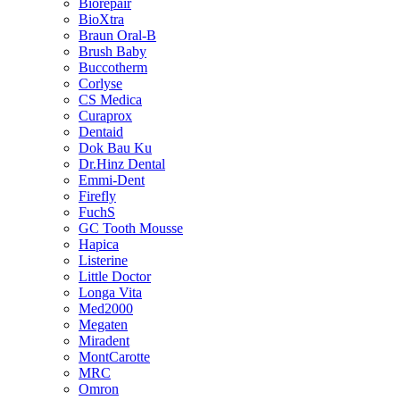
Biorepair
BioXtra
Braun Oral-B
Brush Baby
Buccotherm
Corlyse
CS Medica
Curaprox
Dentaid
Dok Bau Ku
Dr.Hinz Dental
Emmi-Dent
Firefly
FuchS
GC Tooth Mousse
Hapica
Listerine
Little Doctor
Longa Vita
Med2000
Megaten
Miradent
MontCarotte
MRC
Omron