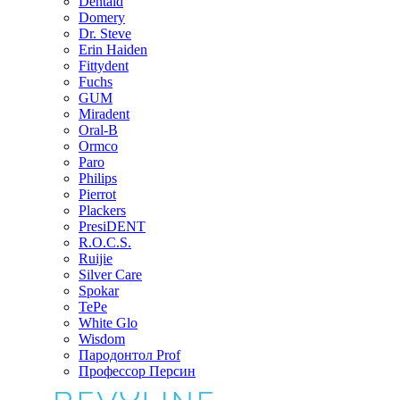
Dentaid
Domery
Dr. Steve
Erin Haiden
Fittydent
Fuchs
GUM
Miradent
Oral-B
Ormco
Paro
Philips
Pierrot
Plackers
PresiDENT
R.O.C.S.
Ruijie
Silver Care
Spokar
TePe
White Glo
Wisdom
Пародонтол Prof
Профессор Персин