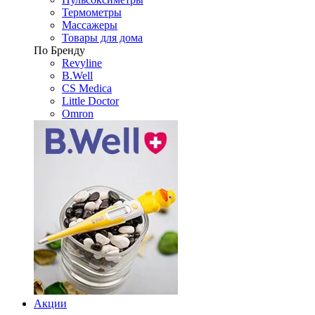
Термометры
Массажеры
Товары для дома
По Бренду
Revyline
B.Well
CS Medica
Little Doctor
Omron
Акции