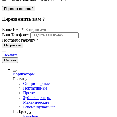
Перезвонить вам?
Перезвонить вам ?
Ваше Имя:
*
Ваш Телефон:
*
Поставьте галочку:
*
Отправить
Аккаунт
Москва
Ирригаторы
По типу
Стационарные
Портативные
Проточные
Зубные центры
Механические
Рекомендованные
По Бренду
Revyline