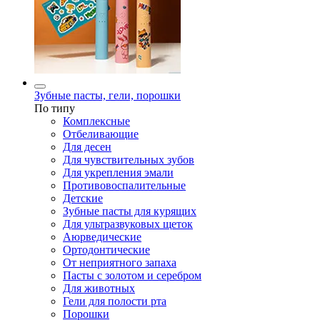
Зубные пасты, гели, порошки
По типу
Комплексные
Отбеливающие
Для десен
Для чувствительных зубов
Для укрепления эмали
Противовоспалительные
Детские
Зубные пасты для курящих
Для ультразвуковых щеток
Аюрведические
Ортодонтические
От неприятного запаха
Пасты с золотом и серебром
Для животных
Гели для полости рта
Порошки