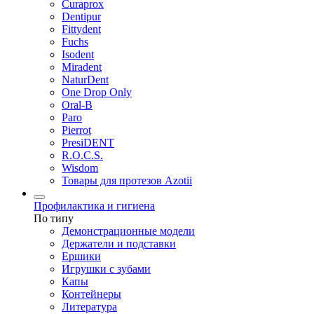
Curaprox
Dentipur
Fittydent
Fuchs
Isodent
Miradent
NaturDent
One Drop Only
Oral-B
Paro
Pierrot
PresiDENT
R.O.C.S.
Wisdom
Товары для протезов Azotii
Профилактика и гигиена
По типу
Демонстрационные модели
Держатели и подставки
Ершики
Игрушки с зубами
Капы
Контейнеры
Литература