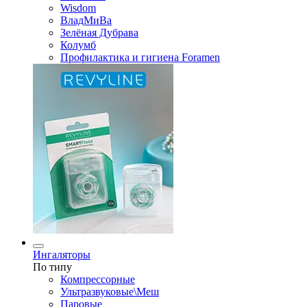
Wisdom
ВладМиВа
Зелёная Дубрава
Колумб
Профилактика и гигиена Foramen
Ингаляторы
По типу
Компрессорные
Ультразвуковые\Меш
Паровые