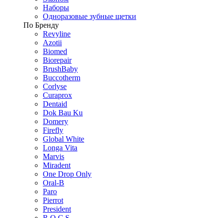
Наборы
Одноразовые зубные щетки
По Бренду
Revyline
Azotii
Biomed
Biorepair
BrushBaby
Buccotherm
Corlyse
Curaprox
Dentaid
Dok Bau Ku
Domery
Firefly
Global White
Longa Vita
Marvis
Miradent
One Drop Only
Oral-B
Paro
Pierrot
President
R.O.C.S.