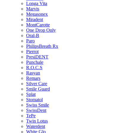
Longa Vita
Marvis
Megasonex
Miradent
MontCarotte
One Drop Only
Oral-B
Paro
PhilipsBreath Rx
Pierrot
PresiDENT
Punchale
R.O.C.S
Rasyan
Remars
Silver Care
Smile Guard
Splat
Stomatol
Swiss Smile
SwissDent
TePe
Twin Lotus
Waterdent
White Glo