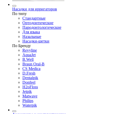
Насадки для ирригаторов
По типу
Стандартные
Ортодонтические
Пародонтологические
Для языка
Назальные
Насадки-щетки
По Бренду
Revyline
AquaJet
B.Well
Braun Oral-B
CS Medica
D.Fresh
Dentalpik
Donfeel
H2oFloss
Jetpik
Matwave
Philips
Waterpik