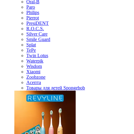
Oral-B
Paro
Philips
Pierrot
PresiDENT
R.O.C.S.
Silver Care
Smile Guard
Splat
TePe
Twin Lotus
Waterpik
Wisdom
Xiaomi
Zoobzone
Асепта
Товары для детей Spongebob