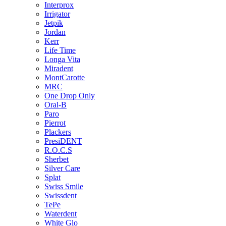
Interprox
Irrigator
Jetpik
Jordan
Kerr
Life Time
Longa Vita
Miradent
MontCarotte
MRC
One Drop Only
Oral-B
Paro
Pierrot
Plackers
PresiDENT
R.O.C.S
Sherbet
Silver Care
Splat
Swiss Smile
Swissdent
TePe
Waterdent
White Glo