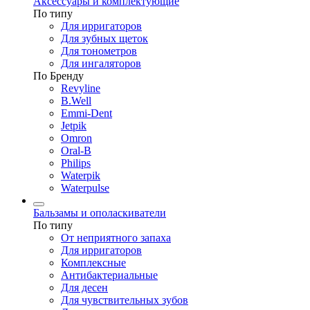
Аксессуары и комплектующие
По типу
Для ирригаторов
Для зубных щеток
Для тонометров
Для ингаляторов
По Бренду
Revyline
B.Well
Emmi-Dent
Jetpik
Omron
Oral-B
Philips
Waterpik
Waterpulse
Бальзамы и ополаскиватели
По типу
От неприятного запаха
Для ирригаторов
Комплексные
Антибактериальные
Для десен
Для чувствительных зубов