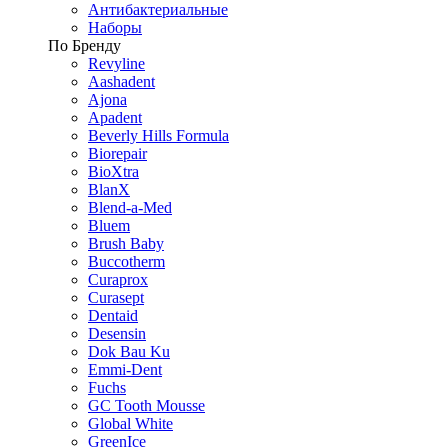
Антибактериальные
Наборы
По Бренду
Revyline
Aashadent
Ajona
Apadent
Beverly Hills Formula
Biorepair
BioXtra
BlanX
Blend-a-Med
Bluem
Brush Baby
Buccotherm
Curaprox
Curasept
Dentaid
Desensin
Dok Bau Ku
Emmi-Dent
Fuchs
GC Tooth Mousse
Global White
GreenIce