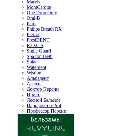
Marvis
MontCarotte
One Drop Only
Oral-B
Paro
Philips Breath RX
Pierrot
PresiDENT
R.O.C.S
Smile Guard
Spa for Teeth
Splat
Waterdent
Wisdom
Альбадент
Асепта
Доктор Персин
Ирикс
Лесной Бальзам
Пародонтол Prof
Профессор Персин