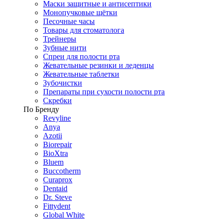
Маски защитные и антисептики
Монопучковые щётки
Песочные часы
Товары для стоматолога
Трейнеры
Зубные нити
Спреи для полости рта
Жевательные резинки и леденцы
Жевательные таблетки
Зубочистки
Препараты при сухости полости рта
Скребки
По Бренду
Revyline
Anya
Azotii
Biorepair
BioXtra
Bluem
Buccotherm
Curaprox
Dentaid
Dr. Steve
Fittydent
Global White