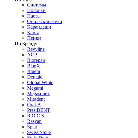
Системы
Полоски
Пасты
Ополаскиватели
Карандаши
Капы
Пенки
По Бренду
Revyline
ACP
Biorepair
BlanX
Bluem
Dentaid
Global White
Megami
Megasonex
Miradent
Oral-B
PresiDENT
R.O.C.S.
Rasyan
Splat
Swiss Smile
SwissDent