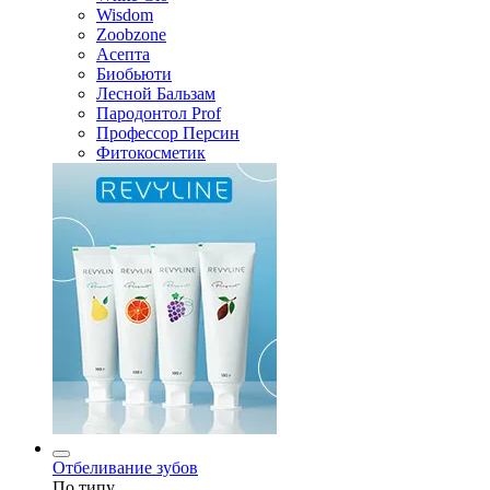
Wisdom
Zoobzone
Асепта
Биобьюти
Лесной Бальзам
Пародонтол Prof
Профессор Персин
Фитокосметик
Отбеливание зубов
По типу