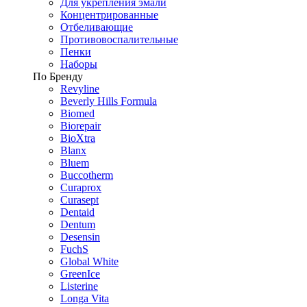
Для укрепления эмали
Концентрированные
Отбеливающие
Противовоспалительные
Пенки
Наборы
По Бренду
Revyline
Beverly Hills Formula
Biomed
Biorepair
BioXtra
Blanx
Bluem
Buccotherm
Curaprox
Curasept
Dentaid
Dentum
Desensin
FuchS
Global White
GreenIce
Listerine
Longa Vita