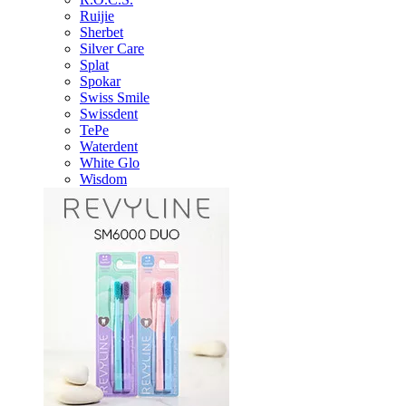
Ruijie
Sherbet
Silver Care
Splat
Spokar
Swiss Smile
Swissdent
TePe
Waterdent
White Glo
Wisdom