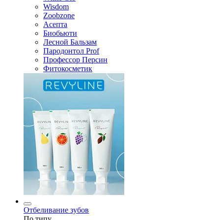
Wisdom
Zoobzone
Асепта
Биобьюти
Лесной Бальзам
Пародонтол Prof
Профессор Персин
Фитокосметик
Отбеливание зубов
По типу