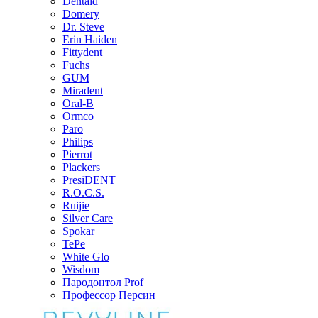
Dentaid
Domery
Dr. Steve
Erin Haiden
Fittydent
Fuchs
GUM
Miradent
Oral-B
Ormco
Paro
Philips
Pierrot
Plackers
PresiDENT
R.O.C.S.
Ruijie
Silver Care
Spokar
TePe
White Glo
Wisdom
Пародонтол Prof
Профессор Персин