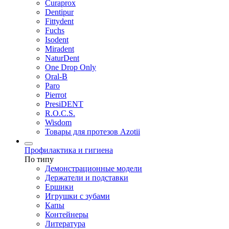
Curaprox
Dentipur
Fittydent
Fuchs
Isodent
Miradent
NaturDent
One Drop Only
Oral-B
Paro
Pierrot
PresiDENT
R.O.C.S.
Wisdom
Товары для протезов Azotii
Профилактика и гигиена
По типу
Демонстрационные модели
Держатели и подставки
Ершики
Игрушки с зубами
Капы
Контейнеры
Литература