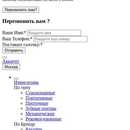
Перезвонить вам?
Перезвонить вам ?
Ваше Имя:
*
Ваш Телефон:
*
Поставьте галочку:
*
Отправить
Аккаунт
Москва
Ирригаторы
По типу
Стационарные
Портативные
Проточные
Зубные центры
Механические
Рекомендованные
По Бренду
Revyline