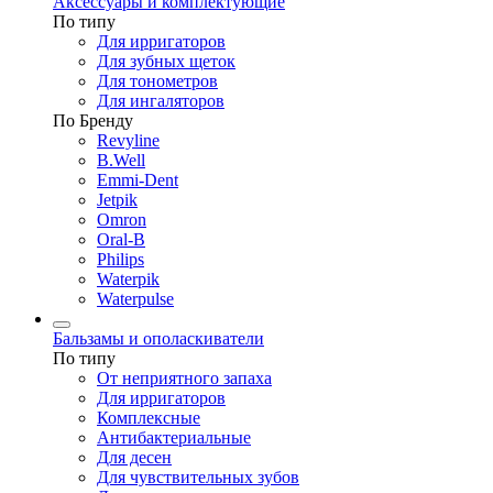
Аксессуары и комплектующие
По типу
Для ирригаторов
Для зубных щеток
Для тонометров
Для ингаляторов
По Бренду
Revyline
B.Well
Emmi-Dent
Jetpik
Omron
Oral-B
Philips
Waterpik
Waterpulse
Бальзамы и ополаскиватели
По типу
От неприятного запаха
Для ирригаторов
Комплексные
Антибактериальные
Для десен
Для чувствительных зубов