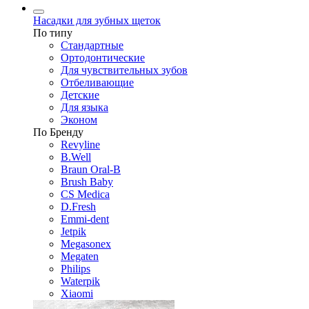
Насадки для зубных щеток
По типу
Стандартные
Ортодонтические
Для чувствительных зубов
Отбеливающие
Детские
Для языка
Эконом
По Бренду
Revyline
B.Well
Braun Oral-B
Brush Baby
CS Medica
D.Fresh
Emmi-dent
Jetpik
Megasonex
Megaten
Philips
Waterpik
Xiaomi