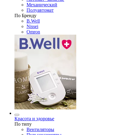
Механический
Полуавтомат
По Бренду
B.Well
Nissei
Omron
Красота и здоровье
По типу
Вентиляторы
Пульсоксиметры