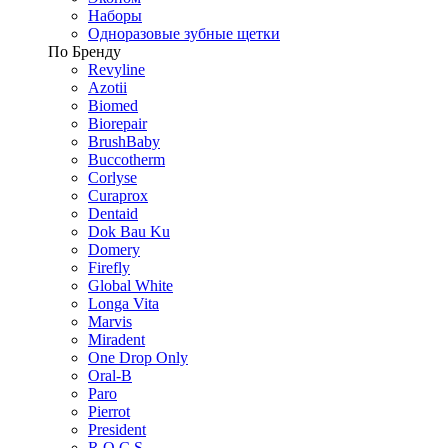
Наборы
Одноразовые зубные щетки
По Бренду
Revyline
Azotii
Biomed
Biorepair
BrushBaby
Buccotherm
Corlyse
Curaprox
Dentaid
Dok Bau Ku
Domery
Firefly
Global White
Longa Vita
Marvis
Miradent
One Drop Only
Oral-B
Paro
Pierrot
President
R.O.C.S.