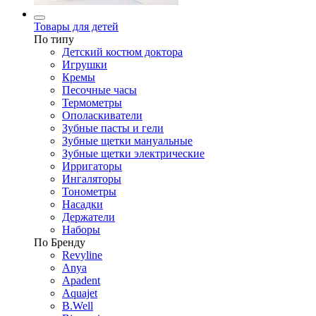
Товары для детей
По типу
Детский костюм доктора
Игрушки
Кремы
Песочные часы
Термометры
Ополаскиватели
Зубные пасты и гели
Зубные щетки мануальные
Зубные щетки электрические
Ирригаторы
Ингаляторы
Тонометры
Насадки
Держатели
Наборы
По Бренду
Revyline
Anya
Apadent
Aquajet
B.Well