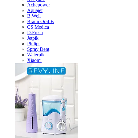
Achepower
Aquajet
B.Well
Braun Oral-B
CS Medica
D.Fresh
Jetpik
Philips
Spray Dent
Waterpik
Xiaomi