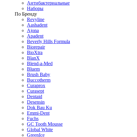
Антибактериальные
Наборы
По Бренду
Revyline
Aashadent
Ajona
Apadent
Beverly Hills Formula
Biorepair
BioXtra
BlanX
Blend-a-Med
Bluem
Brush Baby
Buccotherm
Curaprox
Curasept
Dentaid
Desensin
Dok Bau Ku
Emmi-Dent
Fuchs
GC Tooth Mousse
Global White
GreenIce