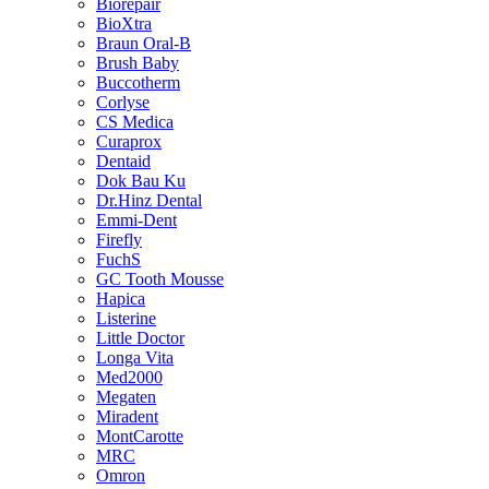
Biorepair
BioXtra
Braun Oral-B
Brush Baby
Buccotherm
Corlyse
CS Medica
Curaprox
Dentaid
Dok Bau Ku
Dr.Hinz Dental
Emmi-Dent
Firefly
FuchS
GC Tooth Mousse
Hapica
Listerine
Little Doctor
Longa Vita
Med2000
Megaten
Miradent
MontCarotte
MRC
Omron