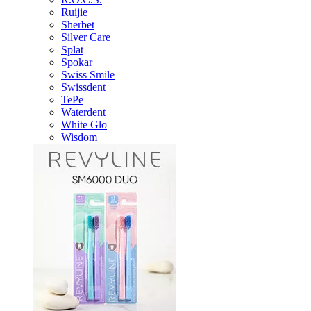
Ruijie
Sherbet
Silver Care
Splat
Spokar
Swiss Smile
Swissdent
TePe
Waterdent
White Glo
Wisdom