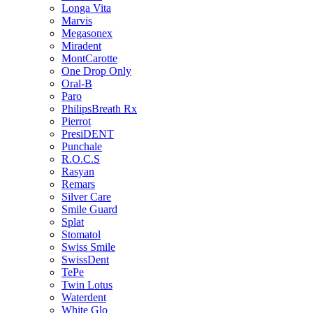
Longa Vita
Marvis
Megasonex
Miradent
MontCarotte
One Drop Only
Oral-B
Paro
PhilipsBreath Rx
Pierrot
PresiDENT
Punchale
R.O.C.S
Rasyan
Remars
Silver Care
Smile Guard
Splat
Stomatol
Swiss Smile
SwissDent
TePe
Twin Lotus
Waterdent
White Glo