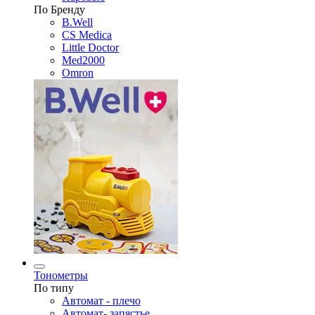
По Бренду
B.Well
CS Medica
Little Doctor
Med2000
Omron
Тонометры
По типу
Автомат - плечо
Автомат- запястье