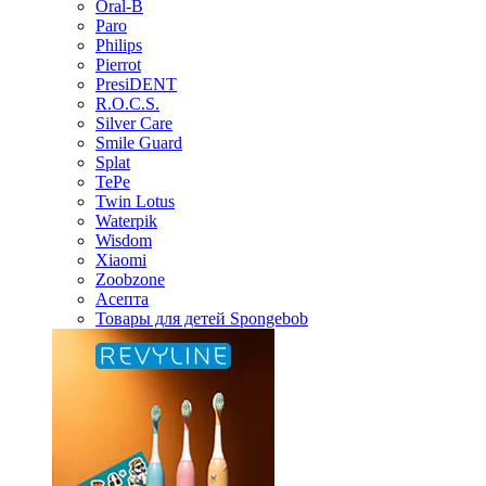
Oral-B
Paro
Philips
Pierrot
PresiDENT
R.O.C.S.
Silver Care
Smile Guard
Splat
TePe
Twin Lotus
Waterpik
Wisdom
Xiaomi
Zoobzone
Асепта
Товары для детей Spongebob