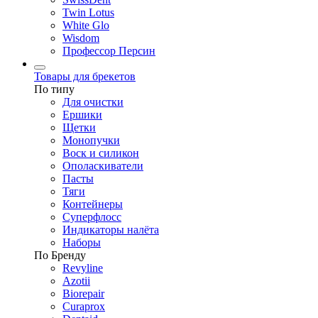
Twin Lotus
White Glo
Wisdom
Профессор Персин
Товары для брекетов
По типу
Для очистки
Ершики
Щетки
Монопучки
Воск и силикон
Ополаскиватели
Пасты
Тяги
Контейнеры
Суперфлосс
Индикаторы налёта
Наборы
По Бренду
Revyline
Azotii
Biorepair
Curaprox