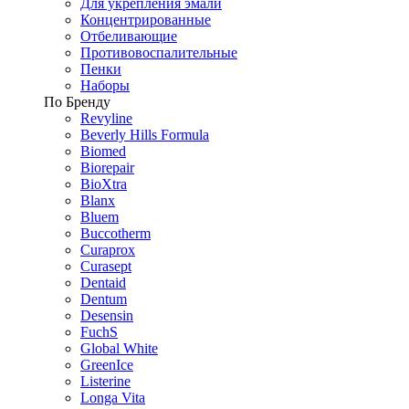
Для укрепления эмали
Концентрированные
Отбеливающие
Противовоспалительные
Пенки
Наборы
По Бренду
Revyline
Beverly Hills Formula
Biomed
Biorepair
BioXtra
Blanx
Bluem
Buccotherm
Curaprox
Curasept
Dentaid
Dentum
Desensin
FuchS
Global White
GreenIce
Listerine
Longa Vita