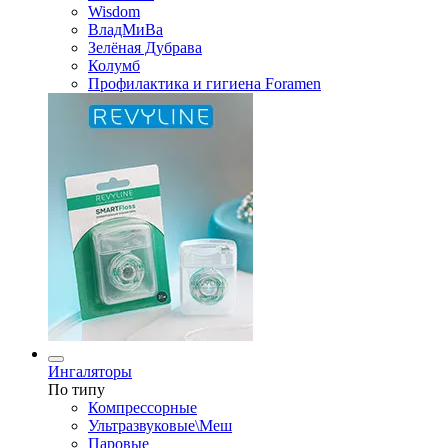
Wisdom
ВладМиВа
Зелёная Дубрава
Колумб
Профилактика и гигиена Foramen
Ингаляторы
По типу
Компрессорные
Ультразвуковые\Меш
Паровые