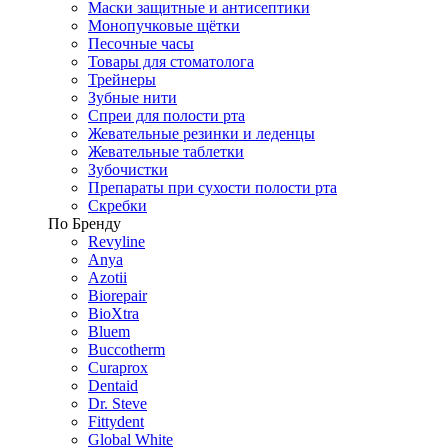
Маски защитные и антисептики
Монопучковые щётки
Песочные часы
Товары для стоматолога
Трейнеры
Зубные нити
Спреи для полости рта
Жевательные резинки и леденцы
Жевательные таблетки
Зубочистки
Препараты при сухости полости рта
Скребки
По Бренду
Revyline
Anya
Azotii
Biorepair
BioXtra
Bluem
Buccotherm
Curaprox
Dentaid
Dr. Steve
Fittydent
Global White