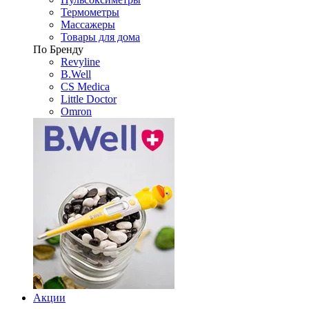
Термометры
Массажеры
Товары для дома
По Бренду
Revyline
B.Well
CS Medica
Little Doctor
Omron
Акции