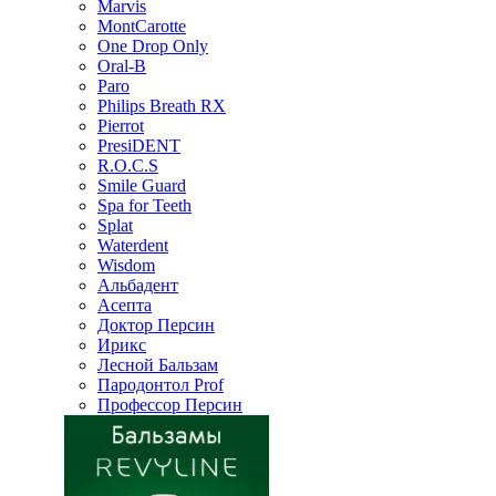
Marvis
MontCarotte
One Drop Only
Oral-B
Paro
Philips Breath RX
Pierrot
PresiDENT
R.O.C.S
Smile Guard
Spa for Teeth
Splat
Waterdent
Wisdom
Альбадент
Асепта
Доктор Персин
Ирикс
Лесной Бальзам
Пародонтол Prof
Профессор Персин