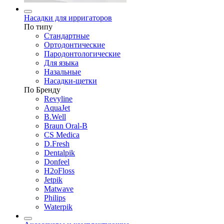
Насадки для ирригаторов
По типу
Стандартные
Ортодонтические
Пародонтологические
Для языка
Назальные
Насадки-щетки
По Бренду
Revyline
AquaJet
B.Well
Braun Oral-B
CS Medica
D.Fresh
Dentalpik
Donfeel
H2oFloss
Jetpik
Matwave
Philips
Waterpik