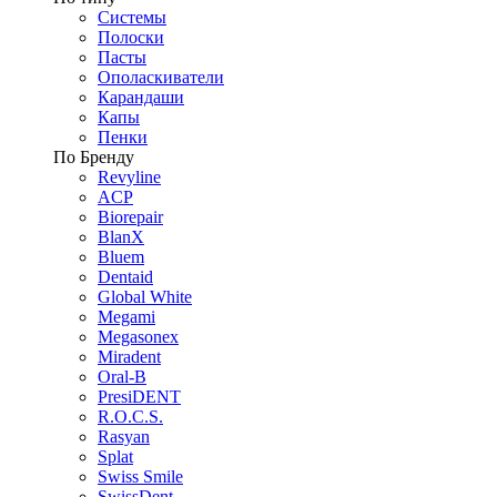
Системы
Полоски
Пасты
Ополаскиватели
Карандаши
Капы
Пенки
По Бренду
Revyline
ACP
Biorepair
BlanX
Bluem
Dentaid
Global White
Megami
Megasonex
Miradent
Oral-B
PresiDENT
R.O.C.S.
Rasyan
Splat
Swiss Smile
SwissDent