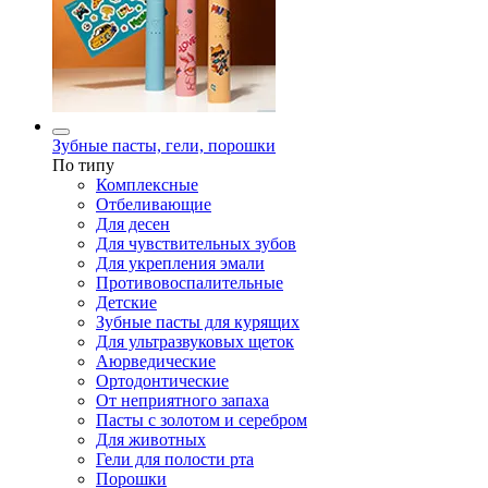
Зубные пасты, гели, порошки
По типу
Комплексные
Отбеливающие
Для десен
Для чувствительных зубов
Для укрепления эмали
Противовоспалительные
Детские
Зубные пасты для курящих
Для ультразвуковых щеток
Аюрведические
Ортодонтические
От неприятного запаха
Пасты с золотом и серебром
Для животных
Гели для полости рта
Порошки