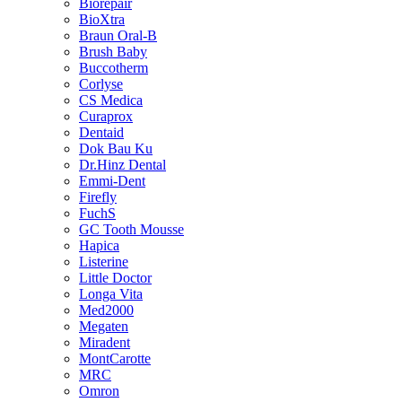
Biorepair
BioXtra
Braun Oral-B
Brush Baby
Buccotherm
Corlyse
CS Medica
Curaprox
Dentaid
Dok Bau Ku
Dr.Hinz Dental
Emmi-Dent
Firefly
FuchS
GC Tooth Mousse
Hapica
Listerine
Little Doctor
Longa Vita
Med2000
Megaten
Miradent
MontCarotte
MRC
Omron