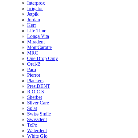
Interprox
Irrigator
Jetpik
Jordan
Kerr
Life Time
Longa Vita
Miradent
MontCarotte
MRC
One Drop Only
Oral-B
Paro
Pierrot
Plackers
PresiDENT
R.O.C.S
Sherbet
Silver Care
Splat
Swiss Smile
Swissdent
TePe
Waterdent
White Glo