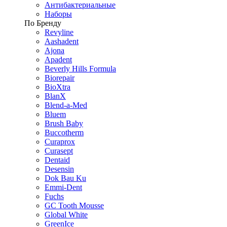
Антибактериальные
Наборы
По Бренду
Revyline
Aashadent
Ajona
Apadent
Beverly Hills Formula
Biorepair
BioXtra
BlanX
Blend-a-Med
Bluem
Brush Baby
Buccotherm
Curaprox
Curasept
Dentaid
Desensin
Dok Bau Ku
Emmi-Dent
Fuchs
GC Tooth Mousse
Global White
GreenIce