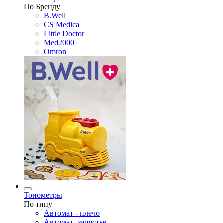
По Бренду
B.Well
CS Medica
Little Doctor
Med2000
Omron
Тонометры
По типу
Автомат - плечо
Автомат- запястье