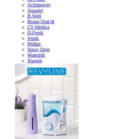
Achepower
Aquajet
B.Well
Braun Oral-B
CS Medica
D.Fresh
Jetpik
Philips
Spray Dent
Waterpik
Xiaomi