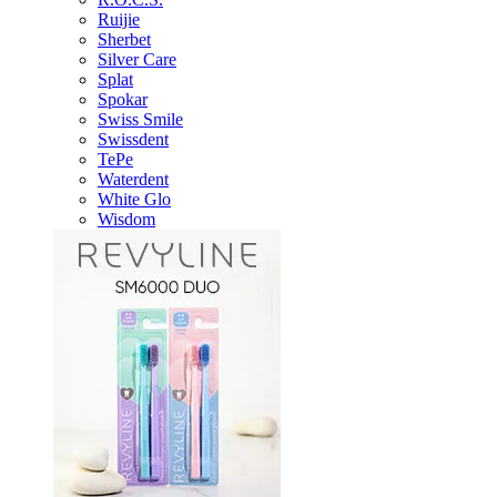
Ruijie
Sherbet
Silver Care
Splat
Spokar
Swiss Smile
Swissdent
TePe
Waterdent
White Glo
Wisdom