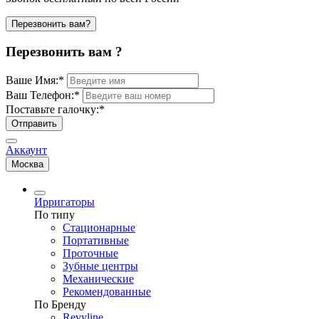
Перезвонить вам?
Перезвонить вам ?
Ваше Имя:
*
Ваш Телефон:
*
Поставьте галочку:
*
Отправить
Аккаунт
Москва
Ирригаторы
По типу
Стационарные
Портативные
Проточные
Зубные центры
Механические
Рекомендованные
По Бренду
Revyline