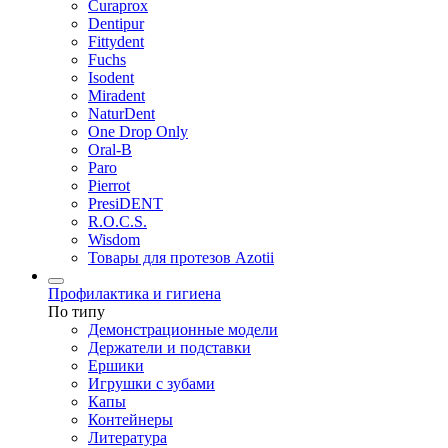
Curaprox
Dentipur
Fittydent
Fuchs
Isodent
Miradent
NaturDent
One Drop Only
Oral-B
Paro
Pierrot
PresiDENT
R.O.C.S.
Wisdom
Товары для протезов Azotii
Профилактика и гигиена
По типу
Демонстрационные модели
Держатели и подставки
Ершики
Игрушки с зубами
Капы
Контейнеры
Литература