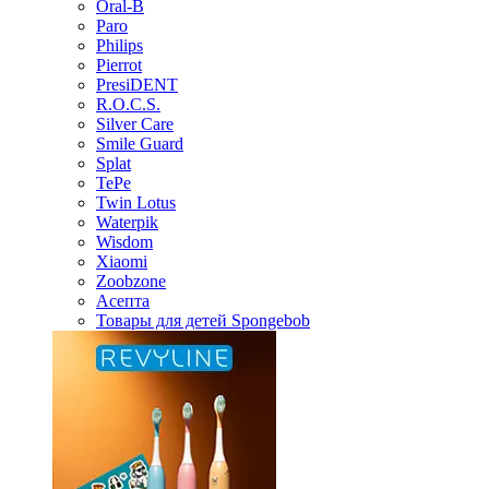
Oral-B
Paro
Philips
Pierrot
PresiDENT
R.O.C.S.
Silver Care
Smile Guard
Splat
TePe
Twin Lotus
Waterpik
Wisdom
Xiaomi
Zoobzone
Асепта
Товары для детей Spongebob