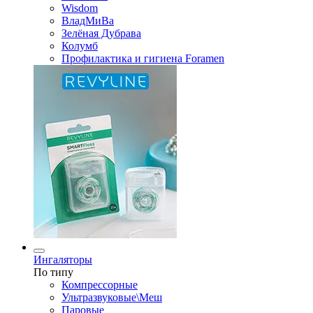
Wisdom
ВладМиВа
Зелёная Дубрава
Колумб
Профилактика и гигиена Foramen
Ингаляторы
По типу
Компрессорные
Ультразвуковые\Меш
Паровые