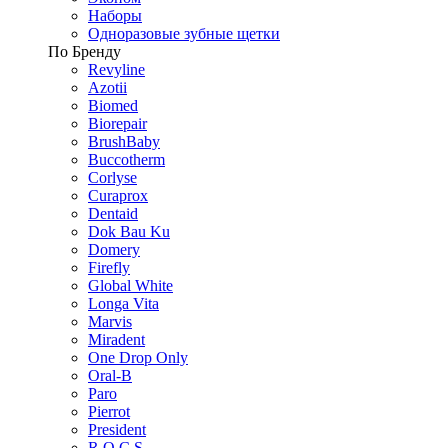
Наборы
Одноразовые зубные щетки
По Бренду
Revyline
Azotii
Biomed
Biorepair
BrushBaby
Buccotherm
Corlyse
Curaprox
Dentaid
Dok Bau Ku
Domery
Firefly
Global White
Longa Vita
Marvis
Miradent
One Drop Only
Oral-B
Paro
Pierrot
President
R.O.C.S.