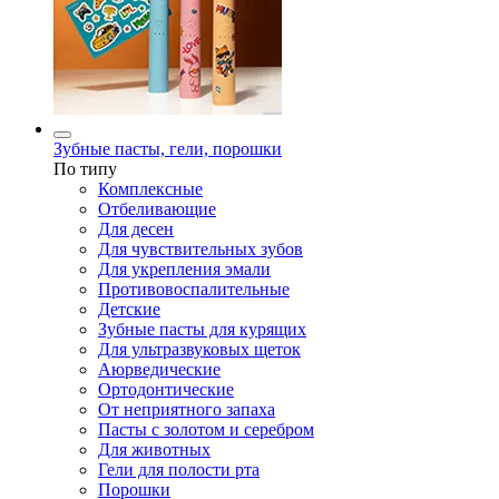
Зубные пасты, гели, порошки
По типу
Комплексные
Отбеливающие
Для десен
Для чувствительных зубов
Для укрепления эмали
Противовоспалительные
Детские
Зубные пасты для курящих
Для ультразвуковых щеток
Аюрведические
Ортодонтические
От неприятного запаха
Пасты с золотом и серебром
Для животных
Гели для полости рта
Порошки