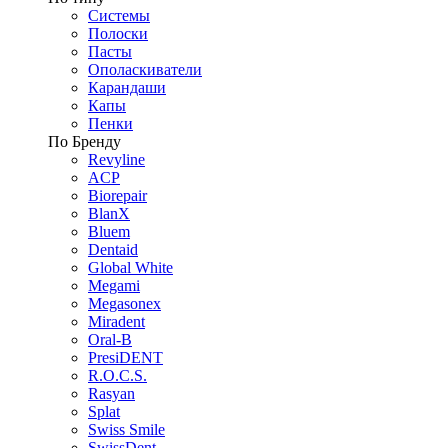
Системы
Полоски
Пасты
Ополаскиватели
Карандаши
Капы
Пенки
По Бренду
Revyline
ACP
Biorepair
BlanX
Bluem
Dentaid
Global White
Megami
Megasonex
Miradent
Oral-B
PresiDENT
R.O.C.S.
Rasyan
Splat
Swiss Smile
SwissDent