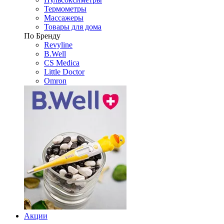
Термометры
Массажеры
Товары для дома
По Бренду
Revyline
B.Well
CS Medica
Little Doctor
Omron
Акции