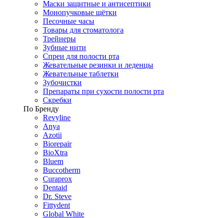
Маски защитные и антисептики
Монопучковые щётки
Песочные часы
Товары для стоматолога
Трейнеры
Зубные нити
Спреи для полости рта
Жевательные резинки и леденцы
Жевательные таблетки
Зубочистки
Препараты при сухости полости рта
Скребки
По Бренду
Revyline
Anya
Azotii
Biorepair
BioXtra
Bluem
Buccotherm
Curaprox
Dentaid
Dr. Steve
Fittydent
Global White