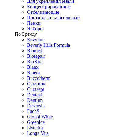
Для укрепления эмали
Концентрированные
Отбеливающие
Противовоспалительные
Пенки
Наборы
По Бренду
Revyline
Beverly Hills Formula
Biomed
Biorepair
BioXtra
Blanx
Bluem
Buccotherm
Curaprox
Curasept
Dentaid
Dentum
Desensin
FuchS
Global White
GreenIce
Listerine
Longa Vita