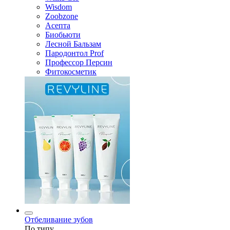
Wisdom
Zoobzone
Асепта
Биобьюти
Лесной Бальзам
Пародонтол Prof
Профессор Персин
Фитокосметик
Отбеливание зубов
По типу