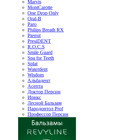
Marvis
MontCarotte
One Drop Only
Oral-B
Paro
Philips Breath RX
Pierrot
PresiDENT
R.O.C.S
Smile Guard
Spa for Teeth
Splat
Waterdent
Wisdom
Альбадент
Асепта
Доктор Персин
Ирикс
Лесной Бальзам
Пародонтол Prof
Профессор Персин