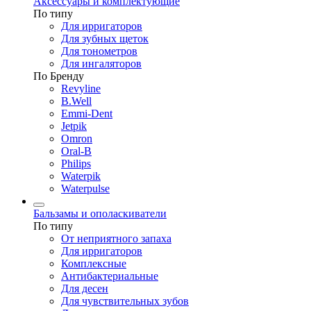
Аксессуары и комплектующие
По типу
Для ирригаторов
Для зубных щеток
Для тонометров
Для ингаляторов
По Бренду
Revyline
B.Well
Emmi-Dent
Jetpik
Omron
Oral-B
Philips
Waterpik
Waterpulse
Бальзамы и ополаскиватели
По типу
От неприятного запаха
Для ирригаторов
Комплексные
Антибактериальные
Для десен
Для чувствительных зубов