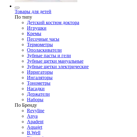
Товары для детей
По типу
Детский костюм доктора
Игрушки
Кремы
Песочные часы
Термометры
Ополаскиватели
Зубные пасты и гели
Зубные щетки мануальные
Зубные щетки электрические
Ирригаторы
Ингаляторы
Тонометры
Насадки
Держатели
Наборы
По Бренду
Revyline
Anya
Apadent
Aquajet
B.Well