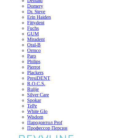
Dentaid
Domery
Dr. Steve
Erin Haiden
Fittydent
Fuchs
GUM
Miradent
Oral-B
Ormco
Paro
Philips
Pierrot
Plackers
PresiDENT
R.O.C.S.
Ruijie
Silver Care
Spokar
TePe
White Glo
Wisdom
Пародонтол Prof
Профессор Персин