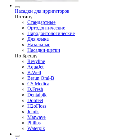
Насадки для ирригаторов
По типу
Стандартные
Ортодонтические
Пародонтологические
Для языка
Назальные
Насадки-щетки
По Бренду
Revyline
AquaJet
B.Well
Braun Oral-B
CS Medica
D.Fresh
Dentalpik
Donfeel
H2oFloss
Jetpik
Matwave
Philips
Waterpik