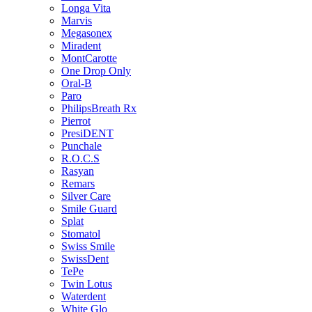
Longa Vita
Marvis
Megasonex
Miradent
MontCarotte
One Drop Only
Oral-B
Paro
PhilipsBreath Rx
Pierrot
PresiDENT
Punchale
R.O.C.S
Rasyan
Remars
Silver Care
Smile Guard
Splat
Stomatol
Swiss Smile
SwissDent
TePe
Twin Lotus
Waterdent
White Glo