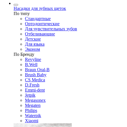
Насадки для зубных щеток
По типу
Стандартные
Ортодонтические
Для чувствительных зубов
Отбеливающие
Детские
Для языка
Эконом
По Бренду
Revyline
B.Well
Braun Oral-B
Brush Baby
CS Medica
D.Fresh
Emmi-dent
Jetpik
Megasonex
Megaten
Philips
Waterpik
Xiaomi