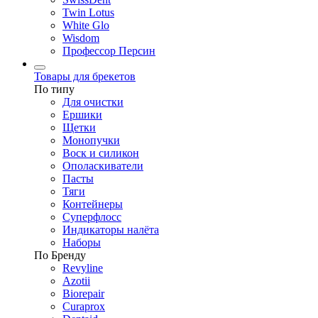
Twin Lotus
White Glo
Wisdom
Профессор Персин
Товары для брекетов
По типу
Для очистки
Ершики
Щетки
Монопучки
Воск и силикон
Ополаскиватели
Пасты
Тяги
Контейнеры
Суперфлосс
Индикаторы налёта
Наборы
По Бренду
Revyline
Azotii
Biorepair
Curaprox