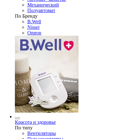
Механический
Полуавтомат
По Бренду
B.Well
Nissei
Omron
Красота и здоровье
По типу
Вентиляторы
Пульсоксиметры