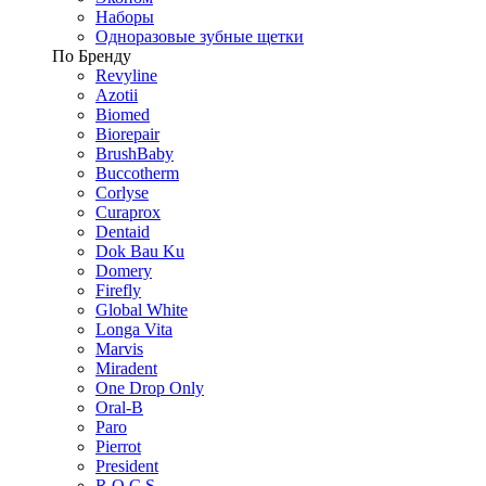
Наборы
Одноразовые зубные щетки
По Бренду
Revyline
Azotii
Biomed
Biorepair
BrushBaby
Buccotherm
Corlyse
Curaprox
Dentaid
Dok Bau Ku
Domery
Firefly
Global White
Longa Vita
Marvis
Miradent
One Drop Only
Oral-B
Paro
Pierrot
President
R.O.C.S.