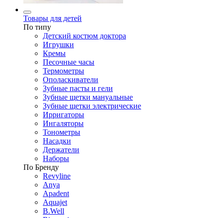
Товары для детей
По типу
Детский костюм доктора
Игрушки
Кремы
Песочные часы
Термометры
Ополаскиватели
Зубные пасты и гели
Зубные щетки мануальные
Зубные щетки электрические
Ирригаторы
Ингаляторы
Тонометры
Насадки
Держатели
Наборы
По Бренду
Revyline
Anya
Apadent
Aquajet
B.Well