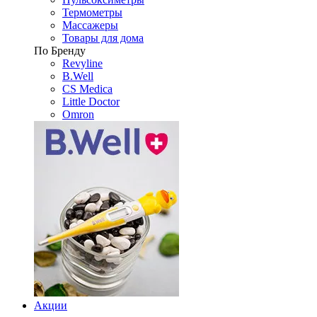
Термометры
Массажеры
Товары для дома
По Бренду
Revyline
B.Well
CS Medica
Little Doctor
Omron
Акции