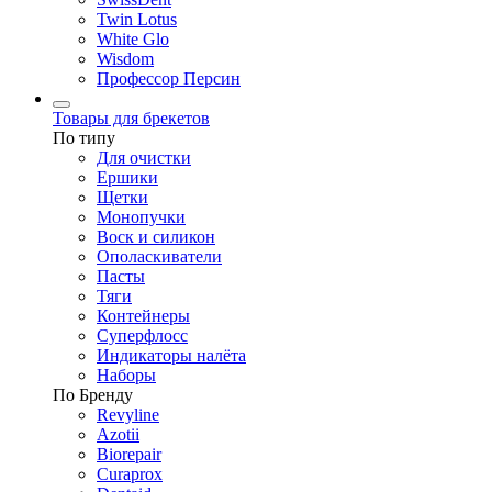
Twin Lotus
White Glo
Wisdom
Профессор Персин
Товары для брекетов
По типу
Для очистки
Ершики
Щетки
Монопучки
Воск и силикон
Ополаскиватели
Пасты
Тяги
Контейнеры
Суперфлосс
Индикаторы налёта
Наборы
По Бренду
Revyline
Azotii
Biorepair
Curaprox