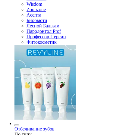
Wisdom
Zoobzone
Асепта
Биобьюти
Лесной Бальзам
Пародонтол Prof
Профессор Персин
Фитокосметик
Отбеливание зубов
По типу