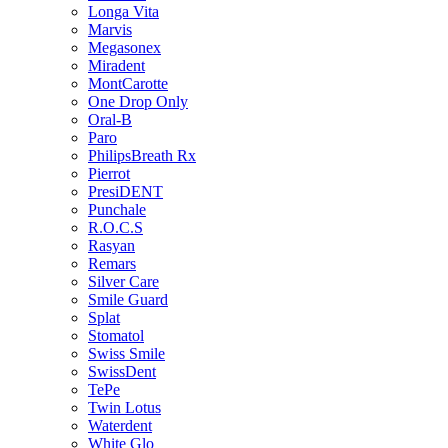
Longa Vita
Marvis
Megasonex
Miradent
MontCarotte
One Drop Only
Oral-B
Paro
PhilipsBreath Rx
Pierrot
PresiDENT
Punchale
R.O.C.S
Rasyan
Remars
Silver Care
Smile Guard
Splat
Stomatol
Swiss Smile
SwissDent
TePe
Twin Lotus
Waterdent
White Glo