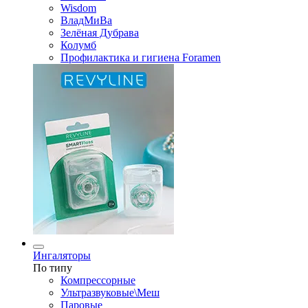
Wisdom
ВладМиВа
Зелёная Дубрава
Колумб
Профилактика и гигиена Foramen
Ингаляторы
По типу
Компрессорные
Ультразвуковые\Меш
Паровые