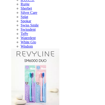
Ruijie
Sherbet
Silver Care
Splat
Spokar
Swiss Smile
Swissdent
TePe
Waterdent
White Glo
Wisdom