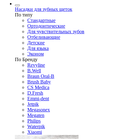
Насадки для зубных щеток
По типу
Стандартные
Ортодонтические
Для чувствительных зубов
Отбеливающие
Детские
Для языка
Эконом
По Бренду
Revyline
B.Well
Braun Oral-B
Brush Baby
CS Medica
D.Fresh
Emmi-dent
Jetpik
Megasonex
Megaten
Philips
Waterpik
Xiaomi