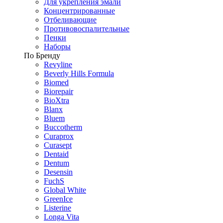
Для укрепления эмали
Концентрированные
Отбеливающие
Противовоспалительные
Пенки
Наборы
По Бренду
Revyline
Beverly Hills Formula
Biomed
Biorepair
BioXtra
Blanx
Bluem
Buccotherm
Curaprox
Curasept
Dentaid
Dentum
Desensin
FuchS
Global White
GreenIce
Listerine
Longa Vita