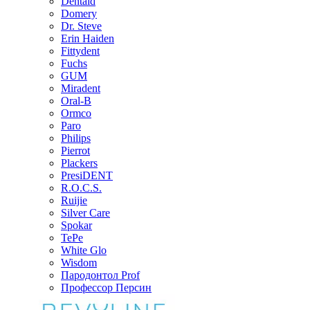
Dentaid
Domery
Dr. Steve
Erin Haiden
Fittydent
Fuchs
GUM
Miradent
Oral-B
Ormco
Paro
Philips
Pierrot
Plackers
PresiDENT
R.O.C.S.
Ruijie
Silver Care
Spokar
TePe
White Glo
Wisdom
Пародонтол Prof
Профессор Персин