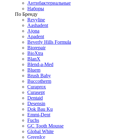
Антибактериальные
Наборы
По Бренду
Revyline
Aashadent
Ajona
Apadent
Beverly Hills Formula
Biorepair
BioXtra
BlanX
Blend-a-Med
Bluem
Brush Baby
Buccotherm
Curaprox
Curasept
Dentaid
Desensin
Dok Bau Ku
Emmi-Dent
Fuchs
GC Tooth Mousse
Global White
GreenIce