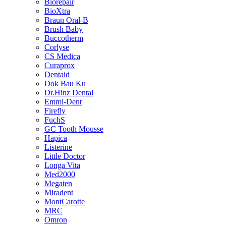
Biorepair
BioXtra
Braun Oral-B
Brush Baby
Buccotherm
Corlyse
CS Medica
Curaprox
Dentaid
Dok Bau Ku
Dr.Hinz Dental
Emmi-Dent
Firefly
FuchS
GC Tooth Mousse
Hapica
Listerine
Little Doctor
Longa Vita
Med2000
Megaten
Miradent
MontCarotte
MRC
Omron