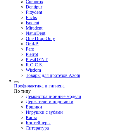
Curaprox
Dentipur
Fittydent
Fuchs
Isodent
Miradent
NaturDent
One Drop Only
Oral-B
Paro
Pierrot
PresiDENT
R.O.C.S.
Wisdom
Товары для протезов Azotii
Профилактика и гигиена
По типу
Демонстрационные модели
Держатели и подставки
Ершики
Игрушки с зубами
Капы
Контейнеры
Литература