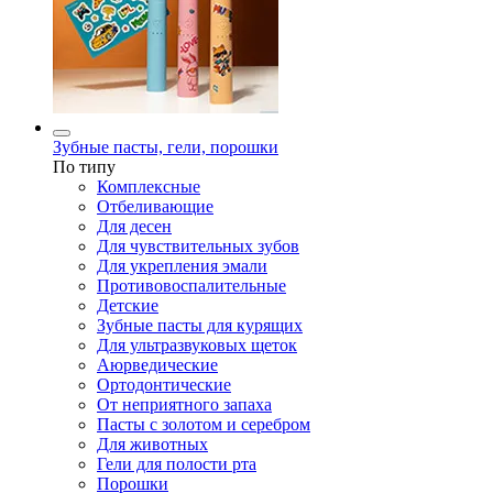
Зубные пасты, гели, порошки
По типу
Комплексные
Отбеливающие
Для десен
Для чувствительных зубов
Для укрепления эмали
Противовоспалительные
Детские
Зубные пасты для курящих
Для ультразвуковых щеток
Аюрведические
Ортодонтические
От неприятного запаха
Пасты с золотом и серебром
Для животных
Гели для полости рта
Порошки