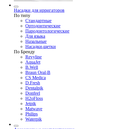
Насадки для ирригаторов
По типу
Стандартные
Ортодонтические
Пародонтологические
Для языка
Назальные
Насадки-щетки
По Бренду
Revyline
AquaJet
B.Well
Braun Oral-B
CS Medica
D.Fresh
Dentalpik
Donfeel
H2oFloss
Jetpik
Matwave
Philips
Waterpik