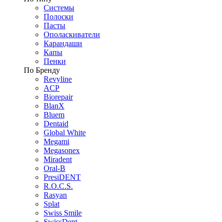
Системы
Полоски
Пасты
Ополаскиватели
Карандаши
Капы
Пенки
По Бренду
Revyline
ACP
Biorepair
BlanX
Bluem
Dentaid
Global White
Megami
Megasonex
Miradent
Oral-B
PresiDENT
R.O.C.S.
Rasyan
Splat
Swiss Smile
SwissDent