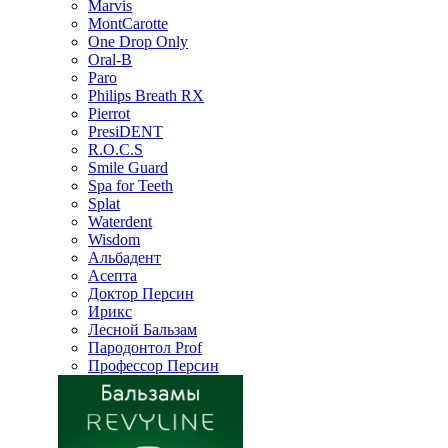
Marvis
MontCarotte
One Drop Only
Oral-B
Paro
Philips Breath RX
Pierrot
PresiDENT
R.O.C.S
Smile Guard
Spa for Teeth
Splat
Waterdent
Wisdom
Альбадент
Асепта
Доктор Персин
Ирикс
Лесной Бальзам
Пародонтол Prof
Профессор Персин