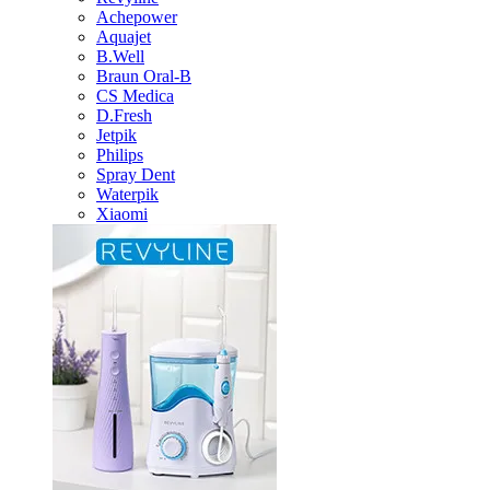
Achepower
Aquajet
B.Well
Braun Oral-B
CS Medica
D.Fresh
Jetpik
Philips
Spray Dent
Waterpik
Xiaomi