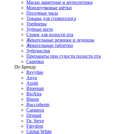
Маски защитные и антисептики
Монопучковые щётки
Песочные часы
Товары для стоматолога
Трейнеры
Зубные нити
Спреи для полости рта
Жевательные резинки и леденцы
Жевательные таблетки
Зубочистки
Препараты при сухости полости рта
Скребки
По Бренду
Revyline
Anya
Azotii
Biorepair
BioXtra
Bluem
Buccotherm
Curaprox
Dentaid
Dr. Steve
Fittydent
Global White