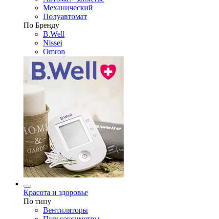
Механический
Полуавтомат
По Бренду
B.Well
Nissei
Omron
Красота и здоровье
По типу
Вентиляторы
Пульсоксиметры