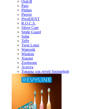
Oral-B
Paro
Philips
Pierrot
PresiDENT
R.O.C.S.
Silver Care
Smile Guard
Splat
TePe
Twin Lotus
Waterpik
Wisdom
Xiaomi
Zoobzone
Асепта
Товары для детей Spongebob