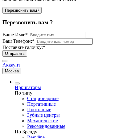
Перезвонить вам?
Перезвонить вам ?
Ваше Имя:
*
Ваш Телефон:
*
Поставьте галочку:
*
Отправить
Аккаунт
Москва
Ирригаторы
По типу
Стационарные
Портативные
Проточные
Зубные центры
Механические
Рекомендованные
По Бренду
Revyline