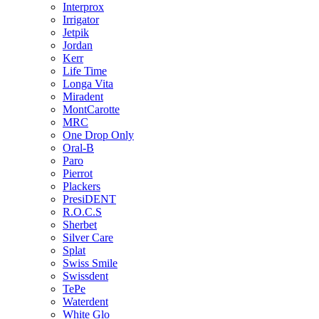
Interprox
Irrigator
Jetpik
Jordan
Kerr
Life Time
Longa Vita
Miradent
MontCarotte
MRC
One Drop Only
Oral-B
Paro
Pierrot
Plackers
PresiDENT
R.O.C.S
Sherbet
Silver Care
Splat
Swiss Smile
Swissdent
TePe
Waterdent
White Glo