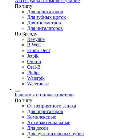
Аксессуары и комплектующие
По типу
Для ирригаторов
Для зубных щеток
Для тонометров
Для ингаляторов
По Бренду
Revyline
B.Well
Emmi-Dent
Jetpik
Omron
Oral-B
Philips
Waterpik
Waterpulse
Бальзамы и ополаскиватели
По типу
От неприятного запаха
Для ирригаторов
Комплексные
Антибактериальные
Для десен
Для чувствительных зубов