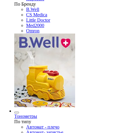
По Бренду
B.Well
CS Medica
Little Doctor
Med2000
Omron
Тонометры
По типу
Автомат - плечо
Автомат- запястье