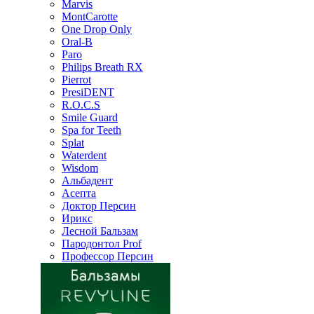
Marvis
MontCarotte
One Drop Only
Oral-B
Paro
Philips Breath RX
Pierrot
PresiDENT
R.O.C.S
Smile Guard
Spa for Teeth
Splat
Waterdent
Wisdom
Альбадент
Асепта
Доктор Персин
Ирикс
Лесной Бальзам
Пародонтол Prof
Профессор Персин