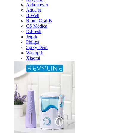
Achepower
Aquajet
B.Well
Braun Oral-B
CS Medica
D.Fresh
Jetpik
Philips
Spray Dent
Waterpik
Xiaomi