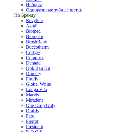
Наборы
Одноразовые зубные щетки
По Бренду
Revyline
Azotii
Biomed
Biorepair
BrushBaby
Buccotherm
Corlyse
Curaprox
Dentaid
Dok Bau Ku
Domery
Firefly
Global White
Longa Vita
Marvis
Miradent
One Drop Only
Oral-B
Paro
Pierrot
President
R.O.C.S.