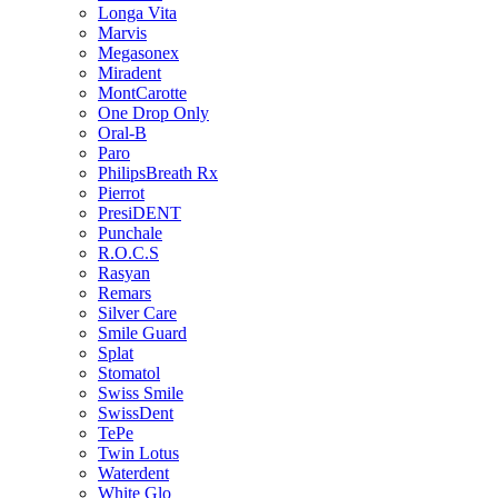
Longa Vita
Marvis
Megasonex
Miradent
MontCarotte
One Drop Only
Oral-B
Paro
PhilipsBreath Rx
Pierrot
PresiDENT
Punchale
R.O.C.S
Rasyan
Remars
Silver Care
Smile Guard
Splat
Stomatol
Swiss Smile
SwissDent
TePe
Twin Lotus
Waterdent
White Glo