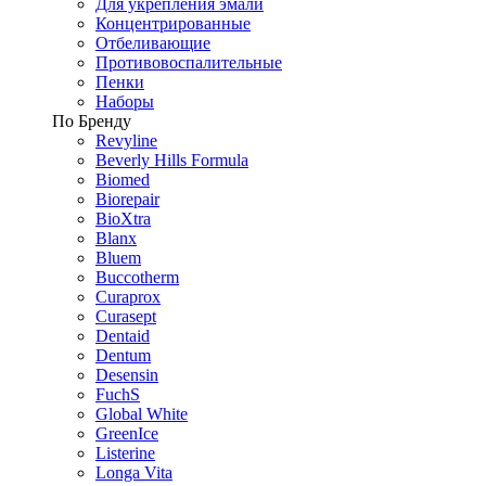
Для укрепления эмали
Концентрированные
Отбеливающие
Противовоспалительные
Пенки
Наборы
По Бренду
Revyline
Beverly Hills Formula
Biomed
Biorepair
BioXtra
Blanx
Bluem
Buccotherm
Curaprox
Curasept
Dentaid
Dentum
Desensin
FuchS
Global White
GreenIce
Listerine
Longa Vita