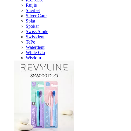
Ruijie
Sherbet
Silver Care
Splat
Spokar
Swiss Smile
Swissdent
TePe
Waterdent
White Glo
Wisdom