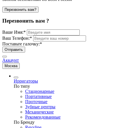
Перезвонить вам?
Перезвонить вам ?
Ваше Имя:
*
Ваш Телефон:
*
Поставьте галочку:
*
Отправить
Аккаунт
Москва
Ирригаторы
По типу
Стационарные
Портативные
Проточные
Зубные центры
Механические
Рекомендованные
По Бренду
Revyline