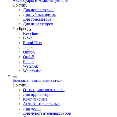
Аксессуары и комплектующие
По типу
Для ирригаторов
Для зубных щеток
Для тонометров
Для ингаляторов
По Бренду
Revyline
B.Well
Emmi-Dent
Jetpik
Omron
Oral-B
Philips
Waterpik
Waterpulse
Бальзамы и ополаскиватели
По типу
От неприятного запаха
Для ирригаторов
Комплексные
Антибактериальные
Для десен
Для чувствительных зубов