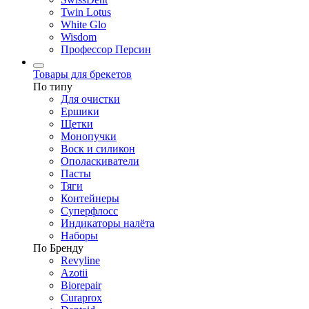
Twin Lotus
White Glo
Wisdom
Профессор Персин
Товары для брекетов
По типу
Для очистки
Ершики
Щетки
Монопучки
Воск и силикон
Ополаскиватели
Пасты
Тяги
Контейнеры
Суперфлосс
Индикаторы налёта
Наборы
По Бренду
Revyline
Azotii
Biorepair
Curaprox