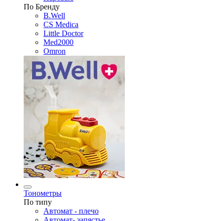
По Бренду
B.Well
CS Medica
Little Doctor
Med2000
Omron
Тонометры
По типу
Автомат - плечо
Автомат- запястье