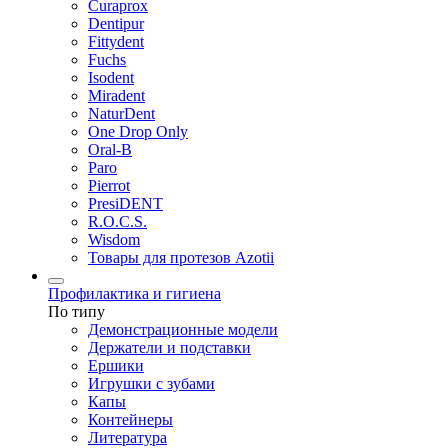
Curaprox
Dentipur
Fittydent
Fuchs
Isodent
Miradent
NaturDent
One Drop Only
Oral-B
Paro
Pierrot
PresiDENT
R.O.C.S.
Wisdom
Товары для протезов Azotii
Профилактика и гигиена
По типу
Демонстрационные модели
Держатели и подставки
Ершики
Игрушки с зубами
Капы
Контейнеры
Литература