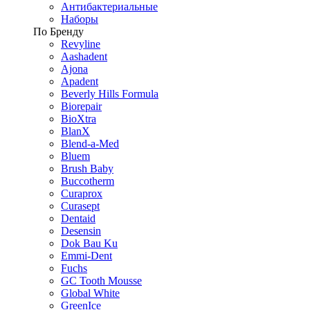
Антибактериальные
Наборы
По Бренду
Revyline
Aashadent
Ajona
Apadent
Beverly Hills Formula
Biorepair
BioXtra
BlanX
Blend-a-Med
Bluem
Brush Baby
Buccotherm
Curaprox
Curasept
Dentaid
Desensin
Dok Bau Ku
Emmi-Dent
Fuchs
GC Tooth Mousse
Global White
GreenIce