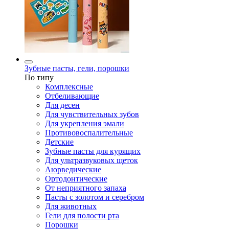
Зубные пасты, гели, порошки
По типу
Комплексные
Отбеливающие
Для десен
Для чувствительных зубов
Для укрепления эмали
Противовоспалительные
Детские
Зубные пасты для курящих
Для ультразвуковых щеток
Аюрведические
Ортодонтические
От неприятного запаха
Пасты с золотом и серебром
Для животных
Гели для полости рта
Порошки