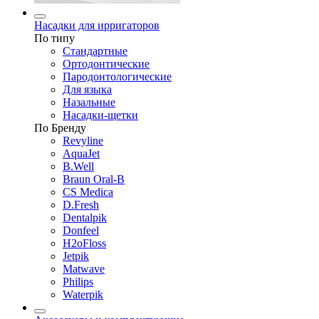
Насадки для ирригаторов
По типу
Стандартные
Ортодонтические
Пародонтологические
Для языка
Назальные
Насадки-щетки
По Бренду
Revyline
AquaJet
B.Well
Braun Oral-B
CS Medica
D.Fresh
Dentalpik
Donfeel
H2oFloss
Jetpik
Matwave
Philips
Waterpik