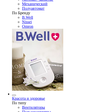
Механический
Полуавтомат
По Бренду
B.Well
Nissei
Omron
Красота и здоровье
По типу
Вентиляторы
Пульсоксиметры