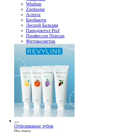
Wisdom
Zoobzone
Асепта
Биобьюти
Лесной Бальзам
Пародонтол Prof
Профессор Персин
Фитокосметик
Отбеливание зубов
По типу