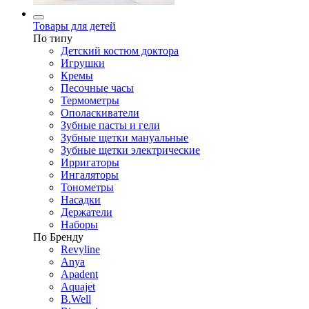
Товары для детей
По типу
Детский костюм доктора
Игрушки
Кремы
Песочные часы
Термометры
Ополаскиватели
Зубные пасты и гели
Зубные щетки мануальные
Зубные щетки электрические
Ирригаторы
Ингаляторы
Тонометры
Насадки
Держатели
Наборы
По Бренду
Revyline
Anya
Apadent
Aquajet
B.Well