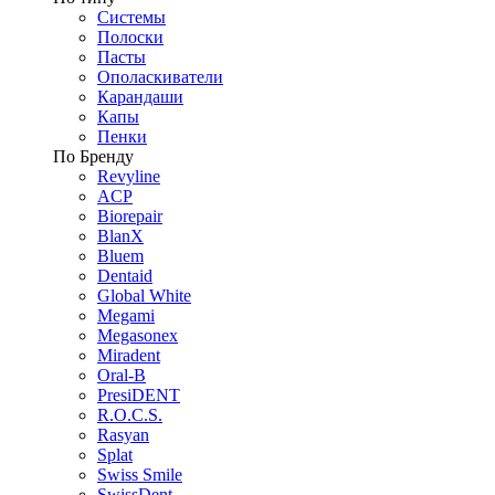
Системы
Полоски
Пасты
Ополаскиватели
Карандаши
Капы
Пенки
По Бренду
Revyline
ACP
Biorepair
BlanX
Bluem
Dentaid
Global White
Megami
Megasonex
Miradent
Oral-B
PresiDENT
R.O.C.S.
Rasyan
Splat
Swiss Smile
SwissDent