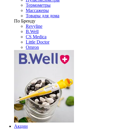
Термометры
Массажеры
Товары для дома
По Бренду
Revyline
B.Well
CS Medica
Little Doctor
Omron
Акции