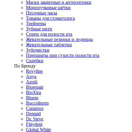
Маски защитные и антисептики
Монопучковые щётки
Песочные часы
Товары для стоматолога
Трейнеры
Зубные нити
Спреи для полости рта
Жевательные резинки и леденцы
Жевательные таблетки
Зубочистки
Препараты при сухости полости рта
Скребки
По Бренду
Revyline
Anya
Azotii
Biorepair
BioXtra
Bluem
Buccotherm
Curaprox
Dentaid
Dr. Steve
Fittydent
Global White