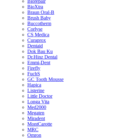
Biorepair
BioXtra
Braun Oral-B
Brush Baby
Buccotherm
Corlyse
CS Medica
Curaprox
Dentaid
Dok Bau Ku
Dr.Hinz Dental
Emmi-Dent
Firefly
FuchS
GC Tooth Mousse
Hapica
Listerine
Little Doctor
Longa Vita
Med2000
Megaten
Miradent
MontCarotte
MRC
Omron