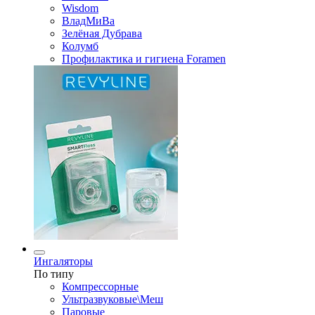
Wisdom
ВладМиВа
Зелёная Дубрава
Колумб
Профилактика и гигиена Foramen
Ингаляторы
По типу
Компрессорные
Ультразвуковые\Меш
Паровые