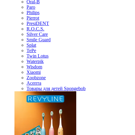
Oral-B
Paro
Philips
Pierrot
PresiDENT
R.O.C.S.
Silver Care
Smile Guard
Splat
TePe
Twin Lotus
Waterpik
Wisdom
Xiaomi
Zoobzone
Асепта
Товары для детей Spongebob