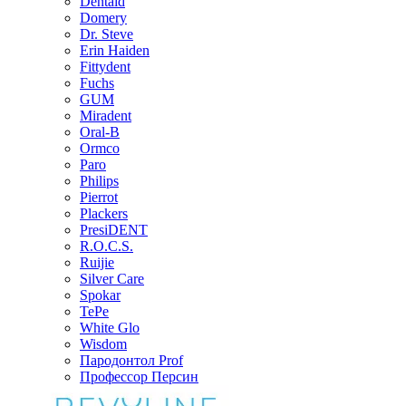
Dentaid
Domery
Dr. Steve
Erin Haiden
Fittydent
Fuchs
GUM
Miradent
Oral-B
Ormco
Paro
Philips
Pierrot
Plackers
PresiDENT
R.O.C.S.
Ruijie
Silver Care
Spokar
TePe
White Glo
Wisdom
Пародонтол Prof
Профессор Персин