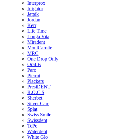
Interprox
Irrigator
Jetpik
Jordan
Kerr
Life Time
Longa Vita
Miradent
MontCarotte
MRC
One Drop Only
Oral-B
Paro
Pierrot
Plackers
PresiDENT
R.O.C.S
Sherbet
Silver Care
Splat
Swiss Smile
Swissdent
TePe
Waterdent
White Glo