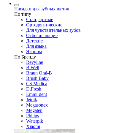
Насадки для зубных щеток
По типу
Стандартные
Ортодонтические
Для чувствительных зубов
Отбеливающие
Детские
Для языка
Эконом
По Бренду
Revyline
B.Well
Braun Oral-B
Brush Baby
CS Medica
D.Fresh
Emmi-dent
Jetpik
Megasonex
Megaten
Philips
Waterpik
Xiaomi