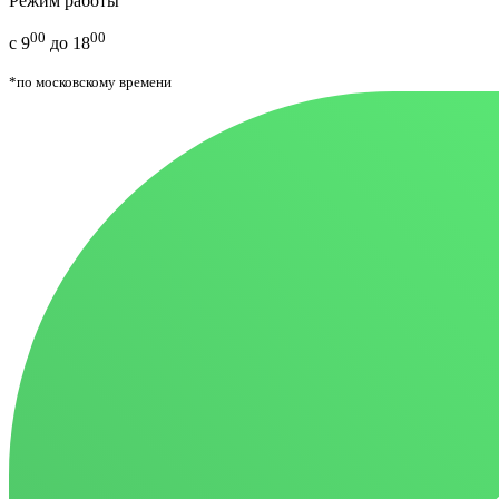
Режим работы
00
00
с 9
до 18
*по московскому времени