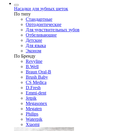
Насадки для зубных щеток
По типу
Стандартные
Ортодонтические
Для чувствительных зубов
Отбеливающие
Детские
Для языка
Эконом
По Бренду
Revyline
B.Well
Braun Oral-B
Brush Baby
CS Medica
D.Fresh
Emmi-dent
Jetpik
Megasonex
Megaten
Philips
Waterpik
Xiaomi