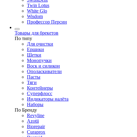
Twin Lotus
White Glo
Wisdom
Профессор Персин
Товары для брекетов
По типу
Для очистки
Ершики
Щетки
Монопучки
Воск и силикон
Ополаскиватели
Пасты
Тяги
Контейнеры
Суперфлосс
Индикаторы налёта
Наборы
По Бренду
Revyline
Azotii
Biorepair
Curaprox