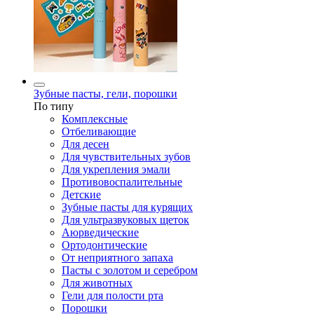
Зубные пасты, гели, порошки
По типу
Комплексные
Отбеливающие
Для десен
Для чувствительных зубов
Для укрепления эмали
Противовоспалительные
Детские
Зубные пасты для курящих
Для ультразвуковых щеток
Аюрведические
Ортодонтические
От неприятного запаха
Пасты с золотом и серебром
Для животных
Гели для полости рта
Порошки