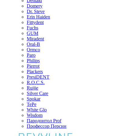
Dentaid
Domery
Dr. Steve
Erin Haiden
Fittydent
Fuchs
GUM
Miradent
Oral-B
Ormco
Paro
Philips
Pierrot
Plackers
PresiDENT
R.O.C.S.
Ruijie
Silver Care
Spokar
TePe
White Glo
Wisdom
Пародонтол Prof
Профессор Персин