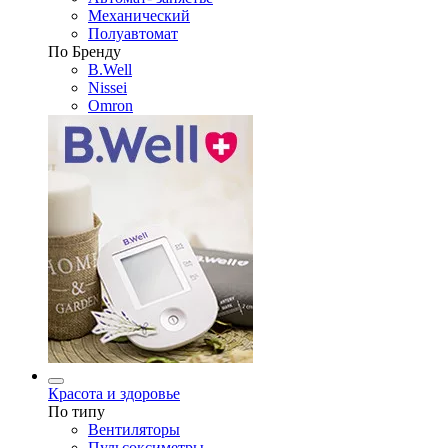
Механический
Полуавтомат
По Бренду
B.Well
Nissei
Omron
Красота и здоровье
По типу
Вентиляторы
Пульсоксиметры