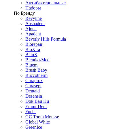
Антибактериальные
Наборы
По Бренду
Revyline
Aashadent
Ajona
Apadent
Beverly Hills Formula
Biorepair
BioXtra
BlanX
Blend-a-Med
Bluem
Brush Baby
Buccotherm
Curaprox
Curasept
Dentaid
Desensin
Dok Bau Ku
Emmi-Dent
Fuchs
GC Tooth Mousse
Global White
GreenIce