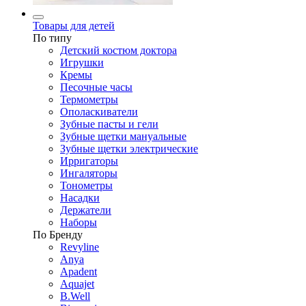
Товары для детей
По типу
Детский костюм доктора
Игрушки
Кремы
Песочные часы
Термометры
Ополаскиватели
Зубные пасты и гели
Зубные щетки мануальные
Зубные щетки электрические
Ирригаторы
Ингаляторы
Тонометры
Насадки
Держатели
Наборы
По Бренду
Revyline
Anya
Apadent
Aquajet
B.Well