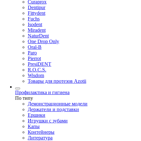
Curaprox
Dentipur
Fittydent
Fuchs
Isodent
Miradent
NaturDent
One Drop Only
Oral-B
Paro
Pierrot
PresiDENT
R.O.C.S.
Wisdom
Товары для протезов Azotii
Профилактика и гигиена
По типу
Демонстрационные модели
Держатели и подставки
Ершики
Игрушки с зубами
Капы
Контейнеры
Литература