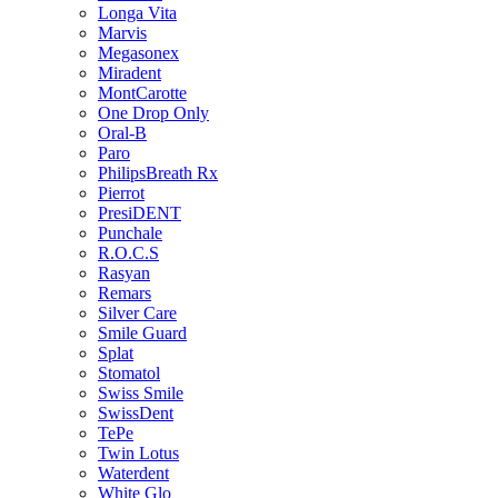
Longa Vita
Marvis
Megasonex
Miradent
MontCarotte
One Drop Only
Oral-B
Paro
PhilipsBreath Rx
Pierrot
PresiDENT
Punchale
R.O.C.S
Rasyan
Remars
Silver Care
Smile Guard
Splat
Stomatol
Swiss Smile
SwissDent
TePe
Twin Lotus
Waterdent
White Glo