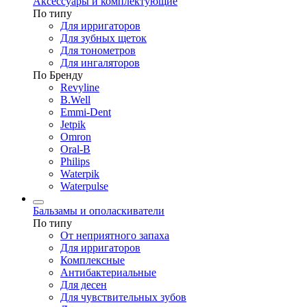
Аксессуары и комплектующие
По типу
Для ирригаторов
Для зубных щеток
Для тонометров
Для ингаляторов
По Бренду
Revyline
B.Well
Emmi-Dent
Jetpik
Omron
Oral-B
Philips
Waterpik
Waterpulse
Бальзамы и ополаскиватели
По типу
От неприятного запаха
Для ирригаторов
Комплексные
Антибактериальные
Для десен
Для чувствительных зубов