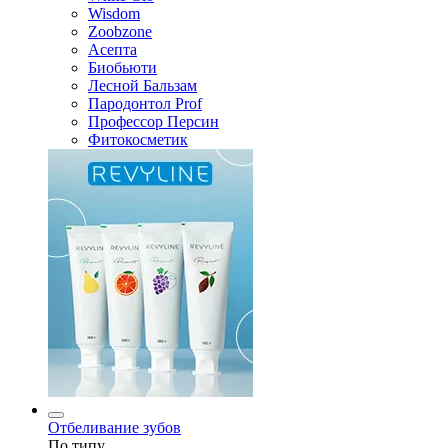
Wisdom
Zoobzone
Асепта
Биобьюти
Лесной Бальзам
Пародонтол Prof
Профессор Персин
Фитокосметик
Отбеливание зубов
По типу