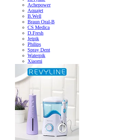
Achepower
Aquajet
B.Well
Braun Oral-B
CS Medica
D.Fresh
Jetpik
Philips
Spray Dent
Waterpik
Xiaomi