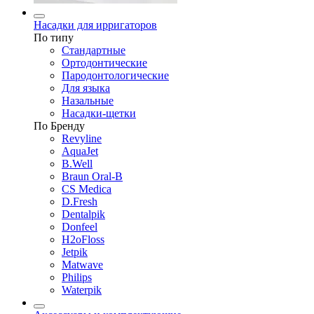
Насадки для ирригаторов
По типу
Стандартные
Ортодонтические
Пародонтологические
Для языка
Назальные
Насадки-щетки
По Бренду
Revyline
AquaJet
B.Well
Braun Oral-B
CS Medica
D.Fresh
Dentalpik
Donfeel
H2oFloss
Jetpik
Matwave
Philips
Waterpik