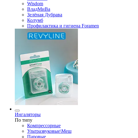
Wisdom
ВладМиВа
Зелёная Дубрава
Колумб
Профилактика и гигиена Foramen
Ингаляторы
По типу
Компрессорные
Ультразвуковые\Меш
Паровые