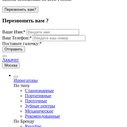
Перезвонить вам?
Перезвонить вам ?
Ваше Имя:
*
Ваш Телефон:
*
Поставьте галочку:
*
Отправить
Аккаунт
Москва
Ирригаторы
По типу
Стационарные
Портативные
Проточные
Зубные центры
Механические
Рекомендованные
По Бренду
Revyline