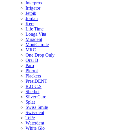
Interprox
Irrigator
Jetpik
Jordan
Kerr
Life Time
Longa Vita
Miradent
MontCarotte
MRC
One Drop Only
Oral-B
Paro
Pierrot
Plackers
PresiDENT
R.O.C.S
Sherbet
Silver Care
Splat
Swiss Smile
Swissdent
TePe
Waterdent
White Glo