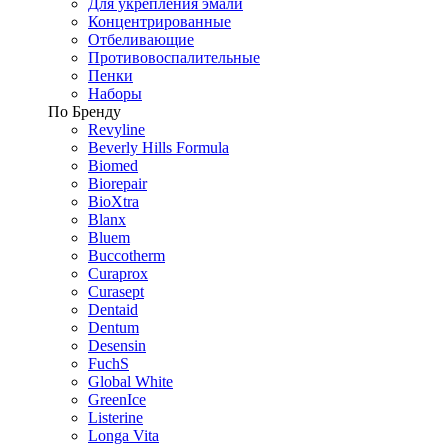
Для укрепления эмали
Концентрированные
Отбеливающие
Противовоспалительные
Пенки
Наборы
По Бренду
Revyline
Beverly Hills Formula
Biomed
Biorepair
BioXtra
Blanx
Bluem
Buccotherm
Curaprox
Curasept
Dentaid
Dentum
Desensin
FuchS
Global White
GreenIce
Listerine
Longa Vita