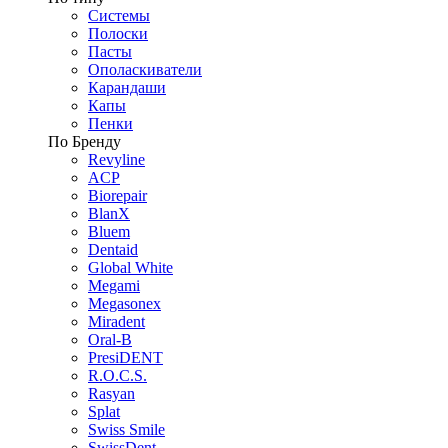
Системы
Полоски
Пасты
Ополаскиватели
Карандаши
Капы
Пенки
По Бренду
Revyline
ACP
Biorepair
BlanX
Bluem
Dentaid
Global White
Megami
Megasonex
Miradent
Oral-B
PresiDENT
R.O.C.S.
Rasyan
Splat
Swiss Smile
SwissDent