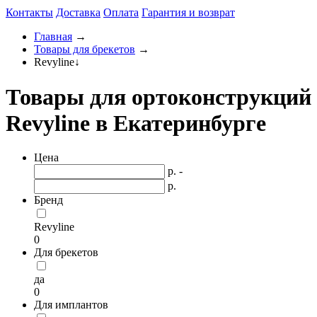
Контакты
Доставка
Оплата
Гарантия и возврат
Главная
→
Товары для брекетов
→
Revyline
↓
Товары для ортоконструкций
Revyline в Екатеринбурге
Цена
р. -
р.
Бренд
Revyline
0
Для брекетов
да
0
Для имплантов