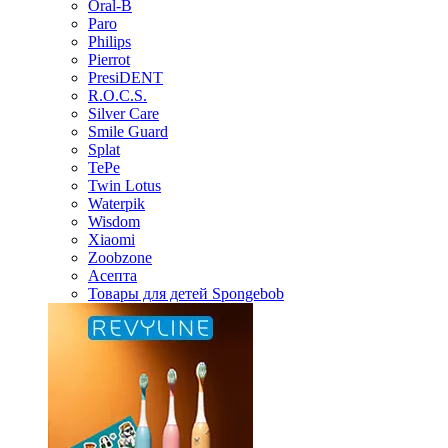
Oral-B
Paro
Philips
Pierrot
PresiDENT
R.O.C.S.
Silver Care
Smile Guard
Splat
TePe
Twin Lotus
Waterpik
Wisdom
Xiaomi
Zoobzone
Асепта
Товары для детей Spongebob