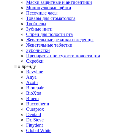
Маски защитные и антисептики
Монопучковые щётки
Песочные часы
Товары для стоматолога
Трейнеры
Зубные нити
Спреи для полости рта
Жевательные резинки и леденцы
Жевательные таблетки
Зубочистки
Препараты при сухости полости рта
Скребки
По Бренду
Revyline
Anya
Azotii
Biorepair
BioXtra
Bluem
Buccotherm
Curaprox
Dentaid
Dr. Steve
Fittydent
Global White