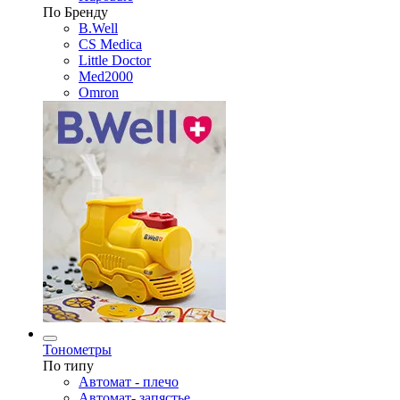
По Бренду
B.Well
CS Medica
Little Doctor
Med2000
Omron
Тонометры
По типу
Автомат - плечо
Автомат- запястье