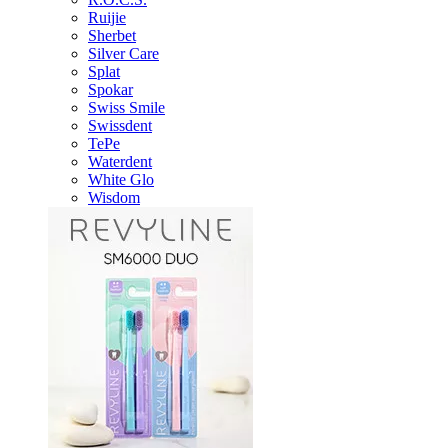
Ruijie
Sherbet
Silver Care
Splat
Spokar
Swiss Smile
Swissdent
TePe
Waterdent
White Glo
Wisdom