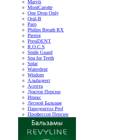
Marvis
MontCarotte
One Drop Only
Oral-B
Paro
Philips Breath RX
Pierrot
PresiDENT
R.O.C.S
Smile Guard
Spa for Teeth
Splat
Waterdent
Wisdom
Альбадент
Асепта
Доктор Персин
Ирикс
Лесной Бальзам
Пародонтол Prof
Профессор Персин