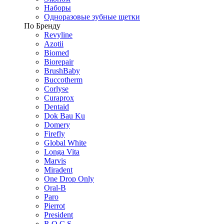
Наборы
Одноразовые зубные щетки
По Бренду
Revyline
Azotii
Biomed
Biorepair
BrushBaby
Buccotherm
Corlyse
Curaprox
Dentaid
Dok Bau Ku
Domery
Firefly
Global White
Longa Vita
Marvis
Miradent
One Drop Only
Oral-B
Paro
Pierrot
President
R.O.C.S.