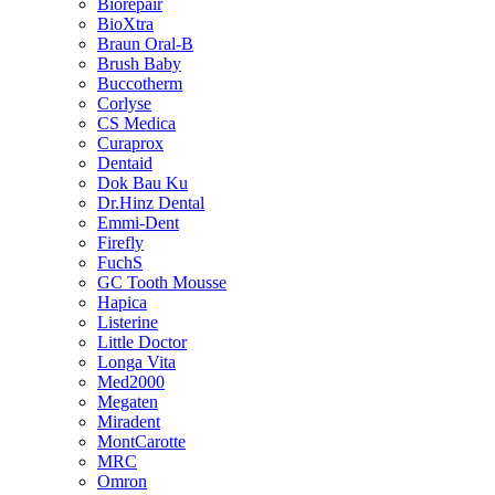
Biorepair
BioXtra
Braun Oral-B
Brush Baby
Buccotherm
Corlyse
CS Medica
Curaprox
Dentaid
Dok Bau Ku
Dr.Hinz Dental
Emmi-Dent
Firefly
FuchS
GC Tooth Mousse
Hapica
Listerine
Little Doctor
Longa Vita
Med2000
Megaten
Miradent
MontCarotte
MRC
Omron