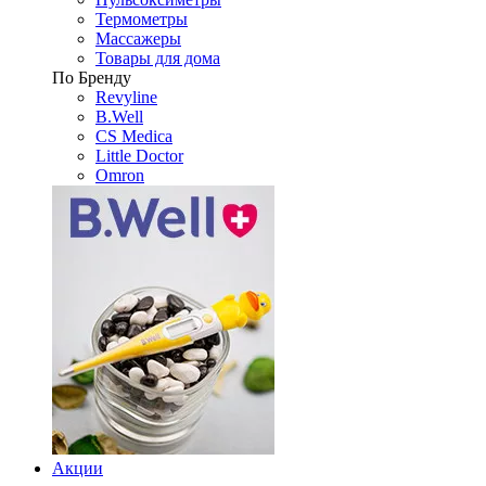
Термометры
Массажеры
Товары для дома
По Бренду
Revyline
B.Well
CS Medica
Little Doctor
Omron
Акции