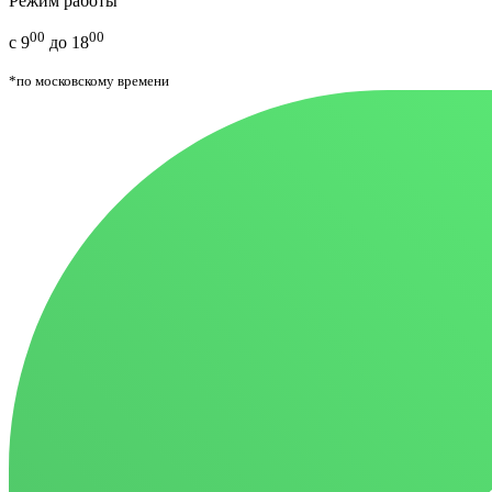
Режим работы
00
00
с 9
до 18
*по московскому времени