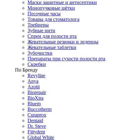
Маски защитные и антисептики
Монопучковые щётки
Песочные часы
Товары для стоматолога
Трейнеры
Зубные нити
Спреи для полости рта
Жевательные резинки и леденцы
Жевательные таблетки
Зубочистки
Препараты при сухости полости рта
Скребки
По Бренду
Revyline
Anya
Azotii
Biorepair
BioXtra
Bluem
Buccotherm
Curaprox
Dentaid
Dr. Steve
Fittydent
Global White