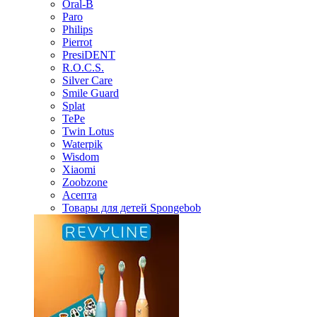
Oral-B
Paro
Philips
Pierrot
PresiDENT
R.O.C.S.
Silver Care
Smile Guard
Splat
TePe
Twin Lotus
Waterpik
Wisdom
Xiaomi
Zoobzone
Асепта
Товары для детей Spongebob