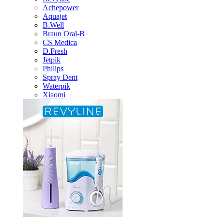
Achepower
Aquajet
B.Well
Braun Oral-B
CS Medica
D.Fresh
Jetpik
Philips
Spray Dent
Waterpik
Xiaomi