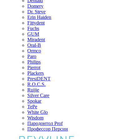
Dentaid
Domery
Dr. Steve
Erin Haiden
Fittydent
Fuchs
GUM
Miradent
Oral-B
Ormco
Paro
Philips
Pierrot
Plackers
PresiDENT
R.O.C.S.
Ruijie
Silver Care
Spokar
TePe
White Glo
Wisdom
Пародонтол Prof
Профессор Персин