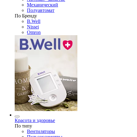
Механический
Полуавтомат
По Бренду
B.Well
Nissei
Omron
Красота и здоровье
По типу
Вентиляторы
Пульсоксиметры