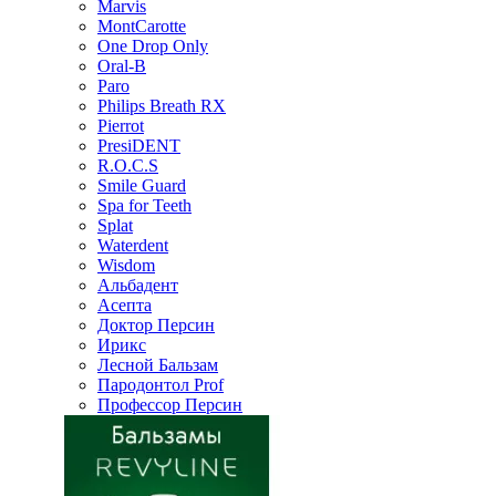
Marvis
MontCarotte
One Drop Only
Oral-B
Paro
Philips Breath RX
Pierrot
PresiDENT
R.O.C.S
Smile Guard
Spa for Teeth
Splat
Waterdent
Wisdom
Альбадент
Асепта
Доктор Персин
Ирикс
Лесной Бальзам
Пародонтол Prof
Профессор Персин