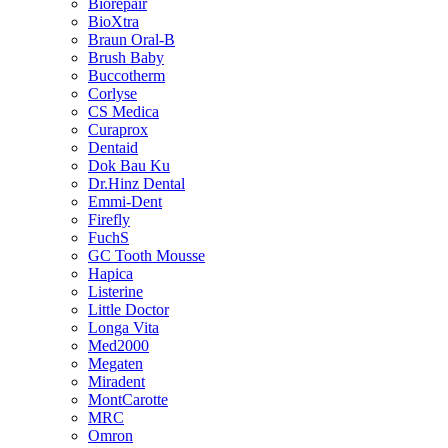
Biorepair
BioXtra
Braun Oral-B
Brush Baby
Buccotherm
Corlyse
CS Medica
Curaprox
Dentaid
Dok Bau Ku
Dr.Hinz Dental
Emmi-Dent
Firefly
FuchS
GC Tooth Mousse
Hapica
Listerine
Little Doctor
Longa Vita
Med2000
Megaten
Miradent
MontCarotte
MRC
Omron