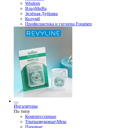
Wisdom
ВладМиВа
Зелёная Дубрава
Колумб
Профилактика и гигиена Foramen
Ингаляторы
По типу
Компрессорные
Ультразвуковые\Меш
Паровые