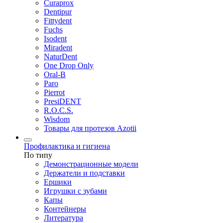
Curaprox
Dentipur
Fittydent
Fuchs
Isodent
Miradent
NaturDent
One Drop Only
Oral-B
Paro
Pierrot
PresiDENT
R.O.C.S.
Wisdom
Товары для протезов Azotii
Профилактика и гигиена
По типу
Демонстрационные модели
Держатели и подставки
Ершики
Игрушки с зубами
Капы
Контейнеры
Литература