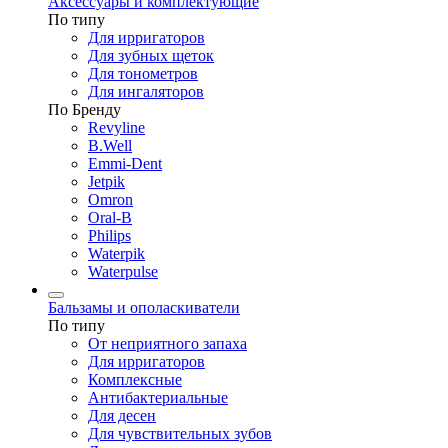
Аксессуары и комплектующие
По типу
Для ирригаторов
Для зубных щеток
Для тонометров
Для ингаляторов
По Бренду
Revyline
B.Well
Emmi-Dent
Jetpik
Omron
Oral-B
Philips
Waterpik
Waterpulse
Бальзамы и ополаскиватели
По типу
От неприятного запаха
Для ирригаторов
Комплексные
Антибактериальные
Для десен
Для чувствительных зубов