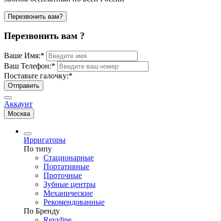
Перезвонить вам?
Перезвонить вам ?
Ваше Имя:
*
Ваш Телефон:
*
Поставьте галочку:
*
Отправить
Аккаунт
Москва
Ирригаторы
По типу
Стационарные
Портативные
Проточные
Зубные центры
Механические
Рекомендованные
По Бренду
Revyline