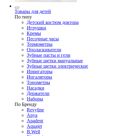
Товары для детей
По типу
Детский костюм доктора
Игрушки
Кремы
Песочные часы
Термометры
Ополаскиватели
Зубные пасты и гели
Зубные щетки мануальные
Зубные щетки электрические
Ирригаторы
Ингаляторы
Тонометры
Насадки
Держатели
Наборы
По Бренду
Revyline
Anya
Apadent
Aquajet
B.Well