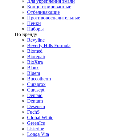
Для укрепления эмали
Концентрированные
Отбеливающие
Противовоспалительные
Пенки
Наборы
По Бренду
Revyline
Beverly Hills Formula
Biomed
Biorepair
BioXtra
Blanx
Bluem
Buccotherm
Curaprox
Curasept
Dentaid
Dentum
Desensin
FuchS
Global White
GreenIce
Listerine
Longa Vita