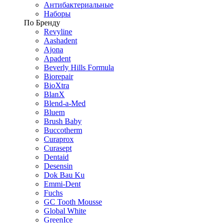
Антибактериальные
Наборы
По Бренду
Revyline
Aashadent
Ajona
Apadent
Beverly Hills Formula
Biorepair
BioXtra
BlanX
Blend-a-Med
Bluem
Brush Baby
Buccotherm
Curaprox
Curasept
Dentaid
Desensin
Dok Bau Ku
Emmi-Dent
Fuchs
GC Tooth Mousse
Global White
GreenIce