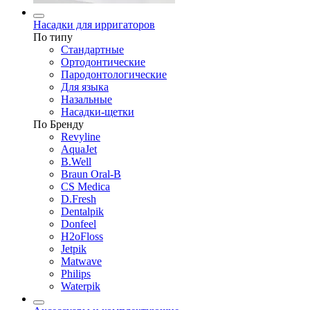
Насадки для ирригаторов
По типу
Стандартные
Ортодонтические
Пародонтологические
Для языка
Назальные
Насадки-щетки
По Бренду
Revyline
AquaJet
B.Well
Braun Oral-B
CS Medica
D.Fresh
Dentalpik
Donfeel
H2oFloss
Jetpik
Matwave
Philips
Waterpik