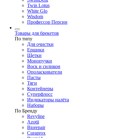
Twin Lotus
White Glo
Wisdom
Профессор Персин
Товары для брекетов
По типу
Для очистки
Ершики
Щетки
Монопучки
Воск и силикон
Ополаскиватели
Пасты
Тяги
Контейнеры
Суперфлосс
Индикаторы налёта
Наборы
По Бренду
Revyline
Azotii
Biorepair
Curaprox