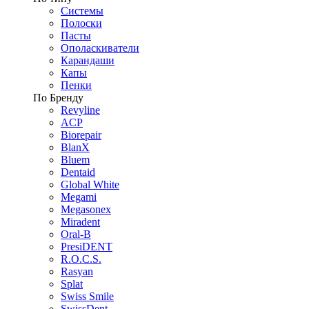
Системы
Полоски
Пасты
Ополаскиватели
Карандаши
Капы
Пенки
По Бренду
Revyline
ACP
Biorepair
BlanX
Bluem
Dentaid
Global White
Megami
Megasonex
Miradent
Oral-B
PresiDENT
R.O.C.S.
Rasyan
Splat
Swiss Smile
SwissDent