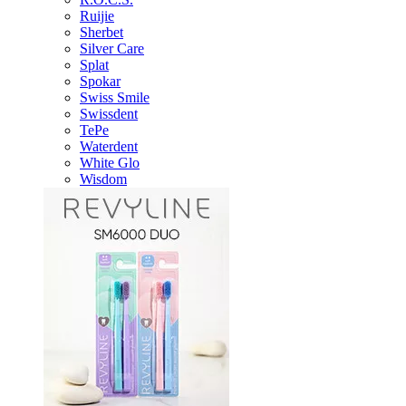
Ruijie
Sherbet
Silver Care
Splat
Spokar
Swiss Smile
Swissdent
TePe
Waterdent
White Glo
Wisdom