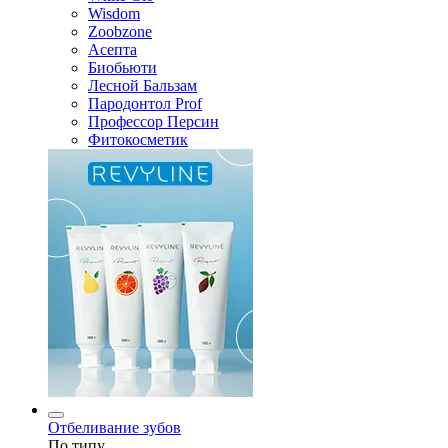
Wisdom
Zoobzone
Асепта
Биобьюти
Лесной Бальзам
Пародонтол Prof
Профессор Персин
Фитокосметик
Отбеливание зубов
По типу