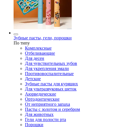
Зубные пасты, гели, порошки
По типу
Комплексные
Отбеливающие
Для десен
Для чувствительных зубов
Для укрепления эмали
Противовоспалительные
Детские
Зубные пасты для курящих
Для ультразвуковых щеток
Аюрведические
Ортодонтические
От неприятного запаха
Пасты с золотом и серебром
Для животных
Гели для полости рта
Порошки