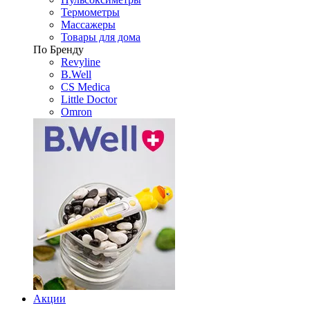
Термометры
Массажеры
Товары для дома
По Бренду
Revyline
B.Well
CS Medica
Little Doctor
Omron
Акции