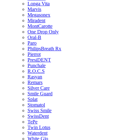
Longa Vita
Marvis
Megasonex
Miradent
MontCarotte
One Drop Only
Oral-B
Paro
PhilipsBreath Rx
Pierrot
PresiDENT
Punchale
R.O.C.S
Rasyan
Remars
Silver Care
Smile Guard
Splat
Stomatol
Swiss Smile
SwissDent
TePe
Twin Lotus
Waterdent
White Glo