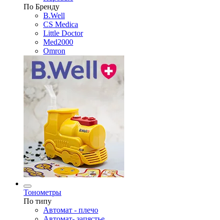
По Бренду
B.Well
CS Medica
Little Doctor
Med2000
Omron
Тонометры
По типу
Автомат - плечо
Автомат- запястье