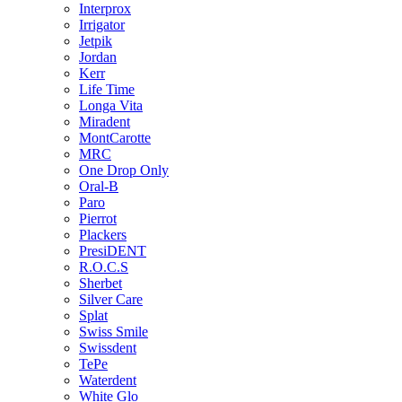
Interprox
Irrigator
Jetpik
Jordan
Kerr
Life Time
Longa Vita
Miradent
MontCarotte
MRC
One Drop Only
Oral-B
Paro
Pierrot
Plackers
PresiDENT
R.O.C.S
Sherbet
Silver Care
Splat
Swiss Smile
Swissdent
TePe
Waterdent
White Glo