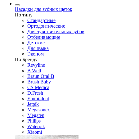
Насадки для зубных щеток
По типу
Стандартные
Ортодонтические
Для чувствительных зубов
Отбеливающие
Детские
Для языка
Эконом
По Бренду
Revyline
B.Well
Braun Oral-B
Brush Baby
CS Medica
D.Fresh
Emmi-dent
Jetpik
Megasonex
Megaten
Philips
Waterpik
Xiaomi