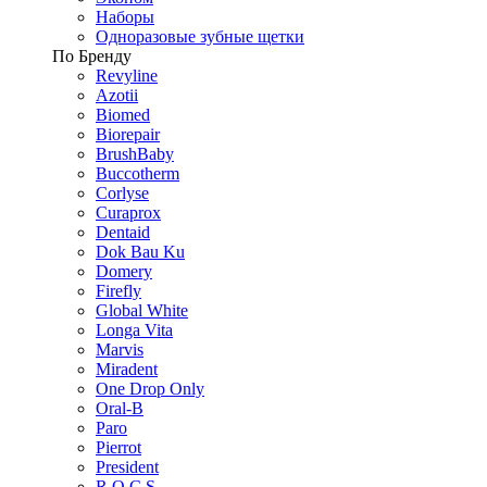
Наборы
Одноразовые зубные щетки
По Бренду
Revyline
Azotii
Biomed
Biorepair
BrushBaby
Buccotherm
Corlyse
Curaprox
Dentaid
Dok Bau Ku
Domery
Firefly
Global White
Longa Vita
Marvis
Miradent
One Drop Only
Oral-B
Paro
Pierrot
President
R.O.C.S.