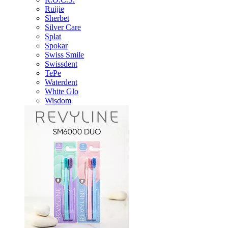
Ruijie
Sherbet
Silver Care
Splat
Spokar
Swiss Smile
Swissdent
TePe
Waterdent
White Glo
Wisdom