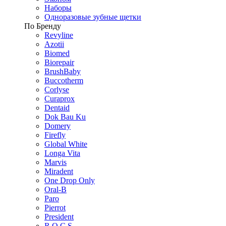
Наборы
Одноразовые зубные щетки
По Бренду
Revyline
Azotii
Biomed
Biorepair
BrushBaby
Buccotherm
Corlyse
Curaprox
Dentaid
Dok Bau Ku
Domery
Firefly
Global White
Longa Vita
Marvis
Miradent
One Drop Only
Oral-B
Paro
Pierrot
President
R.O.C.S.