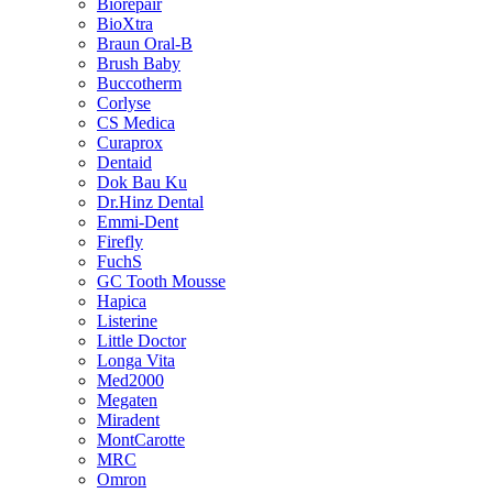
Biorepair
BioXtra
Braun Oral-B
Brush Baby
Buccotherm
Corlyse
CS Medica
Curaprox
Dentaid
Dok Bau Ku
Dr.Hinz Dental
Emmi-Dent
Firefly
FuchS
GC Tooth Mousse
Hapica
Listerine
Little Doctor
Longa Vita
Med2000
Megaten
Miradent
MontCarotte
MRC
Omron