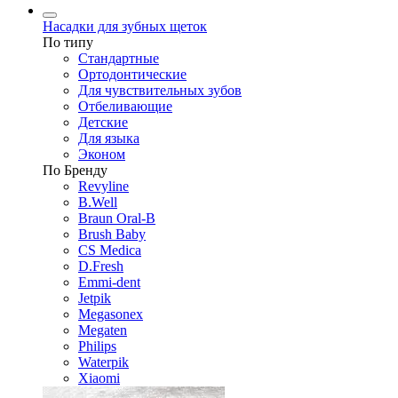
Насадки для зубных щеток
По типу
Стандартные
Ортодонтические
Для чувствительных зубов
Отбеливающие
Детские
Для языка
Эконом
По Бренду
Revyline
B.Well
Braun Oral-B
Brush Baby
CS Medica
D.Fresh
Emmi-dent
Jetpik
Megasonex
Megaten
Philips
Waterpik
Xiaomi