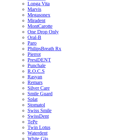
Longa Vita
Marvis
Megasonex
Miradent
MontCarotte
One Drop Only
Oral-B
Paro
PhilipsBreath Rx
Pierrot
PresiDENT
Punchale
R.O.C.S
Rasyan
Remars
Silver Care
Smile Guard
Splat
Stomatol
Swiss Smile
SwissDent
TePe
Twin Lotus
Waterdent
White Glo