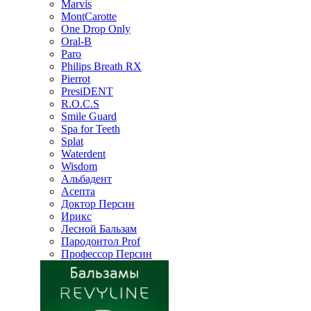
Marvis
MontCarotte
One Drop Only
Oral-B
Paro
Philips Breath RX
Pierrot
PresiDENT
R.O.C.S
Smile Guard
Spa for Teeth
Splat
Waterdent
Wisdom
Альбадент
Асепта
Доктор Персин
Ирикс
Лесной Бальзам
Пародонтол Prof
Профессор Персин