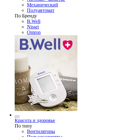
Механический
Полуавтомат
По Бренду
B.Well
Nissei
Omron
Красота и здоровье
По типу
Вентиляторы
Пульсоксиметры