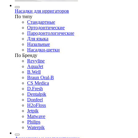
Насадки для ирригаторов
По типу
Стандартные
Ортодонтические
Пародонтологические
Для языка
Назальные
Насадки-щетки
По Бренду
Revyline
AquaJet
B.Well
Braun Oral-B
CS Medica
D.Fresh
Dentalpik
Donfeel
H2oFloss
Jetpik
Matwave
Philips
Waterpik