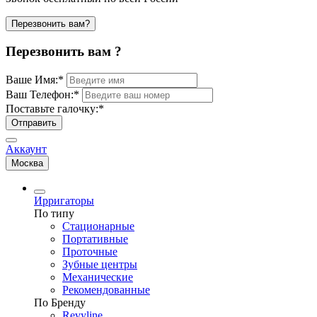
Перезвонить вам?
Перезвонить вам ?
Ваше Имя:
*
Ваш Телефон:
*
Поставьте галочку:
*
Отправить
Аккаунт
Москва
Ирригаторы
По типу
Стационарные
Портативные
Проточные
Зубные центры
Механические
Рекомендованные
По Бренду
Revyline