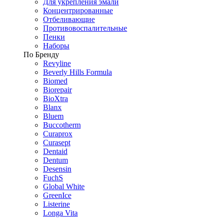
Для укрепления эмали
Концентрированные
Отбеливающие
Противовоспалительные
Пенки
Наборы
По Бренду
Revyline
Beverly Hills Formula
Biomed
Biorepair
BioXtra
Blanx
Bluem
Buccotherm
Curaprox
Curasept
Dentaid
Dentum
Desensin
FuchS
Global White
GreenIce
Listerine
Longa Vita