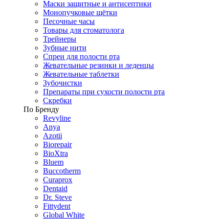
Маски защитные и антисептики
Монопучковые щётки
Песочные часы
Товары для стоматолога
Трейнеры
Зубные нити
Спреи для полости рта
Жевательные резинки и леденцы
Жевательные таблетки
Зубочистки
Препараты при сухости полости рта
Скребки
По Бренду
Revyline
Anya
Azotii
Biorepair
BioXtra
Bluem
Buccotherm
Curaprox
Dentaid
Dr. Steve
Fittydent
Global White