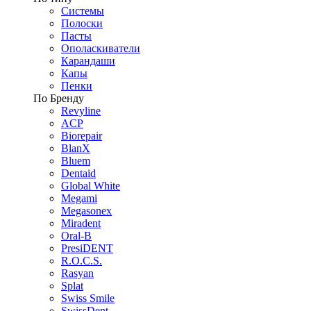
Системы
Полоски
Пасты
Ополаскиватели
Карандаши
Капы
Пенки
По Бренду
Revyline
ACP
Biorepair
BlanX
Bluem
Dentaid
Global White
Megami
Megasonex
Miradent
Oral-B
PresiDENT
R.O.C.S.
Rasyan
Splat
Swiss Smile
SwissDent