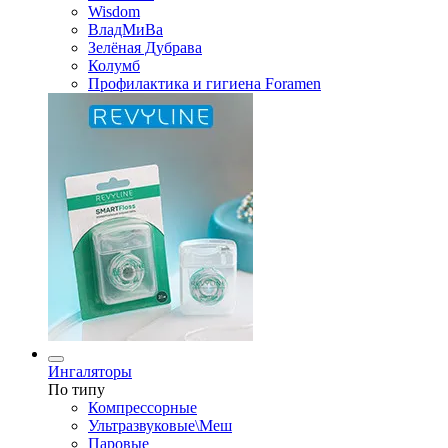
Wisdom
ВладМиВа
Зелёная Дубрава
Колумб
Профилактика и гигиена Foramen
Ингаляторы
По типу
Компрессорные
Ультразвуковые\Меш
Паровые