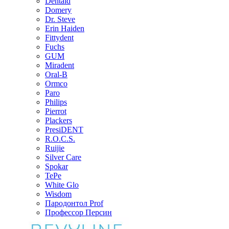
Dentaid
Domery
Dr. Steve
Erin Haiden
Fittydent
Fuchs
GUM
Miradent
Oral-B
Ormco
Paro
Philips
Pierrot
Plackers
PresiDENT
R.O.C.S.
Ruijie
Silver Care
Spokar
TePe
White Glo
Wisdom
Пародонтол Prof
Профессор Персин