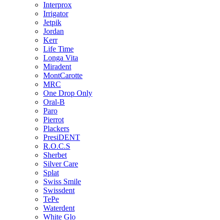
Interprox
Irrigator
Jetpik
Jordan
Kerr
Life Time
Longa Vita
Miradent
MontCarotte
MRC
One Drop Only
Oral-B
Paro
Pierrot
Plackers
PresiDENT
R.O.C.S
Sherbet
Silver Care
Splat
Swiss Smile
Swissdent
TePe
Waterdent
White Glo