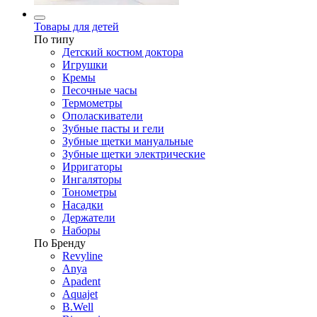
Товары для детей
По типу
Детский костюм доктора
Игрушки
Кремы
Песочные часы
Термометры
Ополаскиватели
Зубные пасты и гели
Зубные щетки мануальные
Зубные щетки электрические
Ирригаторы
Ингаляторы
Тонометры
Насадки
Держатели
Наборы
По Бренду
Revyline
Anya
Apadent
Aquajet
B.Well