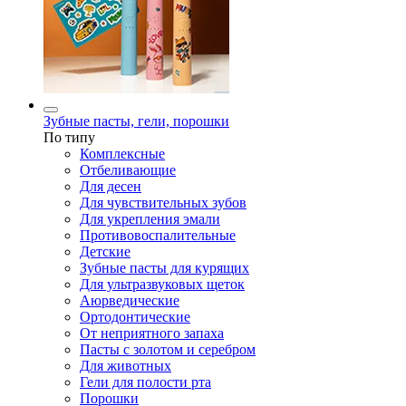
Зубные пасты, гели, порошки
По типу
Комплексные
Отбеливающие
Для десен
Для чувствительных зубов
Для укрепления эмали
Противовоспалительные
Детские
Зубные пасты для курящих
Для ультразвуковых щеток
Аюрведические
Ортодонтические
От неприятного запаха
Пасты с золотом и серебром
Для животных
Гели для полости рта
Порошки