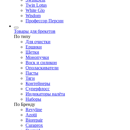
Twin Lotus
White Glo
Wisdom
Профессор Персин
Товары для брекетов
По типу
Для очистки
Ершики
Щетки
Монопучки
Воск и силикон
Ополаскиватели
Пасты
Тяги
Контейнеры
Суперфлосс
Индикаторы налёта
Наборы
По Бренду
Revyline
Azotii
Biorepair
Curaprox