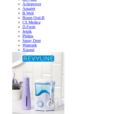
Achepower
Aquajet
B.Well
Braun Oral-B
CS Medica
D.Fresh
Jetpik
Philips
Spray Dent
Waterpik
Xiaomi