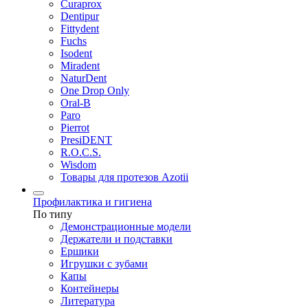
Curaprox
Dentipur
Fittydent
Fuchs
Isodent
Miradent
NaturDent
One Drop Only
Oral-B
Paro
Pierrot
PresiDENT
R.O.C.S.
Wisdom
Товары для протезов Azotii
Профилактика и гигиена
По типу
Демонстрационные модели
Держатели и подставки
Ершики
Игрушки с зубами
Капы
Контейнеры
Литература