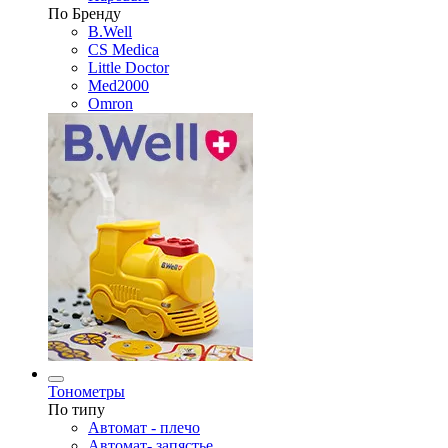
По Бренду
B.Well
CS Medica
Little Doctor
Med2000
Omron
Тонометры
По типу
Автомат - плечо
Автомат- запястье