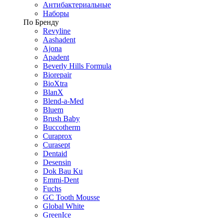
Антибактериальные
Наборы
По Бренду
Revyline
Aashadent
Ajona
Apadent
Beverly Hills Formula
Biorepair
BioXtra
BlanX
Blend-a-Med
Bluem
Brush Baby
Buccotherm
Curaprox
Curasept
Dentaid
Desensin
Dok Bau Ku
Emmi-Dent
Fuchs
GC Tooth Mousse
Global White
GreenIce