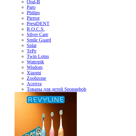
Oral-B
Paro
Philips
Pierrot
PresiDENT
R.O.C.S.
Silver Care
Smile Guard
Splat
TePe
Twin Lotus
Waterpik
Wisdom
Xiaomi
Zoobzone
Асепта
Товары для детей Spongebob