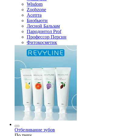
Wisdom
Zoobzone
Асепта
Биобьюти
Лесной Бальзам
Пародонтол Prof
Профессор Персин
Фитокосметик
Отбеливание зубов
По типу