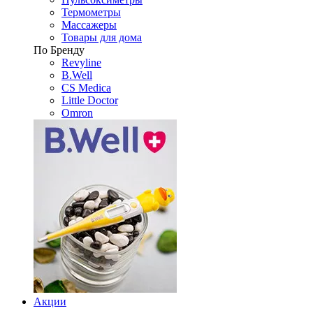
Термометры
Массажеры
Товары для дома
По Бренду
Revyline
B.Well
CS Medica
Little Doctor
Omron
Акции