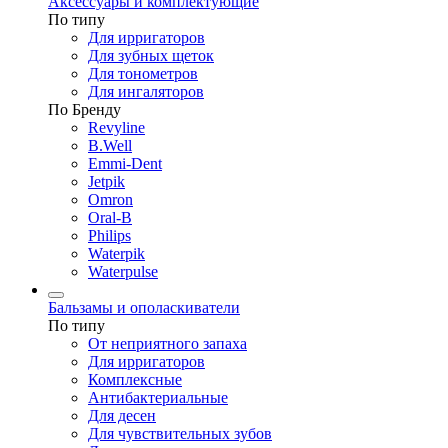
Аксессуары и комплектующие
По типу
Для ирригаторов
Для зубных щеток
Для тонометров
Для ингаляторов
По Бренду
Revyline
B.Well
Emmi-Dent
Jetpik
Omron
Oral-B
Philips
Waterpik
Waterpulse
Бальзамы и ополаскиватели
По типу
От неприятного запаха
Для ирригаторов
Комплексные
Антибактериальные
Для десен
Для чувствительных зубов