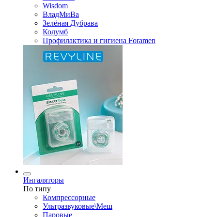
Wisdom
ВладМиВа
Зелёная Дубрава
Колумб
Профилактика и гигиена Foramen
Ингаляторы
По типу
Компрессорные
Ультразвуковые\Меш
Паровые