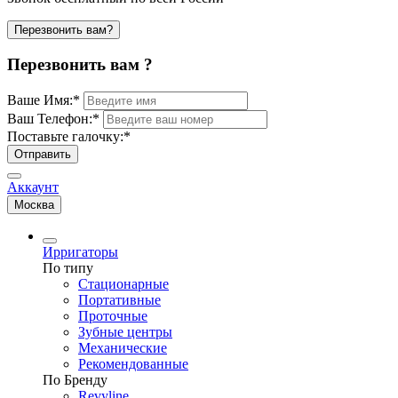
Перезвонить вам?
Перезвонить вам ?
Ваше Имя:
*
Ваш Телефон:
*
Поставьте галочку:
*
Отправить
Аккаунт
Москва
Ирригаторы
По типу
Стационарные
Портативные
Проточные
Зубные центры
Механические
Рекомендованные
По Бренду
Revyline