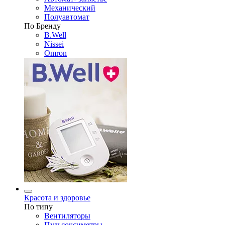
Механический
Полуавтомат
По Бренду
B.Well
Nissei
Omron
Красота и здоровье
По типу
Вентиляторы
Пульсоксиметры