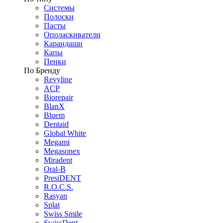
Системы
Полоски
Пасты
Ополаскиватели
Карандаши
Капы
Пенки
По Бренду
Revyline
ACP
Biorepair
BlanX
Bluem
Dentaid
Global White
Megami
Megasonex
Miradent
Oral-B
PresiDENT
R.O.C.S.
Rasyan
Splat
Swiss Smile
SwissDent