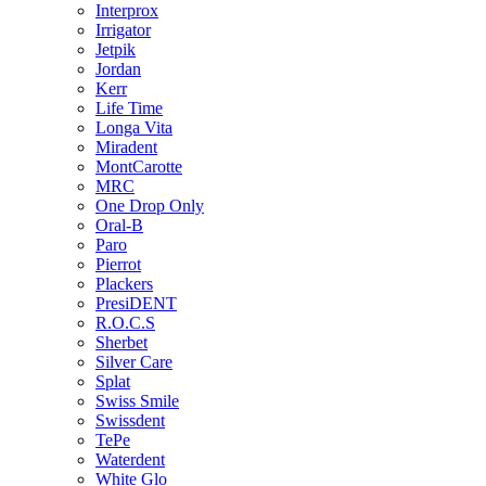
Interprox
Irrigator
Jetpik
Jordan
Kerr
Life Time
Longa Vita
Miradent
MontCarotte
MRC
One Drop Only
Oral-B
Paro
Pierrot
Plackers
PresiDENT
R.O.C.S
Sherbet
Silver Care
Splat
Swiss Smile
Swissdent
TePe
Waterdent
White Glo