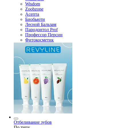
Wisdom
Zoobzone
Асепта
Биобьюти
Лесной Бальзам
Пародонтол Prof
Профессор Персин
Фитокосметик
Отбеливание зубов
По типу