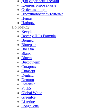
Для укрепления эмали
Концентрированные
Отбеливающие
Противовоспалительные
Пенки
Наборы
По Бренду
Revyline
Beverly Hills Formula
Biomed
Biorepair
BioXtra
Blanx
Bluem
Buccotherm
Curaprox
Curasept
Dentaid
Dentum
Desensin
FuchS
Global White
GreenIce
Listerine
Longa Vita