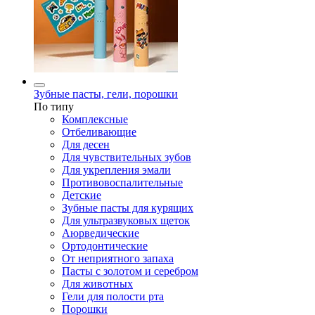
Зубные пасты, гели, порошки
По типу
Комплексные
Отбеливающие
Для десен
Для чувствительных зубов
Для укрепления эмали
Противовоспалительные
Детские
Зубные пасты для курящих
Для ультразвуковых щеток
Аюрведические
Ортодонтические
От неприятного запаха
Пасты с золотом и серебром
Для животных
Гели для полости рта
Порошки