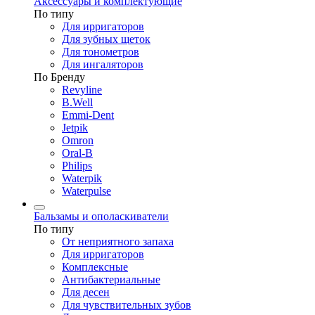
Аксессуары и комплектующие
По типу
Для ирригаторов
Для зубных щеток
Для тонометров
Для ингаляторов
По Бренду
Revyline
B.Well
Emmi-Dent
Jetpik
Omron
Oral-B
Philips
Waterpik
Waterpulse
Бальзамы и ополаскиватели
По типу
От неприятного запаха
Для ирригаторов
Комплексные
Антибактериальные
Для десен
Для чувствительных зубов