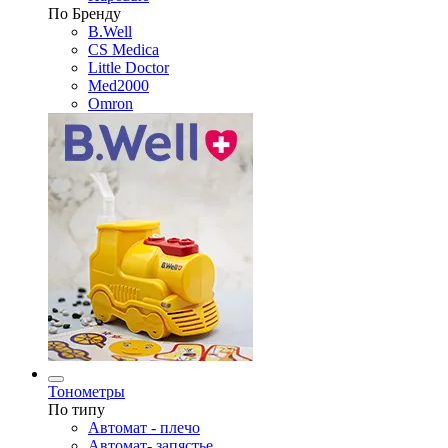
По Бренду
B.Well
CS Medica
Little Doctor
Med2000
Omron
Тонометры
По типу
Автомат - плечо
Автомат- запястье