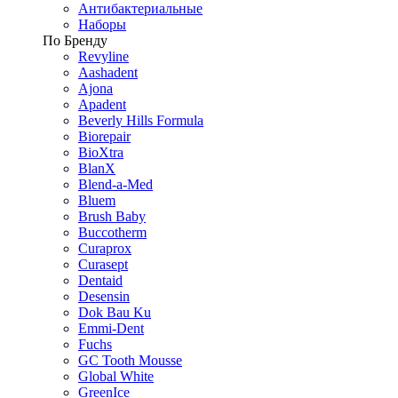
Антибактериальные
Наборы
По Бренду
Revyline
Aashadent
Ajona
Apadent
Beverly Hills Formula
Biorepair
BioXtra
BlanX
Blend-a-Med
Bluem
Brush Baby
Buccotherm
Curaprox
Curasept
Dentaid
Desensin
Dok Bau Ku
Emmi-Dent
Fuchs
GC Tooth Mousse
Global White
GreenIce