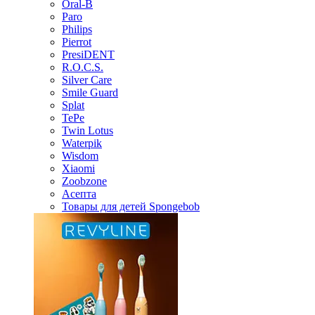
Oral-B
Paro
Philips
Pierrot
PresiDENT
R.O.C.S.
Silver Care
Smile Guard
Splat
TePe
Twin Lotus
Waterpik
Wisdom
Xiaomi
Zoobzone
Асепта
Товары для детей Spongebob