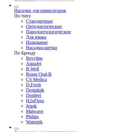
Насадки для ирригаторов
По типу
Стандартные
Ортодонтические
Пародонтологические
Для языка
Назальные
Насадки-щетки
По Бренду
Revyline
AquaJet
B.Well
Braun Oral-B
CS Medica
D.Fresh
Dentalpik
Donfeel
H2oFloss
Jetpik
Matwave
Philips
Waterpik