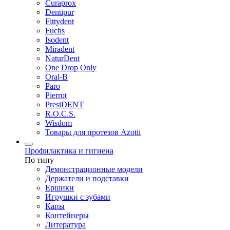
Curaprox
Dentipur
Fittydent
Fuchs
Isodent
Miradent
NaturDent
One Drop Only
Oral-B
Paro
Pierrot
PresiDENT
R.O.C.S.
Wisdom
Товары для протезов Azotii
Профилактика и гигиена
По типу
Демонстрационные модели
Держатели и подставки
Ершики
Игрушки с зубами
Капы
Контейнеры
Литература