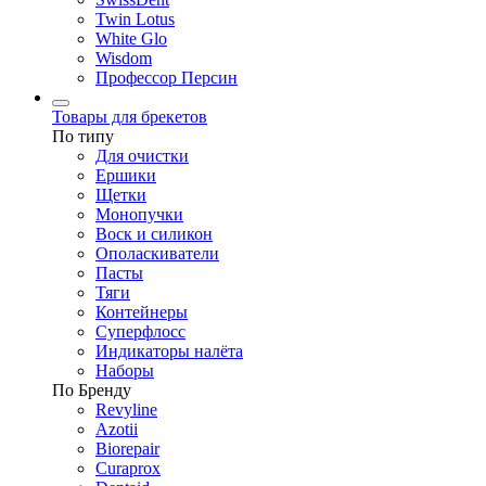
Twin Lotus
White Glo
Wisdom
Профессор Персин
Товары для брекетов
По типу
Для очистки
Ершики
Щетки
Монопучки
Воск и силикон
Ополаскиватели
Пасты
Тяги
Контейнеры
Суперфлосс
Индикаторы налёта
Наборы
По Бренду
Revyline
Azotii
Biorepair
Curaprox