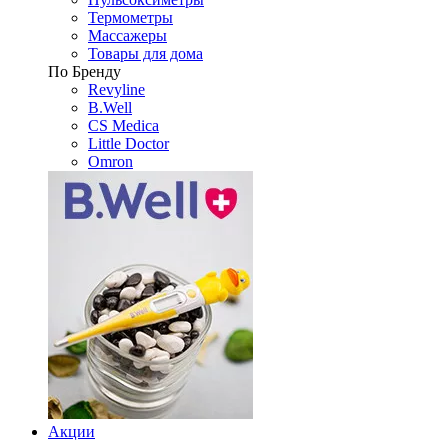
Термометры
Массажеры
Товары для дома
По Бренду
Revyline
B.Well
CS Medica
Little Doctor
Omron
Акции