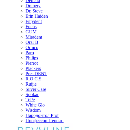
Dentaid
Domery
Dr. Steve
Erin Haiden
Fittydent
Fuchs
GUM
Miradent
Oral-B
Ormco
Paro
Philips
Pierrot
Plackers
PresiDENT
R.O.C.S.
Ruijie
Silver Care
Spokar
TePe
White Glo
Wisdom
Пародонтол Prof
Профессор Персин