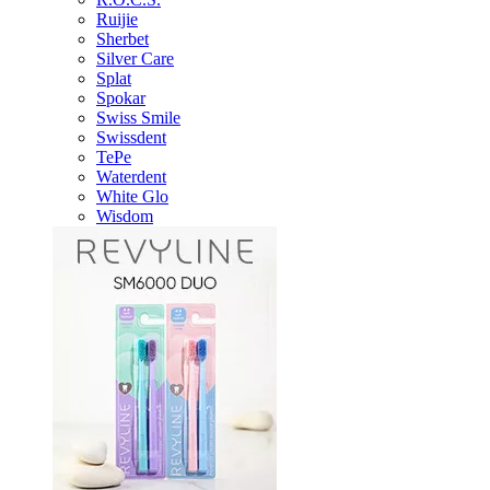
Ruijie
Sherbet
Silver Care
Splat
Spokar
Swiss Smile
Swissdent
TePe
Waterdent
White Glo
Wisdom