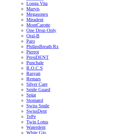
Longa Vita
Marvis
Megasonex
Miradent
MontCarotte
One Drop Only
Oral-B
Paro
PhilipsBreath Rx
Pierrot
PresiDENT
Punchale
R.O.C.S
Rasyan
Remars
Silver Care
Smile Guard
Splat
Stomatol
Swiss Smile
SwissDent
TePe
Twin Lotus
Waterdent
White Glo