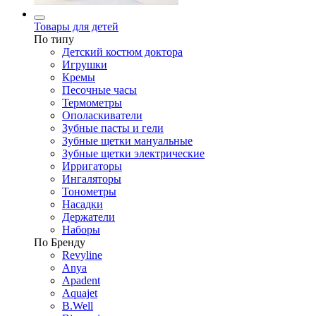
Товары для детей
По типу
Детский костюм доктора
Игрушки
Кремы
Песочные часы
Термометры
Ополаскиватели
Зубные пасты и гели
Зубные щетки мануальные
Зубные щетки электрические
Ирригаторы
Ингаляторы
Тонометры
Насадки
Держатели
Наборы
По Бренду
Revyline
Anya
Apadent
Aquajet
B.Well