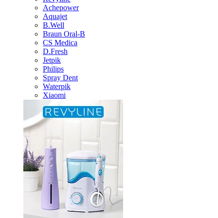
Achepower
Aquajet
B.Well
Braun Oral-B
CS Medica
D.Fresh
Jetpik
Philips
Spray Dent
Waterpik
Xiaomi