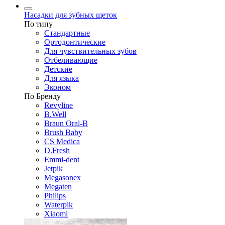
Насадки для зубных щеток
По типу
Стандартные
Ортодонтические
Для чувствительных зубов
Отбеливающие
Детские
Для языка
Эконом
По Бренду
Revyline
B.Well
Braun Oral-B
Brush Baby
CS Medica
D.Fresh
Emmi-dent
Jetpik
Megasonex
Megaten
Philips
Waterpik
Xiaomi