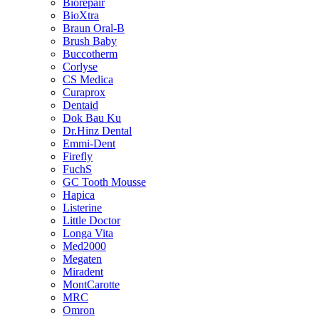
Biorepair
BioXtra
Braun Oral-B
Brush Baby
Buccotherm
Corlyse
CS Medica
Curaprox
Dentaid
Dok Bau Ku
Dr.Hinz Dental
Emmi-Dent
Firefly
FuchS
GC Tooth Mousse
Hapica
Listerine
Little Doctor
Longa Vita
Med2000
Megaten
Miradent
MontCarotte
MRC
Omron