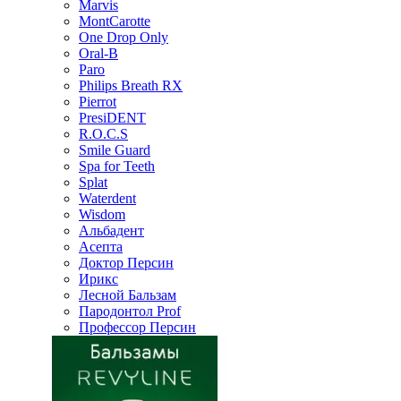
Marvis
MontCarotte
One Drop Only
Oral-B
Paro
Philips Breath RX
Pierrot
PresiDENT
R.O.C.S
Smile Guard
Spa for Teeth
Splat
Waterdent
Wisdom
Альбадент
Асепта
Доктор Персин
Ирикс
Лесной Бальзам
Пародонтол Prof
Профессор Персин