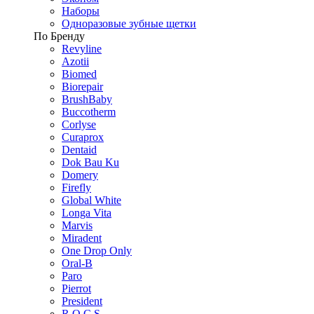
Наборы
Одноразовые зубные щетки
По Бренду
Revyline
Azotii
Biomed
Biorepair
BrushBaby
Buccotherm
Corlyse
Curaprox
Dentaid
Dok Bau Ku
Domery
Firefly
Global White
Longa Vita
Marvis
Miradent
One Drop Only
Oral-B
Paro
Pierrot
President
R.O.C.S.