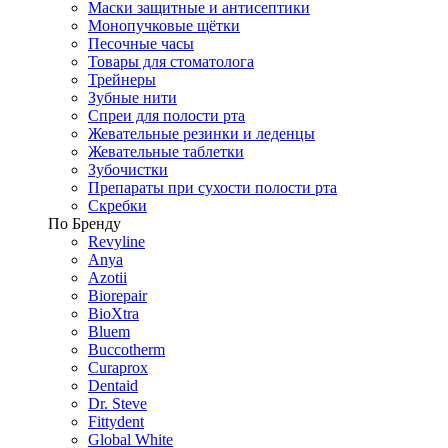
Маски защитные и антисептики
Монопучковые щётки
Песочные часы
Товары для стоматолога
Трейнеры
Зубные нити
Спреи для полости рта
Жевательные резинки и леденцы
Жевательные таблетки
Зубочистки
Препараты при сухости полости рта
Скребки
По Бренду
Revyline
Anya
Azotii
Biorepair
BioXtra
Bluem
Buccotherm
Curaprox
Dentaid
Dr. Steve
Fittydent
Global White