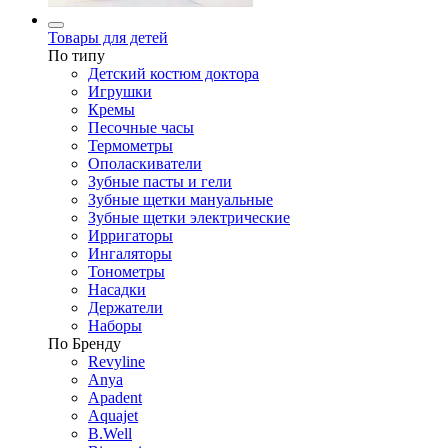
Товары для детей
По типу
Детский костюм доктора
Игрушки
Кремы
Песочные часы
Термометры
Ополаскиватели
Зубные пасты и гели
Зубные щетки мануальные
Зубные щетки электрические
Ирригаторы
Ингаляторы
Тонометры
Насадки
Держатели
Наборы
По Бренду
Revyline
Anya
Apadent
Aquajet
B.Well