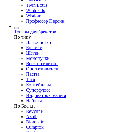
Twin Lotus
White Glo
Wisdom
Профессор Персин
Товары для брекетов
По типу
Для очистки
Ершики
Щетки
Монопучки
Воск и силикон
Ополаскиватели
Пасты
Тяги
Контейнеры
Суперфлосс
Индикаторы налёта
Наборы
По Бренду
Revyline
Azotii
Biorepair
Curaprox