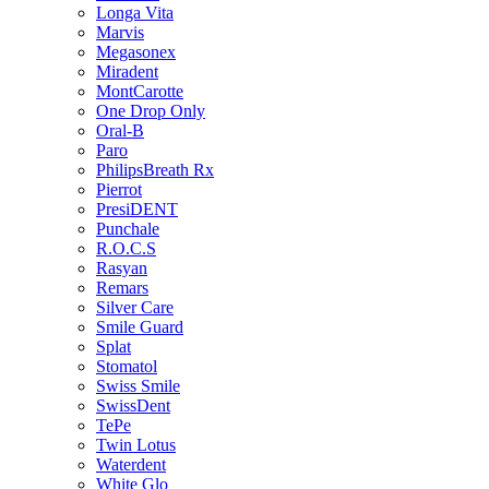
Longa Vita
Marvis
Megasonex
Miradent
MontCarotte
One Drop Only
Oral-B
Paro
PhilipsBreath Rx
Pierrot
PresiDENT
Punchale
R.O.C.S
Rasyan
Remars
Silver Care
Smile Guard
Splat
Stomatol
Swiss Smile
SwissDent
TePe
Twin Lotus
Waterdent
White Glo