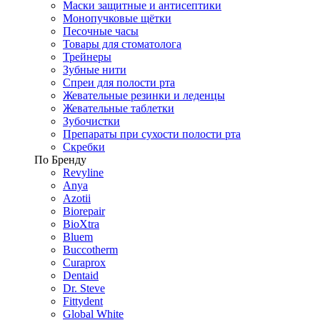
Маски защитные и антисептики
Монопучковые щётки
Песочные часы
Товары для стоматолога
Трейнеры
Зубные нити
Спреи для полости рта
Жевательные резинки и леденцы
Жевательные таблетки
Зубочистки
Препараты при сухости полости рта
Скребки
По Бренду
Revyline
Anya
Azotii
Biorepair
BioXtra
Bluem
Buccotherm
Curaprox
Dentaid
Dr. Steve
Fittydent
Global White