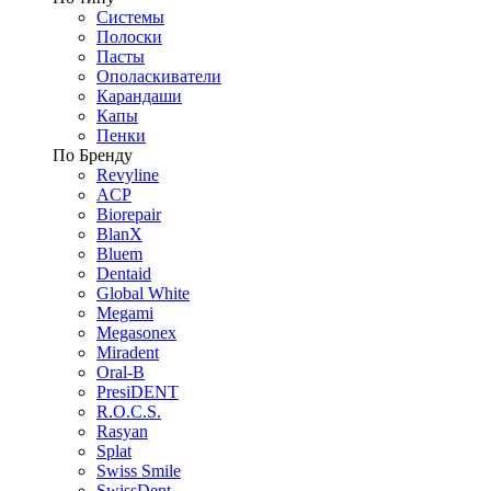
Системы
Полоски
Пасты
Ополаскиватели
Карандаши
Капы
Пенки
По Бренду
Revyline
ACP
Biorepair
BlanX
Bluem
Dentaid
Global White
Megami
Megasonex
Miradent
Oral-B
PresiDENT
R.O.C.S.
Rasyan
Splat
Swiss Smile
SwissDent