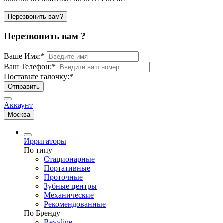
Перезвонить вам?
Перезвонить вам ?
Ваше Имя:
*
Ваш Телефон:
*
Поставьте галочку:
*
Отправить
Аккаунт
Москва
Ирригаторы
По типу
Стационарные
Портативные
Проточные
Зубные центры
Механические
Рекомендованные
По Бренду
Revyline