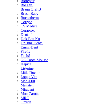
Biorepair
BioXtra
Braun Oral-B
Brush Baby
Buccotherm
Corlyse
CS Medica
Curaprox
Dentaid
Dok Bau Ku
Dr.Hinz Dental
Emmi-Dent
Firefly
FuchS
GC Tooth Mousse
Hapica
Listerine
Little Doctor
Longa Vita
Med2000
Megaten
Miradent
MontCarotte
MRC
Omron