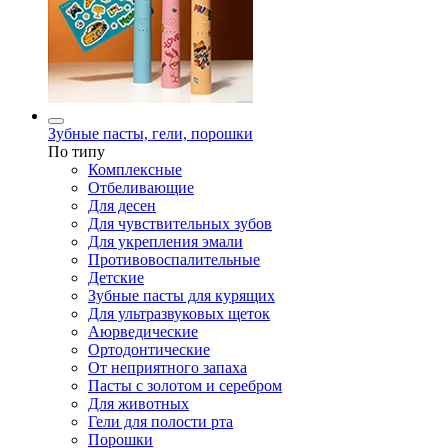
Зубные пасты, гели, порошки
По типу
Комплексные
Отбеливающие
Для десен
Для чувствительных зубов
Для укрепления эмали
Противовоспалительные
Детские
Зубные пасты для курящих
Для ультразвуковых щеток
Аюрведические
Ортодонтические
От неприятного запаха
Пасты с золотом и серебром
Для животных
Гели для полости рта
Порошки