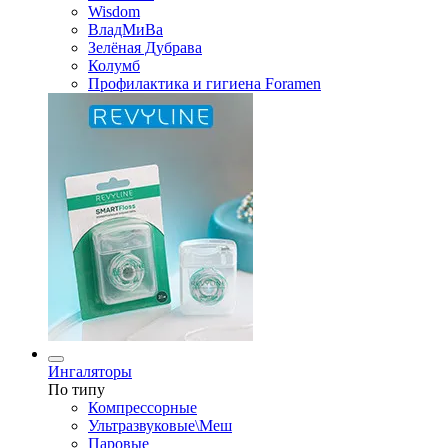
Wisdom
ВладМиВа
Зелёная Дубрава
Колумб
Профилактика и гигиена Foramen
Ингаляторы
По типу
Компрессорные
Ультразвуковые\Меш
Паровые