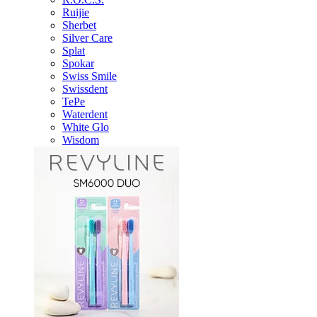
Ruijie
Sherbet
Silver Care
Splat
Spokar
Swiss Smile
Swissdent
TePe
Waterdent
White Glo
Wisdom