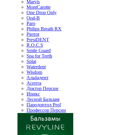
Marvis
MontCarotte
One Drop Only
Oral-B
Paro
Philips Breath RX
Pierrot
PresiDENT
R.O.C.S
Smile Guard
Spa for Teeth
Splat
Waterdent
Wisdom
Альбадент
Асепта
Доктор Персин
Ирикс
Лесной Бальзам
Пародонтол Prof
Профессор Персин