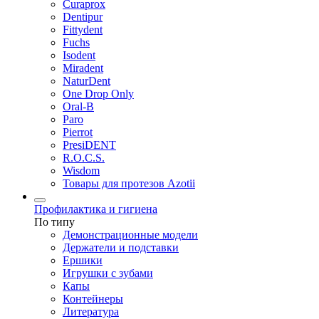
Curaprox
Dentipur
Fittydent
Fuchs
Isodent
Miradent
NaturDent
One Drop Only
Oral-B
Paro
Pierrot
PresiDENT
R.O.C.S.
Wisdom
Товары для протезов Azotii
Профилактика и гигиена
По типу
Демонстрационные модели
Держатели и подставки
Ершики
Игрушки с зубами
Капы
Контейнеры
Литература