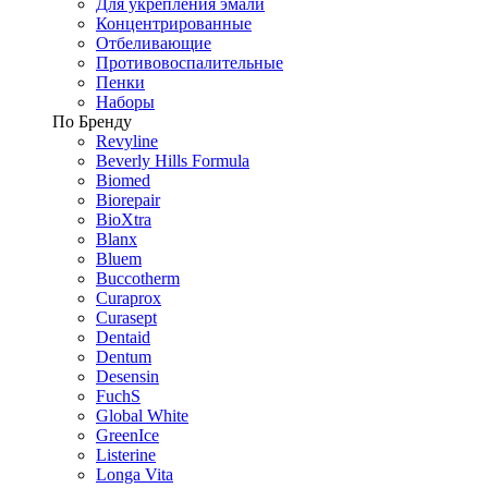
Для укрепления эмали
Концентрированные
Отбеливающие
Противовоспалительные
Пенки
Наборы
По Бренду
Revyline
Beverly Hills Formula
Biomed
Biorepair
BioXtra
Blanx
Bluem
Buccotherm
Curaprox
Curasept
Dentaid
Dentum
Desensin
FuchS
Global White
GreenIce
Listerine
Longa Vita