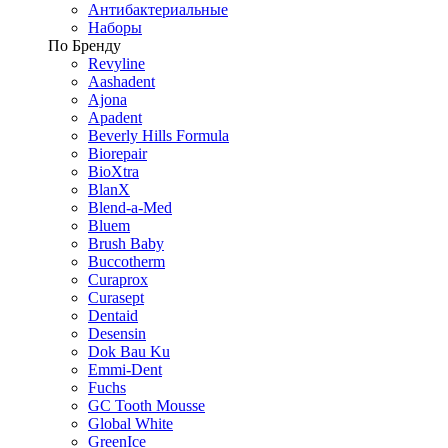
Антибактериальные
Наборы
По Бренду
Revyline
Aashadent
Ajona
Apadent
Beverly Hills Formula
Biorepair
BioXtra
BlanX
Blend-a-Med
Bluem
Brush Baby
Buccotherm
Curaprox
Curasept
Dentaid
Desensin
Dok Bau Ku
Emmi-Dent
Fuchs
GC Tooth Mousse
Global White
GreenIce