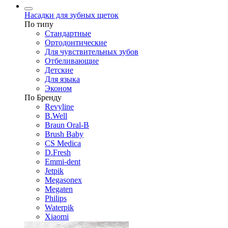
Насадки для зубных щеток
По типу
Стандартные
Ортодонтические
Для чувствительных зубов
Отбеливающие
Детские
Для языка
Эконом
По Бренду
Revyline
B.Well
Braun Oral-B
Brush Baby
CS Medica
D.Fresh
Emmi-dent
Jetpik
Megasonex
Megaten
Philips
Waterpik
Xiaomi