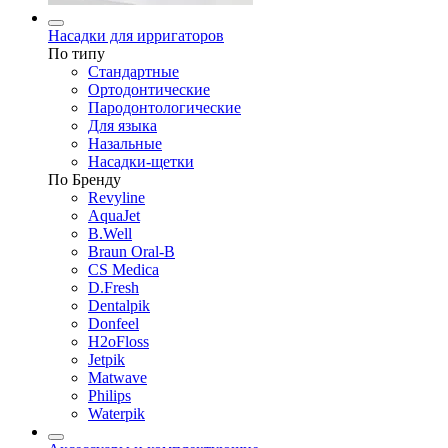
Насадки для ирригаторов
По типу
Стандартные
Ортодонтические
Пародонтологические
Для языка
Назальные
Насадки-щетки
По Бренду
Revyline
AquaJet
B.Well
Braun Oral-B
CS Medica
D.Fresh
Dentalpik
Donfeel
H2oFloss
Jetpik
Matwave
Philips
Waterpik