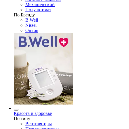
Механический
Полуавтомат
По Бренду
B.Well
Nissei
Omron
Красота и здоровье
По типу
Вентиляторы
Пульсоксиметры