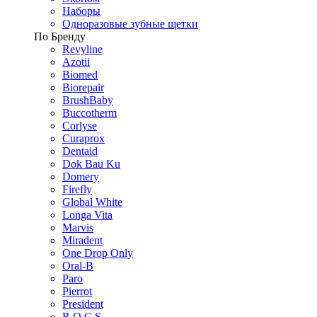
Наборы
Одноразовые зубные щетки
По Бренду
Revyline
Azotii
Biomed
Biorepair
BrushBaby
Buccotherm
Corlyse
Curaprox
Dentaid
Dok Bau Ku
Domery
Firefly
Global White
Longa Vita
Marvis
Miradent
One Drop Only
Oral-B
Paro
Pierrot
President
R.O.C.S.