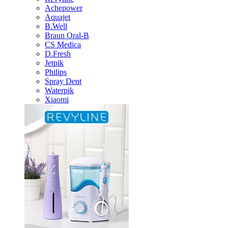
Achepower
Aquajet
B.Well
Braun Oral-B
CS Medica
D.Fresh
Jetpik
Philips
Spray Dent
Waterpik
Xiaomi