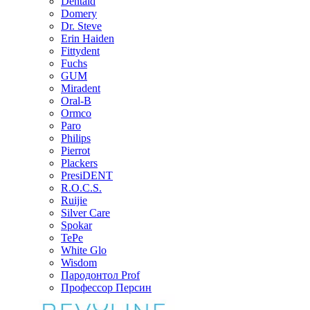
Dentaid
Domery
Dr. Steve
Erin Haiden
Fittydent
Fuchs
GUM
Miradent
Oral-B
Ormco
Paro
Philips
Pierrot
Plackers
PresiDENT
R.O.C.S.
Ruijie
Silver Care
Spokar
TePe
White Glo
Wisdom
Пародонтол Prof
Профессор Персин