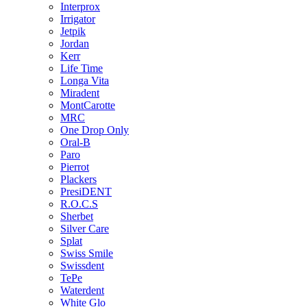
Interprox
Irrigator
Jetpik
Jordan
Kerr
Life Time
Longa Vita
Miradent
MontCarotte
MRC
One Drop Only
Oral-B
Paro
Pierrot
Plackers
PresiDENT
R.O.C.S
Sherbet
Silver Care
Splat
Swiss Smile
Swissdent
TePe
Waterdent
White Glo