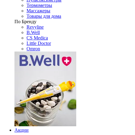
Термометры
Массажеры
Товары для дома
По Бренду
Revyline
B.Well
CS Medica
Little Doctor
Omron
Акции