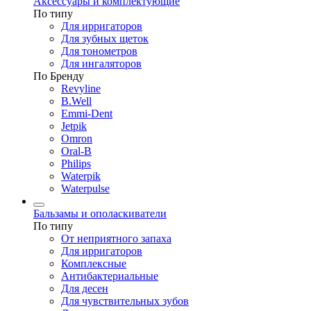
Аксессуары и комплектующие
По типу
Для ирригаторов
Для зубных щеток
Для тонометров
Для ингаляторов
По Бренду
Revyline
B.Well
Emmi-Dent
Jetpik
Omron
Oral-B
Philips
Waterpik
Waterpulse
Бальзамы и ополаскиватели
По типу
От неприятного запаха
Для ирригаторов
Комплексные
Антибактериальные
Для десен
Для чувствительных зубов