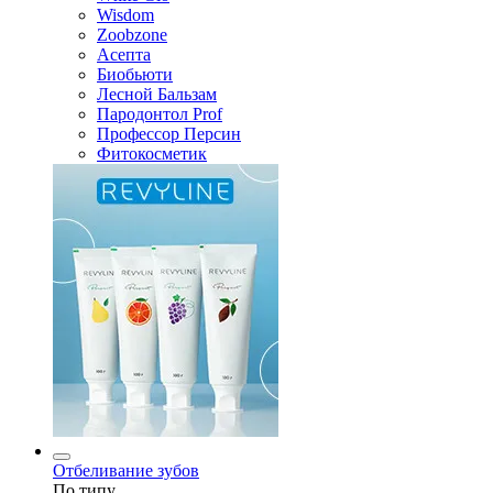
Wisdom
Zoobzone
Асепта
Биобьюти
Лесной Бальзам
Пародонтол Prof
Профессор Персин
Фитокосметик
Отбеливание зубов
По типу