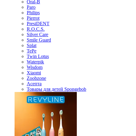
Oral-B
Paro
Philips
Pierrot
PresiDENT
R.O.C.S.
Silver Care
Smile Guard
Splat
TePe
Twin Lotus
Waterpik
Wisdom
Xiaomi
Zoobzone
Асепта
Товары для детей Spongebob