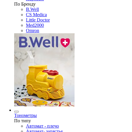
По Бренду
B.Well
CS Medica
Little Doctor
Med2000
Omron
Тонометры
По типу
Автомат - плечо
Автомат- запястье