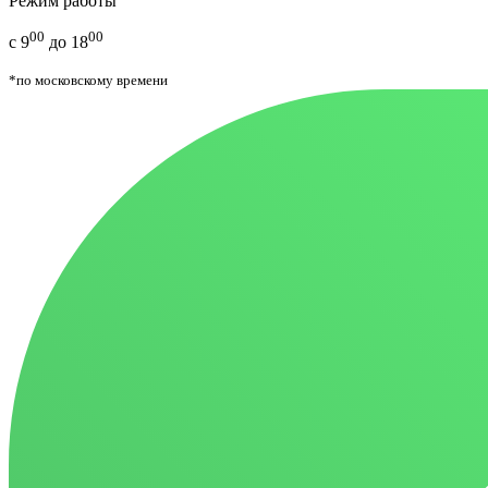
Режим работы
00
00
с 9
до 18
*по московскому времени