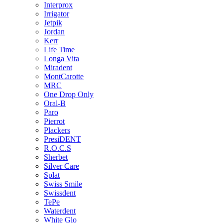
Interprox
Irrigator
Jetpik
Jordan
Kerr
Life Time
Longa Vita
Miradent
MontCarotte
MRC
One Drop Only
Oral-B
Paro
Pierrot
Plackers
PresiDENT
R.O.C.S
Sherbet
Silver Care
Splat
Swiss Smile
Swissdent
TePe
Waterdent
White Glo