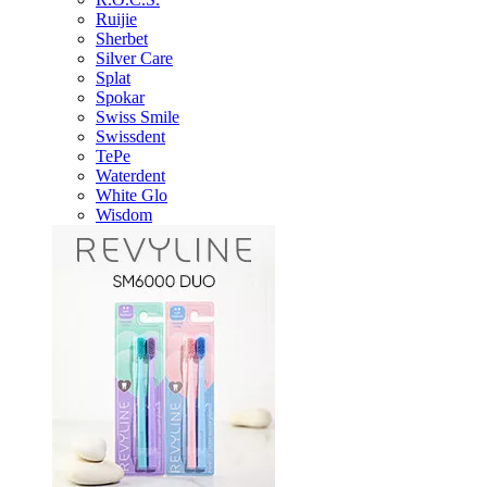
Ruijie
Sherbet
Silver Care
Splat
Spokar
Swiss Smile
Swissdent
TePe
Waterdent
White Glo
Wisdom