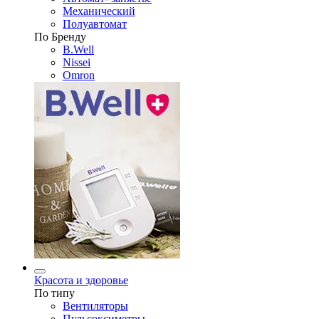
Механический
Полуавтомат
По Бренду
B.Well
Nissei
Omron
Красота и здоровье
По типу
Вентиляторы
Пульсоксиметры