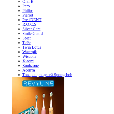
Oral-B
Paro
Philips
Pierrot
PresiDENT
R.O.C.S.
Silver Care
Smile Guard
Splat
TePe
Twin Lotus
Waterpik
Wisdom
Xiaomi
Zoobzone
Асепта
Товары для детей Spongebob