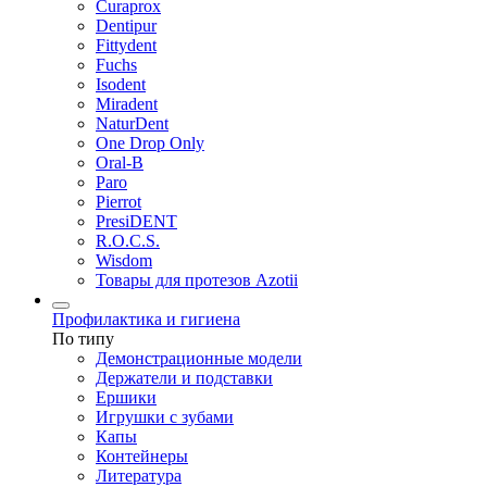
Curaprox
Dentipur
Fittydent
Fuchs
Isodent
Miradent
NaturDent
One Drop Only
Oral-B
Paro
Pierrot
PresiDENT
R.O.C.S.
Wisdom
Товары для протезов Azotii
Профилактика и гигиена
По типу
Демонстрационные модели
Держатели и подставки
Ершики
Игрушки с зубами
Капы
Контейнеры
Литература