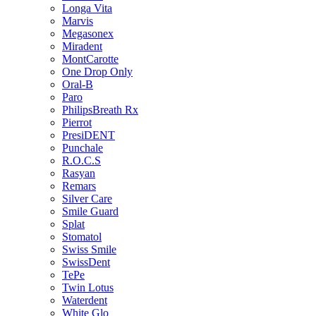
Longa Vita
Marvis
Megasonex
Miradent
MontCarotte
One Drop Only
Oral-B
Paro
PhilipsBreath Rx
Pierrot
PresiDENT
Punchale
R.O.C.S
Rasyan
Remars
Silver Care
Smile Guard
Splat
Stomatol
Swiss Smile
SwissDent
TePe
Twin Lotus
Waterdent
White Glo