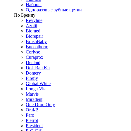
Наборы
Одноразовые зубные щетки
По Бренду
Revyline
Azotii
Biomed
Biorepair
BrushBaby
Buccotherm
Corlyse
Curaprox
Dentaid
Dok Bau Ku
Domery
Firefly
Global White
Longa Vita
Marvis
Miradent
One Drop Only
Oral-B
Paro
Pierrot
President
R.O.C.S.