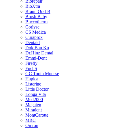
Biorepair
BioXtra
Braun Oral-B
Brush Baby
Buccotherm
Corlyse
CS Medica
Curaprox
Dentaid
Dok Bau Ku
Dr.Hinz Dental
Emmi-Dent
Firefly
FuchS
GC Tooth Mousse
Hapica
Listerine
Little Doctor
Longa Vita
Med2000
Megaten
Miradent
MontCarotte
MRC
Omron