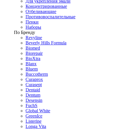
Для укрепления эмали
Концентрированные
Отбеливающие
Противовоспалительные
Пенки
Наборы
По Бренду
Revyline
Beverly Hills Formula
Biomed
Biorepair
BioXtra
Blanx
Bluem
Buccotherm
Curaprox
Curasept
Dentaid
Dentum
Desensin
FuchS
Global White
GreenIce
Listerine
Longa Vita