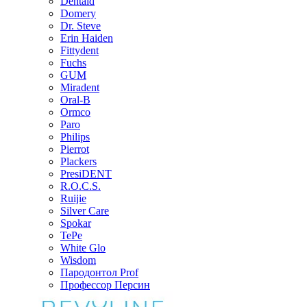
Dentaid
Domery
Dr. Steve
Erin Haiden
Fittydent
Fuchs
GUM
Miradent
Oral-B
Ormco
Paro
Philips
Pierrot
Plackers
PresiDENT
R.O.C.S.
Ruijie
Silver Care
Spokar
TePe
White Glo
Wisdom
Пародонтол Prof
Профессор Персин