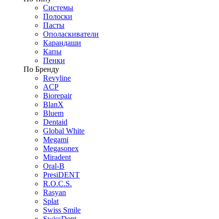
Системы
Полоски
Пасты
Ополаскиватели
Карандаши
Капы
Пенки
По Бренду
Revyline
ACP
Biorepair
BlanX
Bluem
Dentaid
Global White
Megami
Megasonex
Miradent
Oral-B
PresiDENT
R.O.C.S.
Rasyan
Splat
Swiss Smile
SwissDent