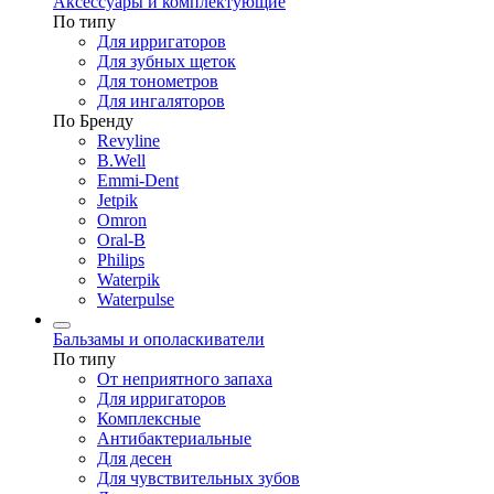
Аксессуары и комплектующие
По типу
Для ирригаторов
Для зубных щеток
Для тонометров
Для ингаляторов
По Бренду
Revyline
B.Well
Emmi-Dent
Jetpik
Omron
Oral-B
Philips
Waterpik
Waterpulse
Бальзамы и ополаскиватели
По типу
От неприятного запаха
Для ирригаторов
Комплексные
Антибактериальные
Для десен
Для чувствительных зубов