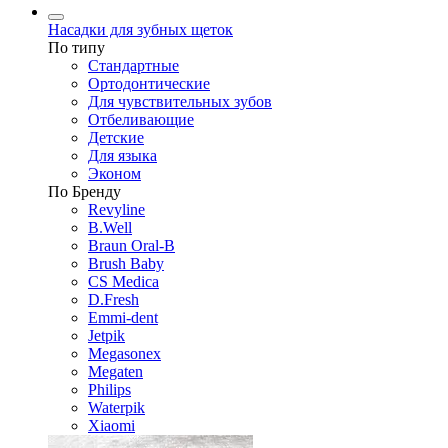
Насадки для зубных щеток
По типу
Стандартные
Ортодонтические
Для чувствительных зубов
Отбеливающие
Детские
Для языка
Эконом
По Бренду
Revyline
B.Well
Braun Oral-B
Brush Baby
CS Medica
D.Fresh
Emmi-dent
Jetpik
Megasonex
Megaten
Philips
Waterpik
Xiaomi