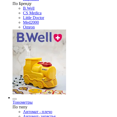
По Бренду
B.Well
CS Medica
Little Doctor
Med2000
Omron
Тонометры
По типу
Автомат - плечо
Автомат- запястье