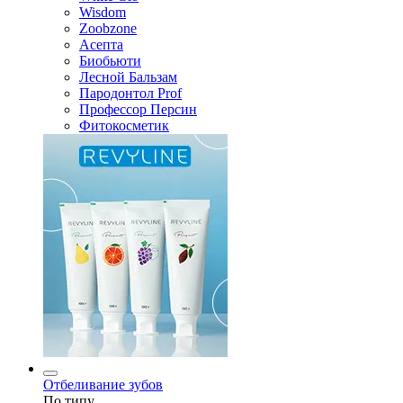
Wisdom
Zoobzone
Асепта
Биобьюти
Лесной Бальзам
Пародонтол Prof
Профессор Персин
Фитокосметик
Отбеливание зубов
По типу