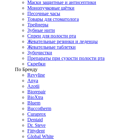
Маски защитные и антисептики
Монопучковые щётки
Песочные часы
Товары для стоматолога
Трейнеры
Зубные нити
Спреи для полости рта
Жевательные резинки и леденцы
Жевательные таблетки
Зубочистки
Препараты при сухости полости рта
Скребки
По Бренду
Revyline
Anya
Azotii
Biorepair
BioXtra
Bluem
Buccotherm
Curaprox
Dentaid
Dr. Steve
Fittydent
Global White