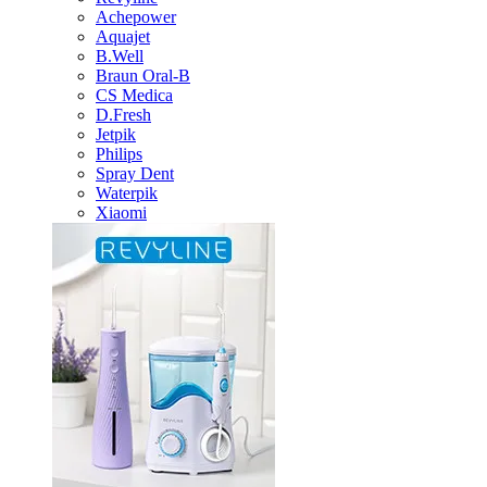
Achepower
Aquajet
B.Well
Braun Oral-B
CS Medica
D.Fresh
Jetpik
Philips
Spray Dent
Waterpik
Xiaomi