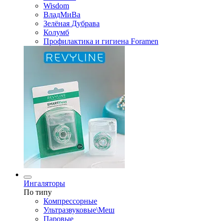
Wisdom
ВладМиВа
Зелёная Дубрава
Колумб
Профилактика и гигиена Foramen
Ингаляторы
По типу
Компрессорные
Ультразвуковые\Меш
Паровые