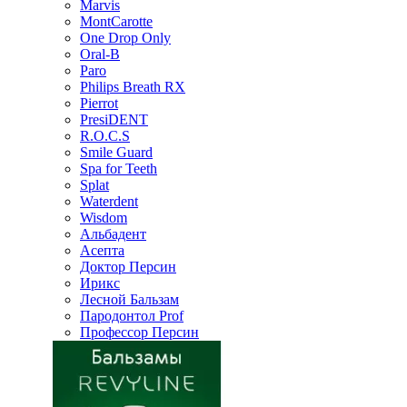
Marvis
MontCarotte
One Drop Only
Oral-B
Paro
Philips Breath RX
Pierrot
PresiDENT
R.O.C.S
Smile Guard
Spa for Teeth
Splat
Waterdent
Wisdom
Альбадент
Асепта
Доктор Персин
Ирикс
Лесной Бальзам
Пародонтол Prof
Профессор Персин