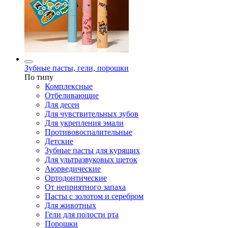
Зубные пасты, гели, порошки
По типу
Комплексные
Отбеливающие
Для десен
Для чувствительных зубов
Для укрепления эмали
Противовоспалительные
Детские
Зубные пасты для курящих
Для ультразвуковых щеток
Аюрведические
Ортодонтические
От неприятного запаха
Пасты с золотом и серебром
Для животных
Гели для полости рта
Порошки