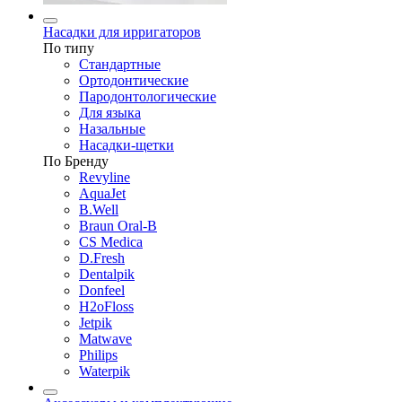
Насадки для ирригаторов
По типу
Стандартные
Ортодонтические
Пародонтологические
Для языка
Назальные
Насадки-щетки
По Бренду
Revyline
AquaJet
B.Well
Braun Oral-B
CS Medica
D.Fresh
Dentalpik
Donfeel
H2oFloss
Jetpik
Matwave
Philips
Waterpik