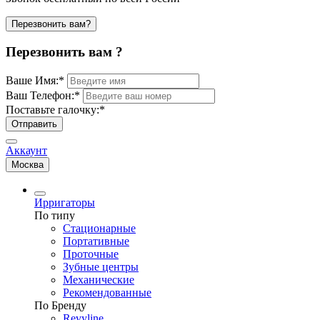
Перезвонить вам?
Перезвонить вам ?
Ваше Имя:
*
Ваш Телефон:
*
Поставьте галочку:
*
Отправить
Аккаунт
Москва
Ирригаторы
По типу
Стационарные
Портативные
Проточные
Зубные центры
Механические
Рекомендованные
По Бренду
Revyline