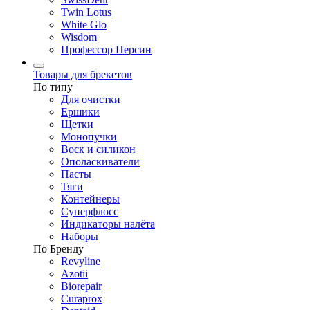
Twin Lotus
White Glo
Wisdom
Профессор Персин
Товары для брекетов
По типу
Для очистки
Ершики
Щетки
Монопучки
Воск и силикон
Ополаскиватели
Пасты
Тяги
Контейнеры
Суперфлосс
Индикаторы налёта
Наборы
По Бренду
Revyline
Azotii
Biorepair
Curaprox