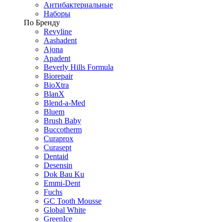
Антибактериальные
Наборы
По Бренду
Revyline
Aashadent
Ajona
Apadent
Beverly Hills Formula
Biorepair
BioXtra
BlanX
Blend-a-Med
Bluem
Brush Baby
Buccotherm
Curaprox
Curasept
Dentaid
Desensin
Dok Bau Ku
Emmi-Dent
Fuchs
GC Tooth Mousse
Global White
GreenIce