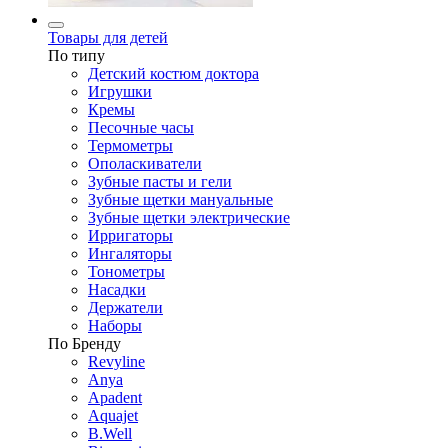
Товары для детей
По типу
Детский костюм доктора
Игрушки
Кремы
Песочные часы
Термометры
Ополаскиватели
Зубные пасты и гели
Зубные щетки мануальные
Зубные щетки электрические
Ирригаторы
Ингаляторы
Тонометры
Насадки
Держатели
Наборы
По Бренду
Revyline
Anya
Apadent
Aquajet
B.Well