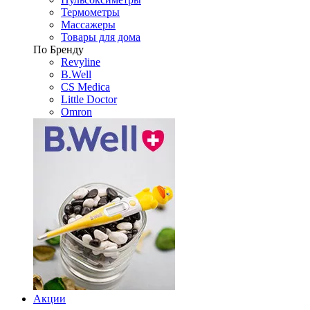
Термометры
Массажеры
Товары для дома
По Бренду
Revyline
B.Well
CS Medica
Little Doctor
Omron
Акции