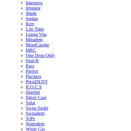
Interprox
Irrigator
Jetpik
Jordan
Kerr
Life Time
Longa Vita
Miradent
MontCarotte
MRC
One Drop Only
Oral-B
Paro
Pierrot
Plackers
PresiDENT
R.O.C.S
Sherbet
Silver Care
Splat
Swiss Smile
Swissdent
TePe
Waterdent
White Glo