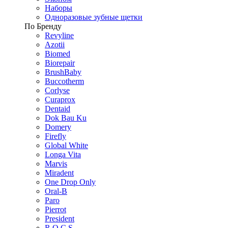
Наборы
Одноразовые зубные щетки
По Бренду
Revyline
Azotii
Biomed
Biorepair
BrushBaby
Buccotherm
Corlyse
Curaprox
Dentaid
Dok Bau Ku
Domery
Firefly
Global White
Longa Vita
Marvis
Miradent
One Drop Only
Oral-B
Paro
Pierrot
President
R.O.C.S.