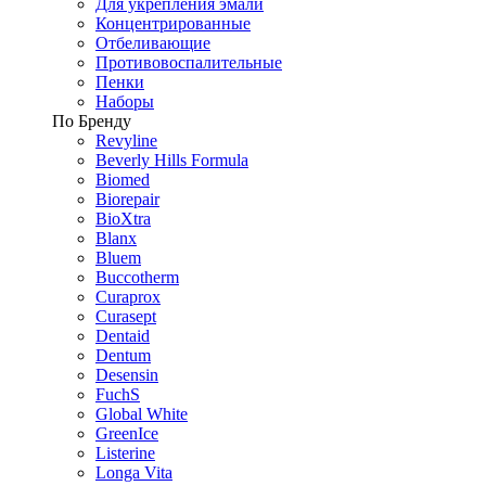
Для укрепления эмали
Концентрированные
Отбеливающие
Противовоспалительные
Пенки
Наборы
По Бренду
Revyline
Beverly Hills Formula
Biomed
Biorepair
BioXtra
Blanx
Bluem
Buccotherm
Curaprox
Curasept
Dentaid
Dentum
Desensin
FuchS
Global White
GreenIce
Listerine
Longa Vita