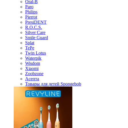
Oral-B
Paro
Philips
Pierrot
PresiDENT
R.O.C.S.
Silver Care
Smile Guard
Splat
TePe
Twin Lotus
Waterpik
Wisdom
Xiaomi
Zoobzone
Асепта
Товары для детей Spongebob