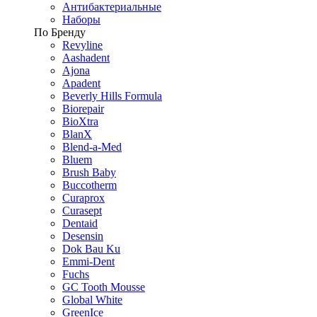
Антибактериальные
Наборы
По Бренду
Revyline
Aashadent
Ajona
Apadent
Beverly Hills Formula
Biorepair
BioXtra
BlanX
Blend-a-Med
Bluem
Brush Baby
Buccotherm
Curaprox
Curasept
Dentaid
Desensin
Dok Bau Ku
Emmi-Dent
Fuchs
GC Tooth Mousse
Global White
GreenIce