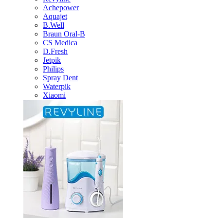
Achepower
Aquajet
B.Well
Braun Oral-B
CS Medica
D.Fresh
Jetpik
Philips
Spray Dent
Waterpik
Xiaomi