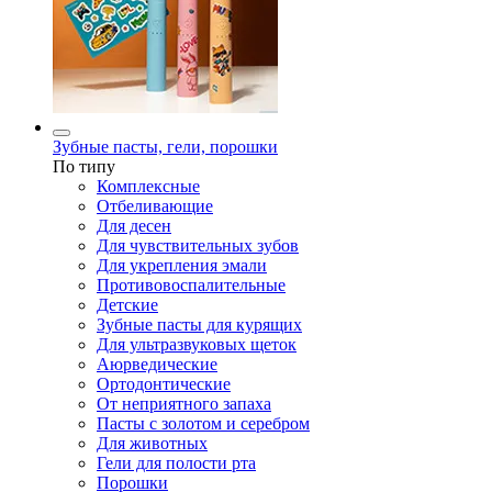
Зубные пасты, гели, порошки
По типу
Комплексные
Отбеливающие
Для десен
Для чувствительных зубов
Для укрепления эмали
Противовоспалительные
Детские
Зубные пасты для курящих
Для ультразвуковых щеток
Аюрведические
Ортодонтические
От неприятного запаха
Пасты с золотом и серебром
Для животных
Гели для полости рта
Порошки