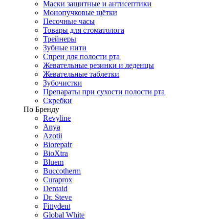
Маски защитные и антисептики
Монопучковые щётки
Песочные часы
Товары для стоматолога
Трейнеры
Зубные нити
Спреи для полости рта
Жевательные резинки и леденцы
Жевательные таблетки
Зубочистки
Препараты при сухости полости рта
Скребки
По Бренду
Revyline
Anya
Azotii
Biorepair
BioXtra
Bluem
Buccotherm
Curaprox
Dentaid
Dr. Steve
Fittydent
Global White