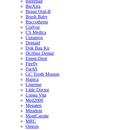
Biorepair
BioXtra
Braun Oral-B
Brush Baby
Buccotherm
Corlyse
CS Medica
Curaprox
Dentaid
Dok Bau Ku
Dr.Hinz Dental
Emmi-Dent
Firefly
FuchS
GC Tooth Mousse
Hapica
Listerine
Little Doctor
Longa Vita
Med2000
Megaten
Miradent
MontCarotte
MRC
Omron