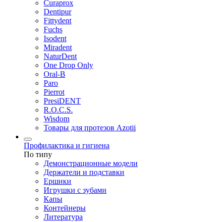
Curaprox
Dentipur
Fittydent
Fuchs
Isodent
Miradent
NaturDent
One Drop Only
Oral-B
Paro
Pierrot
PresiDENT
R.O.C.S.
Wisdom
Товары для протезов Azotii
Профилактика и гигиена
По типу
Демонстрационные модели
Держатели и подставки
Ершики
Игрушки с зубами
Капы
Контейнеры
Литература