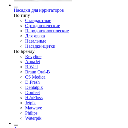
Насадки для ирригаторов
По типу
Стандартные
Ортодонтические
Пародонтологические
Для языка
Назальные
Насадки-щетки
По Бренду
Revyline
AquaJet
B.Well
Braun Oral-B
CS Medica
D.Fresh
Dentalpik
Donfeel
H2oFloss
Jetpik
Matwave
Philips
Waterpik