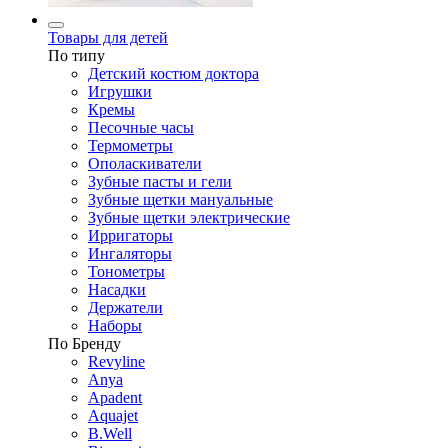
Товары для детей
По типу
Детский костюм доктора
Игрушки
Кремы
Песочные часы
Термометры
Ополаскиватели
Зубные пасты и гели
Зубные щетки мануальные
Зубные щетки электрические
Ирригаторы
Ингаляторы
Тонометры
Насадки
Держатели
Наборы
По Бренду
Revyline
Anya
Apadent
Aquajet
B.Well