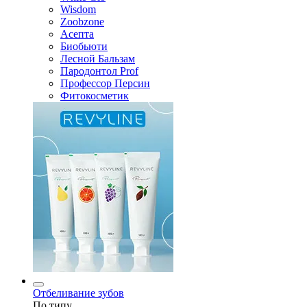
Wisdom
Zoobzone
Асепта
Биобьюти
Лесной Бальзам
Пародонтол Prof
Профессор Персин
Фитокосметик
Отбеливание зубов
По типу