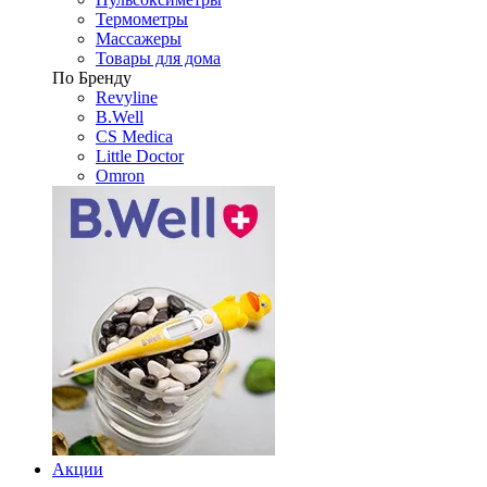
Термометры
Массажеры
Товары для дома
По Бренду
Revyline
B.Well
CS Medica
Little Doctor
Omron
Акции