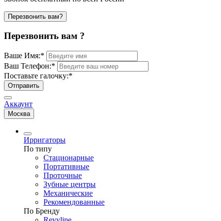
Перезвонить вам?
Перезвонить вам ?
Ваше Имя:
*
Ваш Телефон:
*
Поставьте галочку:
*
Отправить
Аккаунт
Москва
Ирригаторы
По типу
Стационарные
Портативные
Проточные
Зубные центры
Механические
Рекомендованные
По Бренду
Revyline