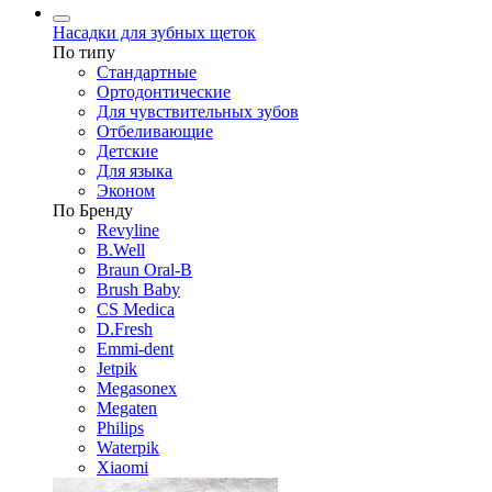
Насадки для зубных щеток
По типу
Стандартные
Ортодонтические
Для чувствительных зубов
Отбеливающие
Детские
Для языка
Эконом
По Бренду
Revyline
B.Well
Braun Oral-B
Brush Baby
CS Medica
D.Fresh
Emmi-dent
Jetpik
Megasonex
Megaten
Philips
Waterpik
Xiaomi