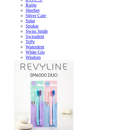
Ruijie
Sherbet
Silver Care
Splat
Spokar
Swiss Smile
Swissdent
TePe
Waterdent
White Glo
Wisdom