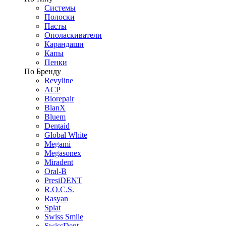
Системы
Полоски
Пасты
Ополаскиватели
Карандаши
Капы
Пенки
По Бренду
Revyline
ACP
Biorepair
BlanX
Bluem
Dentaid
Global White
Megami
Megasonex
Miradent
Oral-B
PresiDENT
R.O.C.S.
Rasyan
Splat
Swiss Smile
SwissDent