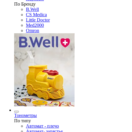
По Бренду
B.Well
CS Medica
Little Doctor
Med2000
Omron
Тонометры
По типу
Автомат - плечо
Автомат- запястье