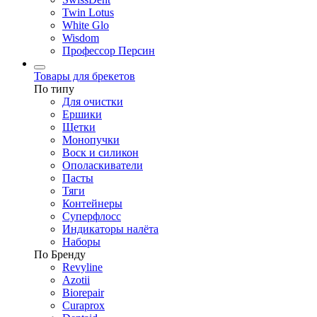
Twin Lotus
White Glo
Wisdom
Профессор Персин
Товары для брекетов
По типу
Для очистки
Ершики
Щетки
Монопучки
Воск и силикон
Ополаскиватели
Пасты
Тяги
Контейнеры
Суперфлосс
Индикаторы налёта
Наборы
По Бренду
Revyline
Azotii
Biorepair
Curaprox