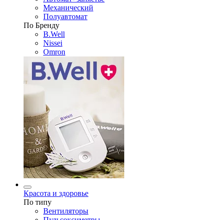
Механический
Полуавтомат
По Бренду
B.Well
Nissei
Omron
Красота и здоровье
По типу
Вентиляторы
Пульсоксиметры