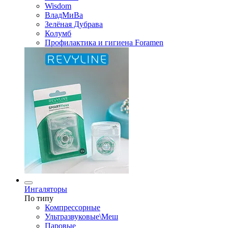
Wisdom
ВладМиВа
Зелёная Дубрава
Колумб
Профилактика и гигиена Foramen
Ингаляторы
По типу
Компрессорные
Ультразвуковые\Меш
Паровые