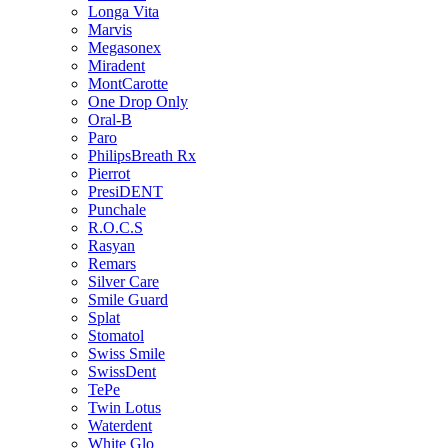
Longa Vita
Marvis
Megasonex
Miradent
MontCarotte
One Drop Only
Oral-B
Paro
PhilipsBreath Rx
Pierrot
PresiDENT
Punchale
R.O.C.S
Rasyan
Remars
Silver Care
Smile Guard
Splat
Stomatol
Swiss Smile
SwissDent
TePe
Twin Lotus
Waterdent
White Glo