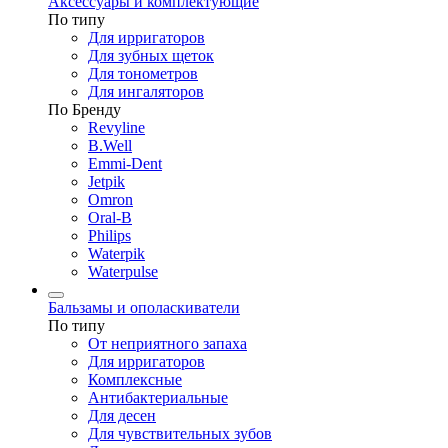
Аксессуары и комплектующие
По типу
Для ирригаторов
Для зубных щеток
Для тонометров
Для ингаляторов
По Бренду
Revyline
B.Well
Emmi-Dent
Jetpik
Omron
Oral-B
Philips
Waterpik
Waterpulse
Бальзамы и ополаскиватели
По типу
От неприятного запаха
Для ирригаторов
Комплексные
Антибактериальные
Для десен
Для чувствительных зубов