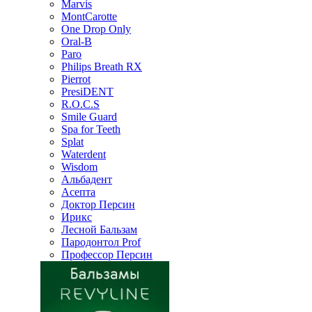
Marvis
MontCarotte
One Drop Only
Oral-B
Paro
Philips Breath RX
Pierrot
PresiDENT
R.O.C.S
Smile Guard
Spa for Teeth
Splat
Waterdent
Wisdom
Альбадент
Асепта
Доктор Персин
Ирикс
Лесной Бальзам
Пародонтол Prof
Профессор Персин