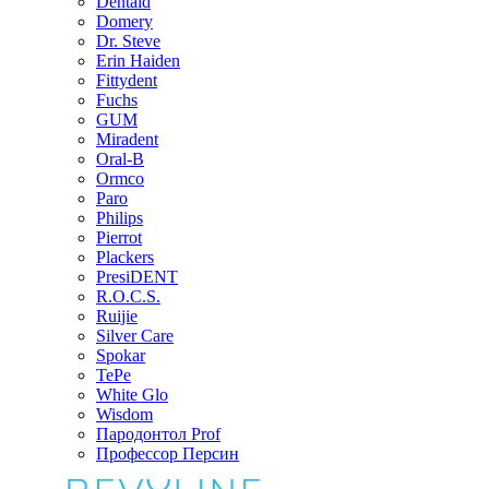
Dentaid
Domery
Dr. Steve
Erin Haiden
Fittydent
Fuchs
GUM
Miradent
Oral-B
Ormco
Paro
Philips
Pierrot
Plackers
PresiDENT
R.O.C.S.
Ruijie
Silver Care
Spokar
TePe
White Glo
Wisdom
Пародонтол Prof
Профессор Персин