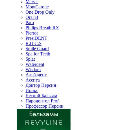
Marvis
MontCarotte
One Drop Only
Oral-B
Paro
Philips Breath RX
Pierrot
PresiDENT
R.O.C.S
Smile Guard
Spa for Teeth
Splat
Waterdent
Wisdom
Альбадент
Асепта
Доктор Персин
Ирикс
Лесной Бальзам
Пародонтол Prof
Профессор Персин