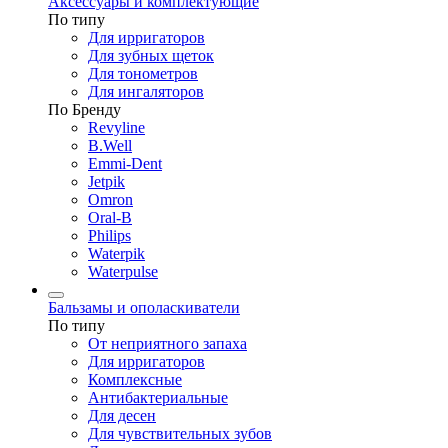
Аксессуары и комплектующие
По типу
Для ирригаторов
Для зубных щеток
Для тонометров
Для ингаляторов
По Бренду
Revyline
B.Well
Emmi-Dent
Jetpik
Omron
Oral-B
Philips
Waterpik
Waterpulse
Бальзамы и ополаскиватели
По типу
От неприятного запаха
Для ирригаторов
Комплексные
Антибактериальные
Для десен
Для чувствительных зубов