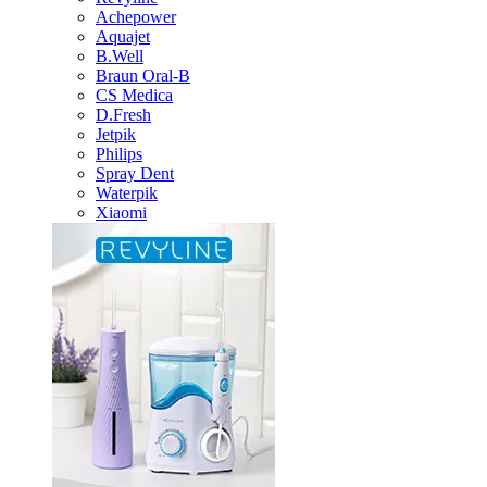
Achepower
Aquajet
B.Well
Braun Oral-B
CS Medica
D.Fresh
Jetpik
Philips
Spray Dent
Waterpik
Xiaomi