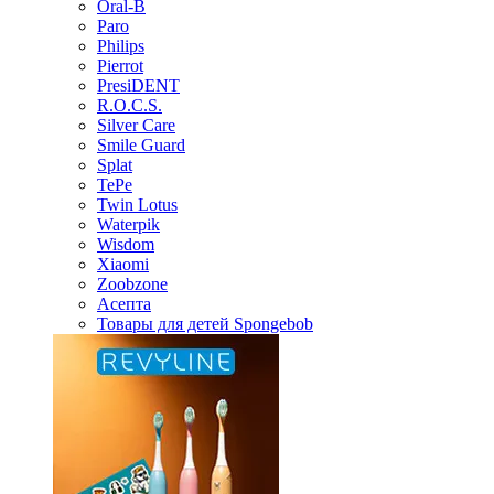
Oral-B
Paro
Philips
Pierrot
PresiDENT
R.O.C.S.
Silver Care
Smile Guard
Splat
TePe
Twin Lotus
Waterpik
Wisdom
Xiaomi
Zoobzone
Асепта
Товары для детей Spongebob