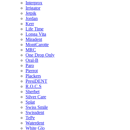
Interprox
Irrigator
Jetpik
Jordan
Kerr
Life Time
Longa Vita
Miradent
MontCarotte
MRC
One Drop Only
Oral-B
Paro
Pierrot
Plackers
PresiDENT
R.O.C.S
Sherbet
Silver Care
Splat
Swiss Smile
Swissdent
TePe
Waterdent
White Glo