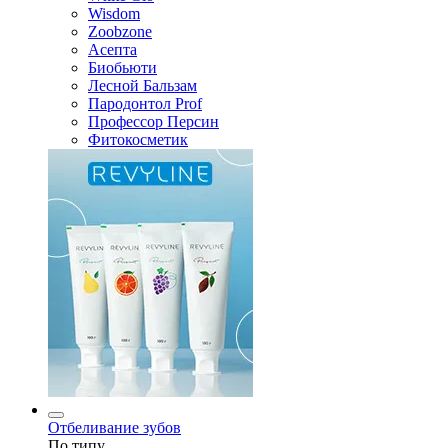
Wisdom
Zoobzone
Асепта
Биобьюти
Лесной Бальзам
Пародонтол Prof
Профессор Персин
Фитокосметик
Отбеливание зубов
По типу