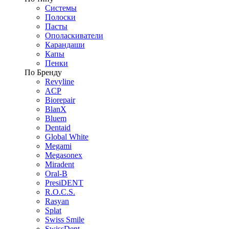
Системы
Полоски
Пасты
Ополаскиватели
Карандаши
Капы
Пенки
По Бренду
Revyline
ACP
Biorepair
BlanX
Bluem
Dentaid
Global White
Megami
Megasonex
Miradent
Oral-B
PresiDENT
R.O.C.S.
Rasyan
Splat
Swiss Smile
SwissDent