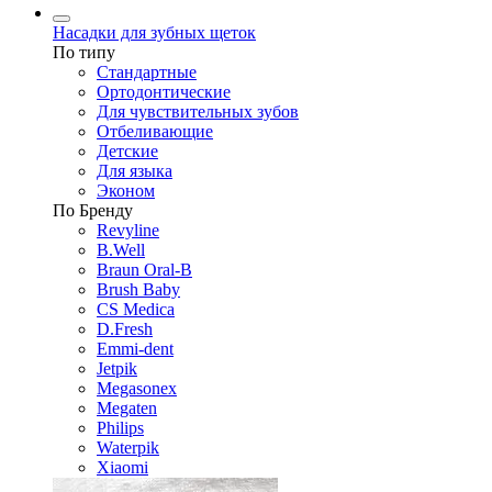
Насадки для зубных щеток
По типу
Стандартные
Ортодонтические
Для чувствительных зубов
Отбеливающие
Детские
Для языка
Эконом
По Бренду
Revyline
B.Well
Braun Oral-B
Brush Baby
CS Medica
D.Fresh
Emmi-dent
Jetpik
Megasonex
Megaten
Philips
Waterpik
Xiaomi