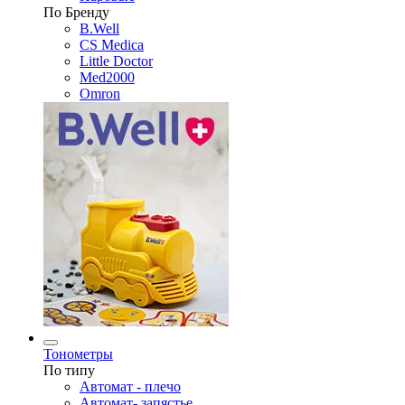
По Бренду
B.Well
CS Medica
Little Doctor
Med2000
Omron
Тонометры
По типу
Автомат - плечо
Автомат- запястье