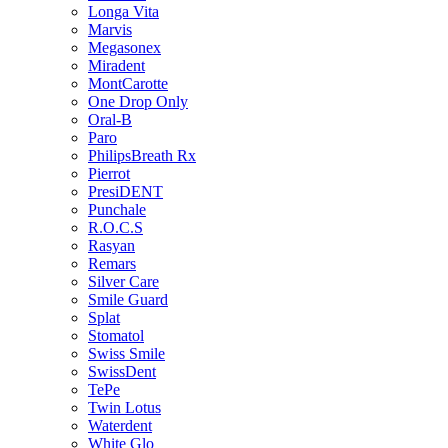
Longa Vita
Marvis
Megasonex
Miradent
MontCarotte
One Drop Only
Oral-B
Paro
PhilipsBreath Rx
Pierrot
PresiDENT
Punchale
R.O.C.S
Rasyan
Remars
Silver Care
Smile Guard
Splat
Stomatol
Swiss Smile
SwissDent
TePe
Twin Lotus
Waterdent
White Glo