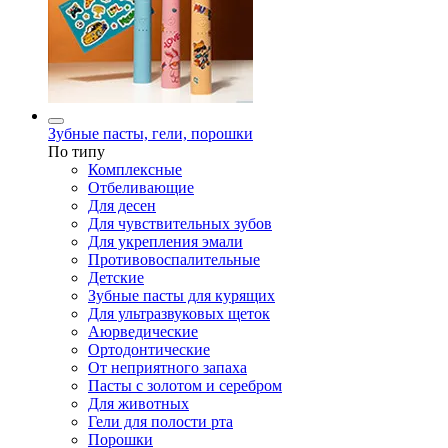
Зубные пасты, гели, порошки
По типу
Комплексные
Отбеливающие
Для десен
Для чувствительных зубов
Для укрепления эмали
Противовоспалительные
Детские
Зубные пасты для курящих
Для ультразвуковых щеток
Аюрведические
Ортодонтические
От неприятного запаха
Пасты с золотом и серебром
Для животных
Гели для полости рта
Порошки