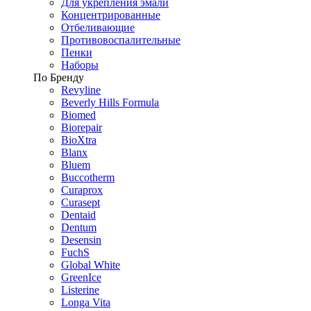
Для укрепления эмали
Концентрированные
Отбеливающие
Противовоспалительные
Пенки
Наборы
По Бренду
Revyline
Beverly Hills Formula
Biomed
Biorepair
BioXtra
Blanx
Bluem
Buccotherm
Curaprox
Curasept
Dentaid
Dentum
Desensin
FuchS
Global White
GreenIce
Listerine
Longa Vita