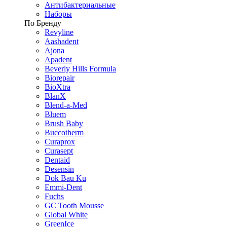
Антибактериальные
Наборы
По Бренду
Revyline
Aashadent
Ajona
Apadent
Beverly Hills Formula
Biorepair
BioXtra
BlanX
Blend-a-Med
Bluem
Brush Baby
Buccotherm
Curaprox
Curasept
Dentaid
Desensin
Dok Bau Ku
Emmi-Dent
Fuchs
GC Tooth Mousse
Global White
GreenIce