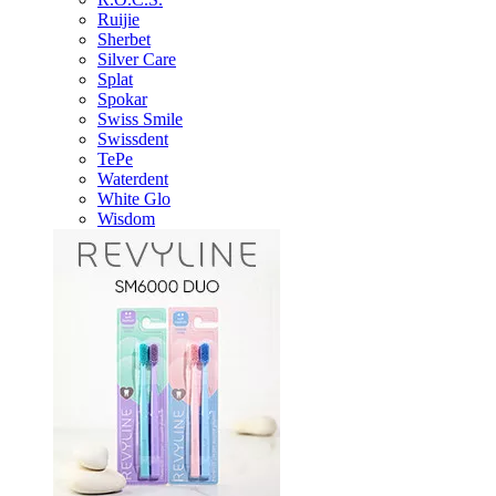
Ruijie
Sherbet
Silver Care
Splat
Spokar
Swiss Smile
Swissdent
TePe
Waterdent
White Glo
Wisdom