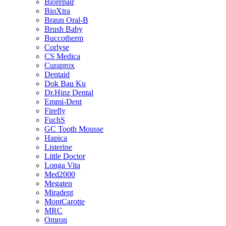
Biorepair
BioXtra
Braun Oral-B
Brush Baby
Buccotherm
Corlyse
CS Medica
Curaprox
Dentaid
Dok Bau Ku
Dr.Hinz Dental
Emmi-Dent
Firefly
FuchS
GC Tooth Mousse
Hapica
Listerine
Little Doctor
Longa Vita
Med2000
Megaten
Miradent
MontCarotte
MRC
Omron