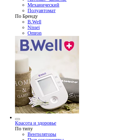
Механический
Полуавтомат
По Бренду
B.Well
Nissei
Omron
Красота и здоровье
По типу
Вентиляторы
Пульсоксиметры