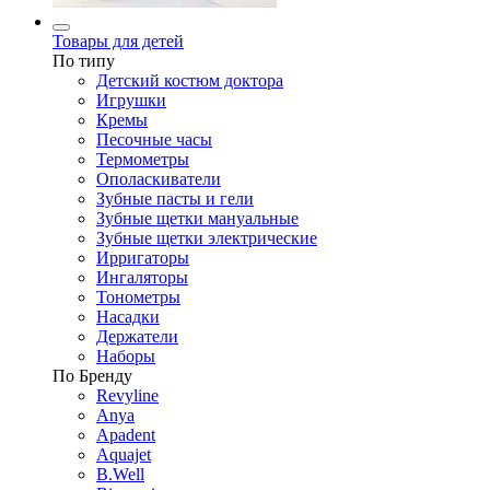
Товары для детей
По типу
Детский костюм доктора
Игрушки
Кремы
Песочные часы
Термометры
Ополаскиватели
Зубные пасты и гели
Зубные щетки мануальные
Зубные щетки электрические
Ирригаторы
Ингаляторы
Тонометры
Насадки
Держатели
Наборы
По Бренду
Revyline
Anya
Apadent
Aquajet
B.Well