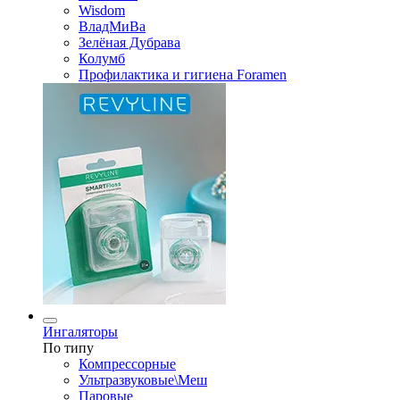
Wisdom
ВладМиВа
Зелёная Дубрава
Колумб
Профилактика и гигиена Foramen
Ингаляторы
По типу
Компрессорные
Ультразвуковые\Меш
Паровые