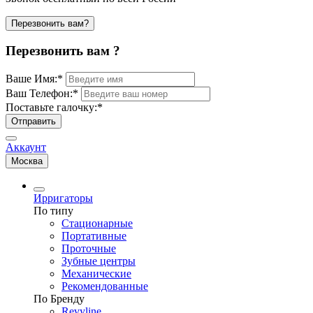
Перезвонить вам?
Перезвонить вам ?
Ваше Имя:
*
Ваш Телефон:
*
Поставьте галочку:
*
Отправить
Аккаунт
Москва
Ирригаторы
По типу
Стационарные
Портативные
Проточные
Зубные центры
Механические
Рекомендованные
По Бренду
Revyline