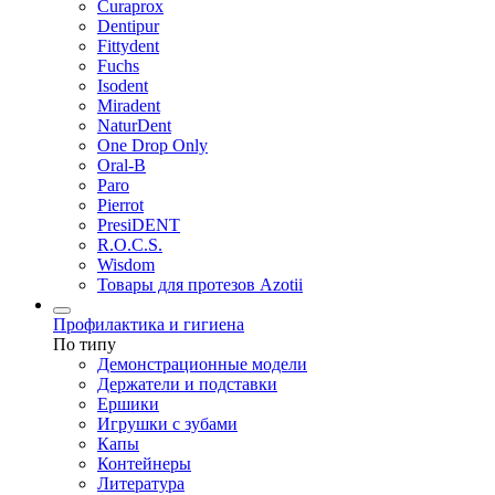
Curaprox
Dentipur
Fittydent
Fuchs
Isodent
Miradent
NaturDent
One Drop Only
Oral-B
Paro
Pierrot
PresiDENT
R.O.C.S.
Wisdom
Товары для протезов Azotii
Профилактика и гигиена
По типу
Демонстрационные модели
Держатели и подставки
Ершики
Игрушки с зубами
Капы
Контейнеры
Литература