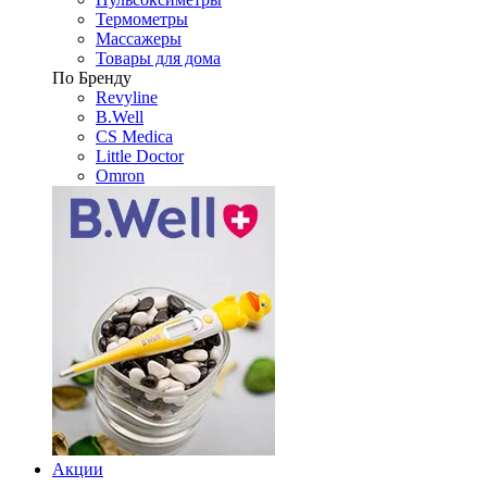
Термометры
Массажеры
Товары для дома
По Бренду
Revyline
B.Well
CS Medica
Little Doctor
Omron
Акции