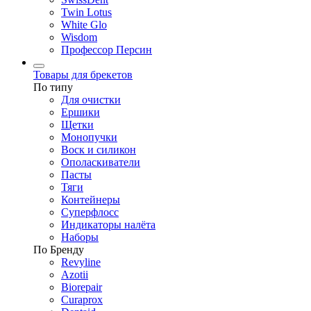
Twin Lotus
White Glo
Wisdom
Профессор Персин
Товары для брекетов
По типу
Для очистки
Ершики
Щетки
Монопучки
Воск и силикон
Ополаскиватели
Пасты
Тяги
Контейнеры
Суперфлосс
Индикаторы налёта
Наборы
По Бренду
Revyline
Azotii
Biorepair
Curaprox