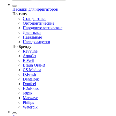
Насадки для ирригаторов
По типу
Стандартные
Ортодонтические
Пародонтологические
Для языка
Назальные
Насадки-щетки
По Бренду
Revyline
AquaJet
B.Well
Braun Oral-B
CS Medica
D.Fresh
Dentalpik
Donfeel
H2oFloss
Jetpik
Matwave
Philips
Waterpik