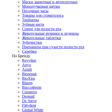
Маски защитные и антисептики
Монопучковые щётки
Песочные часы
Товары для стоматолога
Трейнеры
Зубные нити
Спреи для полости рта
Жевательные резинки и леденцы
Жевательные таблетки
Зубочистки
Препараты при сухости полости рта
Скребки
По Бренду
Revyline
Anya
Azotii
Biorepair
BioXtra
Bluem
Buccotherm
Curaprox
Dentaid
Dr. Steve
Fittydent
Global White