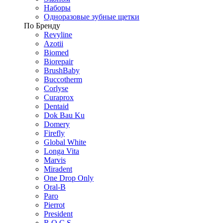
Наборы
Одноразовые зубные щетки
По Бренду
Revyline
Azotii
Biomed
Biorepair
BrushBaby
Buccotherm
Corlyse
Curaprox
Dentaid
Dok Bau Ku
Domery
Firefly
Global White
Longa Vita
Marvis
Miradent
One Drop Only
Oral-B
Paro
Pierrot
President
R.O.C.S.