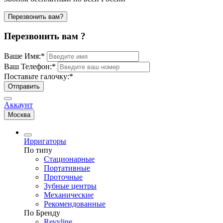
Перезвонить вам?
Перезвонить вам ?
Ваше Имя:
*
Ваш Телефон:
*
Поставьте галочку:
*
Отправить
Аккаунт
Москва
Ирригаторы
По типу
Стационарные
Портативные
Проточные
Зубные центры
Механические
Рекомендованные
По Бренду
Revyline