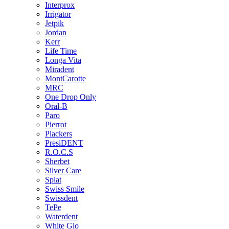
Interprox
Irrigator
Jetpik
Jordan
Kerr
Life Time
Longa Vita
Miradent
MontCarotte
MRC
One Drop Only
Oral-B
Paro
Pierrot
Plackers
PresiDENT
R.O.C.S
Sherbet
Silver Care
Splat
Swiss Smile
Swissdent
TePe
Waterdent
White Glo