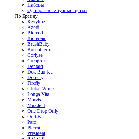
Наборы
Одноразовые зубные щетки
По Бренду
Revyline
Azotii
Biomed
Biorepair
BrushBaby
Buccotherm
Corlyse
Curaprox
Dentaid
Dok Bau Ku
Domery
Firefly
Global White
Longa Vita
Marvis
Miradent
One Drop Only
Oral-B
Paro
Pierrot
President
R.O.C.S.