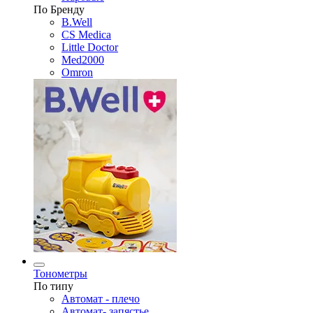
По Бренду
B.Well
CS Medica
Little Doctor
Med2000
Omron
Тонометры
По типу
Автомат - плечо
Автомат- запястье