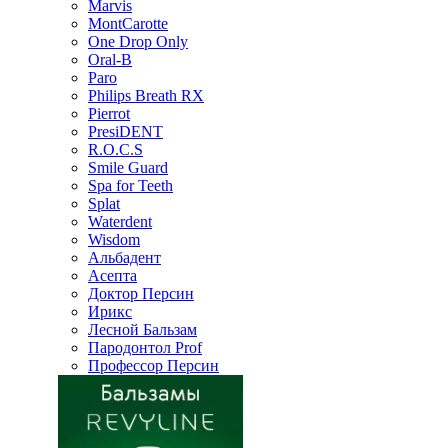
Marvis
MontCarotte
One Drop Only
Oral-B
Paro
Philips Breath RX
Pierrot
PresiDENT
R.O.C.S
Smile Guard
Spa for Teeth
Splat
Waterdent
Wisdom
Альбадент
Асепта
Доктор Персин
Ирикс
Лесной Бальзам
Пародонтол Prof
Профессор Персин