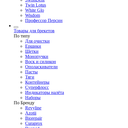
Twin Lotus
White Glo
Wisdom
Профессор Персин
Товары для брекетов
По типу
Для очистки
Ершики
Щетки
Монопучки
Воск и силикон
Ополаскиватели
Пасты
Тяги
Контейнеры
Суперфлосс
Индикаторы налёта
Наборы
По Бренду
Revyline
Azotii
Biorepair
Curaprox