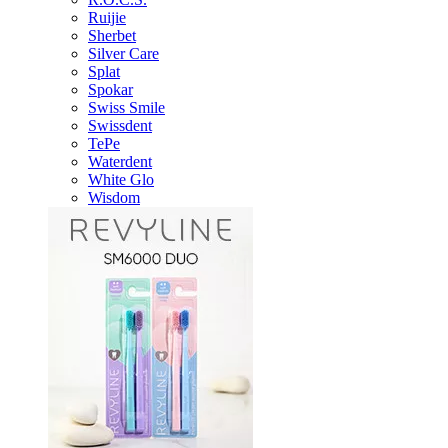
Ruijie
Sherbet
Silver Care
Splat
Spokar
Swiss Smile
Swissdent
TePe
Waterdent
White Glo
Wisdom