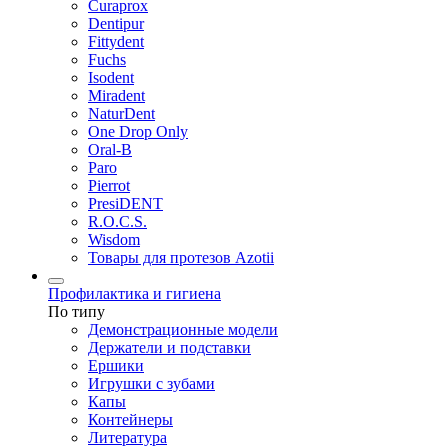
Curaprox
Dentipur
Fittydent
Fuchs
Isodent
Miradent
NaturDent
One Drop Only
Oral-B
Paro
Pierrot
PresiDENT
R.O.C.S.
Wisdom
Товары для протезов Azotii
Профилактика и гигиена
По типу
Демонстрационные модели
Держатели и подставки
Ершики
Игрушки с зубами
Капы
Контейнеры
Литература