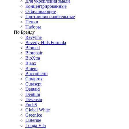
Для укрепления эмали
Концентрированные
Отбеливающие
Противовоспалительные
Пенки
Наборы
По Бренду
Revyline
Beverly Hills Formula
Biomed
Biorepair
BioXtra
Blanx
Bluem
Buccotherm
Curaprox
Curasept
Dentaid
Dentum
Desensin
FuchS
Global White
GreenIce
Listerine
Longa Vita