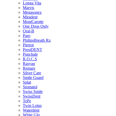
Longa Vita
Marvis
Megasonex
Miradent
MontCarotte
One Drop Only
Oral-B
Paro
PhilipsBreath Rx
Pierrot
PresiDENT
Punchale
R.O.C.S
Rasyan
Remars
Silver Care
Smile Guard
Splat
Stomatol
Swiss Smile
SwissDent
TePe
Twin Lotus
Waterdent
White Glo