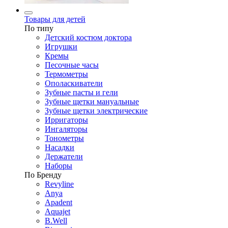
Товары для детей
По типу
Детский костюм доктора
Игрушки
Кремы
Песочные часы
Термометры
Ополаскиватели
Зубные пасты и гели
Зубные щетки мануальные
Зубные щетки электрические
Ирригаторы
Ингаляторы
Тонометры
Насадки
Держатели
Наборы
По Бренду
Revyline
Anya
Apadent
Aquajet
B.Well