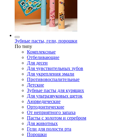
Зубные пасты, гели, порошки
По типу
Комплексные
Отбеливающие
Для десен
Для чувствительных зубов
Для укрепления эмали
Противовоспалительные
Детские
Зубные пасты для курящих
Для ультразвуковых щеток
Аюрведические
Ортодонтические
От неприятного запаха
Пасты с золотом и серебром
Для животных
Гели для полости рта
Порошки