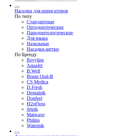
Насадки для ирригаторов
По типу
Стандартные
Ортодонтические
Пародонтологические
Для языка
Назальные
Насадки-щетки
По Бренду
Revyline
AquaJet
B.Well
Braun Oral-B
CS Medica
D.Fresh
Dentalpik
Donfeel
H2oFloss
Jetpik
Matwave
Philips
Waterpik