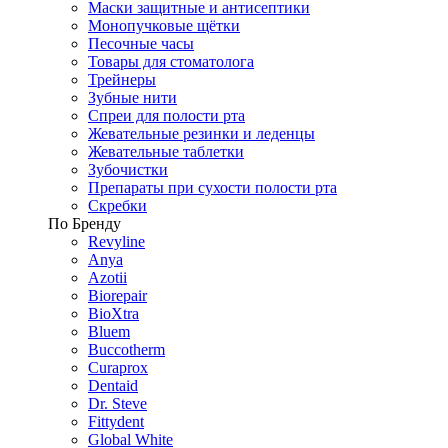
Маски защитные и антисептики
Монопучковые щётки
Песочные часы
Товары для стоматолога
Трейнеры
Зубные нити
Спреи для полости рта
Жевательные резинки и леденцы
Жевательные таблетки
Зубочистки
Препараты при сухости полости рта
Скребки
По Бренду
Revyline
Anya
Azotii
Biorepair
BioXtra
Bluem
Buccotherm
Curaprox
Dentaid
Dr. Steve
Fittydent
Global White