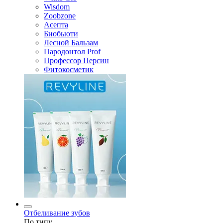
Wisdom
Zoobzone
Асепта
Биобьюти
Лесной Бальзам
Пародонтол Prof
Профессор Персин
Фитокосметик
Отбеливание зубов
По типу