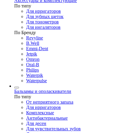
Аксессуары и комплектующие
По типу
Для ирригаторов
Для зубных щеток
Для тонометров
Для ингаляторов
По Бренду
Revyline
B.Well
Emmi-Dent
Jetpik
Omron
Oral-B
Philips
Waterpik
Waterpulse
Бальзамы и ополаскиватели
По типу
От неприятного запаха
Для ирригаторов
Комплексные
Антибактериальные
Для десен
Для чувствительных зубов