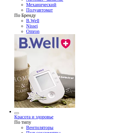
Механический
Полуавтомат
По Бренду
B.Well
Nissei
Omron
Красота и здоровье
По типу
Вентиляторы
Пульсоксиметры