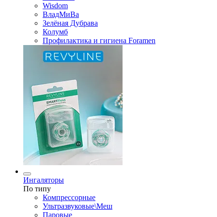
Wisdom
ВладМиВа
Зелёная Дубрава
Колумб
Профилактика и гигиена Foramen
Ингаляторы
По типу
Компрессорные
Ультразвуковые\Меш
Паровые