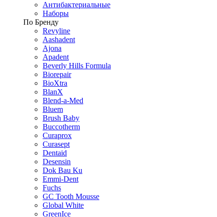
Антибактериальные
Наборы
По Бренду
Revyline
Aashadent
Ajona
Apadent
Beverly Hills Formula
Biorepair
BioXtra
BlanX
Blend-a-Med
Bluem
Brush Baby
Buccotherm
Curaprox
Curasept
Dentaid
Desensin
Dok Bau Ku
Emmi-Dent
Fuchs
GC Tooth Mousse
Global White
GreenIce