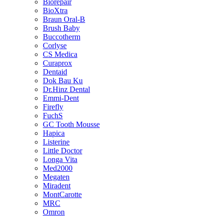
Biorepair
BioXtra
Braun Oral-B
Brush Baby
Buccotherm
Corlyse
CS Medica
Curaprox
Dentaid
Dok Bau Ku
Dr.Hinz Dental
Emmi-Dent
Firefly
FuchS
GC Tooth Mousse
Hapica
Listerine
Little Doctor
Longa Vita
Med2000
Megaten
Miradent
MontCarotte
MRC
Omron