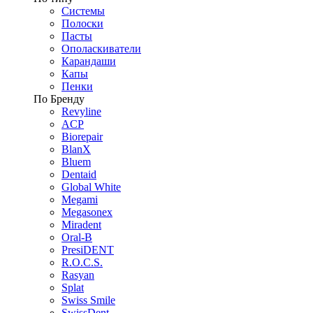
Системы
Полоски
Пасты
Ополаскиватели
Карандаши
Капы
Пенки
По Бренду
Revyline
ACP
Biorepair
BlanX
Bluem
Dentaid
Global White
Megami
Megasonex
Miradent
Oral-B
PresiDENT
R.O.C.S.
Rasyan
Splat
Swiss Smile
SwissDent