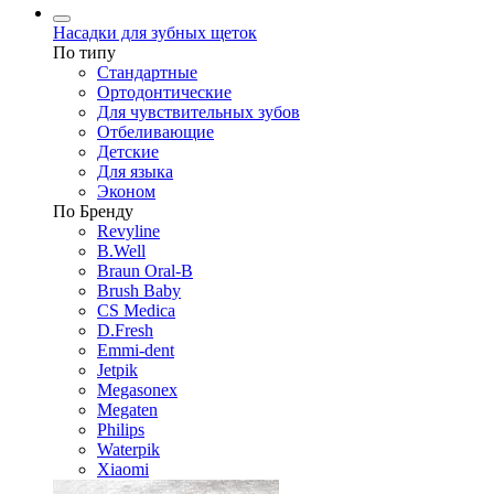
Насадки для зубных щеток
По типу
Стандартные
Ортодонтические
Для чувствительных зубов
Отбеливающие
Детские
Для языка
Эконом
По Бренду
Revyline
B.Well
Braun Oral-B
Brush Baby
CS Medica
D.Fresh
Emmi-dent
Jetpik
Megasonex
Megaten
Philips
Waterpik
Xiaomi