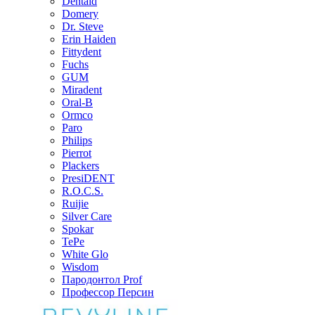
Dentaid
Domery
Dr. Steve
Erin Haiden
Fittydent
Fuchs
GUM
Miradent
Oral-B
Ormco
Paro
Philips
Pierrot
Plackers
PresiDENT
R.O.C.S.
Ruijie
Silver Care
Spokar
TePe
White Glo
Wisdom
Пародонтол Prof
Профессор Персин