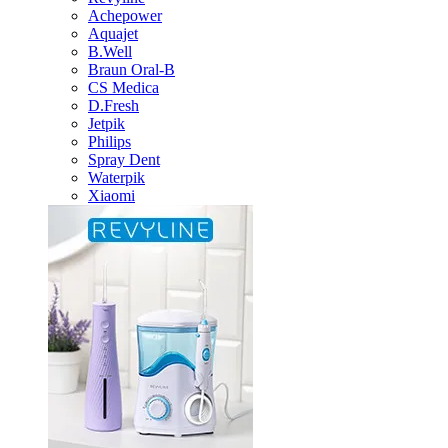
Achepower
Aquajet
B.Well
Braun Oral-B
CS Medica
D.Fresh
Jetpik
Philips
Spray Dent
Waterpik
Xiaomi