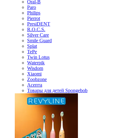
Oral-B
Paro
Philips
Pierrot
PresiDENT
R.O.C.S.
Silver Care
Smile Guard
Splat
TePe
Twin Lotus
Waterpik
Wisdom
Xiaomi
Zoobzone
Асепта
Товары для детей Spongebob