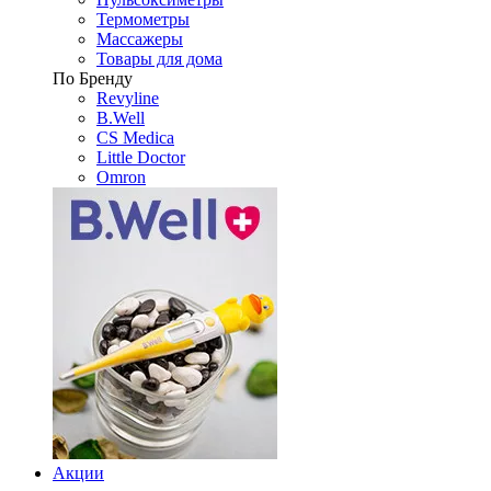
Термометры
Массажеры
Товары для дома
По Бренду
Revyline
B.Well
CS Medica
Little Doctor
Omron
Акции