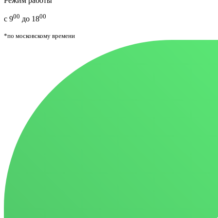
Режим работы
00
00
с 9
до 18
*по московскому времени