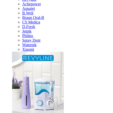
Achepower
Aquajet
B.Well
Braun Oral-B
CS Medica
D.Fresh
Jetpik
Philips
Spray Dent
Waterpik
Xiaomi