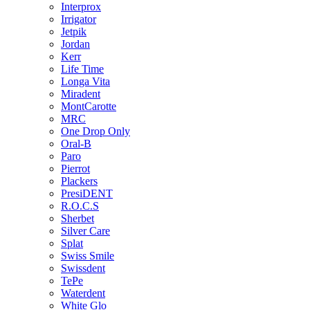
Interprox
Irrigator
Jetpik
Jordan
Kerr
Life Time
Longa Vita
Miradent
MontCarotte
MRC
One Drop Only
Oral-B
Paro
Pierrot
Plackers
PresiDENT
R.O.C.S
Sherbet
Silver Care
Splat
Swiss Smile
Swissdent
TePe
Waterdent
White Glo