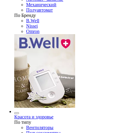
Механический
Полуавтомат
По Бренду
B.Well
Nissei
Omron
Красота и здоровье
По типу
Вентиляторы
Пульсоксиметры