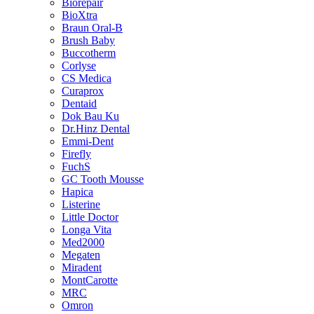
Biorepair
BioXtra
Braun Oral-B
Brush Baby
Buccotherm
Corlyse
CS Medica
Curaprox
Dentaid
Dok Bau Ku
Dr.Hinz Dental
Emmi-Dent
Firefly
FuchS
GC Tooth Mousse
Hapica
Listerine
Little Doctor
Longa Vita
Med2000
Megaten
Miradent
MontCarotte
MRC
Omron