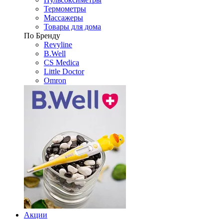
Термометры
Массажеры
Товары для дома
По Бренду
Revyline
B.Well
CS Medica
Little Doctor
Omron
Акции