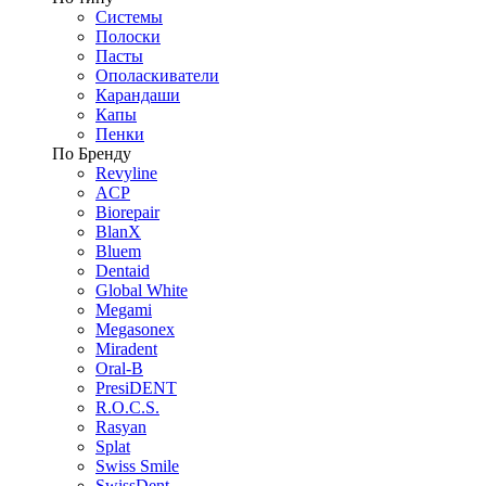
Системы
Полоски
Пасты
Ополаскиватели
Карандаши
Капы
Пенки
По Бренду
Revyline
ACP
Biorepair
BlanX
Bluem
Dentaid
Global White
Megami
Megasonex
Miradent
Oral-B
PresiDENT
R.O.C.S.
Rasyan
Splat
Swiss Smile
SwissDent