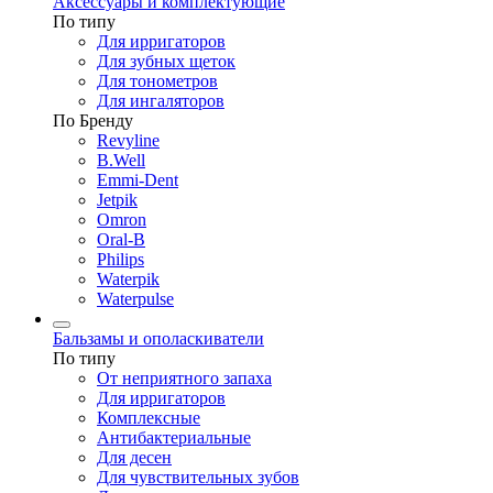
Аксессуары и комплектующие
По типу
Для ирригаторов
Для зубных щеток
Для тонометров
Для ингаляторов
По Бренду
Revyline
B.Well
Emmi-Dent
Jetpik
Omron
Oral-B
Philips
Waterpik
Waterpulse
Бальзамы и ополаскиватели
По типу
От неприятного запаха
Для ирригаторов
Комплексные
Антибактериальные
Для десен
Для чувствительных зубов