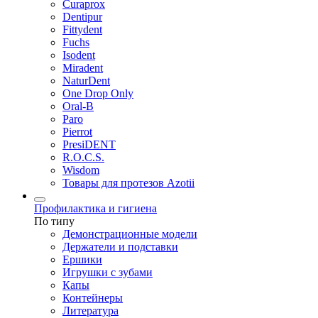
Curaprox
Dentipur
Fittydent
Fuchs
Isodent
Miradent
NaturDent
One Drop Only
Oral-B
Paro
Pierrot
PresiDENT
R.O.C.S.
Wisdom
Товары для протезов Azotii
Профилактика и гигиена
По типу
Демонстрационные модели
Держатели и подставки
Ершики
Игрушки с зубами
Капы
Контейнеры
Литература