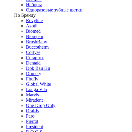
Наборы
Одноразовые зубные щетки
По Бренду
Revyline
Azotii
Biomed
Biorepair
BrushBaby
Buccotherm
Corlyse
Curaprox
Dentaid
Dok Bau Ku
Domery
Firefly
Global White
Longa Vita
Marvis
Miradent
One Drop Only
Oral-B
Paro
Pierrot
President
R.O.C.S.