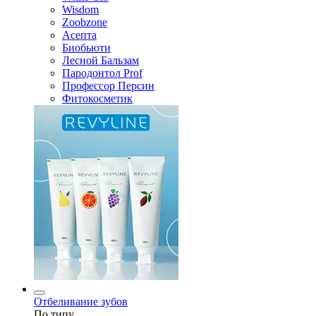
Wisdom
Zoobzone
Асепта
Биобьюти
Лесной Бальзам
Пародонтол Prof
Профессор Персин
Фитокосметик
Отбеливание зубов
По типу