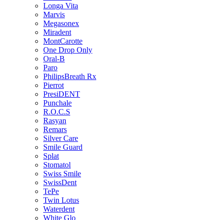
Longa Vita
Marvis
Megasonex
Miradent
MontCarotte
One Drop Only
Oral-B
Paro
PhilipsBreath Rx
Pierrot
PresiDENT
Punchale
R.O.C.S
Rasyan
Remars
Silver Care
Smile Guard
Splat
Stomatol
Swiss Smile
SwissDent
TePe
Twin Lotus
Waterdent
White Glo