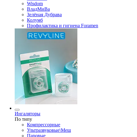
Wisdom
ВладМиВа
Зелёная Дубрава
Колумб
Профилактика и гигиена Foramen
Ингаляторы
По типу
Компрессорные
Ультразвуковые\Меш
Паровые