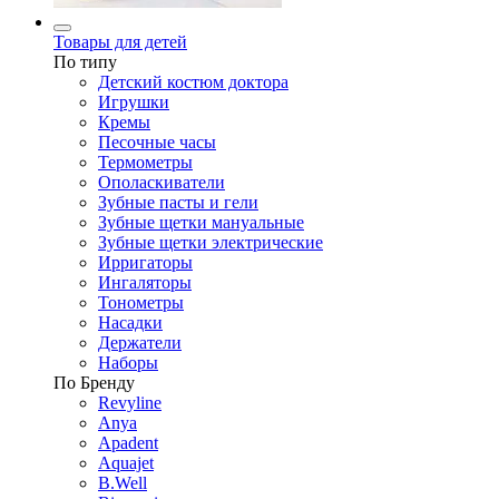
Товары для детей
По типу
Детский костюм доктора
Игрушки
Кремы
Песочные часы
Термометры
Ополаскиватели
Зубные пасты и гели
Зубные щетки мануальные
Зубные щетки электрические
Ирригаторы
Ингаляторы
Тонометры
Насадки
Держатели
Наборы
По Бренду
Revyline
Anya
Apadent
Aquajet
B.Well