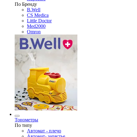
По Бренду
B.Well
CS Medica
Little Doctor
Med2000
Omron
Тонометры
По типу
Автомат - плечо
Автомат- запястье