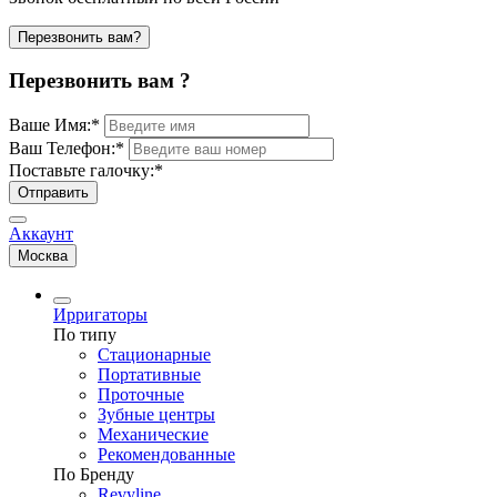
Перезвонить вам?
Перезвонить вам ?
Ваше Имя:
*
Ваш Телефон:
*
Поставьте галочку:
*
Отправить
Аккаунт
Москва
Ирригаторы
По типу
Стационарные
Портативные
Проточные
Зубные центры
Механические
Рекомендованные
По Бренду
Revyline