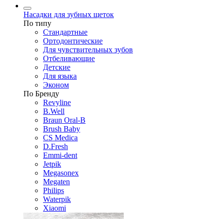
Насадки для зубных щеток
По типу
Стандартные
Ортодонтические
Для чувствительных зубов
Отбеливающие
Детские
Для языка
Эконом
По Бренду
Revyline
B.Well
Braun Oral-B
Brush Baby
CS Medica
D.Fresh
Emmi-dent
Jetpik
Megasonex
Megaten
Philips
Waterpik
Xiaomi