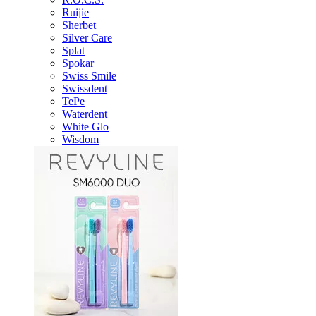
Ruijie
Sherbet
Silver Care
Splat
Spokar
Swiss Smile
Swissdent
TePe
Waterdent
White Glo
Wisdom