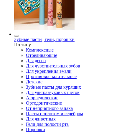
Зубные пасты, гели, порошки
По типу
Комплексные
Отбеливающие
Для десен
Для чувствительных зубов
Для укрепления эмали
Противовоспалительные
Детские
Зубные пасты для курящих
Для ультразвуковых щеток
Аюрведические
Ортодонтические
От неприятного запаха
Пасты с золотом и серебром
Для животных
Гели для полости рта
Порошки