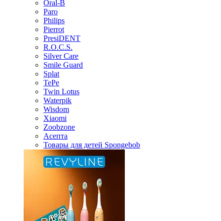
Oral-B
Paro
Philips
Pierrot
PresiDENT
R.O.C.S.
Silver Care
Smile Guard
Splat
TePe
Twin Lotus
Waterpik
Wisdom
Xiaomi
Zoobzone
Асепта
Товары для детей Spongebob