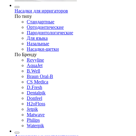
Насадки для ирригаторов
По типу
Стандартные
Ортодонтические
Пародонтологические
Для языка
Назальные
Насадки-щетки
По Бренду
Revyline
AquaJet
B.Well
Braun Oral-B
CS Medica
D.Fresh
Dentalpik
Donfeel
H2oFloss
Jetpik
Matwave
Philips
Waterpik