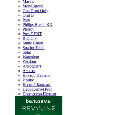
Marvis
MontCarotte
One Drop Only
Oral-B
Paro
Philips Breath RX
Pierrot
PresiDENT
R.O.C.S
Smile Guard
Spa for Teeth
Splat
Waterdent
Wisdom
Альбадент
Асепта
Доктор Персин
Ирикс
Лесной Бальзам
Пародонтол Prof
Профессор Персин