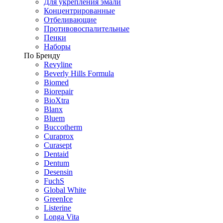
Для укрепления эмали
Концентрированные
Отбеливающие
Противовоспалительные
Пенки
Наборы
По Бренду
Revyline
Beverly Hills Formula
Biomed
Biorepair
BioXtra
Blanx
Bluem
Buccotherm
Curaprox
Curasept
Dentaid
Dentum
Desensin
FuchS
Global White
GreenIce
Listerine
Longa Vita