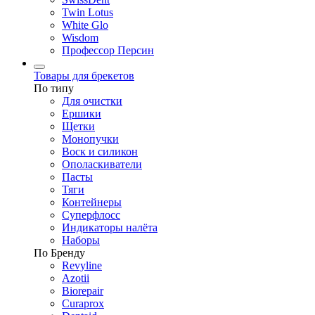
Twin Lotus
White Glo
Wisdom
Профессор Персин
Товары для брекетов
По типу
Для очистки
Ершики
Щетки
Монопучки
Воск и силикон
Ополаскиватели
Пасты
Тяги
Контейнеры
Суперфлосс
Индикаторы налёта
Наборы
По Бренду
Revyline
Azotii
Biorepair
Curaprox