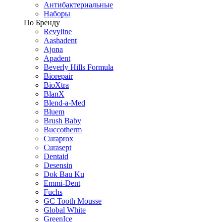
Антибактериальные
Наборы
По Бренду
Revyline
Aashadent
Ajona
Apadent
Beverly Hills Formula
Biorepair
BioXtra
BlanX
Blend-a-Med
Bluem
Brush Baby
Buccotherm
Curaprox
Curasept
Dentaid
Desensin
Dok Bau Ku
Emmi-Dent
Fuchs
GC Tooth Mousse
Global White
GreenIce