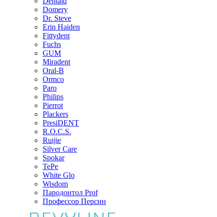
Dentaid
Domery
Dr. Steve
Erin Haiden
Fittydent
Fuchs
GUM
Miradent
Oral-B
Ormco
Paro
Philips
Pierrot
Plackers
PresiDENT
R.O.C.S.
Ruijie
Silver Care
Spokar
TePe
White Glo
Wisdom
Пародонтол Prof
Профессор Персин