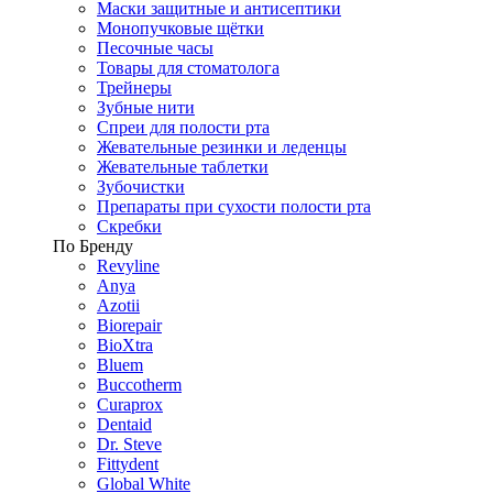
Маски защитные и антисептики
Монопучковые щётки
Песочные часы
Товары для стоматолога
Трейнеры
Зубные нити
Спреи для полости рта
Жевательные резинки и леденцы
Жевательные таблетки
Зубочистки
Препараты при сухости полости рта
Скребки
По Бренду
Revyline
Anya
Azotii
Biorepair
BioXtra
Bluem
Buccotherm
Curaprox
Dentaid
Dr. Steve
Fittydent
Global White