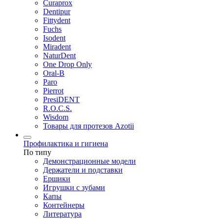
Curaprox
Dentipur
Fittydent
Fuchs
Isodent
Miradent
NaturDent
One Drop Only
Oral-B
Paro
Pierrot
PresiDENT
R.O.C.S.
Wisdom
Товары для протезов Azotii
Профилактика и гигиена
По типу
Демонстрационные модели
Держатели и подставки
Ершики
Игрушки с зубами
Капы
Контейнеры
Литература