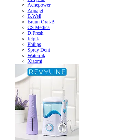
Achepower
Aquajet
B.Well
Braun Oral-B
CS Medica
D.Fresh
Jetpik
Philips
Spray Dent
Waterpik
Xiaomi