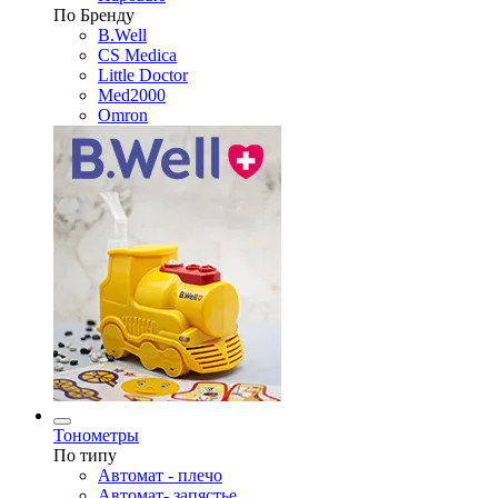
По Бренду
B.Well
CS Medica
Little Doctor
Med2000
Omron
Тонометры
По типу
Автомат - плечо
Автомат- запястье