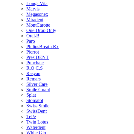
Longa Vita
Marvis
Megasonex
Miradent
MontCarotte
One Drop Only
Oral-B
Paro
PhilipsBreath Rx
Pierrot
PresiDENT
Punchale
R.O.C.S
Rasyan
Remars
Silver Care
Smile Guard
Splat
Stomatol
Swiss Smile
SwissDent
TePe
Twin Lotus
Waterdent
White Glo