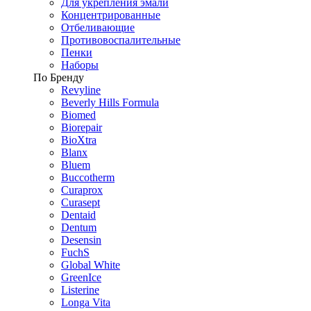
Для укрепления эмали
Концентрированные
Отбеливающие
Противовоспалительные
Пенки
Наборы
По Бренду
Revyline
Beverly Hills Formula
Biomed
Biorepair
BioXtra
Blanx
Bluem
Buccotherm
Curaprox
Curasept
Dentaid
Dentum
Desensin
FuchS
Global White
GreenIce
Listerine
Longa Vita