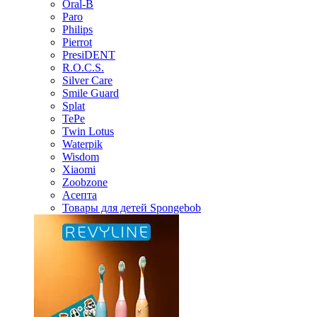
Oral-B
Paro
Philips
Pierrot
PresiDENT
R.O.C.S.
Silver Care
Smile Guard
Splat
TePe
Twin Lotus
Waterpik
Wisdom
Xiaomi
Zoobzone
Асепта
Товары для детей Spongebob