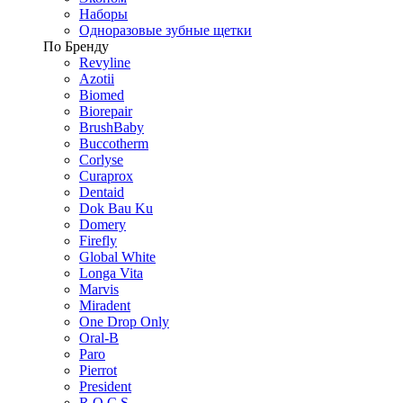
Наборы
Одноразовые зубные щетки
По Бренду
Revyline
Azotii
Biomed
Biorepair
BrushBaby
Buccotherm
Corlyse
Curaprox
Dentaid
Dok Bau Ku
Domery
Firefly
Global White
Longa Vita
Marvis
Miradent
One Drop Only
Oral-B
Paro
Pierrot
President
R.O.C.S.