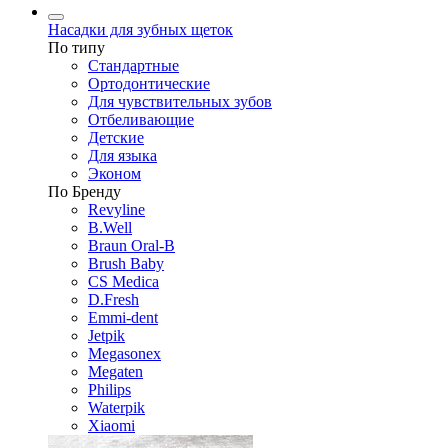
Насадки для зубных щеток
По типу
Стандартные
Ортодонтические
Для чувствительных зубов
Отбеливающие
Детские
Для языка
Эконом
По Бренду
Revyline
B.Well
Braun Oral-B
Brush Baby
CS Medica
D.Fresh
Emmi-dent
Jetpik
Megasonex
Megaten
Philips
Waterpik
Xiaomi