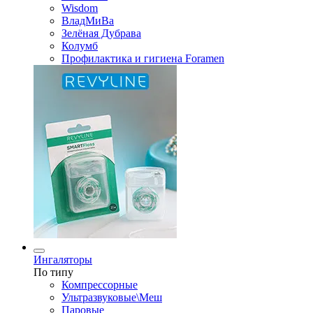
Wisdom
ВладМиВа
Зелёная Дубрава
Колумб
Профилактика и гигиена Foramen
Ингаляторы
По типу
Компрессорные
Ультразвуковые\Меш
Паровые