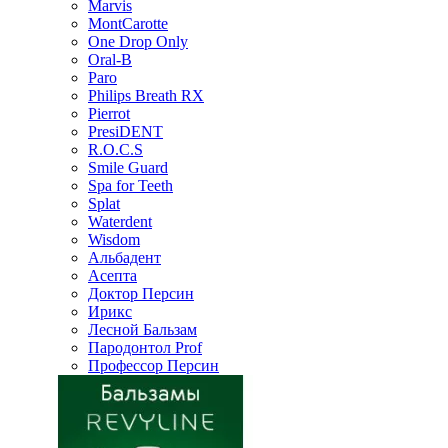
Marvis
MontCarotte
One Drop Only
Oral-B
Paro
Philips Breath RX
Pierrot
PresiDENT
R.O.C.S
Smile Guard
Spa for Teeth
Splat
Waterdent
Wisdom
Альбадент
Асепта
Доктор Персин
Ирикс
Лесной Бальзам
Пародонтол Prof
Профессор Персин