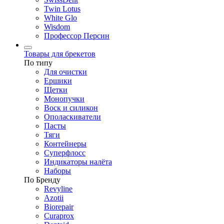
Twin Lotus
White Glo
Wisdom
Профессор Персин
Товары для брекетов
По типу
Для очистки
Ершики
Щетки
Монопучки
Воск и силикон
Ополаскиватели
Пасты
Тяги
Контейнеры
Суперфлосс
Индикаторы налёта
Наборы
По Бренду
Revyline
Azotii
Biorepair
Curaprox