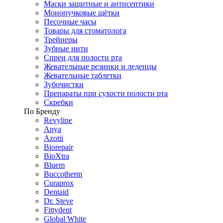
Маски защитные и антисептики
Монопучковые щётки
Песочные часы
Товары для стоматолога
Трейнеры
Зубные нити
Спреи для полости рта
Жевательные резинки и леденцы
Жевательные таблетки
Зубочистки
Препараты при сухости полости рта
Скребки
По Бренду
Revyline
Anya
Azotii
Biorepair
BioXtra
Bluem
Buccotherm
Curaprox
Dentaid
Dr. Steve
Fittydent
Global White