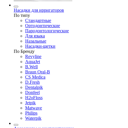
Насадки для ирригаторов
По типу
Стандартные
Ортодонтические
Пародонтологические
Для языка
Назальные
Насадки-щетки
По Бренду
Revyline
AquaJet
B.Well
Braun Oral-B
CS Medica
D.Fresh
Dentalpik
Donfeel
H2oFloss
Jetpik
Matwave
Philips
Waterpik