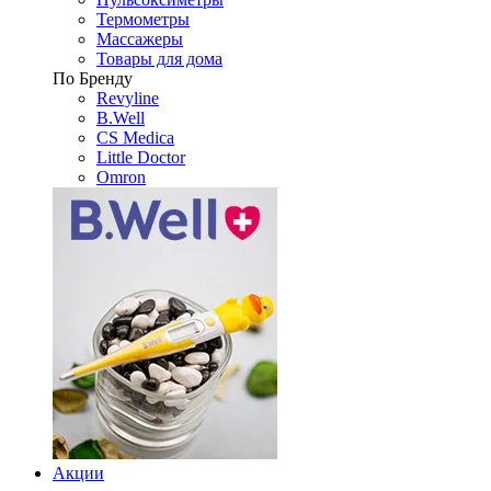
Термометры
Массажеры
Товары для дома
По Бренду
Revyline
B.Well
CS Medica
Little Doctor
Omron
Акции