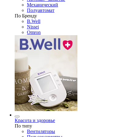
Механический
Полуавтомат
По Бренду
B.Well
Nissei
Omron
Красота и здоровье
По типу
Вентиляторы
Пульсоксиметры