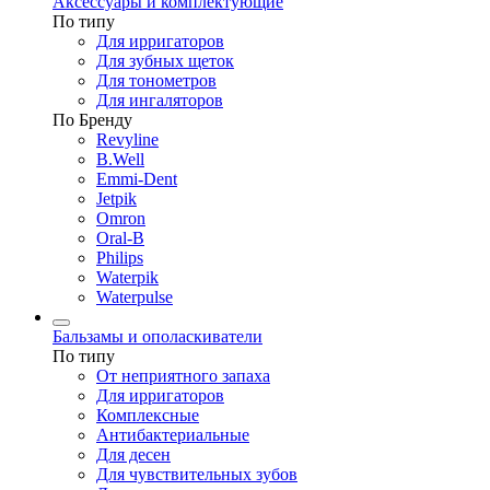
Аксессуары и комплектующие
По типу
Для ирригаторов
Для зубных щеток
Для тонометров
Для ингаляторов
По Бренду
Revyline
B.Well
Emmi-Dent
Jetpik
Omron
Oral-B
Philips
Waterpik
Waterpulse
Бальзамы и ополаскиватели
По типу
От неприятного запаха
Для ирригаторов
Комплексные
Антибактериальные
Для десен
Для чувствительных зубов