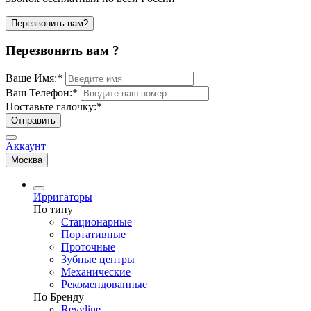
Перезвонить вам?
Перезвонить вам ?
Ваше Имя:
*
Ваш Телефон:
*
Поставьте галочку:
*
Отправить
Аккаунт
Москва
Ирригаторы
По типу
Стационарные
Портативные
Проточные
Зубные центры
Механические
Рекомендованные
По Бренду
Revyline