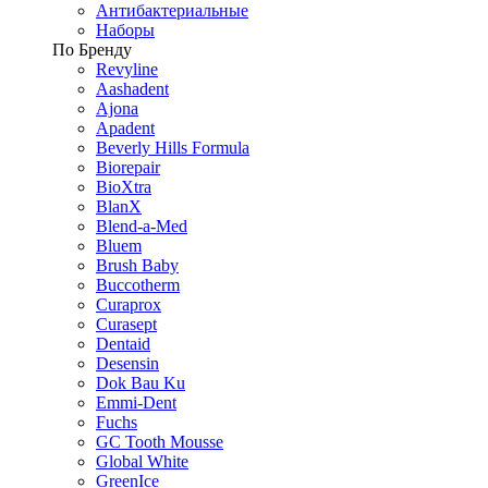
Антибактериальные
Наборы
По Бренду
Revyline
Aashadent
Ajona
Apadent
Beverly Hills Formula
Biorepair
BioXtra
BlanX
Blend-a-Med
Bluem
Brush Baby
Buccotherm
Curaprox
Curasept
Dentaid
Desensin
Dok Bau Ku
Emmi-Dent
Fuchs
GC Tooth Mousse
Global White
GreenIce