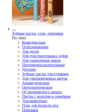
Зубные пасты, гели, порошки
По типу
Комплексные
Отбеливающие
Для десен
Для чувствительных зубов
Для укрепления эмали
Противовоспалительные
Детские
Зубные пасты для курящих
Для ультразвуковых щеток
Аюрведические
Ортодонтические
От неприятного запаха
Пасты с золотом и серебром
Для животных
Гели для полости рта
Порошки