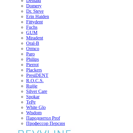
Dentaid
Domery
Dr. Steve
Erin Haiden
Fittydent
Fuchs
GUM
Miradent
Oral-B
Ormco
Paro
Philips
Pierrot
Plackers
PresiDENT
R.O.C.S.
Ruijie
Silver Care
Spokar
TePe
White Glo
Wisdom
Пародонтол Prof
Профессор Персин