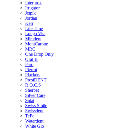
Interprox
Irrigator
Jetpik
Jordan
Kerr
Life Time
Longa Vita
Miradent
MontCarotte
MRC
One Drop Only
Oral-B
Paro
Pierrot
Plackers
PresiDENT
R.O.C.S
Sherbet
Silver Care
Splat
Swiss Smile
Swissdent
TePe
Waterdent
White Glo