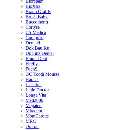
Biorepair
BioXtra
Braun Oral-B
Brush Baby
Buccotherm
Corlyse
CS Medica
Curaprox
Dentaid
Dok Bau Ku
Dr.Hinz Dental
Emmi-Dent
Firefly
FuchS
GC Tooth Mousse
Hapica
Listerine
Little Doctor
Longa Vita
Med2000
Megaten
Miradent
MontCarotte
MRC
Omron