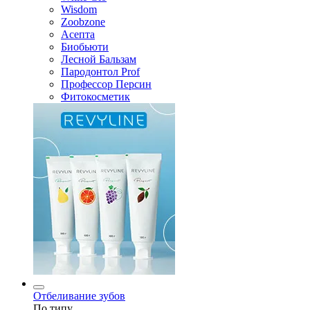
Wisdom
Zoobzone
Асепта
Биобьюти
Лесной Бальзам
Пародонтол Prof
Профессор Персин
Фитокосметик
Отбеливание зубов
По типу