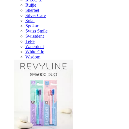
Ruijie
Sherbet
Silver Care
Splat
Spokar
Swiss Smile
Swissdent
TePe
Waterdent
White Glo
Wisdom