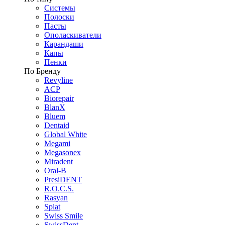
Системы
Полоски
Пасты
Ополаскиватели
Карандаши
Капы
Пенки
По Бренду
Revyline
ACP
Biorepair
BlanX
Bluem
Dentaid
Global White
Megami
Megasonex
Miradent
Oral-B
PresiDENT
R.O.C.S.
Rasyan
Splat
Swiss Smile
SwissDent