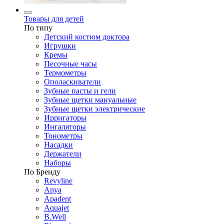
Товары для детей
По типу
Детский костюм доктора
Игрушки
Кремы
Песочные часы
Термометры
Ополаскиватели
Зубные пасты и гели
Зубные щетки мануальные
Зубные щетки электрические
Ирригаторы
Ингаляторы
Тонометры
Насадки
Держатели
Наборы
По Бренду
Revyline
Anya
Apadent
Aquajet
B.Well