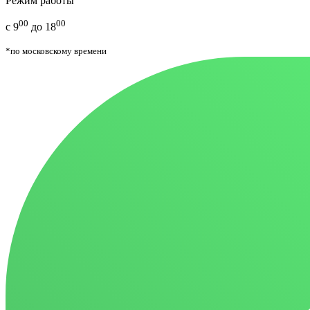
Режим работы
00
00
с 9
до 18
*по московскому времени