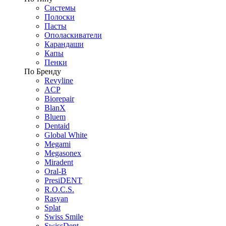
Системы
Полоски
Пасты
Ополаскиватели
Карандаши
Капы
Пенки
По Бренду
Revyline
ACP
Biorepair
BlanX
Bluem
Dentaid
Global White
Megami
Megasonex
Miradent
Oral-B
PresiDENT
R.O.C.S.
Rasyan
Splat
Swiss Smile
SwissDent