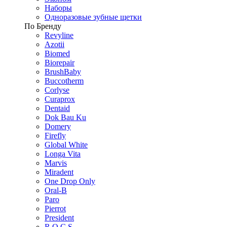
Наборы
Одноразовые зубные щетки
По Бренду
Revyline
Azotii
Biomed
Biorepair
BrushBaby
Buccotherm
Corlyse
Curaprox
Dentaid
Dok Bau Ku
Domery
Firefly
Global White
Longa Vita
Marvis
Miradent
One Drop Only
Oral-B
Paro
Pierrot
President
R.O.C.S.