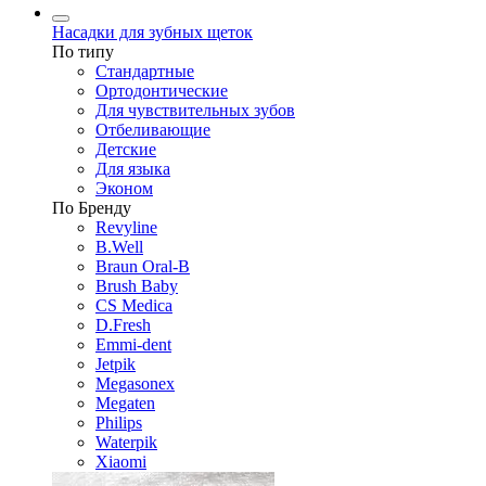
Насадки для зубных щеток
По типу
Стандартные
Ортодонтические
Для чувствительных зубов
Отбеливающие
Детские
Для языка
Эконом
По Бренду
Revyline
B.Well
Braun Oral-B
Brush Baby
CS Medica
D.Fresh
Emmi-dent
Jetpik
Megasonex
Megaten
Philips
Waterpik
Xiaomi