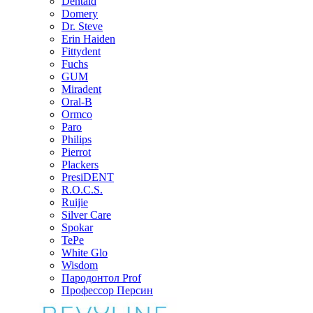
Dentaid
Domery
Dr. Steve
Erin Haiden
Fittydent
Fuchs
GUM
Miradent
Oral-B
Ormco
Paro
Philips
Pierrot
Plackers
PresiDENT
R.O.C.S.
Ruijie
Silver Care
Spokar
TePe
White Glo
Wisdom
Пародонтол Prof
Профессор Персин