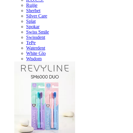
Ruijie
Sherbet
Silver Care
Splat
Spokar
Swiss Smile
Swissdent
TePe
Waterdent
White Glo
Wisdom