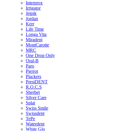
Interprox
Irrigator
Jetpik
Jordan
Kerr
Life Time
Longa Vita
Miradent
MontCarotte
MRC
One Drop Only
Oral-B
Paro
Pierrot
Plackers
PresiDENT
R.O.C.S
Sherbet
Silver Care
Splat
Swiss Smile
Swissdent
TePe
Waterdent
White Glo