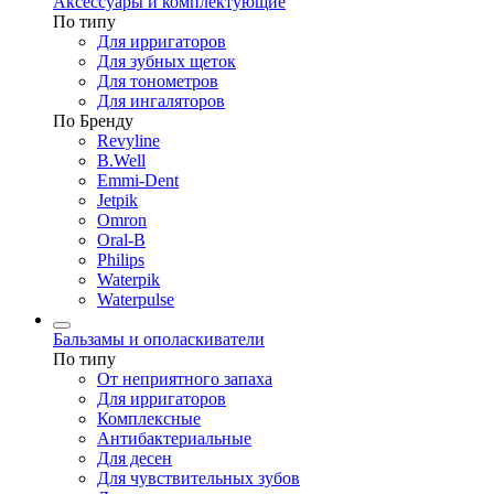
Аксессуары и комплектующие
По типу
Для ирригаторов
Для зубных щеток
Для тонометров
Для ингаляторов
По Бренду
Revyline
B.Well
Emmi-Dent
Jetpik
Omron
Oral-B
Philips
Waterpik
Waterpulse
Бальзамы и ополаскиватели
По типу
От неприятного запаха
Для ирригаторов
Комплексные
Антибактериальные
Для десен
Для чувствительных зубов