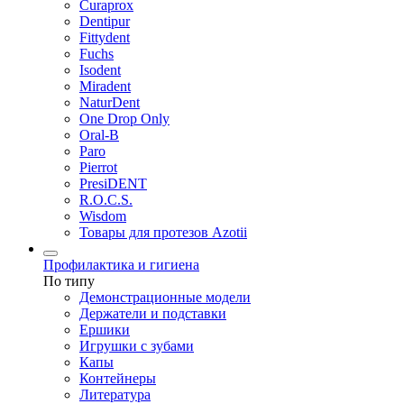
Curaprox
Dentipur
Fittydent
Fuchs
Isodent
Miradent
NaturDent
One Drop Only
Oral-B
Paro
Pierrot
PresiDENT
R.O.C.S.
Wisdom
Товары для протезов Azotii
Профилактика и гигиена
По типу
Демонстрационные модели
Держатели и подставки
Ершики
Игрушки с зубами
Капы
Контейнеры
Литература