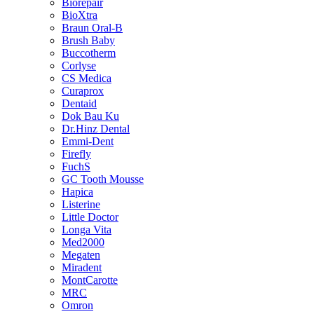
Biorepair
BioXtra
Braun Oral-B
Brush Baby
Buccotherm
Corlyse
CS Medica
Curaprox
Dentaid
Dok Bau Ku
Dr.Hinz Dental
Emmi-Dent
Firefly
FuchS
GC Tooth Mousse
Hapica
Listerine
Little Doctor
Longa Vita
Med2000
Megaten
Miradent
MontCarotte
MRC
Omron