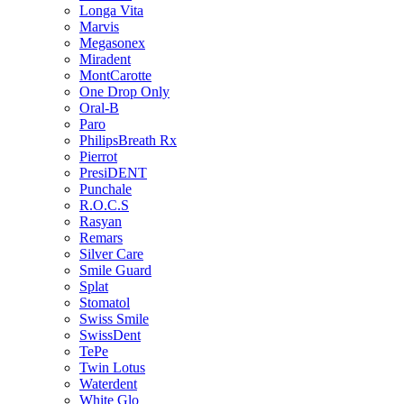
Longa Vita
Marvis
Megasonex
Miradent
MontCarotte
One Drop Only
Oral-B
Paro
PhilipsBreath Rx
Pierrot
PresiDENT
Punchale
R.O.C.S
Rasyan
Remars
Silver Care
Smile Guard
Splat
Stomatol
Swiss Smile
SwissDent
TePe
Twin Lotus
Waterdent
White Glo