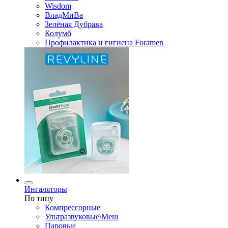
Wisdom
ВладМиВа
Зелёная Дубрава
Колумб
Профилактика и гигиена Foramen
Ингаляторы
По типу
Компрессорные
Ультразвуковые\Меш
Паровые