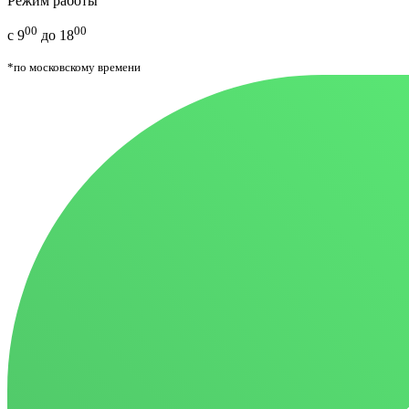
Режим работы
00
00
с 9
до 18
*по московскому времени