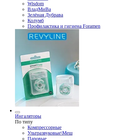
Wisdom
ВладМиВа
Зелёная Дубрава
Колумб
Профилактика и гигиена Foramen
Ингаляторы
По типу
Компрессорные
Ультразвуковые\Меш
Паровые