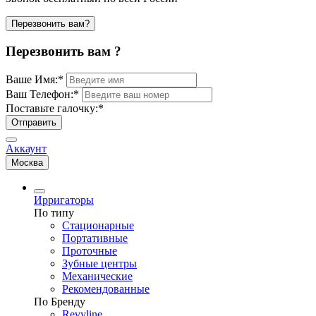
Перезвонить вам?
Перезвонить вам ?
Ваше Имя:
*
Ваш Телефон:
*
Поставьте галочку:
*
Отправить
Аккаунт
Москва
Ирригаторы
По типу
Стационарные
Портативные
Проточные
Зубные центры
Механические
Рекомендованные
По Бренду
Revyline