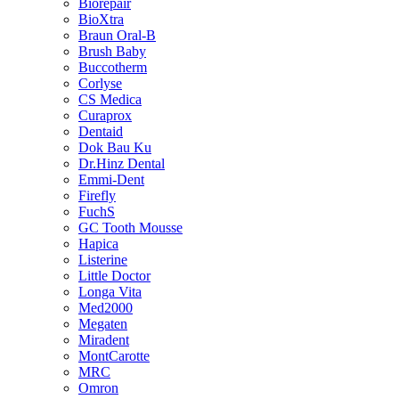
Biorepair
BioXtra
Braun Oral-B
Brush Baby
Buccotherm
Corlyse
CS Medica
Curaprox
Dentaid
Dok Bau Ku
Dr.Hinz Dental
Emmi-Dent
Firefly
FuchS
GC Tooth Mousse
Hapica
Listerine
Little Doctor
Longa Vita
Med2000
Megaten
Miradent
MontCarotte
MRC
Omron