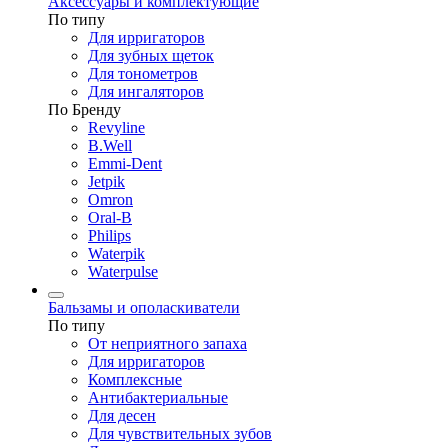
Аксессуары и комплектующие
По типу
Для ирригаторов
Для зубных щеток
Для тонометров
Для ингаляторов
По Бренду
Revyline
B.Well
Emmi-Dent
Jetpik
Omron
Oral-B
Philips
Waterpik
Waterpulse
Бальзамы и ополаскиватели
По типу
От неприятного запаха
Для ирригаторов
Комплексные
Антибактериальные
Для десен
Для чувствительных зубов