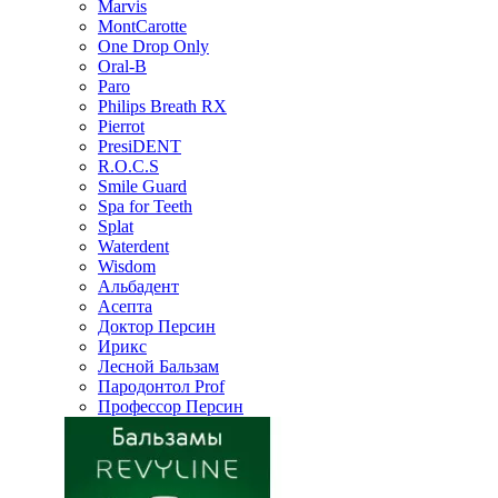
Marvis
MontCarotte
One Drop Only
Oral-B
Paro
Philips Breath RX
Pierrot
PresiDENT
R.O.C.S
Smile Guard
Spa for Teeth
Splat
Waterdent
Wisdom
Альбадент
Асепта
Доктор Персин
Ирикс
Лесной Бальзам
Пародонтол Prof
Профессор Персин