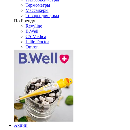
Термометры
Массажеры
Товары для дома
По Бренду
Revyline
B.Well
CS Medica
Little Doctor
Omron
Акции