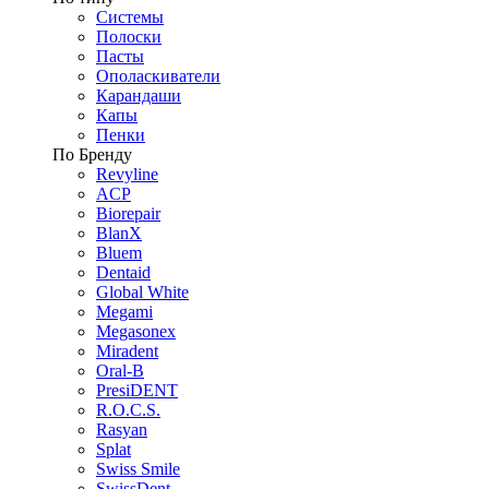
Системы
Полоски
Пасты
Ополаскиватели
Карандаши
Капы
Пенки
По Бренду
Revyline
ACP
Biorepair
BlanX
Bluem
Dentaid
Global White
Megami
Megasonex
Miradent
Oral-B
PresiDENT
R.O.C.S.
Rasyan
Splat
Swiss Smile
SwissDent