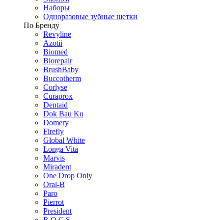
Наборы
Одноразовые зубные щетки
По Бренду
Revyline
Azotii
Biomed
Biorepair
BrushBaby
Buccotherm
Corlyse
Curaprox
Dentaid
Dok Bau Ku
Domery
Firefly
Global White
Longa Vita
Marvis
Miradent
One Drop Only
Oral-B
Paro
Pierrot
President
R.O.C.S.