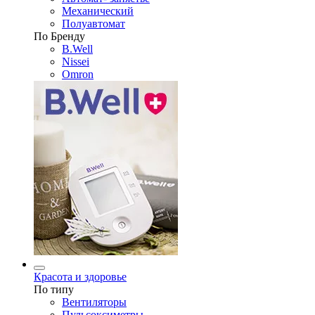
Механический
Полуавтомат
По Бренду
B.Well
Nissei
Omron
Красота и здоровье
По типу
Вентиляторы
Пульсоксиметры