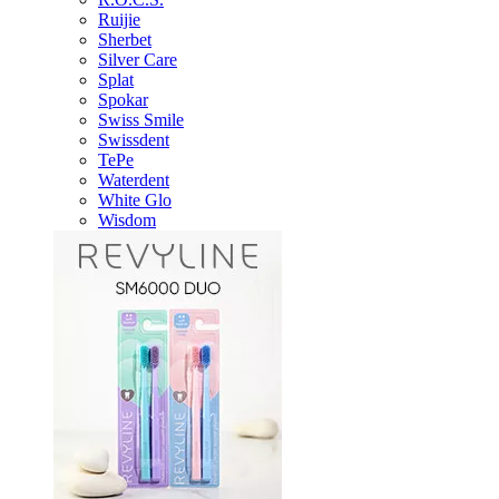
Ruijie
Sherbet
Silver Care
Splat
Spokar
Swiss Smile
Swissdent
TePe
Waterdent
White Glo
Wisdom