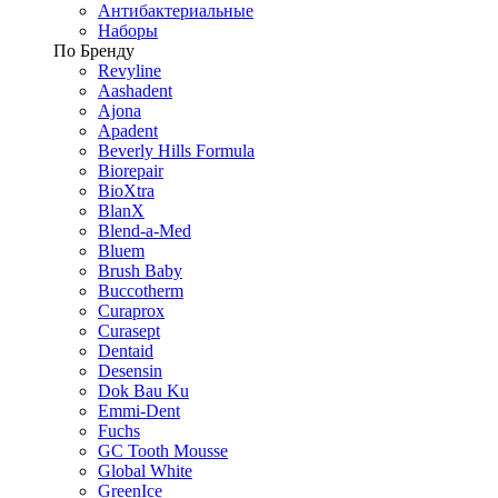
Антибактериальные
Наборы
По Бренду
Revyline
Aashadent
Ajona
Apadent
Beverly Hills Formula
Biorepair
BioXtra
BlanX
Blend-a-Med
Bluem
Brush Baby
Buccotherm
Curaprox
Curasept
Dentaid
Desensin
Dok Bau Ku
Emmi-Dent
Fuchs
GC Tooth Mousse
Global White
GreenIce