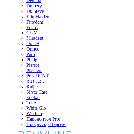
Dentaid
Domery
Dr. Steve
Erin Haiden
Fittydent
Fuchs
GUM
Miradent
Oral-B
Ormco
Paro
Philips
Pierrot
Plackers
PresiDENT
R.O.C.S.
Ruijie
Silver Care
Spokar
TePe
White Glo
Wisdom
Пародонтол Prof
Профессор Персин