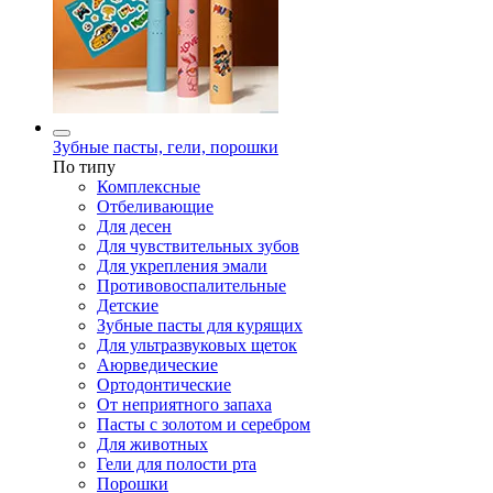
Зубные пасты, гели, порошки
По типу
Комплексные
Отбеливающие
Для десен
Для чувствительных зубов
Для укрепления эмали
Противовоспалительные
Детские
Зубные пасты для курящих
Для ультразвуковых щеток
Аюрведические
Ортодонтические
От неприятного запаха
Пасты с золотом и серебром
Для животных
Гели для полости рта
Порошки