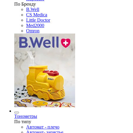
По Бренду
B.Well
CS Medica
Little Doctor
Med2000
Omron
Тонометры
По типу
Автомат - плечо
Автомат- запястье