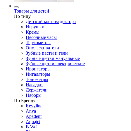
Товары для детей
По типу
Детский костюм доктора
Игрушки
Кремы
Песочные часы
Термометры
Ополаскиватели
Зубные пасты и гели
Зубные щетки мануальные
Зубные щетки электрические
Ирригаторы
Ингаляторы
Тонометры
Насадки
Держатели
Наборы
По Бренду
Revyline
Anya
Apadent
Aquajet
B.Well