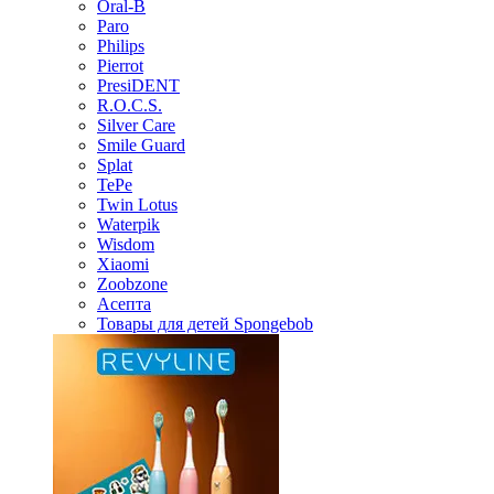
Oral-B
Paro
Philips
Pierrot
PresiDENT
R.O.C.S.
Silver Care
Smile Guard
Splat
TePe
Twin Lotus
Waterpik
Wisdom
Xiaomi
Zoobzone
Асепта
Товары для детей Spongebob