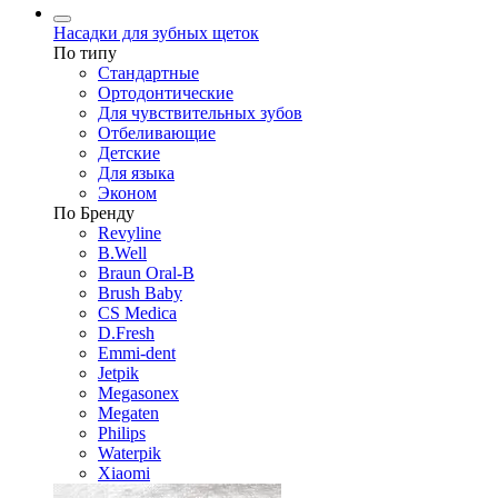
Насадки для зубных щеток
По типу
Стандартные
Ортодонтические
Для чувствительных зубов
Отбеливающие
Детские
Для языка
Эконом
По Бренду
Revyline
B.Well
Braun Oral-B
Brush Baby
CS Medica
D.Fresh
Emmi-dent
Jetpik
Megasonex
Megaten
Philips
Waterpik
Xiaomi