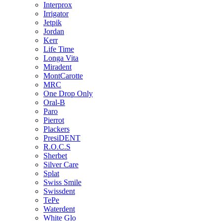
Interprox
Irrigator
Jetpik
Jordan
Kerr
Life Time
Longa Vita
Miradent
MontCarotte
MRC
One Drop Only
Oral-B
Paro
Pierrot
Plackers
PresiDENT
R.O.C.S
Sherbet
Silver Care
Splat
Swiss Smile
Swissdent
TePe
Waterdent
White Glo