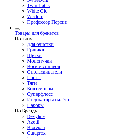
Twin Lotus
White Glo
Wisdom
Профессор Персин
Товары для брекетов
По типу
Для очистки
Ершики
Щетки
Монопучки
Воск и силикон
Ополаскиватели
Пасты
Тяги
Контейнеры
Суперфлосс
Индикаторы налёта
Наборы
По Бренду
Revyline
Azotii
Biorepair
Curaprox