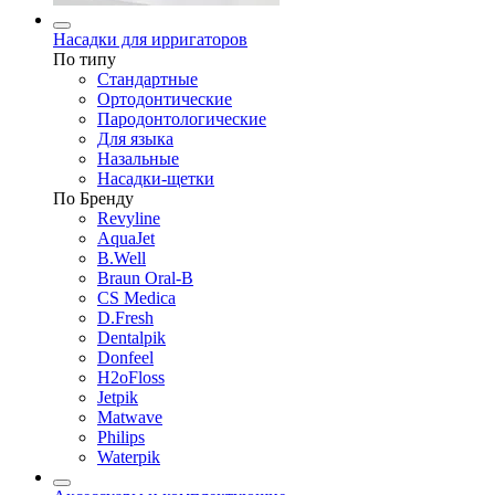
Насадки для ирригаторов
По типу
Стандартные
Ортодонтические
Пародонтологические
Для языка
Назальные
Насадки-щетки
По Бренду
Revyline
AquaJet
B.Well
Braun Oral-B
CS Medica
D.Fresh
Dentalpik
Donfeel
H2oFloss
Jetpik
Matwave
Philips
Waterpik