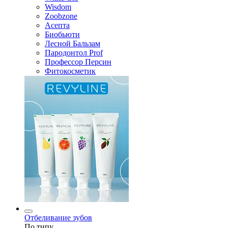
Wisdom
Zoobzone
Асепта
Биобьюти
Лесной Бальзам
Пародонтол Prof
Профессор Персин
Фитокосметик
Отбеливание зубов
По типу