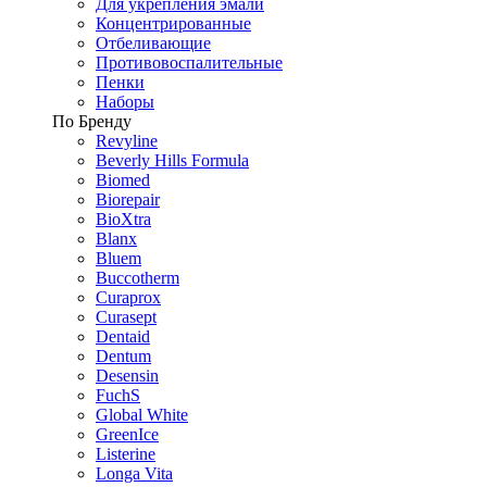
Для укрепления эмали
Концентрированные
Отбеливающие
Противовоспалительные
Пенки
Наборы
По Бренду
Revyline
Beverly Hills Formula
Biomed
Biorepair
BioXtra
Blanx
Bluem
Buccotherm
Curaprox
Curasept
Dentaid
Dentum
Desensin
FuchS
Global White
GreenIce
Listerine
Longa Vita