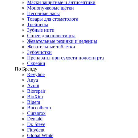
Маски защитные и антисептики
Монопучковые щётки
Песочные часы
Товары для стоматолога
Трейнеры
Зубные нити
Спреи для полости рта
Жевательные резинки и леденцы
Жевательные таблетки
Зубочистки
Препараты при сухости полости рта
Скребки
По Бренду
Revyline
Anya
Azotii
Biorepair
BioXtra
Bluem
Buccotherm
Curaprox
Dentaid
Dr. Steve
Fittydent
Global White