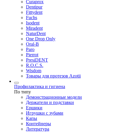
Curaprox
Dentipur
Fittydent
Fuchs
Isodent
Miradent
NaturDent
One Drop Only
Oral-B
Paro
Pierrot
PresiDENT
R.O.C.S.
Wisdom
Товары для протезов Azotii
Профилактика и гигиена
По типу
Демонстрационные модели
Держатели и подставки
Ершики
Игрушки с зубами
Капы
Контейнеры
Литература