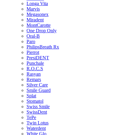
Longa Vita
Marvis
Megasonex
Miradent
MontCarotte
One Drop Only
Oral-B
Paro
PhilipsBreath Rx
Pierrot
PresiDENT
Punchale
R.O.C.S
Rasyan
Remars
Silver Care
Smile Guard
Splat
Stomatol
Swiss Smile
SwissDent
TePe
Twin Lotus
Waterdent
White Glo