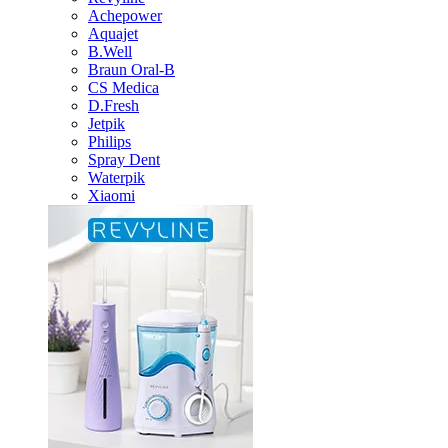
Achepower
Aquajet
B.Well
Braun Oral-B
CS Medica
D.Fresh
Jetpik
Philips
Spray Dent
Waterpik
Xiaomi