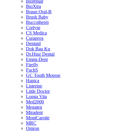
Biorepair
BioXtra
Braun Oral-B
Brush Baby
Buccotherm
Corlyse
CS Medica
Curaprox
Dentaid
Dok Bau Ku
Dr.Hinz Dental
Emmi-Dent
Firefly
FuchS
GC Tooth Mousse
Hapica
Listerine
Little Doctor
Longa Vita
Med2000
Megaten
Miradent
MontCarotte
MRC
Omron