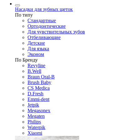
Насадки для зубных щеток
По типу
Стандартные
Ортодонтические
Для чувствительных зубов
Отбеливающие
Детские
Для языка
Эконом
По Бренду
Revyline
B.Well
Braun Oral-B
Brush Baby
CS Medica
D.Fresh
Emmi-dent
Jetpik
Megasonex
Megaten
Philips
Waterpik
Xiaomi