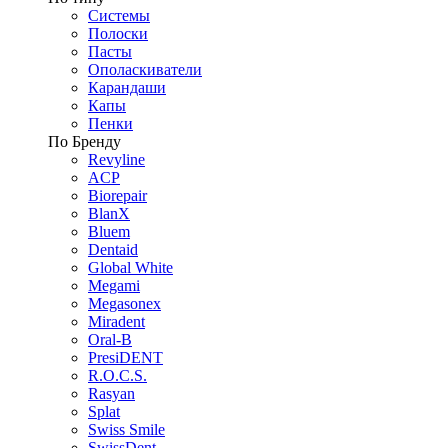
Системы
Полоски
Пасты
Ополаскиватели
Карандаши
Капы
Пенки
По Бренду
Revyline
ACP
Biorepair
BlanX
Bluem
Dentaid
Global White
Megami
Megasonex
Miradent
Oral-B
PresiDENT
R.O.C.S.
Rasyan
Splat
Swiss Smile
SwissDent