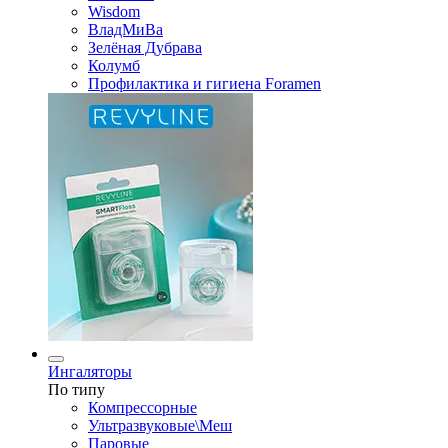
Wisdom
ВладМиВа
Зелёная Дубрава
Колумб
Профилактика и гигиена Foramen
Ингаляторы
По типу
Компрессорные
Ультразвуковые\Меш
Паровые