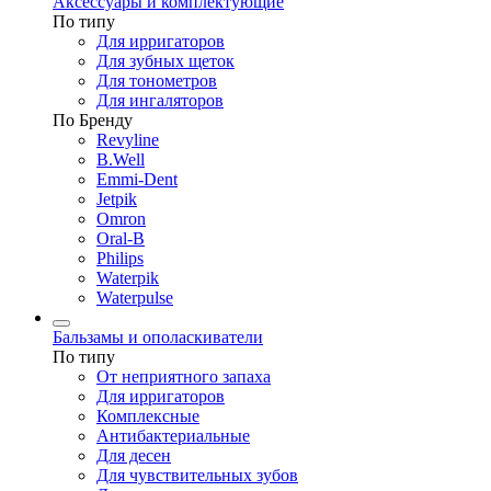
Аксессуары и комплектующие
По типу
Для ирригаторов
Для зубных щеток
Для тонометров
Для ингаляторов
По Бренду
Revyline
B.Well
Emmi-Dent
Jetpik
Omron
Oral-B
Philips
Waterpik
Waterpulse
Бальзамы и ополаскиватели
По типу
От неприятного запаха
Для ирригаторов
Комплексные
Антибактериальные
Для десен
Для чувствительных зубов