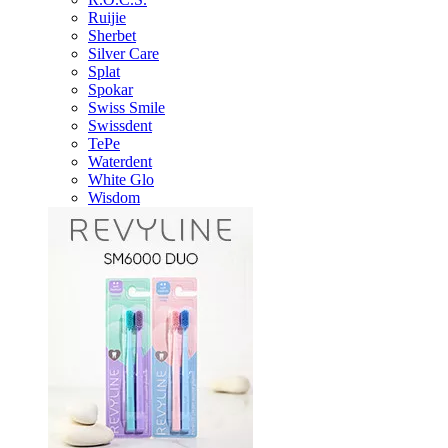
Ruijie
Sherbet
Silver Care
Splat
Spokar
Swiss Smile
Swissdent
TePe
Waterdent
White Glo
Wisdom