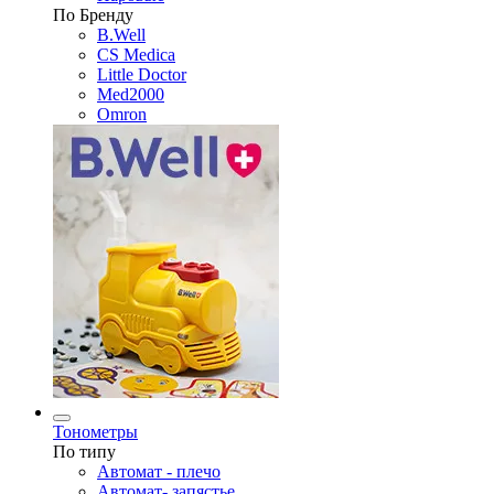
По Бренду
B.Well
CS Medica
Little Doctor
Med2000
Omron
Тонометры
По типу
Автомат - плечо
Автомат- запястье