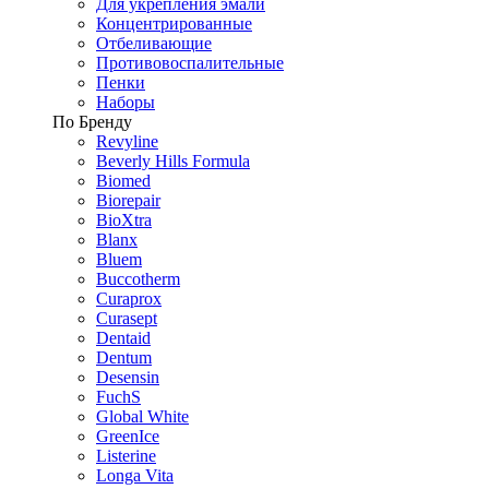
Для укрепления эмали
Концентрированные
Отбеливающие
Противовоспалительные
Пенки
Наборы
По Бренду
Revyline
Beverly Hills Formula
Biomed
Biorepair
BioXtra
Blanx
Bluem
Buccotherm
Curaprox
Curasept
Dentaid
Dentum
Desensin
FuchS
Global White
GreenIce
Listerine
Longa Vita