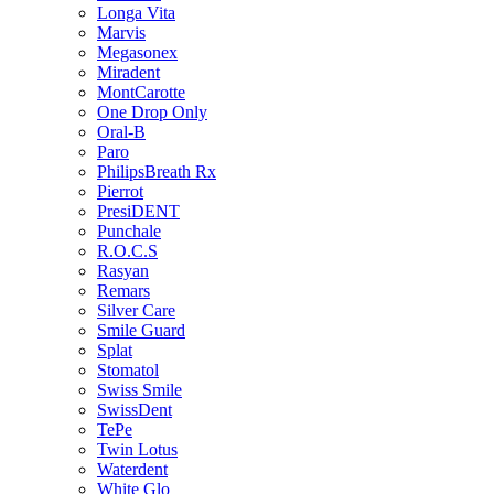
Longa Vita
Marvis
Megasonex
Miradent
MontCarotte
One Drop Only
Oral-B
Paro
PhilipsBreath Rx
Pierrot
PresiDENT
Punchale
R.O.C.S
Rasyan
Remars
Silver Care
Smile Guard
Splat
Stomatol
Swiss Smile
SwissDent
TePe
Twin Lotus
Waterdent
White Glo