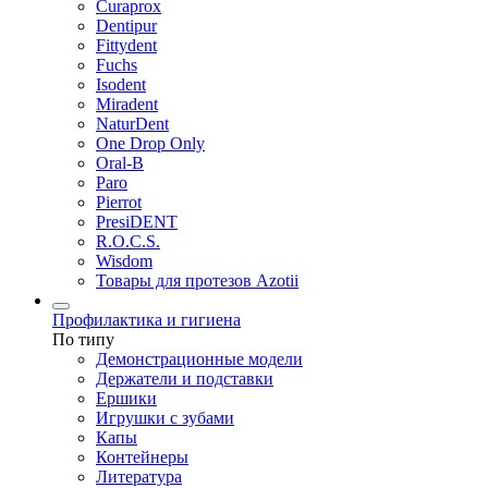
Curaprox
Dentipur
Fittydent
Fuchs
Isodent
Miradent
NaturDent
One Drop Only
Oral-B
Paro
Pierrot
PresiDENT
R.O.C.S.
Wisdom
Товары для протезов Azotii
Профилактика и гигиена
По типу
Демонстрационные модели
Держатели и подставки
Ершики
Игрушки с зубами
Капы
Контейнеры
Литература