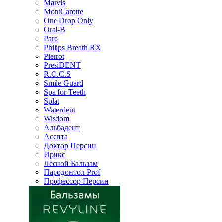
Marvis
MontCarotte
One Drop Only
Oral-B
Paro
Philips Breath RX
Pierrot
PresiDENT
R.O.C.S
Smile Guard
Spa for Teeth
Splat
Waterdent
Wisdom
Альбадент
Асепта
Доктор Персин
Ирикс
Лесной Бальзам
Пародонтол Prof
Профессор Персин