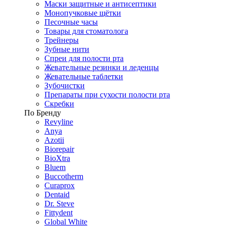
Маски защитные и антисептики
Монопучковые щётки
Песочные часы
Товары для стоматолога
Трейнеры
Зубные нити
Спреи для полости рта
Жевательные резинки и леденцы
Жевательные таблетки
Зубочистки
Препараты при сухости полости рта
Скребки
По Бренду
Revyline
Anya
Azotii
Biorepair
BioXtra
Bluem
Buccotherm
Curaprox
Dentaid
Dr. Steve
Fittydent
Global White