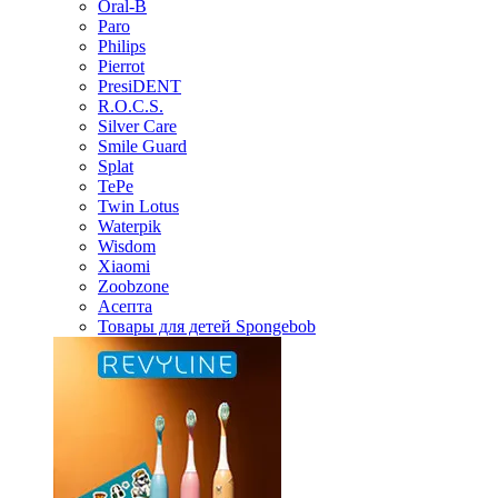
Oral-B
Paro
Philips
Pierrot
PresiDENT
R.O.C.S.
Silver Care
Smile Guard
Splat
TePe
Twin Lotus
Waterpik
Wisdom
Xiaomi
Zoobzone
Асепта
Товары для детей Spongebob