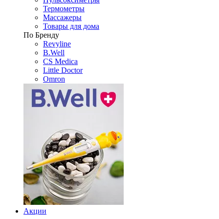
Термометры
Массажеры
Товары для дома
По Бренду
Revyline
B.Well
CS Medica
Little Doctor
Omron
Акции