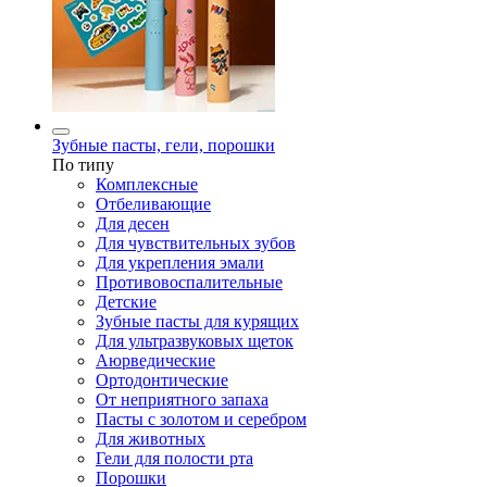
Зубные пасты, гели, порошки
По типу
Комплексные
Отбеливающие
Для десен
Для чувствительных зубов
Для укрепления эмали
Противовоспалительные
Детские
Зубные пасты для курящих
Для ультразвуковых щеток
Аюрведические
Ортодонтические
От неприятного запаха
Пасты с золотом и серебром
Для животных
Гели для полости рта
Порошки