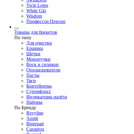
Twin Lotus
White Glo
Wisdom
Профессор Персин
Товары для брекетов
По типу
Для очистки
Ершики
Щетки
Монопучки
Воск и силикон
Ополаскиватели
Пасты
Тяги
Контейнеры
Суперфлосс
Индикаторы налёта
Наборы
По Бренду
Revyline
Azotii
Biorepair
Curaprox