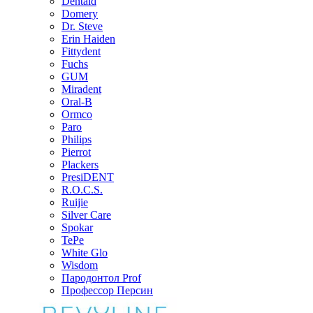
Dentaid
Domery
Dr. Steve
Erin Haiden
Fittydent
Fuchs
GUM
Miradent
Oral-B
Ormco
Paro
Philips
Pierrot
Plackers
PresiDENT
R.O.C.S.
Ruijie
Silver Care
Spokar
TePe
White Glo
Wisdom
Пародонтол Prof
Профессор Персин