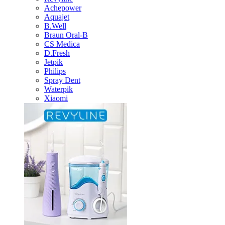
Achepower
Aquajet
B.Well
Braun Oral-B
CS Medica
D.Fresh
Jetpik
Philips
Spray Dent
Waterpik
Xiaomi