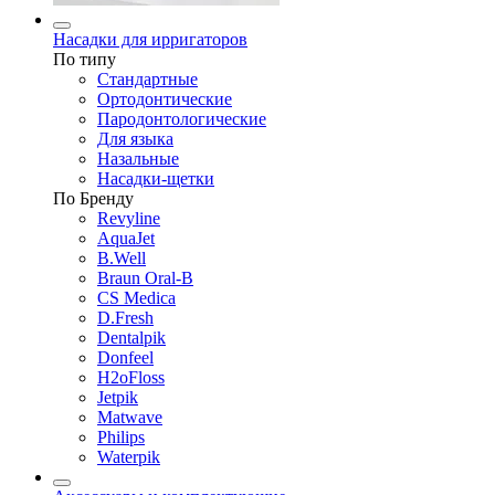
Насадки для ирригаторов
По типу
Стандартные
Ортодонтические
Пародонтологические
Для языка
Назальные
Насадки-щетки
По Бренду
Revyline
AquaJet
B.Well
Braun Oral-B
CS Medica
D.Fresh
Dentalpik
Donfeel
H2oFloss
Jetpik
Matwave
Philips
Waterpik