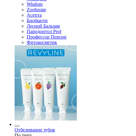
Wisdom
Zoobzone
Асепта
Биобьюти
Лесной Бальзам
Пародонтол Prof
Профессор Персин
Фитокосметик
Отбеливание зубов
По типу