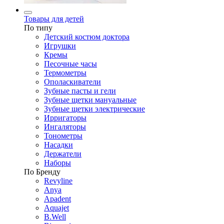
Товары для детей
По типу
Детский костюм доктора
Игрушки
Кремы
Песочные часы
Термометры
Ополаскиватели
Зубные пасты и гели
Зубные щетки мануальные
Зубные щетки электрические
Ирригаторы
Ингаляторы
Тонометры
Насадки
Держатели
Наборы
По Бренду
Revyline
Anya
Apadent
Aquajet
B.Well