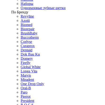
Наборы
Одноразовые зубные щетки
По Бренду
Revyline
Azotii
Biomed
Biorepair
BrushBaby
Buccotherm
Corlyse
Curaprox
Dentaid
Dok Bau Ku
Domery
Firefly
Global White
Longa Vita
Marvis
Miradent
One Drop Only
Oral-B
Paro
Pierrot
President
R.O.C.S.