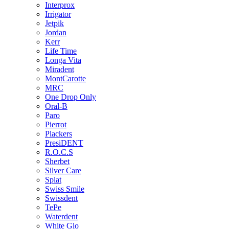
Interprox
Irrigator
Jetpik
Jordan
Kerr
Life Time
Longa Vita
Miradent
MontCarotte
MRC
One Drop Only
Oral-B
Paro
Pierrot
Plackers
PresiDENT
R.O.C.S
Sherbet
Silver Care
Splat
Swiss Smile
Swissdent
TePe
Waterdent
White Glo