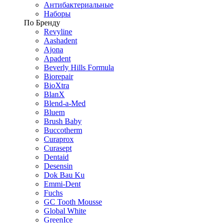
Антибактериальные
Наборы
По Бренду
Revyline
Aashadent
Ajona
Apadent
Beverly Hills Formula
Biorepair
BioXtra
BlanX
Blend-a-Med
Bluem
Brush Baby
Buccotherm
Curaprox
Curasept
Dentaid
Desensin
Dok Bau Ku
Emmi-Dent
Fuchs
GC Tooth Mousse
Global White
GreenIce