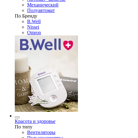
Механический
Полуавтомат
По Бренду
B.Well
Nissei
Omron
Красота и здоровье
По типу
Вентиляторы
Пульсоксиметры