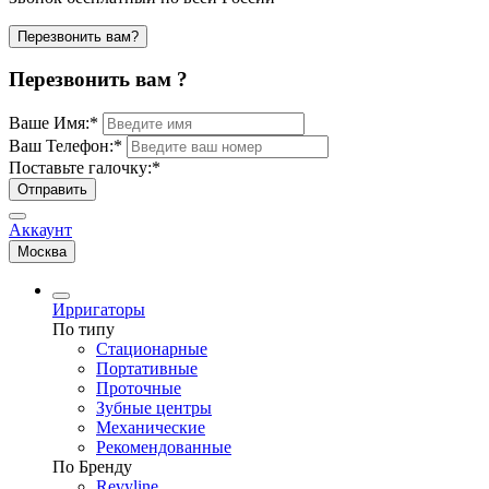
Перезвонить вам?
Перезвонить вам ?
Ваше Имя:
*
Ваш Телефон:
*
Поставьте галочку:
*
Отправить
Аккаунт
Москва
Ирригаторы
По типу
Стационарные
Портативные
Проточные
Зубные центры
Механические
Рекомендованные
По Бренду
Revyline