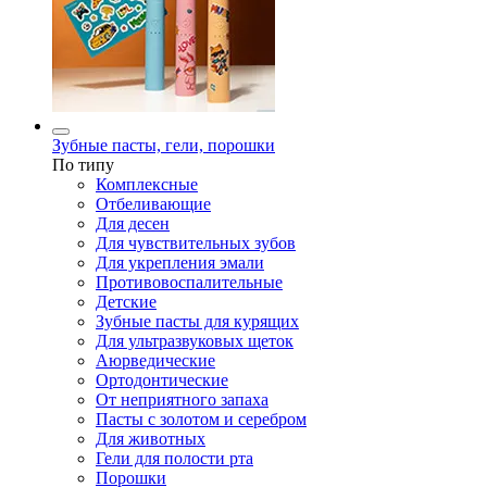
Зубные пасты, гели, порошки
По типу
Комплексные
Отбеливающие
Для десен
Для чувствительных зубов
Для укрепления эмали
Противовоспалительные
Детские
Зубные пасты для курящих
Для ультразвуковых щеток
Аюрведические
Ортодонтические
От неприятного запаха
Пасты с золотом и серебром
Для животных
Гели для полости рта
Порошки