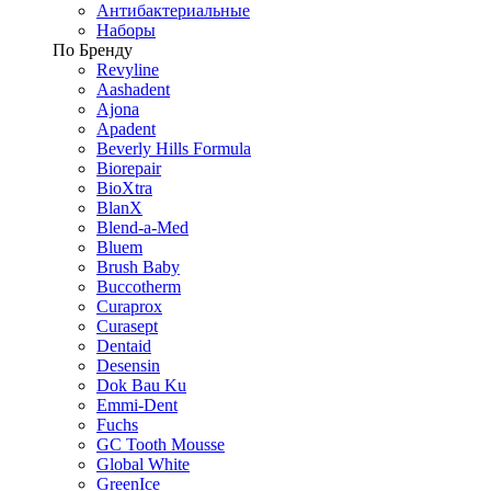
Антибактериальные
Наборы
По Бренду
Revyline
Aashadent
Ajona
Apadent
Beverly Hills Formula
Biorepair
BioXtra
BlanX
Blend-a-Med
Bluem
Brush Baby
Buccotherm
Curaprox
Curasept
Dentaid
Desensin
Dok Bau Ku
Emmi-Dent
Fuchs
GC Tooth Mousse
Global White
GreenIce