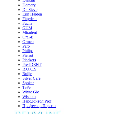
Dentaid
Domery
Dr. Steve
Erin Haiden
Fittydent
Fuchs
GUM
Miradent
Oral-B
Ormco
Paro
Philips
Pierrot
Plackers
PresiDENT
R.O.C.S.
Ruijie
Silver Care
Spokar
TePe
White Glo
Wisdom
Пародонтол Prof
Профессор Персин