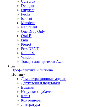
Curaprox
Dentipur
Fittydent
Fuchs
Isodent
Miradent
NaturDent
One Drop Only
Oral-B
Paro
Pierrot
PresiDENT
R.O.C.S.
Wisdom
Товары для протезов Azotii
Профилактика и гигиена
По типу
Демонстрационные модели
Держатели и подставки
Ершики
Игрушки с зубами
Капы
Контейнеры
Литература