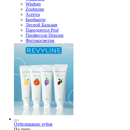
Wisdom
Zoobzone
Асепта
Биобьюти
Лесной Бальзам
Пародонтол Prof
Профессор Персин
Фитокосметик
Отбеливание зубов
По типу