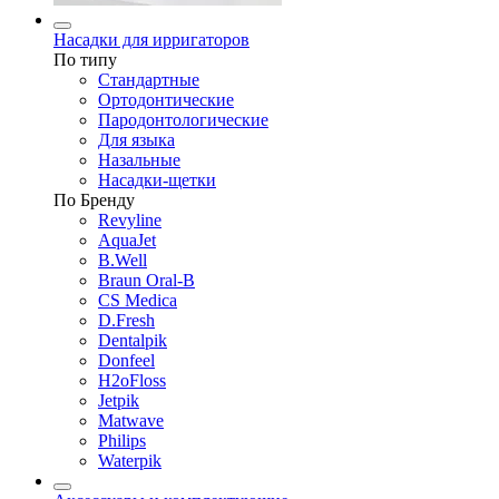
Насадки для ирригаторов
По типу
Стандартные
Ортодонтические
Пародонтологические
Для языка
Назальные
Насадки-щетки
По Бренду
Revyline
AquaJet
B.Well
Braun Oral-B
CS Medica
D.Fresh
Dentalpik
Donfeel
H2oFloss
Jetpik
Matwave
Philips
Waterpik