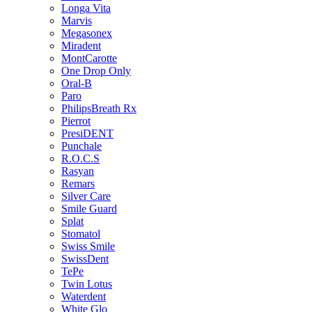
Longa Vita
Marvis
Megasonex
Miradent
MontCarotte
One Drop Only
Oral-B
Paro
PhilipsBreath Rx
Pierrot
PresiDENT
Punchale
R.O.C.S
Rasyan
Remars
Silver Care
Smile Guard
Splat
Stomatol
Swiss Smile
SwissDent
TePe
Twin Lotus
Waterdent
White Glo