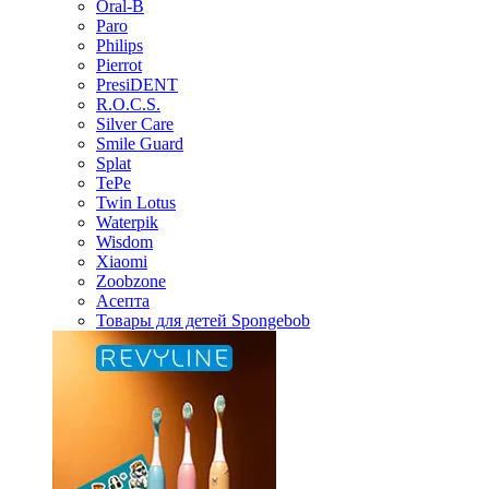
Oral-B
Paro
Philips
Pierrot
PresiDENT
R.O.C.S.
Silver Care
Smile Guard
Splat
TePe
Twin Lotus
Waterpik
Wisdom
Xiaomi
Zoobzone
Асепта
Товары для детей Spongebob