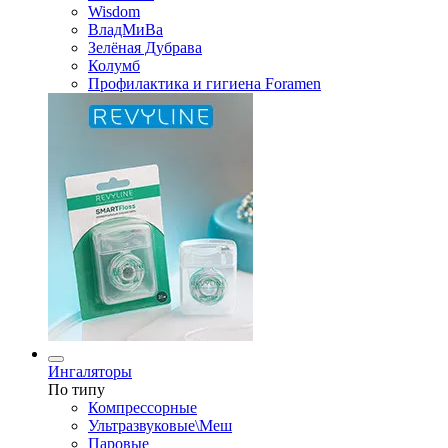
Wisdom
ВладМиВа
Зелёная Дубрава
Колумб
Профилактика и гигиена Foramen
Ингаляторы
По типу
Компрессорные
Ультразвуковые\Меш
Паровые