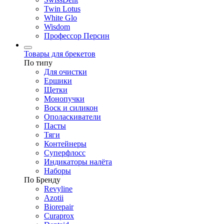
Twin Lotus
White Glo
Wisdom
Профессор Персин
Товары для брекетов
По типу
Для очистки
Ершики
Щетки
Монопучки
Воск и силикон
Ополаскиватели
Пасты
Тяги
Контейнеры
Суперфлосс
Индикаторы налёта
Наборы
По Бренду
Revyline
Azotii
Biorepair
Curaprox