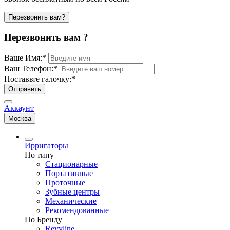
Перезвонить вам?
Перезвонить вам ?
Ваше Имя:
*
Ваш Телефон:
*
Поставьте галочку:
*
Отправить
Аккаунт
Москва
Ирригаторы
По типу
Стационарные
Портативные
Проточные
Зубные центры
Механические
Рекомендованные
По Бренду
Revyline