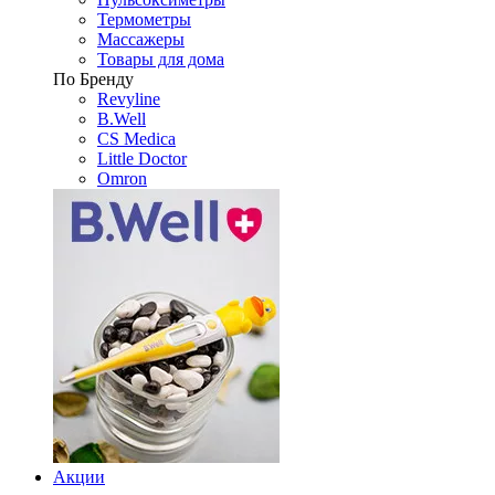
Термометры
Массажеры
Товары для дома
По Бренду
Revyline
B.Well
CS Medica
Little Doctor
Omron
Акции