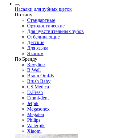
Насадки для зубных щеток
По типу
Стандартные
Ортодонтические
Для чувствительных зубов
Отбеливающие
Детские
Для языка
Эконом
По Бренду
Revyline
B.Well
Braun Oral-B
Brush Baby
CS Medica
D.Fresh
Emmi-dent
Jetpik
Megasonex
Megaten
Philips
Waterpik
Xiaomi