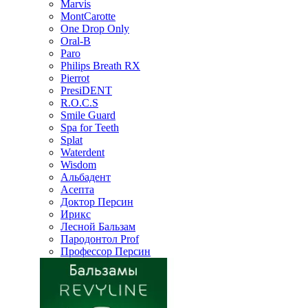
Marvis
MontCarotte
One Drop Only
Oral-B
Paro
Philips Breath RX
Pierrot
PresiDENT
R.O.C.S
Smile Guard
Spa for Teeth
Splat
Waterdent
Wisdom
Альбадент
Асепта
Доктор Персин
Ирикс
Лесной Бальзам
Пародонтол Prof
Профессор Персин