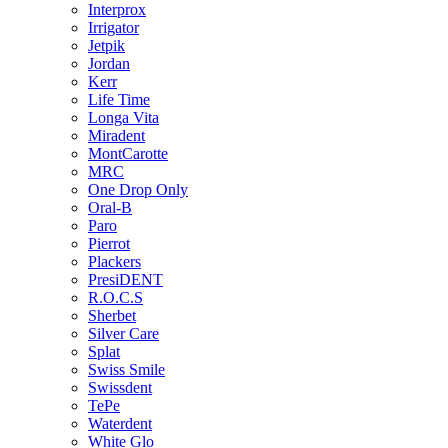
Interprox
Irrigator
Jetpik
Jordan
Kerr
Life Time
Longa Vita
Miradent
MontCarotte
MRC
One Drop Only
Oral-B
Paro
Pierrot
Plackers
PresiDENT
R.O.C.S
Sherbet
Silver Care
Splat
Swiss Smile
Swissdent
TePe
Waterdent
White Glo