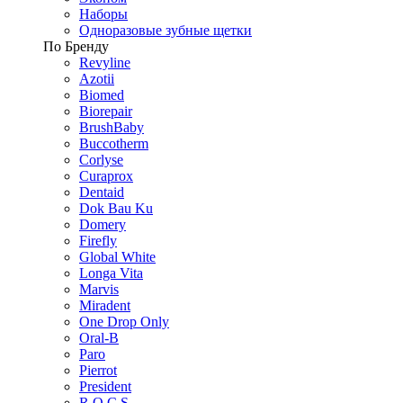
Наборы
Одноразовые зубные щетки
По Бренду
Revyline
Azotii
Biomed
Biorepair
BrushBaby
Buccotherm
Corlyse
Curaprox
Dentaid
Dok Bau Ku
Domery
Firefly
Global White
Longa Vita
Marvis
Miradent
One Drop Only
Oral-B
Paro
Pierrot
President
R.O.C.S.