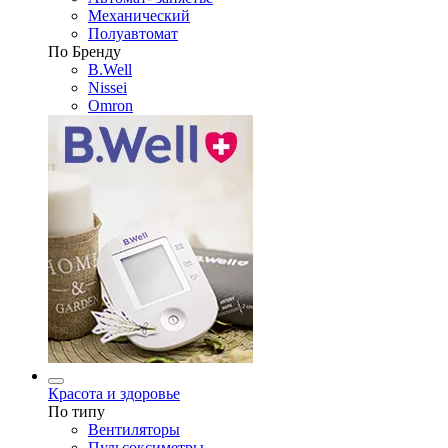
Механический
Полуавтомат
По Бренду
B.Well
Nissei
Omron
Красота и здоровье
По типу
Вентиляторы
Пульсоксиметры