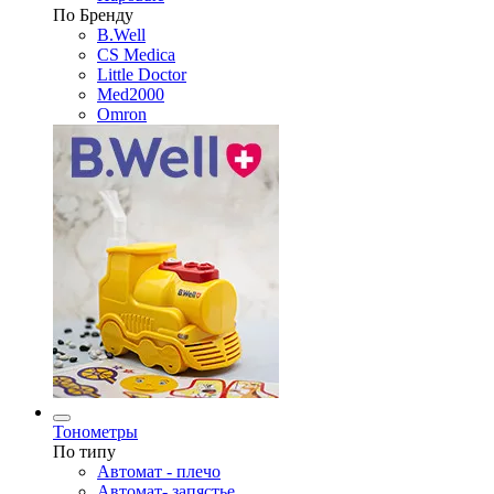
По Бренду
B.Well
CS Medica
Little Doctor
Med2000
Omron
Тонометры
По типу
Автомат - плечо
Автомат- запястье