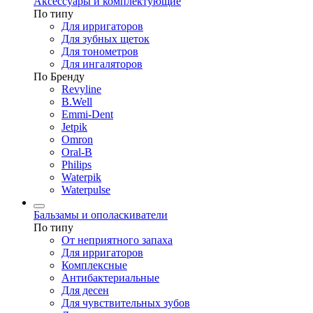
Аксессуары и комплектующие
По типу
Для ирригаторов
Для зубных щеток
Для тонометров
Для ингаляторов
По Бренду
Revyline
B.Well
Emmi-Dent
Jetpik
Omron
Oral-B
Philips
Waterpik
Waterpulse
Бальзамы и ополаскиватели
По типу
От неприятного запаха
Для ирригаторов
Комплексные
Антибактериальные
Для десен
Для чувствительных зубов