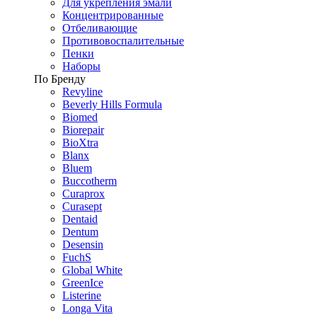
Для укрепления эмали
Концентрированные
Отбеливающие
Противовоспалительные
Пенки
Наборы
По Бренду
Revyline
Beverly Hills Formula
Biomed
Biorepair
BioXtra
Blanx
Bluem
Buccotherm
Curaprox
Curasept
Dentaid
Dentum
Desensin
FuchS
Global White
GreenIce
Listerine
Longa Vita