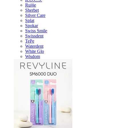
Ruijie
Sherbet
Silver Care
Splat
Spokar
Swiss Smile
Swissdent
TePe
Waterdent
White Glo
Wisdom