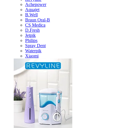
Achepower
Aquajet
B.Well
Braun Oral-B
CS Medica
D.Fresh
Jetpik
Philips
Spray Dent
Waterpik
Xiaomi