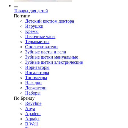
Товары для детей
По типу
Детский костюм доктора
Игрушки
Кремы
Песочные часы
Термометры
Ополаскиватели
Зубные пасты и гели
Зубные щетки мануальные
Зубные щетки электрические
Ирригаторы
Ингаляторы
Тонометры
Насадки
Держатели
Наборы
По Бренду
Revyline
Anya
Apadent
Aquajet
B.Well