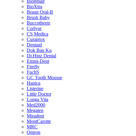
Biorepair
BioXtra
Braun Oral-B
Brush Baby
Buccotherm
Corlyse
CS Medica
Curaprox
Dentaid
Dok Bau Ku
Dr.Hinz Dental
Emmi-Dent
Firefly
FuchS
GC Tooth Mousse
Hapica
Listerine
Little Doctor
Longa Vita
Med2000
Megaten
Miradent
MontCarotte
MRC
Omron