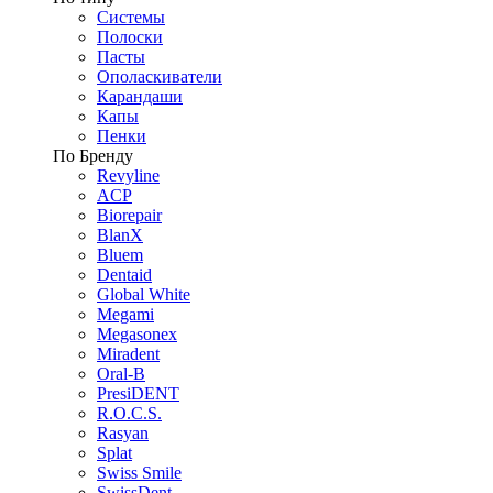
Системы
Полоски
Пасты
Ополаскиватели
Карандаши
Капы
Пенки
По Бренду
Revyline
ACP
Biorepair
BlanX
Bluem
Dentaid
Global White
Megami
Megasonex
Miradent
Oral-B
PresiDENT
R.O.C.S.
Rasyan
Splat
Swiss Smile
SwissDent