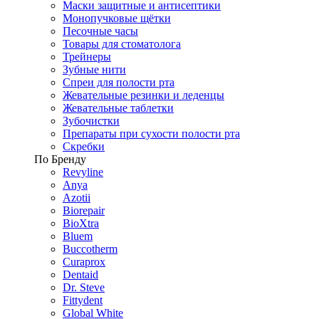
Маски защитные и антисептики
Монопучковые щётки
Песочные часы
Товары для стоматолога
Трейнеры
Зубные нити
Спреи для полости рта
Жевательные резинки и леденцы
Жевательные таблетки
Зубочистки
Препараты при сухости полости рта
Скребки
По Бренду
Revyline
Anya
Azotii
Biorepair
BioXtra
Bluem
Buccotherm
Curaprox
Dentaid
Dr. Steve
Fittydent
Global White