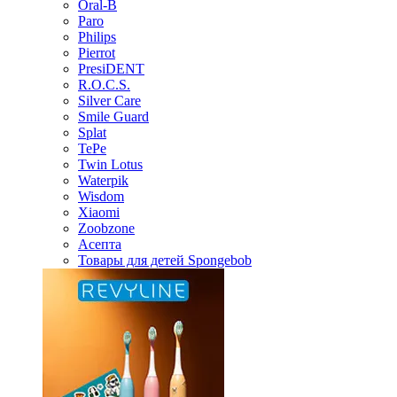
Oral-B
Paro
Philips
Pierrot
PresiDENT
R.O.C.S.
Silver Care
Smile Guard
Splat
TePe
Twin Lotus
Waterpik
Wisdom
Xiaomi
Zoobzone
Асепта
Товары для детей Spongebob