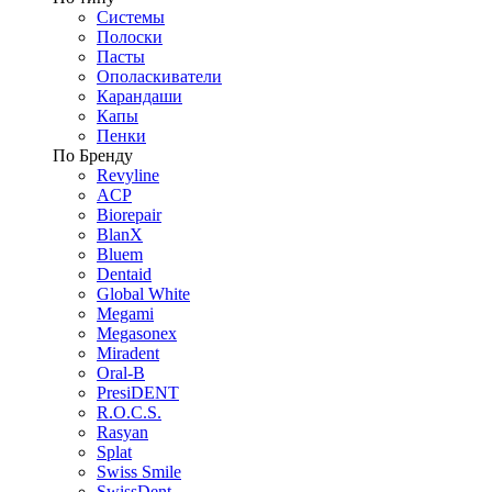
Системы
Полоски
Пасты
Ополаскиватели
Карандаши
Капы
Пенки
По Бренду
Revyline
ACP
Biorepair
BlanX
Bluem
Dentaid
Global White
Megami
Megasonex
Miradent
Oral-B
PresiDENT
R.O.C.S.
Rasyan
Splat
Swiss Smile
SwissDent