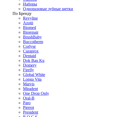
Наборы
Одноразовые зубные щетки
По Бренду
Revyline
Azotii
Biomed
Biorepair
BrushBaby
Buccotherm
Corlyse
Curaprox
Dentaid
Dok Bau Ku
Domery
Firefly
Global White
Longa Vita
Marvis
Miradent
One Drop Only
Oral-B
Paro
Pierrot
President
R.O.C.S.