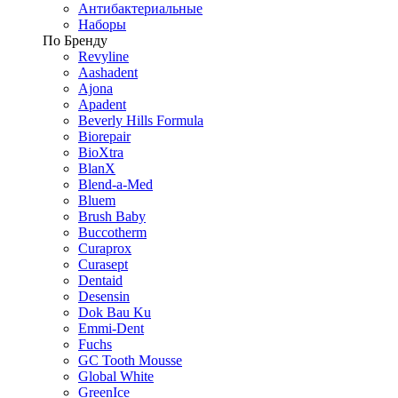
Антибактериальные
Наборы
По Бренду
Revyline
Aashadent
Ajona
Apadent
Beverly Hills Formula
Biorepair
BioXtra
BlanX
Blend-a-Med
Bluem
Brush Baby
Buccotherm
Curaprox
Curasept
Dentaid
Desensin
Dok Bau Ku
Emmi-Dent
Fuchs
GC Tooth Mousse
Global White
GreenIce