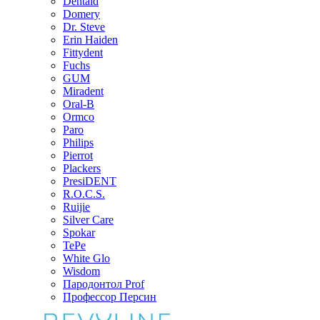
Dentaid
Domery
Dr. Steve
Erin Haiden
Fittydent
Fuchs
GUM
Miradent
Oral-B
Ormco
Paro
Philips
Pierrot
Plackers
PresiDENT
R.O.C.S.
Ruijie
Silver Care
Spokar
TePe
White Glo
Wisdom
Пародонтол Prof
Профессор Персин