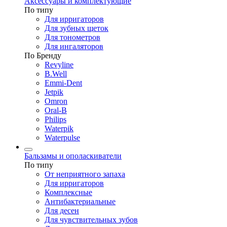
Аксессуары и комплектующие
По типу
Для ирригаторов
Для зубных щеток
Для тонометров
Для ингаляторов
По Бренду
Revyline
B.Well
Emmi-Dent
Jetpik
Omron
Oral-B
Philips
Waterpik
Waterpulse
Бальзамы и ополаскиватели
По типу
От неприятного запаха
Для ирригаторов
Комплексные
Антибактериальные
Для десен
Для чувствительных зубов