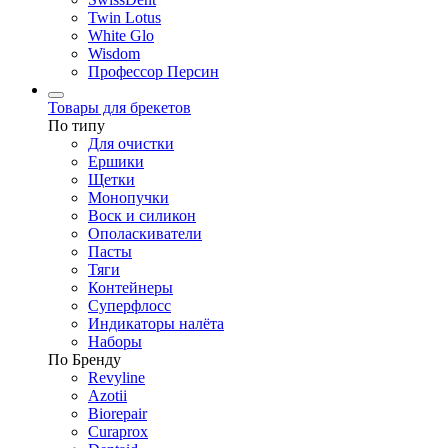
Twin Lotus
White Glo
Wisdom
Профессор Персин
Товары для брекетов
По типу
Для очистки
Ершики
Щетки
Монопучки
Воск и силикон
Ополаскиватели
Пасты
Тяги
Контейнеры
Суперфлосс
Индикаторы налёта
Наборы
По Бренду
Revyline
Azotii
Biorepair
Curaprox