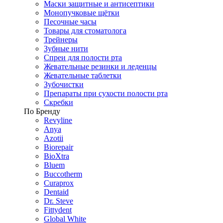
Маски защитные и антисептики
Монопучковые щётки
Песочные часы
Товары для стоматолога
Трейнеры
Зубные нити
Спреи для полости рта
Жевательные резинки и леденцы
Жевательные таблетки
Зубочистки
Препараты при сухости полости рта
Скребки
По Бренду
Revyline
Anya
Azotii
Biorepair
BioXtra
Bluem
Buccotherm
Curaprox
Dentaid
Dr. Steve
Fittydent
Global White