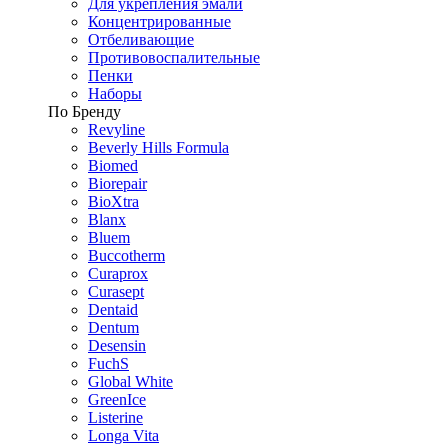
Для укрепления эмали
Концентрированные
Отбеливающие
Противовоспалительные
Пенки
Наборы
По Бренду
Revyline
Beverly Hills Formula
Biomed
Biorepair
BioXtra
Blanx
Bluem
Buccotherm
Curaprox
Curasept
Dentaid
Dentum
Desensin
FuchS
Global White
GreenIce
Listerine
Longa Vita