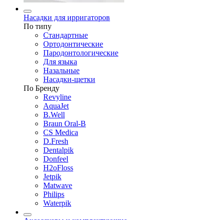
Насадки для ирригаторов
По типу
Стандартные
Ортодонтические
Пародонтологические
Для языка
Назальные
Насадки-щетки
По Бренду
Revyline
AquaJet
B.Well
Braun Oral-B
CS Medica
D.Fresh
Dentalpik
Donfeel
H2oFloss
Jetpik
Matwave
Philips
Waterpik