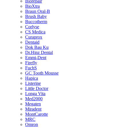
Biorepair
BioXtra
Braun Oral-B
Brush Baby
Buccotherm
Corlyse
CS Medica
Curaprox
Dentaid
Dok Bau Ku
Dr.Hinz Dental
Emmi-Dent
Firefly
FuchS
GC Tooth Mousse
Hapica
Listerine
Little Doctor
Longa Vita
Med2000
Megaten
Miradent
MontCarotte
MRC
Omron