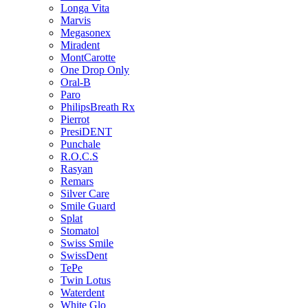
Longa Vita
Marvis
Megasonex
Miradent
MontCarotte
One Drop Only
Oral-B
Paro
PhilipsBreath Rx
Pierrot
PresiDENT
Punchale
R.O.C.S
Rasyan
Remars
Silver Care
Smile Guard
Splat
Stomatol
Swiss Smile
SwissDent
TePe
Twin Lotus
Waterdent
White Glo