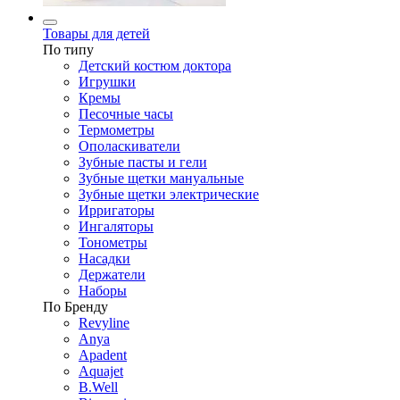
Товары для детей
По типу
Детский костюм доктора
Игрушки
Кремы
Песочные часы
Термометры
Ополаскиватели
Зубные пасты и гели
Зубные щетки мануальные
Зубные щетки электрические
Ирригаторы
Ингаляторы
Тонометры
Насадки
Держатели
Наборы
По Бренду
Revyline
Anya
Apadent
Aquajet
B.Well