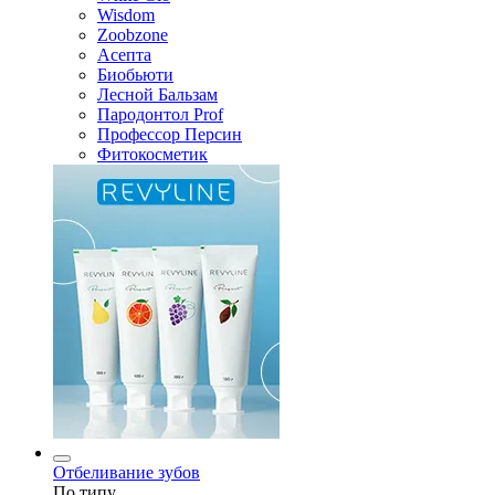
Wisdom
Zoobzone
Асепта
Биобьюти
Лесной Бальзам
Пародонтол Prof
Профессор Персин
Фитокосметик
Отбеливание зубов
По типу