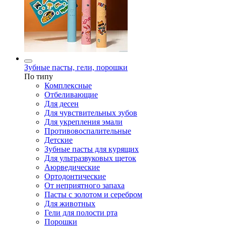
Зубные пасты, гели, порошки
По типу
Комплексные
Отбеливающие
Для десен
Для чувствительных зубов
Для укрепления эмали
Противовоспалительные
Детские
Зубные пасты для курящих
Для ультразвуковых щеток
Аюрведические
Ортодонтические
От неприятного запаха
Пасты с золотом и серебром
Для животных
Гели для полости рта
Порошки