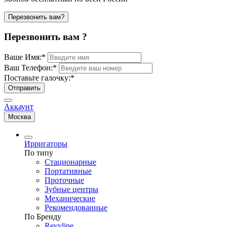
Перезвонить вам?
Перезвонить вам ?
Ваше Имя:
*
Ваш Телефон:
*
Поставьте галочку:
*
Отправить
Аккаунт
Москва
Ирригаторы
По типу
Стационарные
Портативные
Проточные
Зубные центры
Механические
Рекомендованные
По Бренду
Revyline