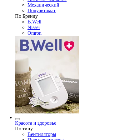
Механический
Полуавтомат
По Бренду
B.Well
Nissei
Omron
Красота и здоровье
По типу
Вентиляторы
Пульсоксиметры