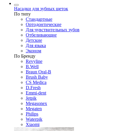
Насадки для зубных щеток
По типу
Стандартные
Ортодонтические
Для чувствительных зубов
Отбеливающие
Детские
Для языка
Эконом
По Бренду
Revyline
B.Well
Braun Oral-B
Brush Baby
CS Medica
D.Fresh
Emmi-dent
Jetpik
Megasonex
Megaten
Philips
Waterpik
Xiaomi