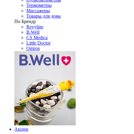
Термометры
Массажеры
Товары для дома
По Бренду
Revyline
B.Well
CS Medica
Little Doctor
Omron
Акции