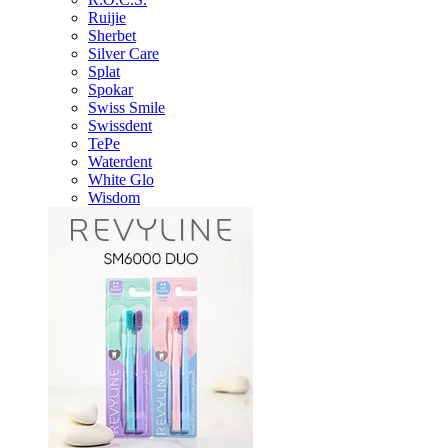
Ruijie
Sherbet
Silver Care
Splat
Spokar
Swiss Smile
Swissdent
TePe
Waterdent
White Glo
Wisdom