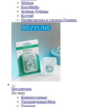
Wisdom
ВладМиВа
Зелёная Дубрава
Колумб
Профилактика и гигиена Foramen
Ингаляторы
По типу
Компрессорные
Ультразвуковые\Меш
Паровые