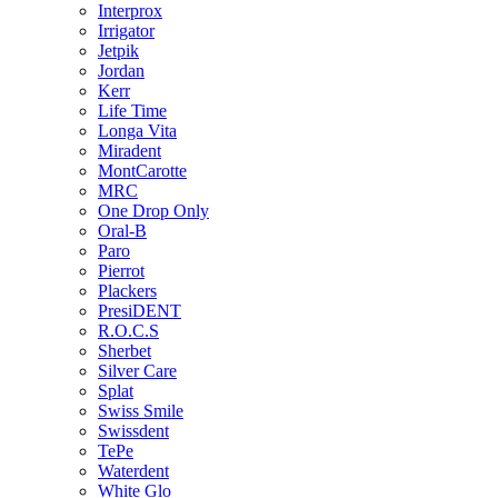
Interprox
Irrigator
Jetpik
Jordan
Kerr
Life Time
Longa Vita
Miradent
MontCarotte
MRC
One Drop Only
Oral-B
Paro
Pierrot
Plackers
PresiDENT
R.O.C.S
Sherbet
Silver Care
Splat
Swiss Smile
Swissdent
TePe
Waterdent
White Glo