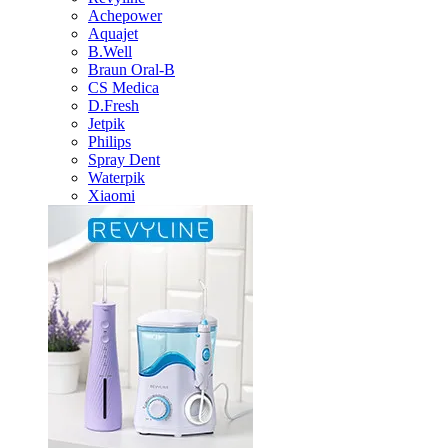
Achepower
Aquajet
B.Well
Braun Oral-B
CS Medica
D.Fresh
Jetpik
Philips
Spray Dent
Waterpik
Xiaomi