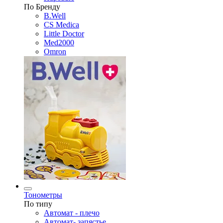
По Бренду
B.Well
CS Medica
Little Doctor
Med2000
Omron
Тонометры
По типу
Автомат - плечо
Автомат- запястье