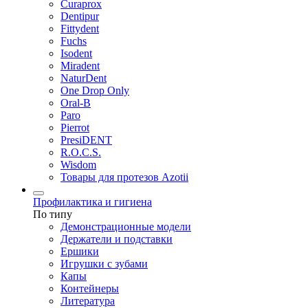
Curaprox
Dentipur
Fittydent
Fuchs
Isodent
Miradent
NaturDent
One Drop Only
Oral-B
Paro
Pierrot
PresiDENT
R.O.C.S.
Wisdom
Товары для протезов Azotii
Профилактика и гигиена
По типу
Демонстрационные модели
Держатели и подставки
Ершики
Игрушки с зубами
Капы
Контейнеры
Литература