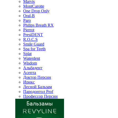
Marvis
MontCarotte
One Drop Only
Oral-B
Paro
Philips Breath RX
Pierrot
PresiDENT
R.O.C.S
Smile Guard
Spa for Teeth
Splat
Waterdent
Wisdom
Альбадент
Асепта
Доктор Персин
Ирикс
Лесной Бальзам
Пародонтол Prof
Профессор Персин