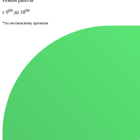
Режим работы
00
00
с 9
до 18
*по московскому времени