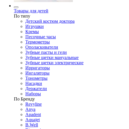
Товары для детей
По типу
Детский костюм доктора
Игрушки
Кремы
Песочные часы
Термометры
Ополаскиватели
Зубные пасты и гели
Зубные щетки мануальные
Зубные щетки электрические
Ирригаторы
Ингаляторы
Тонометры
Насадки
Держатели
Наборы
По Бренду
Revyline
Anya
Apadent
Aquajet
B.Well