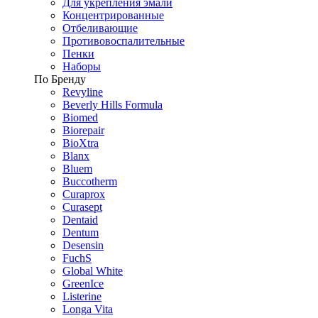
Для укрепления эмали
Концентрированные
Отбеливающие
Противовоспалительные
Пенки
Наборы
По Бренду
Revyline
Beverly Hills Formula
Biomed
Biorepair
BioXtra
Blanx
Bluem
Buccotherm
Curaprox
Curasept
Dentaid
Dentum
Desensin
FuchS
Global White
GreenIce
Listerine
Longa Vita