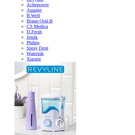
Achepower
Aquajet
B.Well
Braun Oral-B
CS Medica
D.Fresh
Jetpik
Philips
Spray Dent
Waterpik
Xiaomi