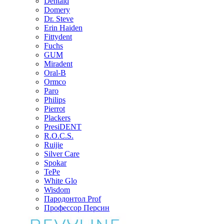
Dentaid
Domery
Dr. Steve
Erin Haiden
Fittydent
Fuchs
GUM
Miradent
Oral-B
Ormco
Paro
Philips
Pierrot
Plackers
PresiDENT
R.O.C.S.
Ruijie
Silver Care
Spokar
TePe
White Glo
Wisdom
Пародонтол Prof
Профессор Персин