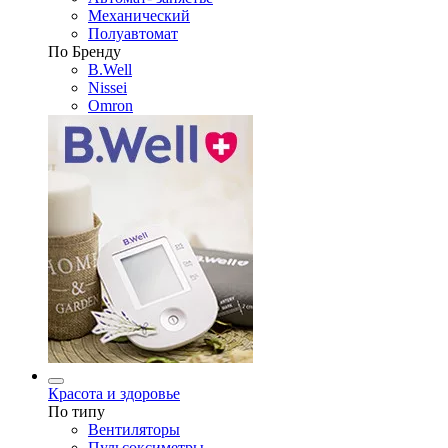
Механический
Полуавтомат
По Бренду
B.Well
Nissei
Omron
Красота и здоровье
По типу
Вентиляторы
Пульсоксиметры