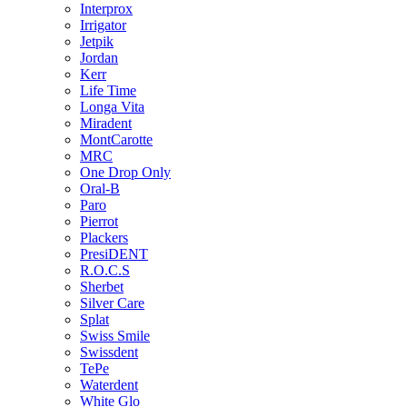
Interprox
Irrigator
Jetpik
Jordan
Kerr
Life Time
Longa Vita
Miradent
MontCarotte
MRC
One Drop Only
Oral-B
Paro
Pierrot
Plackers
PresiDENT
R.O.C.S
Sherbet
Silver Care
Splat
Swiss Smile
Swissdent
TePe
Waterdent
White Glo