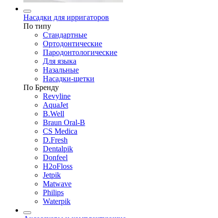
Насадки для ирригаторов
По типу
Стандартные
Ортодонтические
Пародонтологические
Для языка
Назальные
Насадки-щетки
По Бренду
Revyline
AquaJet
B.Well
Braun Oral-B
CS Medica
D.Fresh
Dentalpik
Donfeel
H2oFloss
Jetpik
Matwave
Philips
Waterpik