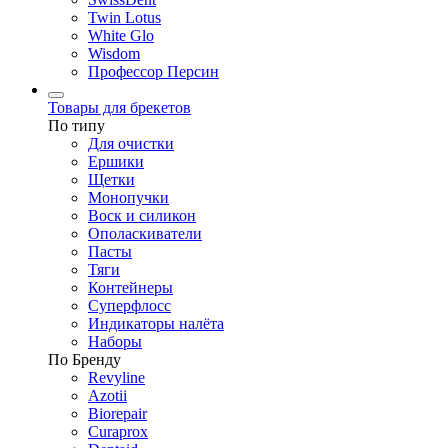
Twin Lotus
White Glo
Wisdom
Профессор Персин
Товары для брекетов
По типу
Для очистки
Ершики
Щетки
Монопучки
Воск и силикон
Ополаскиватели
Пасты
Тяги
Контейнеры
Суперфлосс
Индикаторы налёта
Наборы
По Бренду
Revyline
Azotii
Biorepair
Curaprox