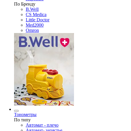
По Бренду
B.Well
CS Medica
Little Doctor
Med2000
Omron
Тонометры
По типу
Автомат - плечо
Автомат- запястье