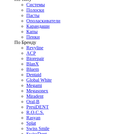
Системы
Полоски
Пасты
Ополаскиватели
Карандаши
Капы
Пенки
По Бренду
Revyline
ACP
Biorepair
BlanX
Bluem
Dentaid
Global White
Megami
Megasonex
Miradent
Oral-B
PresiDENT
R.O.C.S.
Rasyan
Splat
Swiss Smile
SwissDent