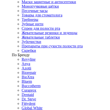
Маски защитные и антисептики
Монопучковые щётки
Песочные часы
Товары для стоматолога
Трейнеры
Зубные нити
Спреи для полости рта
Жевательные резинки и леденцы
Жевательные таблетки
Зубочистки
Препараты при сухости полости рта
Скребки
По Бренду
Revyline
Anya
Azotii
Biorepair
BioXtra
Bluem
Buccotherm
Curaprox
Dentaid
Dr. Steve
Fittydent
Global White