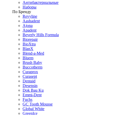
Антибактериальные
Наборы
По Бренду
Revyline
Aashadent
Ajona
Apadent
Beverly Hills Formula
Biorepair
BioXtra
BlanX
Blend-a-Med
Bluem
Brush Baby
Buccotherm
Curaprox
Curasept
Dentaid
Desensin
Dok Bau Ku
Emmi-Dent
Fuchs
GC Tooth Mousse
Global White
GreenIce