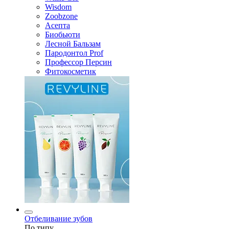
Wisdom
Zoobzone
Асепта
Биобьюти
Лесной Бальзам
Пародонтол Prof
Профессор Персин
Фитокосметик
Отбеливание зубов
По типу