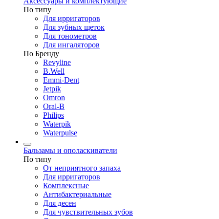
Аксессуары и комплектующие
По типу
Для ирригаторов
Для зубных щеток
Для тонометров
Для ингаляторов
По Бренду
Revyline
B.Well
Emmi-Dent
Jetpik
Omron
Oral-B
Philips
Waterpik
Waterpulse
Бальзамы и ополаскиватели
По типу
От неприятного запаха
Для ирригаторов
Комплексные
Антибактериальные
Для десен
Для чувствительных зубов