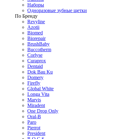
Наборы
Одноразовые зубные щетки
По Бренду
Revyline
Azotii
Biomed
Biorepair
BrushBaby
Buccotherm
Corlyse
Curaprox
Dentaid
Dok Bau Ku
Domery
Firefly
Global White
Longa Vita
Marvis
Miradent
One Drop Only
Oral-B
Paro
Pierrot
President
R.O.C.S.