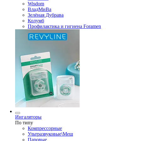
Wisdom
ВладМиВа
Зелёная Дубрава
Колумб
Профилактика и гигиена Foramen
Ингаляторы
По типу
Компрессорные
Ультразвуковые\Меш
Паровые