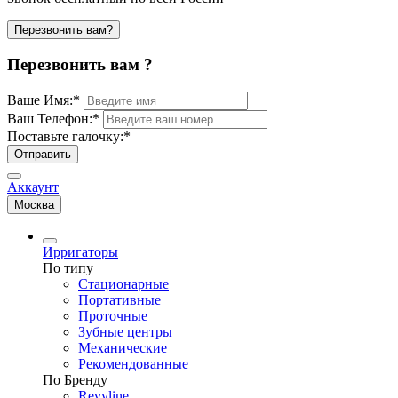
Перезвонить вам?
Перезвонить вам ?
Ваше Имя:
*
Ваш Телефон:
*
Поставьте галочку:
*
Отправить
Аккаунт
Москва
Ирригаторы
По типу
Стационарные
Портативные
Проточные
Зубные центры
Механические
Рекомендованные
По Бренду
Revyline