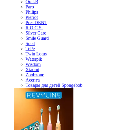
Oral-B
Paro
Philips
Pierrot
PresiDENT
R.O.C.S.
Silver Care
Smile Guard
Splat
TePe
Twin Lotus
Waterpik
Wisdom
Xiaomi
Zoobzone
Асепта
Товары для детей Spongebob