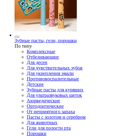
Зубные пасты, гели, порошки
По типу
Комплексные
Отбеливающие
Для десен
Для чувствительных зубов
Для укрепления эмали
Противовоспалительные
Детские
Зубные пасты для курящих
Для ультразвуковых щеток
Аюрведические
Ортодонтические
От неприятного запаха
Пасты с золотом и серебром
Для животных
Гели для полости рта
Порошки