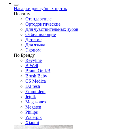
Насадки для зубных щеток
По типу
Стандартные
Ортодонтические
Для чувствительных зубов
Отбеливающие
Детские
Для языка
Эконом
По Бренду
Revyline
B.Well
Braun Oral-B
Brush Baby
CS Medica
D.Fresh
Emmi-dent
Jetpik
Megasonex
Megaten
Philips
Waterpik
Xiaomi