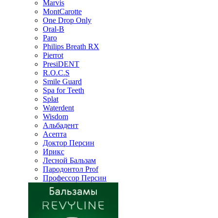
Marvis
MontCarotte
One Drop Only
Oral-B
Paro
Philips Breath RX
Pierrot
PresiDENT
R.O.C.S
Smile Guard
Spa for Teeth
Splat
Waterdent
Wisdom
Альбадент
Асепта
Доктор Персин
Ирикс
Лесной Бальзам
Пародонтол Prof
Профессор Персин