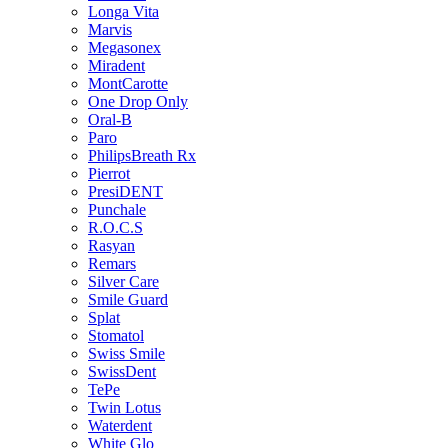
Longa Vita
Marvis
Megasonex
Miradent
MontCarotte
One Drop Only
Oral-B
Paro
PhilipsBreath Rx
Pierrot
PresiDENT
Punchale
R.O.C.S
Rasyan
Remars
Silver Care
Smile Guard
Splat
Stomatol
Swiss Smile
SwissDent
TePe
Twin Lotus
Waterdent
White Glo