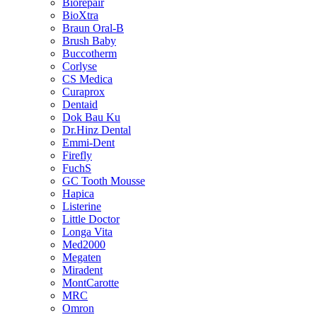
Biorepair
BioXtra
Braun Oral-B
Brush Baby
Buccotherm
Corlyse
CS Medica
Curaprox
Dentaid
Dok Bau Ku
Dr.Hinz Dental
Emmi-Dent
Firefly
FuchS
GC Tooth Mousse
Hapica
Listerine
Little Doctor
Longa Vita
Med2000
Megaten
Miradent
MontCarotte
MRC
Omron