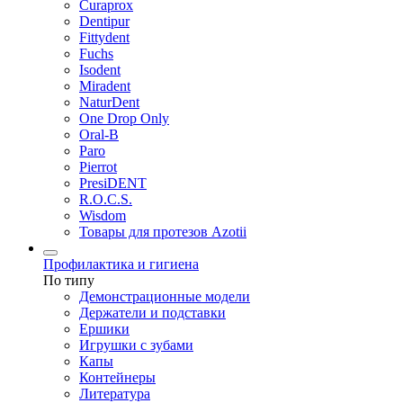
Curaprox
Dentipur
Fittydent
Fuchs
Isodent
Miradent
NaturDent
One Drop Only
Oral-B
Paro
Pierrot
PresiDENT
R.O.C.S.
Wisdom
Товары для протезов Azotii
Профилактика и гигиена
По типу
Демонстрационные модели
Держатели и подставки
Ершики
Игрушки с зубами
Капы
Контейнеры
Литература