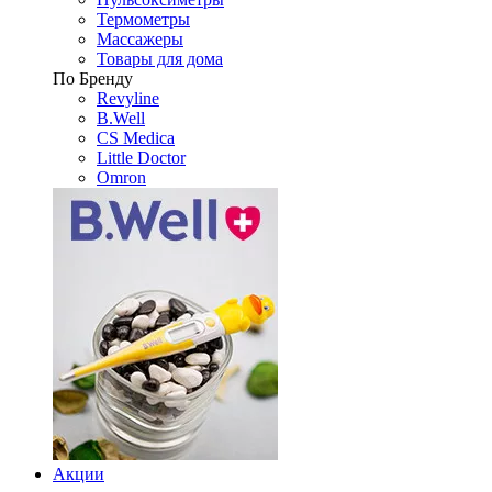
Термометры
Массажеры
Товары для дома
По Бренду
Revyline
B.Well
CS Medica
Little Doctor
Omron
Акции