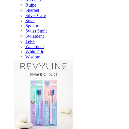
Ruijie
Sherbet
Silver Care
Splat
Spokar
Swiss Smile
Swissdent
TePe
Waterdent
White Glo
Wisdom