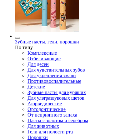
Зубные пасты, гели, порошки
По типу
Комплексные
Отбеливающие
Для десен
Для чувствительных зубов
Для укрепления эмали
Противовоспалительные
Детские
Зубные пасты для курящих
Для ультразвуковых щеток
Аюрведические
Ортодонтические
От неприятного запаха
Пасты с золотом и серебром
Для животных
Гели для полости рта
Порошки