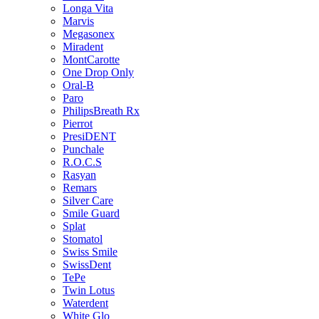
Longa Vita
Marvis
Megasonex
Miradent
MontCarotte
One Drop Only
Oral-B
Paro
PhilipsBreath Rx
Pierrot
PresiDENT
Punchale
R.O.C.S
Rasyan
Remars
Silver Care
Smile Guard
Splat
Stomatol
Swiss Smile
SwissDent
TePe
Twin Lotus
Waterdent
White Glo