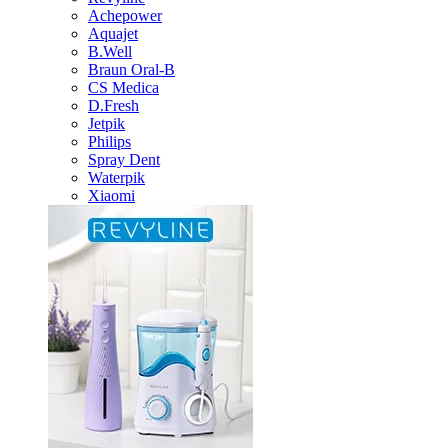
Achepower
Aquajet
B.Well
Braun Oral-B
CS Medica
D.Fresh
Jetpik
Philips
Spray Dent
Waterpik
Xiaomi