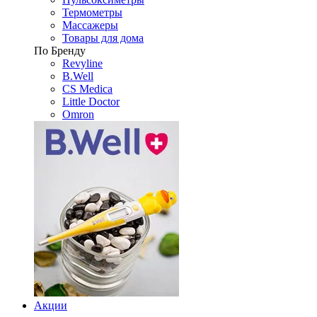
Термометры
Массажеры
Товары для дома
По Бренду
Revyline
B.Well
CS Medica
Little Doctor
Omron
Акции