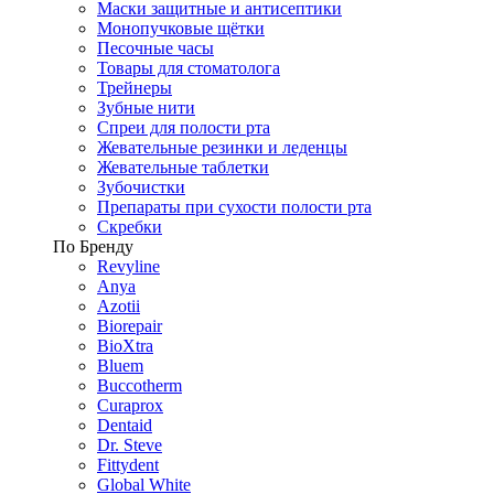
Маски защитные и антисептики
Монопучковые щётки
Песочные часы
Товары для стоматолога
Трейнеры
Зубные нити
Спреи для полости рта
Жевательные резинки и леденцы
Жевательные таблетки
Зубочистки
Препараты при сухости полости рта
Скребки
По Бренду
Revyline
Anya
Azotii
Biorepair
BioXtra
Bluem
Buccotherm
Curaprox
Dentaid
Dr. Steve
Fittydent
Global White