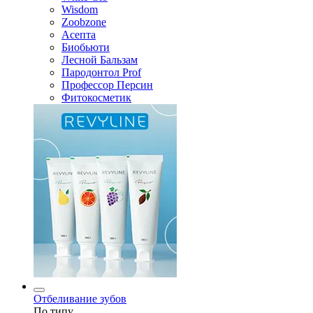
Wisdom
Zoobzone
Асепта
Биобьюти
Лесной Бальзам
Пародонтол Prof
Профессор Персин
Фитокосметик
Отбеливание зубов
По типу