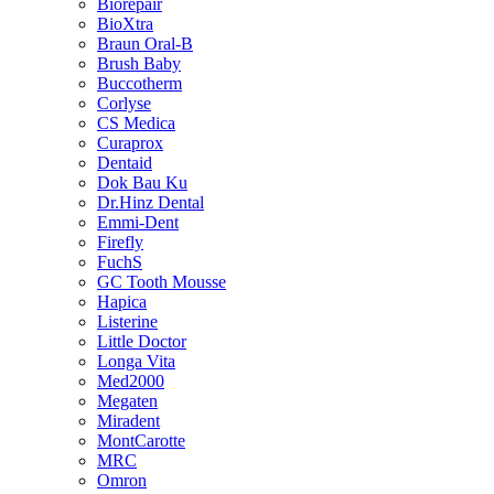
Biorepair
BioXtra
Braun Oral-B
Brush Baby
Buccotherm
Corlyse
CS Medica
Curaprox
Dentaid
Dok Bau Ku
Dr.Hinz Dental
Emmi-Dent
Firefly
FuchS
GC Tooth Mousse
Hapica
Listerine
Little Doctor
Longa Vita
Med2000
Megaten
Miradent
MontCarotte
MRC
Omron