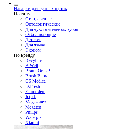
Насадки для зубных щеток
По типу
Стандартные
Ортодонтические
Для чувствительных зубов
Отбеливающие
Детские
Для языка
Эконом
По Бренду
Revyline
B.Well
Braun Oral-B
Brush Baby
CS Medica
D.Fresh
Emmi-dent
Jetpik
Megasonex
Megaten
Philips
Waterpik
Xiaomi