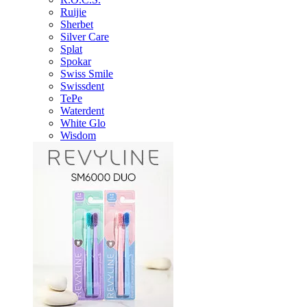
Ruijie
Sherbet
Silver Care
Splat
Spokar
Swiss Smile
Swissdent
TePe
Waterdent
White Glo
Wisdom