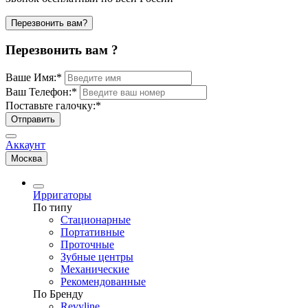
Перезвонить вам?
Перезвонить вам ?
Ваше Имя:
*
Ваш Телефон:
*
Поставьте галочку:
*
Отправить
Аккаунт
Москва
Ирригаторы
По типу
Стационарные
Портативные
Проточные
Зубные центры
Механические
Рекомендованные
По Бренду
Revyline