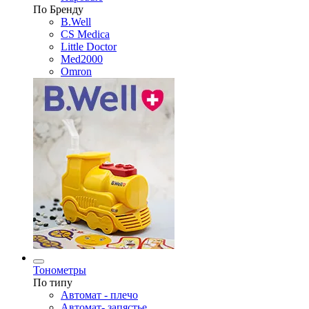
По Бренду
B.Well
CS Medica
Little Doctor
Med2000
Omron
Тонометры
По типу
Автомат - плечо
Автомат- запястье