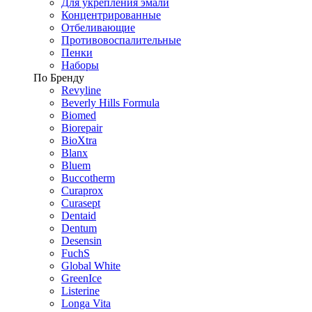
Для укрепления эмали
Концентрированные
Отбеливающие
Противовоспалительные
Пенки
Наборы
По Бренду
Revyline
Beverly Hills Formula
Biomed
Biorepair
BioXtra
Blanx
Bluem
Buccotherm
Curaprox
Curasept
Dentaid
Dentum
Desensin
FuchS
Global White
GreenIce
Listerine
Longa Vita