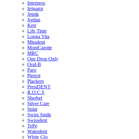
Interprox
Irrigator
Jetpik
Jordan
Kerr
Life Time
Longa Vita
Miradent
MontCarotte
MRC
One Drop Only
Oral-B
Paro
Pierrot
Plackers
PresiDENT
R.O.C.S
Sherbet
Silver Care
Splat
Swiss Smile
Swissdent
TePe
Waterdent
White Glo