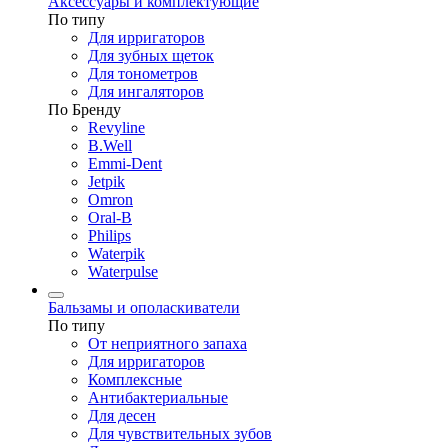
Аксессуары и комплектующие
По типу
Для ирригаторов
Для зубных щеток
Для тонометров
Для ингаляторов
По Бренду
Revyline
B.Well
Emmi-Dent
Jetpik
Omron
Oral-B
Philips
Waterpik
Waterpulse
Бальзамы и ополаскиватели
По типу
От неприятного запаха
Для ирригаторов
Комплексные
Антибактериальные
Для десен
Для чувствительных зубов