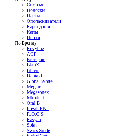
Системы
Полоски
Пасты
Ополаскиватели
Карандаши
Капы
Пенки
По Бренду
Revyline
ACP
Biorepair
BlanX
Bluem
Dentaid
Global White
Megami
Megasonex
Miradent
Oral-B
PresiDENT
R.O.C.S.
Rasyan
Splat
Swiss Smile
SwissDent