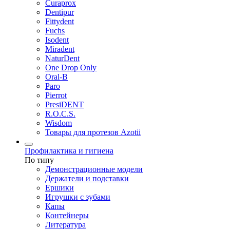
Curaprox
Dentipur
Fittydent
Fuchs
Isodent
Miradent
NaturDent
One Drop Only
Oral-B
Paro
Pierrot
PresiDENT
R.O.C.S.
Wisdom
Товары для протезов Azotii
Профилактика и гигиена
По типу
Демонстрационные модели
Держатели и подставки
Ершики
Игрушки с зубами
Капы
Контейнеры
Литература