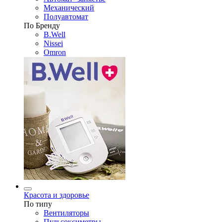
Механический
Полуавтомат
По Бренду
B.Well
Nissei
Omron
Красота и здоровье
По типу
Вентиляторы
Пульсоксиметры