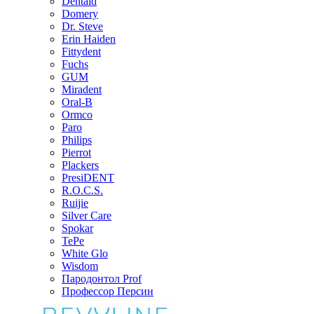
Dentaid
Domery
Dr. Steve
Erin Haiden
Fittydent
Fuchs
GUM
Miradent
Oral-B
Ormco
Paro
Philips
Pierrot
Plackers
PresiDENT
R.O.C.S.
Ruijie
Silver Care
Spokar
TePe
White Glo
Wisdom
Пародонтол Prof
Профессор Персин