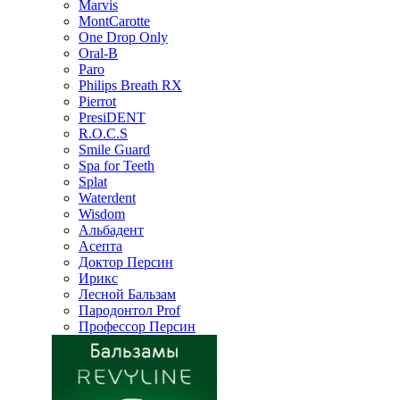
Marvis
MontCarotte
One Drop Only
Oral-B
Paro
Philips Breath RX
Pierrot
PresiDENT
R.O.C.S
Smile Guard
Spa for Teeth
Splat
Waterdent
Wisdom
Альбадент
Асепта
Доктор Персин
Ирикс
Лесной Бальзам
Пародонтол Prof
Профессор Персин