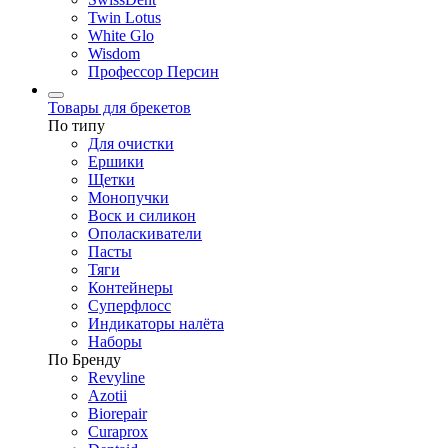
Twin Lotus
White Glo
Wisdom
Профессор Персин
Товары для брекетов
По типу
Для очистки
Ершики
Щетки
Монопучки
Воск и силикон
Ополаскиватели
Пасты
Тяги
Контейнеры
Суперфлосс
Индикаторы налёта
Наборы
По Бренду
Revyline
Azotii
Biorepair
Curaprox