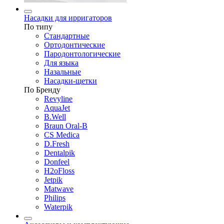
Насадки для ирригаторов
По типу
Стандартные
Ортодонтические
Пародонтологические
Для языка
Назальные
Насадки-щетки
По Бренду
Revyline
AquaJet
B.Well
Braun Oral-B
CS Medica
D.Fresh
Dentalpik
Donfeel
H2oFloss
Jetpik
Matwave
Philips
Waterpik