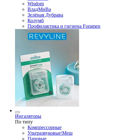
Wisdom
ВладМиВа
Зелёная Дубрава
Колумб
Профилактика и гигиена Foramen
Ингаляторы
По типу
Компрессорные
Ультразвуковые\Меш
Паровые