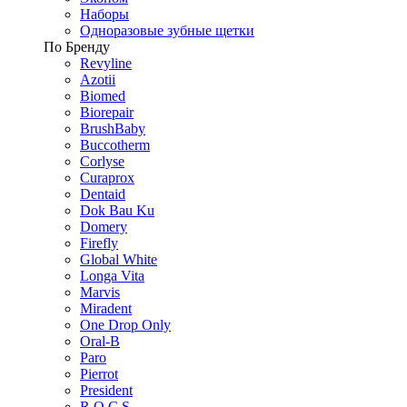
Наборы
Одноразовые зубные щетки
По Бренду
Revyline
Azotii
Biomed
Biorepair
BrushBaby
Buccotherm
Corlyse
Curaprox
Dentaid
Dok Bau Ku
Domery
Firefly
Global White
Longa Vita
Marvis
Miradent
One Drop Only
Oral-B
Paro
Pierrot
President
R.O.C.S.