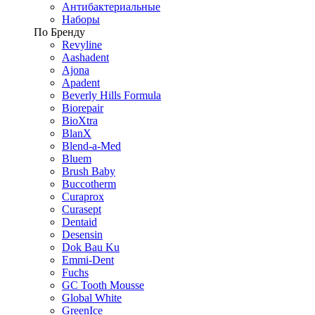
Антибактериальные
Наборы
По Бренду
Revyline
Aashadent
Ajona
Apadent
Beverly Hills Formula
Biorepair
BioXtra
BlanX
Blend-a-Med
Bluem
Brush Baby
Buccotherm
Curaprox
Curasept
Dentaid
Desensin
Dok Bau Ku
Emmi-Dent
Fuchs
GC Tooth Mousse
Global White
GreenIce