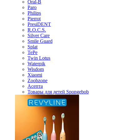
Oral-B
Paro
Philips
Pierrot
PresiDENT
R.O.C.S.
Silver Care
Smile Guard
Splat
TePe
Twin Lotus
Waterpik
Wisdom
Xiaomi
Zoobzone
Асепта
Товары для детей Spongebob