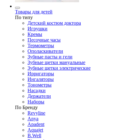
Товары для детей
По типу
Детский костюм доктора
Игрушки
Кремы
Песочные часы
Термометры
Ополаскиватели
Зубные пасты и гели
Зубные щетки мануальные
Зубные щетки электрические
Ирригаторы
Ингаляторы
Тонометры
Насадки
Держатели
Наборы
По Бренду
Revyline
Anya
Apadent
Aquajet
B.Well