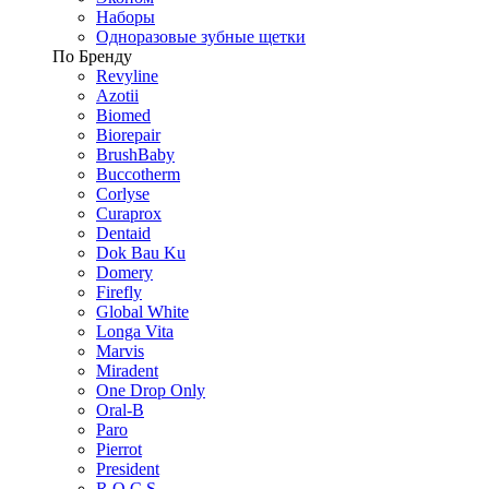
Наборы
Одноразовые зубные щетки
По Бренду
Revyline
Azotii
Biomed
Biorepair
BrushBaby
Buccotherm
Corlyse
Curaprox
Dentaid
Dok Bau Ku
Domery
Firefly
Global White
Longa Vita
Marvis
Miradent
One Drop Only
Oral-B
Paro
Pierrot
President
R.O.C.S.