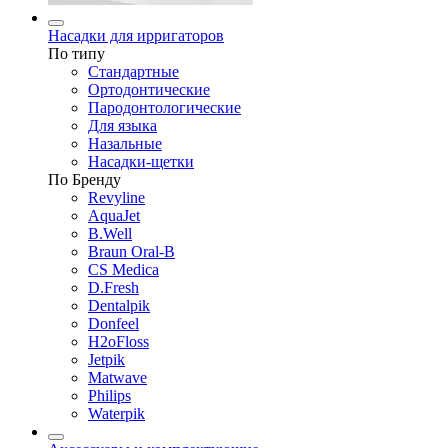
Насадки для ирригаторов
По типу
Стандартные
Ортодонтические
Пародонтологические
Для языка
Назальные
Насадки-щетки
По Бренду
Revyline
AquaJet
B.Well
Braun Oral-B
CS Medica
D.Fresh
Dentalpik
Donfeel
H2oFloss
Jetpik
Matwave
Philips
Waterpik