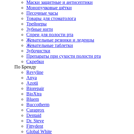
Маски защитные и антисептики
Монопучковые щётки
Песочные часы
Товары для стоматолога
Трейнеры
Зубные нити
Спреи для полости рта
Жевательные резинки и леденцы
Жевательные таблетки
Зубочистки
Препараты при сухости полости рта
Скребки
По Бренду
Revyline
Anya
Azotii
Biorepair
BioXtra
Bluem
Buccotherm
Curaprox
Dentaid
Dr. Steve
Fittydent
Global White