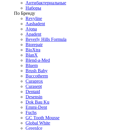
Антибактериальные
Наборы
По Бренду
Revyline
Aashadent
Ajona
Apadent
Beverly Hills Formula
Biorepair
BioXtra
BlanX
Blend-a-Med
Bluem
Brush Baby
Buccotherm
Curaprox
Curasept
Dentaid
Desensin
Dok Bau Ku
Emmi-Dent
Fuchs
GC Tooth Mousse
Global White
GreenIce