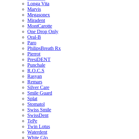
Longa Vita
Marvis
Megasonex
Miradent
MontCarotte
One Drop Only
Oral-B
Paro
PhilipsBreath Rx
Pierrot
PresiDENT
Punchale
R.O.C.S
Rasyan
Remars
Silver Care
Smile Guard
Splat
Stomatol
Swiss Smile
SwissDent
TePe
Twin Lotus
Waterdent
White Glo