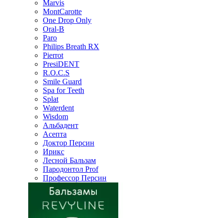
Marvis
MontCarotte
One Drop Only
Oral-B
Paro
Philips Breath RX
Pierrot
PresiDENT
R.O.C.S
Smile Guard
Spa for Teeth
Splat
Waterdent
Wisdom
Альбадент
Асепта
Доктор Персин
Ирикс
Лесной Бальзам
Пародонтол Prof
Профессор Персин