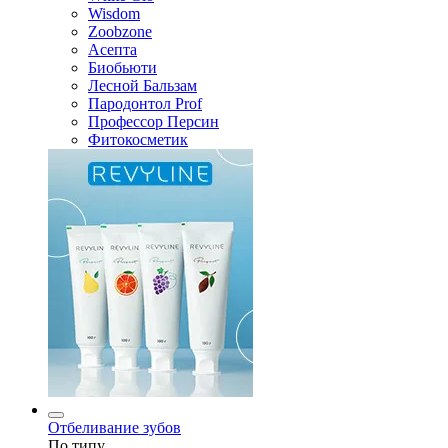
Wisdom
Zoobzone
Асепта
Биобьюти
Лесной Бальзам
Пародонтол Prof
Профессор Персин
Фитокосметик
Отбеливание зубов
По типу