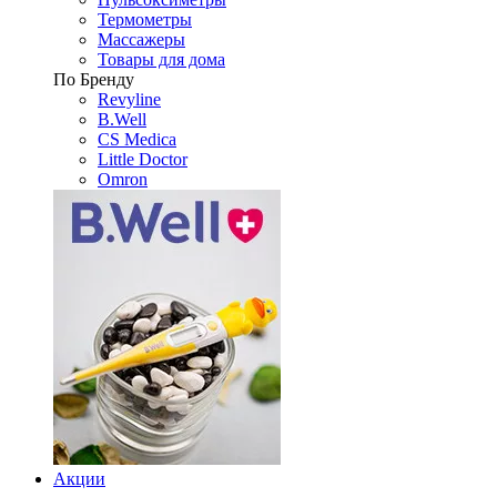
Термометры
Массажеры
Товары для дома
По Бренду
Revyline
B.Well
CS Medica
Little Doctor
Omron
Акции