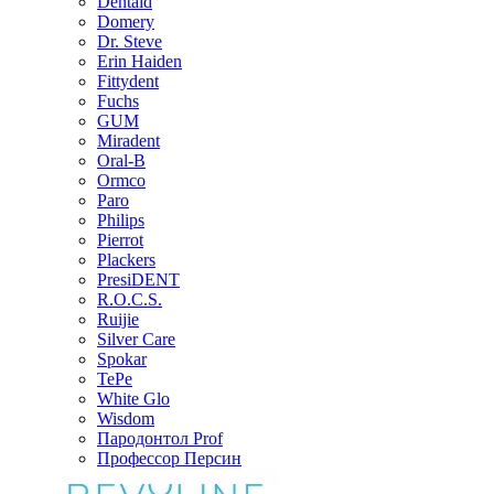
Dentaid
Domery
Dr. Steve
Erin Haiden
Fittydent
Fuchs
GUM
Miradent
Oral-B
Ormco
Paro
Philips
Pierrot
Plackers
PresiDENT
R.O.C.S.
Ruijie
Silver Care
Spokar
TePe
White Glo
Wisdom
Пародонтол Prof
Профессор Персин