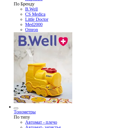
По Бренду
B.Well
CS Medica
Little Doctor
Med2000
Omron
Тонометры
По типу
Автомат - плечо
Автомат- запястье