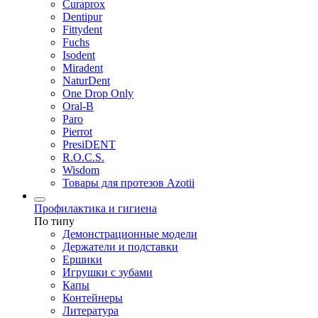
Curaprox
Dentipur
Fittydent
Fuchs
Isodent
Miradent
NaturDent
One Drop Only
Oral-B
Paro
Pierrot
PresiDENT
R.O.C.S.
Wisdom
Товары для протезов Azotii
Профилактика и гигиена
По типу
Демонстрационные модели
Держатели и подставки
Ершики
Игрушки с зубами
Капы
Контейнеры
Литература