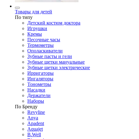
Товары для детей
По типу
Детский костюм доктора
Игрушки
Кремы
Песочные часы
Термометры
Ополаскиватели
Зубные пасты и гели
Зубные щетки мануальные
Зубные щетки электрические
Ирригаторы
Ингаляторы
Тонометры
Насадки
Держатели
Наборы
По Бренду
Revyline
Anya
Apadent
Aquajet
B.Well