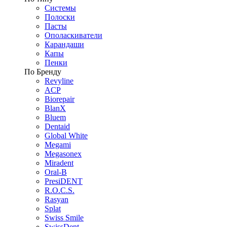
Системы
Полоски
Пасты
Ополаскиватели
Карандаши
Капы
Пенки
По Бренду
Revyline
ACP
Biorepair
BlanX
Bluem
Dentaid
Global White
Megami
Megasonex
Miradent
Oral-B
PresiDENT
R.O.C.S.
Rasyan
Splat
Swiss Smile
SwissDent