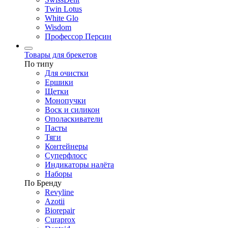
Twin Lotus
White Glo
Wisdom
Профессор Персин
Товары для брекетов
По типу
Для очистки
Ершики
Щетки
Монопучки
Воск и силикон
Ополаскиватели
Пасты
Тяги
Контейнеры
Суперфлосс
Индикаторы налёта
Наборы
По Бренду
Revyline
Azotii
Biorepair
Curaprox