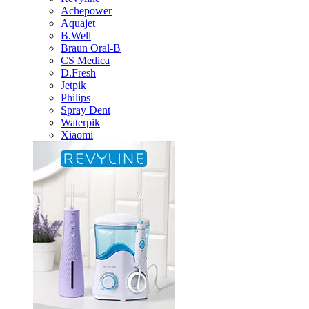
Achepower
Aquajet
B.Well
Braun Oral-B
CS Medica
D.Fresh
Jetpik
Philips
Spray Dent
Waterpik
Xiaomi