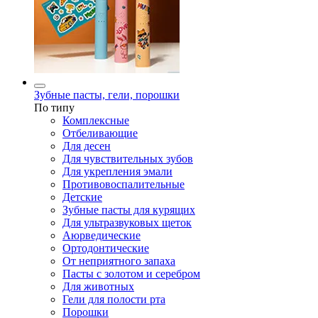
Зубные пасты, гели, порошки
По типу
Комплексные
Отбеливающие
Для десен
Для чувствительных зубов
Для укрепления эмали
Противовоспалительные
Детские
Зубные пасты для курящих
Для ультразвуковых щеток
Аюрведические
Ортодонтические
От неприятного запаха
Пасты с золотом и серебром
Для животных
Гели для полости рта
Порошки