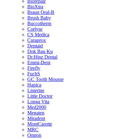
Biorepair
BioXtra
Braun Oral-B
Brush Baby
Buccotherm
Corlyse
CS Medica
Curaprox
Dentaid
Dok Bau Ku
Dr.Hinz Dental
Emmi-Dent
Firefly
FuchS
GC Tooth Mousse
Hapica
Listerine
Little Doctor
Longa Vita
Med2000
Megaten
Miradent
MontCarotte
MRC
Omron