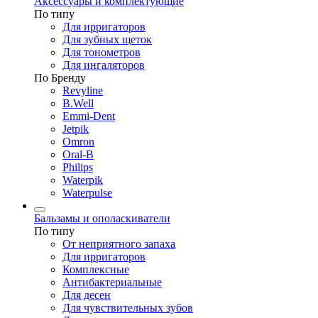
Аксессуары и комплектующие
По типу
Для ирригаторов
Для зубных щеток
Для тонометров
Для ингаляторов
По Бренду
Revyline
B.Well
Emmi-Dent
Jetpik
Omron
Oral-B
Philips
Waterpik
Waterpulse
Бальзамы и ополаскиватели
По типу
От неприятного запаха
Для ирригаторов
Комплексные
Антибактериальные
Для десен
Для чувствительных зубов