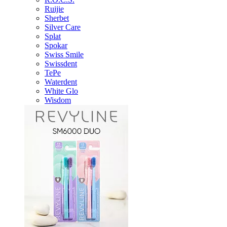
Ruijie
Sherbet
Silver Care
Splat
Spokar
Swiss Smile
Swissdent
TePe
Waterdent
White Glo
Wisdom