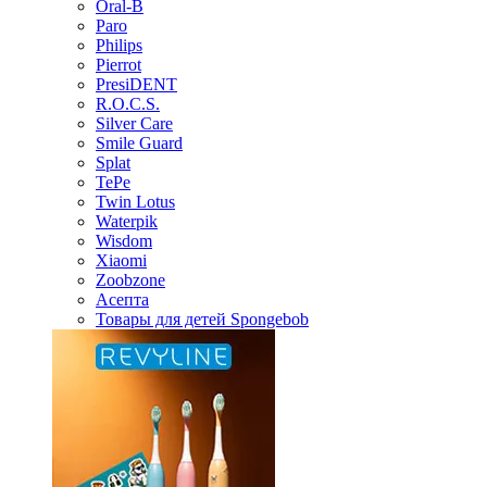
Oral-B
Paro
Philips
Pierrot
PresiDENT
R.O.C.S.
Silver Care
Smile Guard
Splat
TePe
Twin Lotus
Waterpik
Wisdom
Xiaomi
Zoobzone
Асепта
Товары для детей Spongebob