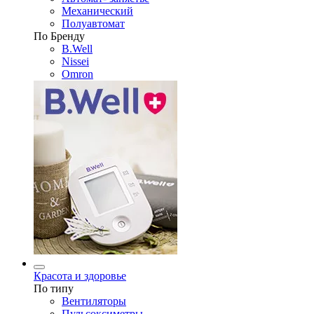
Механический
Полуавтомат
По Бренду
B.Well
Nissei
Omron
Красота и здоровье
По типу
Вентиляторы
Пульсоксиметры