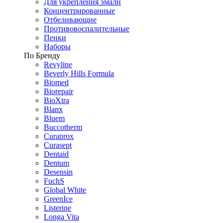
Для укрепления эмали
Концентрированные
Отбеливающие
Противовоспалительные
Пенки
Наборы
По Бренду
Revyline
Beverly Hills Formula
Biomed
Biorepair
BioXtra
Blanx
Bluem
Buccotherm
Curaprox
Curasept
Dentaid
Dentum
Desensin
FuchS
Global White
GreenIce
Listerine
Longa Vita