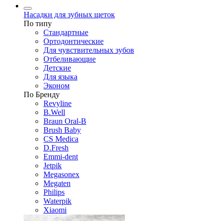
Насадки для зубных щеток
По типу
Стандартные
Ортодонтические
Для чувствительных зубов
Отбеливающие
Детские
Для языка
Эконом
По Бренду
Revyline
B.Well
Braun Oral-B
Brush Baby
CS Medica
D.Fresh
Emmi-dent
Jetpik
Megasonex
Megaten
Philips
Waterpik
Xiaomi