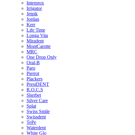
Interprox
Irrigator
Jetpik
Jordan
Kerr
Life Time
Longa Vita
Miradent
MontCarotte
MRC
One Drop Only
Oral-B
Paro
Pierrot
Plackers
PresiDENT
R.O.C.S
Sherbet
Silver Care
Splat
Swiss Smile
Swissdent
TePe
Waterdent
White Glo