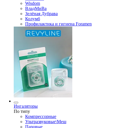
Wisdom
ВладМиВа
Зелёная Дубрава
Колумб
Профилактика и гигиена Foramen
Ингаляторы
По типу
Компрессорные
Ультразвуковые\Меш
Паровые