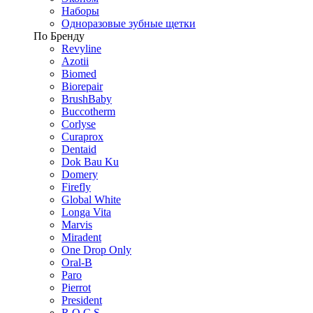
Наборы
Одноразовые зубные щетки
По Бренду
Revyline
Azotii
Biomed
Biorepair
BrushBaby
Buccotherm
Corlyse
Curaprox
Dentaid
Dok Bau Ku
Domery
Firefly
Global White
Longa Vita
Marvis
Miradent
One Drop Only
Oral-B
Paro
Pierrot
President
R.O.C.S.