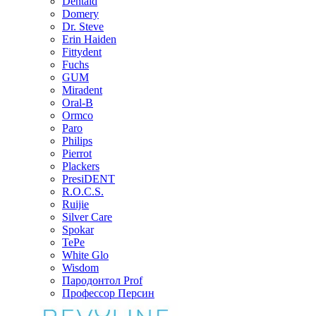
Dentaid
Domery
Dr. Steve
Erin Haiden
Fittydent
Fuchs
GUM
Miradent
Oral-B
Ormco
Paro
Philips
Pierrot
Plackers
PresiDENT
R.O.C.S.
Ruijie
Silver Care
Spokar
TePe
White Glo
Wisdom
Пародонтол Prof
Профессор Персин