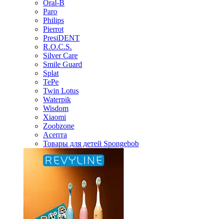
Oral-B
Paro
Philips
Pierrot
PresiDENT
R.O.C.S.
Silver Care
Smile Guard
Splat
TePe
Twin Lotus
Waterpik
Wisdom
Xiaomi
Zoobzone
Асепта
Товары для детей Spongebob