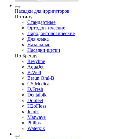
Насадки для ирригаторов
По типу
Стандартные
Ортодонтические
Пародонтологические
Для языка
Назальные
Насадки-щетки
По Бренду
Revyline
AquaJet
B.Well
Braun Oral-B
CS Medica
D.Fresh
Dentalpik
Donfeel
H2oFloss
Jetpik
Matwave
Philips
Waterpik