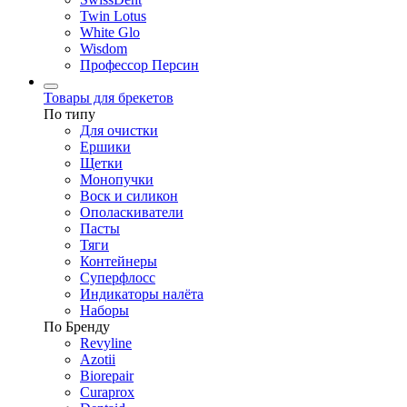
Twin Lotus
White Glo
Wisdom
Профессор Персин
Товары для брекетов
По типу
Для очистки
Ершики
Щетки
Монопучки
Воск и силикон
Ополаскиватели
Пасты
Тяги
Контейнеры
Суперфлосс
Индикаторы налёта
Наборы
По Бренду
Revyline
Azotii
Biorepair
Curaprox