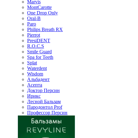
Marvis
MontCarotte
One Drop Only
Oral-B
Paro
Philips Breath RX
Pierrot
PresiDENT
R.O.C.S
Smile Guard
Spa for Teeth
Splat
Waterdent
Wisdom
Альбадент
Асепта
Доктор Персин
Ирикс
Лесной Бальзам
Пародонтол Prof
Профессор Персин