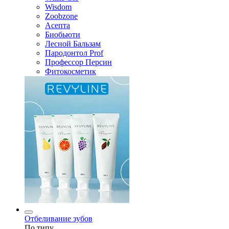
Wisdom
Zoobzone
Асепта
Биобьюти
Лесной Бальзам
Пародонтол Prof
Профессор Персин
Фитокосметик
Отбеливание зубов
По типу