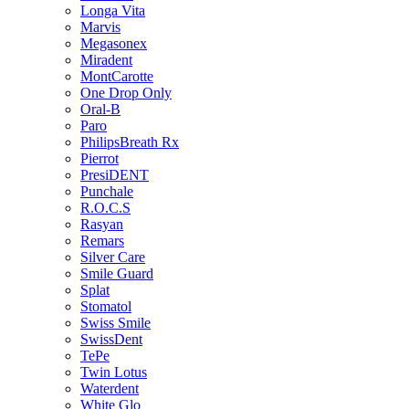
Longa Vita
Marvis
Megasonex
Miradent
MontCarotte
One Drop Only
Oral-B
Paro
PhilipsBreath Rx
Pierrot
PresiDENT
Punchale
R.O.C.S
Rasyan
Remars
Silver Care
Smile Guard
Splat
Stomatol
Swiss Smile
SwissDent
TePe
Twin Lotus
Waterdent
White Glo