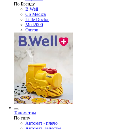
По Бренду
B.Well
CS Medica
Little Doctor
Med2000
Omron
Тонометры
По типу
Автомат - плечо
Автомат- запястье