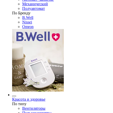
Механический
Полуавтомат
По Бренду
B.Well
Nissei
Omron
Красота и здоровье
По типу
Вентиляторы
Пульсоксиметры