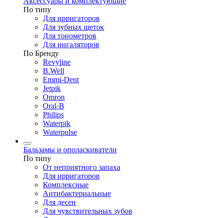
Аксессуары и комплектующие
По типу
Для ирригаторов
Для зубных щеток
Для тонометров
Для ингаляторов
По Бренду
Revyline
B.Well
Emmi-Dent
Jetpik
Omron
Oral-B
Philips
Waterpik
Waterpulse
Бальзамы и ополаскиватели
По типу
От неприятного запаха
Для ирригаторов
Комплексные
Антибактериальные
Для десен
Для чувствительных зубов