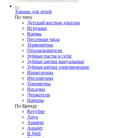
Товары для детей
По типу
Детский костюм доктора
Игрушки
Кремы
Песочные часы
Термометры
Ополаскиватели
Зубные пасты и гели
Зубные щетки мануальные
Зубные щетки электрические
Ирригаторы
Ингаляторы
Тонометры
Насадки
Держатели
Наборы
По Бренду
Revyline
Anya
Apadent
Aquajet
B.Well