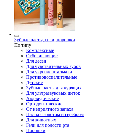
Зубные пасты, гели, порошки
По типу
Комплексные
Отбеливающие
Для десен
Для чувствительных зубов
Для укрепления эмали
Противовоспалительные
Детские
Зубные пасты для курящих
Для ультразвуковых щеток
Аюрведические
Ортодонтические
От неприятного запаха
Пасты с золотом и серебром
Для животных
Гели для полости рта
Порошки