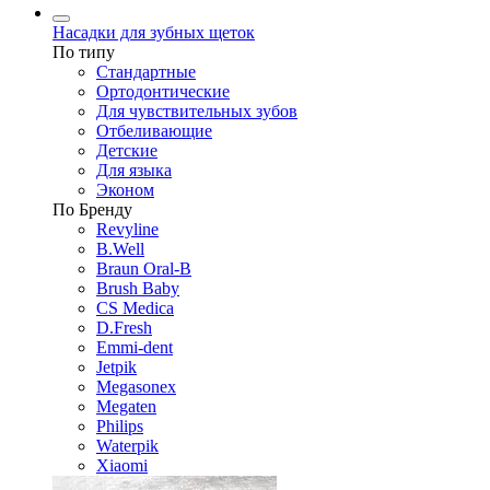
Насадки для зубных щеток
По типу
Стандартные
Ортодонтические
Для чувствительных зубов
Отбеливающие
Детские
Для языка
Эконом
По Бренду
Revyline
B.Well
Braun Oral-B
Brush Baby
CS Medica
D.Fresh
Emmi-dent
Jetpik
Megasonex
Megaten
Philips
Waterpik
Xiaomi