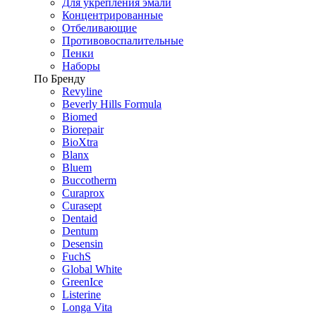
Для укрепления эмали
Концентрированные
Отбеливающие
Противовоспалительные
Пенки
Наборы
По Бренду
Revyline
Beverly Hills Formula
Biomed
Biorepair
BioXtra
Blanx
Bluem
Buccotherm
Curaprox
Curasept
Dentaid
Dentum
Desensin
FuchS
Global White
GreenIce
Listerine
Longa Vita