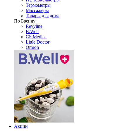
Термометры
Массажеры
Товары для дома
По Бренду
Revyline
B.Well
CS Medica
Little Doctor
Omron
Акции