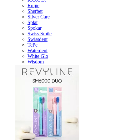
Ruijie
Sherbet
Silver Care
Splat
Spokar
Swiss Smile
Swissdent
TePe
Waterdent
White Glo
Wisdom