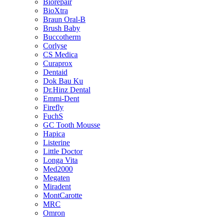
Biorepair
BioXtra
Braun Oral-B
Brush Baby
Buccotherm
Corlyse
CS Medica
Curaprox
Dentaid
Dok Bau Ku
Dr.Hinz Dental
Emmi-Dent
Firefly
FuchS
GC Tooth Mousse
Hapica
Listerine
Little Doctor
Longa Vita
Med2000
Megaten
Miradent
MontCarotte
MRC
Omron