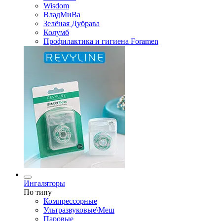
Wisdom
ВладМиВа
Зелёная Дубрава
Колумб
Профилактика и гигиена Foramen
Ингаляторы
По типу
Компрессорные
Ультразвуковые\Меш
Паровые