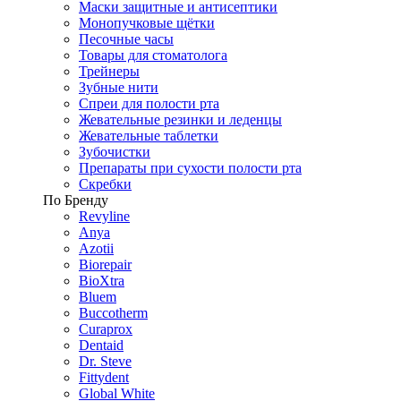
Маски защитные и антисептики
Монопучковые щётки
Песочные часы
Товары для стоматолога
Трейнеры
Зубные нити
Спреи для полости рта
Жевательные резинки и леденцы
Жевательные таблетки
Зубочистки
Препараты при сухости полости рта
Скребки
По Бренду
Revyline
Anya
Azotii
Biorepair
BioXtra
Bluem
Buccotherm
Curaprox
Dentaid
Dr. Steve
Fittydent
Global White