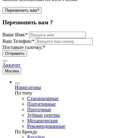
Перезвонить вам?
Перезвонить вам ?
Ваше Имя:
*
Ваш Телефон:
*
Поставьте галочку:
*
Отправить
Аккаунт
Москва
Ирригаторы
По типу
Стационарные
Портативные
Проточные
Зубные центры
Механические
Рекомендованные
По Бренду
Revyline