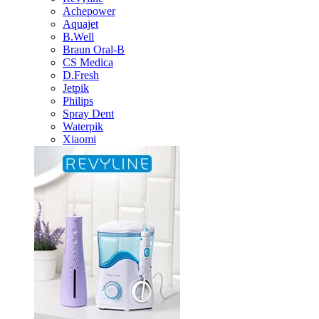
Achepower
Aquajet
B.Well
Braun Oral-B
CS Medica
D.Fresh
Jetpik
Philips
Spray Dent
Waterpik
Xiaomi