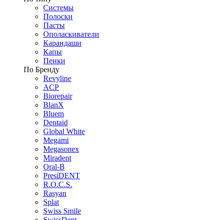
Системы
Полоски
Пасты
Ополаскиватели
Карандаши
Капы
Пенки
По Бренду
Revyline
ACP
Biorepair
BlanX
Bluem
Dentaid
Global White
Megami
Megasonex
Miradent
Oral-B
PresiDENT
R.O.C.S.
Rasyan
Splat
Swiss Smile
SwissDent