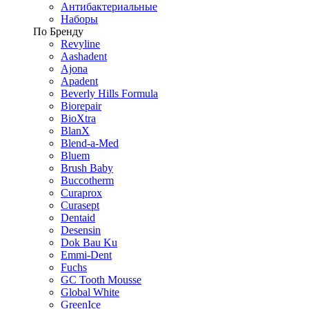
Антибактериальные
Наборы
По Бренду
Revyline
Aashadent
Ajona
Apadent
Beverly Hills Formula
Biorepair
BioXtra
BlanX
Blend-a-Med
Bluem
Brush Baby
Buccotherm
Curaprox
Curasept
Dentaid
Desensin
Dok Bau Ku
Emmi-Dent
Fuchs
GC Tooth Mousse
Global White
GreenIce