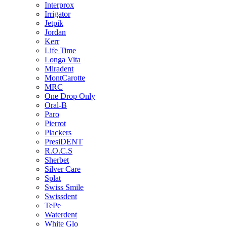
Interprox
Irrigator
Jetpik
Jordan
Kerr
Life Time
Longa Vita
Miradent
MontCarotte
MRC
One Drop Only
Oral-B
Paro
Pierrot
Plackers
PresiDENT
R.O.C.S
Sherbet
Silver Care
Splat
Swiss Smile
Swissdent
TePe
Waterdent
White Glo