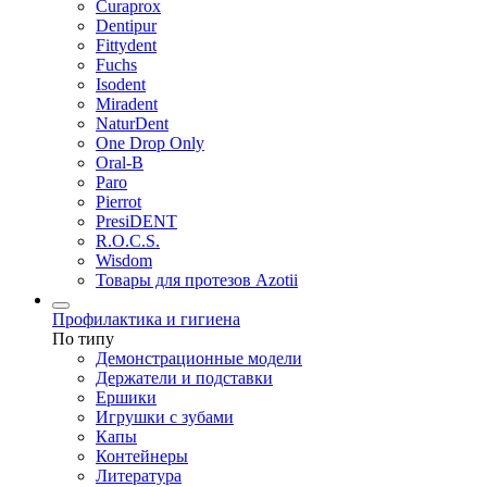
Curaprox
Dentipur
Fittydent
Fuchs
Isodent
Miradent
NaturDent
One Drop Only
Oral-B
Paro
Pierrot
PresiDENT
R.O.C.S.
Wisdom
Товары для протезов Azotii
Профилактика и гигиена
По типу
Демонстрационные модели
Держатели и подставки
Ершики
Игрушки с зубами
Капы
Контейнеры
Литература