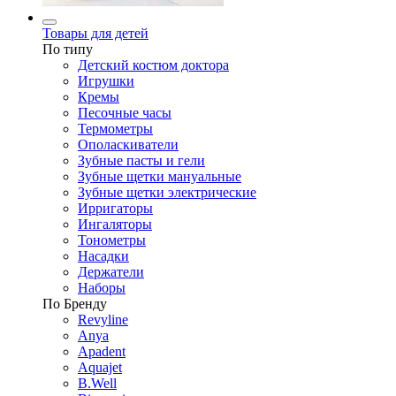
Товары для детей
По типу
Детский костюм доктора
Игрушки
Кремы
Песочные часы
Термометры
Ополаскиватели
Зубные пасты и гели
Зубные щетки мануальные
Зубные щетки электрические
Ирригаторы
Ингаляторы
Тонометры
Насадки
Держатели
Наборы
По Бренду
Revyline
Anya
Apadent
Aquajet
B.Well