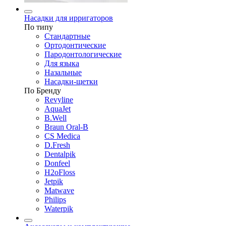
Насадки для ирригаторов
По типу
Стандартные
Ортодонтические
Пародонтологические
Для языка
Назальные
Насадки-щетки
По Бренду
Revyline
AquaJet
B.Well
Braun Oral-B
CS Medica
D.Fresh
Dentalpik
Donfeel
H2oFloss
Jetpik
Matwave
Philips
Waterpik