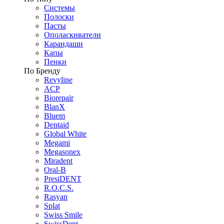
Системы
Полоски
Пасты
Ополаскиватели
Карандаши
Капы
Пенки
По Бренду
Revyline
ACP
Biorepair
BlanX
Bluem
Dentaid
Global White
Megami
Megasonex
Miradent
Oral-B
PresiDENT
R.O.C.S.
Rasyan
Splat
Swiss Smile
SwissDent