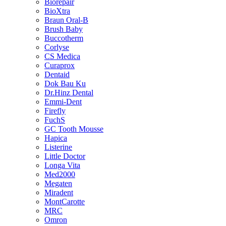
Biorepair
BioXtra
Braun Oral-B
Brush Baby
Buccotherm
Corlyse
CS Medica
Curaprox
Dentaid
Dok Bau Ku
Dr.Hinz Dental
Emmi-Dent
Firefly
FuchS
GC Tooth Mousse
Hapica
Listerine
Little Doctor
Longa Vita
Med2000
Megaten
Miradent
MontCarotte
MRC
Omron