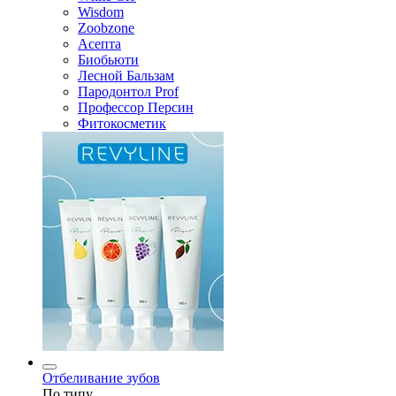
Wisdom
Zoobzone
Асепта
Биобьюти
Лесной Бальзам
Пародонтол Prof
Профессор Персин
Фитокосметик
Отбеливание зубов
По типу