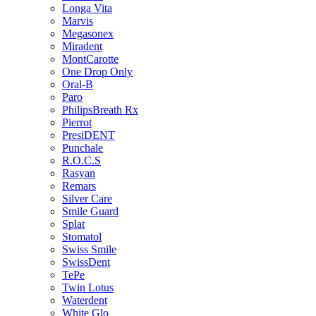
Longa Vita
Marvis
Megasonex
Miradent
MontCarotte
One Drop Only
Oral-B
Paro
PhilipsBreath Rx
Pierrot
PresiDENT
Punchale
R.O.C.S
Rasyan
Remars
Silver Care
Smile Guard
Splat
Stomatol
Swiss Smile
SwissDent
TePe
Twin Lotus
Waterdent
White Glo