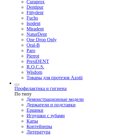
Curaprox
Dentipur
Fittydent
Fuchs
Isodent
Miradent
NaturDent
One Drop Only
Oral-B
Paro
Pierrot
PresiDENT
R.O.C.S.
Wisdom
Товары для протезов Azotii
Профилактика и гигиена
По типу
Демонстрационные модели
Держатели и подставки
Ершики
Игрушки с зубами
Капы
Контейнеры
Литература