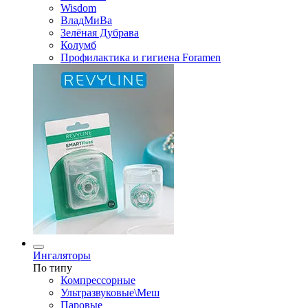
Wisdom
ВладМиВа
Зелёная Дубрава
Колумб
Профилактика и гигиена Foramen
Ингаляторы
По типу
Компрессорные
Ультразвуковые\Меш
Паровые