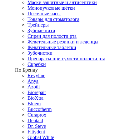
Маски защитные и антисептики
Монопучковые щётки
Песочные часы
Товары для стоматолога
Трейнеры
Зубные нити
Спреи для полости рта
Жевательные резинки и леденцы
Жевательные таблетки
Зубочистки
Препараты при сухости полости рта
Скребки
По Бренду
Revyline
Anya
Azotii
Biorepair
BioXtra
Bluem
Buccotherm
Curaprox
Dentaid
Dr. Steve
Fittydent
Global White