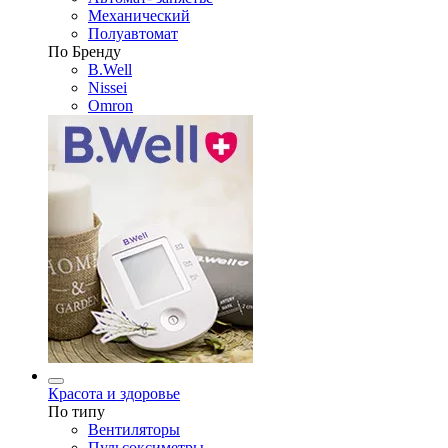
Механический
Полуавтомат
По Бренду
B.Well
Nissei
Omron
Красота и здоровье
По типу
Вентиляторы
Пульсоксиметры