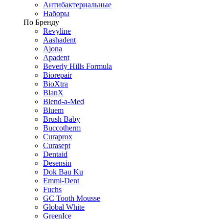
Антибактериальные
Наборы
По Бренду
Revyline
Aashadent
Ajona
Apadent
Beverly Hills Formula
Biorepair
BioXtra
BlanX
Blend-a-Med
Bluem
Brush Baby
Buccotherm
Curaprox
Curasept
Dentaid
Desensin
Dok Bau Ku
Emmi-Dent
Fuchs
GC Tooth Mousse
Global White
GreenIce