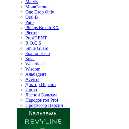
Marvis
MontCarotte
One Drop Only
Oral-B
Paro
Philips Breath RX
Pierrot
PresiDENT
R.O.C.S
Smile Guard
Spa for Teeth
Splat
Waterdent
Wisdom
Альбадент
Асепта
Доктор Персин
Ирикс
Лесной Бальзам
Пародонтол Prof
Профессор Персин