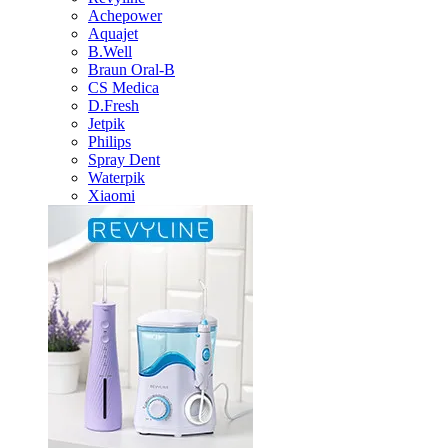
Achepower
Aquajet
B.Well
Braun Oral-B
CS Medica
D.Fresh
Jetpik
Philips
Spray Dent
Waterpik
Xiaomi