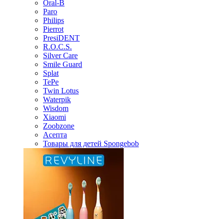
Oral-B
Paro
Philips
Pierrot
PresiDENT
R.O.C.S.
Silver Care
Smile Guard
Splat
TePe
Twin Lotus
Waterpik
Wisdom
Xiaomi
Zoobzone
Асепта
Товары для детей Spongebob