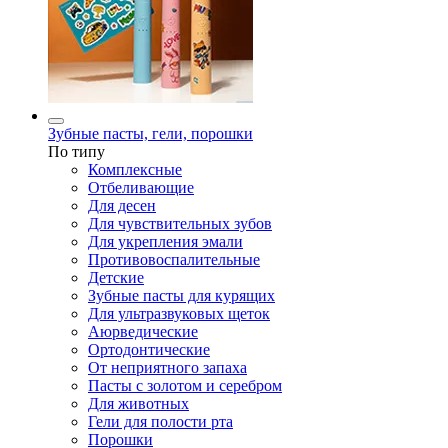
Зубные пасты, гели, порошки
По типу
Комплексные
Отбеливающие
Для десен
Для чувствительных зубов
Для укрепления эмали
Противовоспалительные
Детские
Зубные пасты для курящих
Для ультразвуковых щеток
Аюрведические
Ортодонтические
От неприятного запаха
Пасты с золотом и серебром
Для животных
Гели для полости рта
Порошки