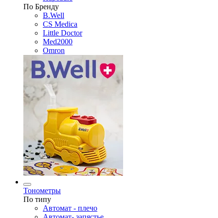
По Бренду
B.Well
CS Medica
Little Doctor
Med2000
Omron
Тонометры
По типу
Автомат - плечо
Автомат- запястье