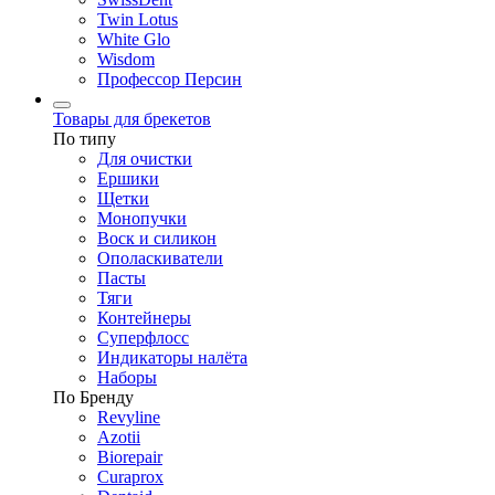
Twin Lotus
White Glo
Wisdom
Профессор Персин
Товары для брекетов
По типу
Для очистки
Ершики
Щетки
Монопучки
Воск и силикон
Ополаскиватели
Пасты
Тяги
Контейнеры
Суперфлосс
Индикаторы налёта
Наборы
По Бренду
Revyline
Azotii
Biorepair
Curaprox