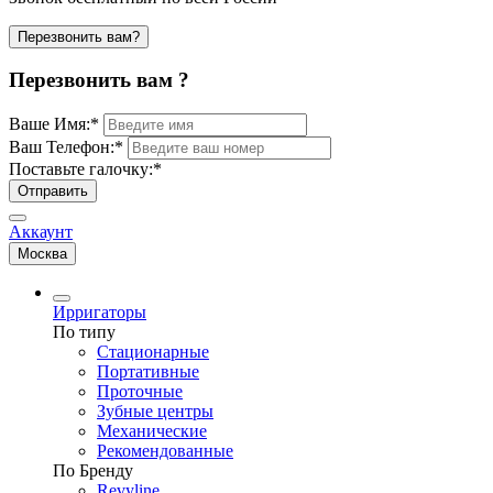
Перезвонить вам?
Перезвонить вам ?
Ваше Имя:
*
Ваш Телефон:
*
Поставьте галочку:
*
Отправить
Аккаунт
Москва
Ирригаторы
По типу
Стационарные
Портативные
Проточные
Зубные центры
Механические
Рекомендованные
По Бренду
Revyline