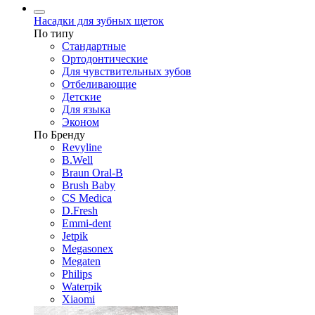
Насадки для зубных щеток
По типу
Стандартные
Ортодонтические
Для чувствительных зубов
Отбеливающие
Детские
Для языка
Эконом
По Бренду
Revyline
B.Well
Braun Oral-B
Brush Baby
CS Medica
D.Fresh
Emmi-dent
Jetpik
Megasonex
Megaten
Philips
Waterpik
Xiaomi