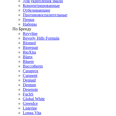
Для укрепления эмали
Концентрированные
Отбеливающие
Противовоспалительные
Пенки
Наборы
По Бренду
Revyline
Beverly Hills Formula
Biomed
Biorepair
BioXtra
Blanx
Bluem
Buccotherm
Curaprox
Curasept
Dentaid
Dentum
Desensin
FuchS
Global White
GreenIce
Listerine
Longa Vita