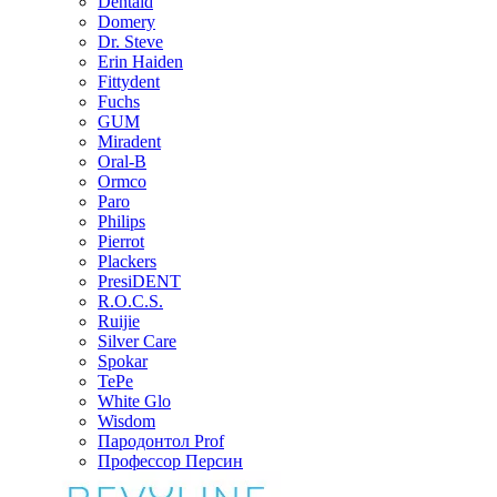
Dentaid
Domery
Dr. Steve
Erin Haiden
Fittydent
Fuchs
GUM
Miradent
Oral-B
Ormco
Paro
Philips
Pierrot
Plackers
PresiDENT
R.O.C.S.
Ruijie
Silver Care
Spokar
TePe
White Glo
Wisdom
Пародонтол Prof
Профессор Персин