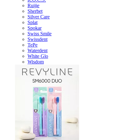
Ruijie
Sherbet
Silver Care
Splat
Spokar
Swiss Smile
Swissdent
TePe
Waterdent
White Glo
Wisdom