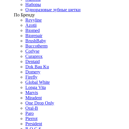
Наборы
Одноразовые зубные щетки
По Бренду
Revyline
Azotii
Biomed
Biorepair
BrushBaby
Buccotherm
Corlyse
Curaprox
Dentaid
Dok Bau Ku
Domery
Firefly
Global White
Longa Vita
Marvis
Miradent
One Drop Only
Oral-B
Paro
Pierrot
President
R.O.C.S.