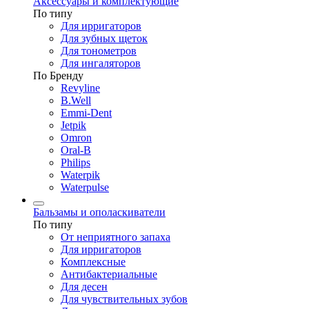
Аксессуары и комплектующие
По типу
Для ирригаторов
Для зубных щеток
Для тонометров
Для ингаляторов
По Бренду
Revyline
B.Well
Emmi-Dent
Jetpik
Omron
Oral-B
Philips
Waterpik
Waterpulse
Бальзамы и ополаскиватели
По типу
От неприятного запаха
Для ирригаторов
Комплексные
Антибактериальные
Для десен
Для чувствительных зубов