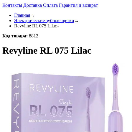
Контакты
Доставка
Оплата
Гарантия и возврат
Главная
→
Электрические зубные щетки
→
Revyline RL 075 Lilac
↓
Код товара:
8812
Revyline RL 075 Lilac