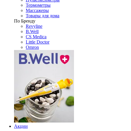
Термометры
Массажеры
Товары для дома
По Бренду
Revyline
B.Well
CS Medica
Little Doctor
Omron
Акции