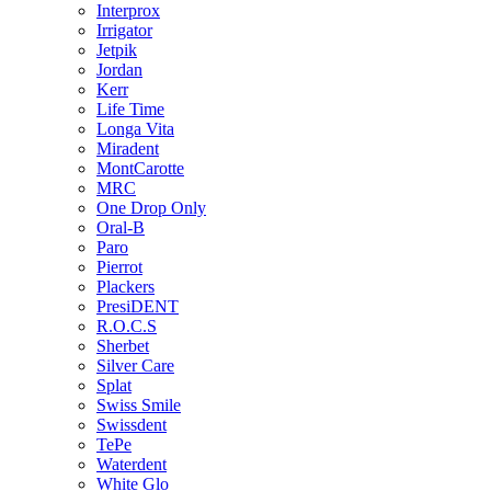
Interprox
Irrigator
Jetpik
Jordan
Kerr
Life Time
Longa Vita
Miradent
MontCarotte
MRC
One Drop Only
Oral-B
Paro
Pierrot
Plackers
PresiDENT
R.O.C.S
Sherbet
Silver Care
Splat
Swiss Smile
Swissdent
TePe
Waterdent
White Glo