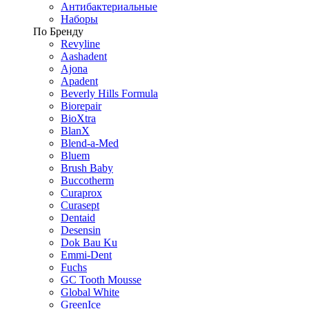
Антибактериальные
Наборы
По Бренду
Revyline
Aashadent
Ajona
Apadent
Beverly Hills Formula
Biorepair
BioXtra
BlanX
Blend-a-Med
Bluem
Brush Baby
Buccotherm
Curaprox
Curasept
Dentaid
Desensin
Dok Bau Ku
Emmi-Dent
Fuchs
GC Tooth Mousse
Global White
GreenIce