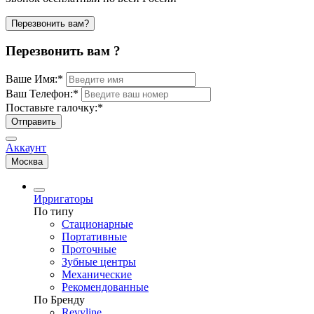
Перезвонить вам?
Перезвонить вам ?
Ваше Имя:
*
Ваш Телефон:
*
Поставьте галочку:
*
Отправить
Аккаунт
Москва
Ирригаторы
По типу
Стационарные
Портативные
Проточные
Зубные центры
Механические
Рекомендованные
По Бренду
Revyline