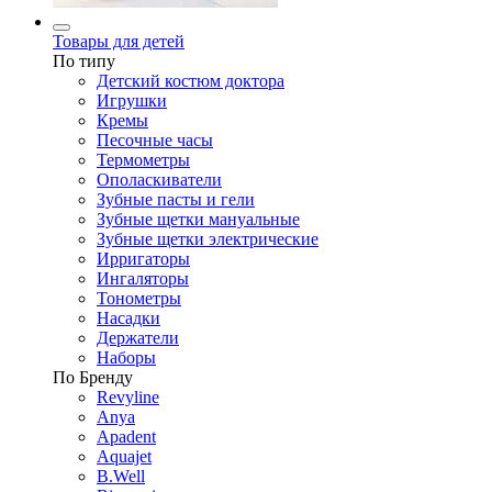
Товары для детей
По типу
Детский костюм доктора
Игрушки
Кремы
Песочные часы
Термометры
Ополаскиватели
Зубные пасты и гели
Зубные щетки мануальные
Зубные щетки электрические
Ирригаторы
Ингаляторы
Тонометры
Насадки
Держатели
Наборы
По Бренду
Revyline
Anya
Apadent
Aquajet
B.Well