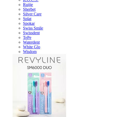
Ruijie
Sherbet
Silver Care
Splat
Spokar
Swiss Smile
Swissdent
TePe
Waterdent
White Glo
Wisdom