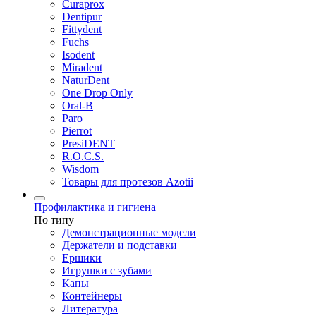
Curaprox
Dentipur
Fittydent
Fuchs
Isodent
Miradent
NaturDent
One Drop Only
Oral-B
Paro
Pierrot
PresiDENT
R.O.C.S.
Wisdom
Товары для протезов Azotii
Профилактика и гигиена
По типу
Демонстрационные модели
Держатели и подставки
Ершики
Игрушки с зубами
Капы
Контейнеры
Литература