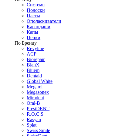
Системы
Полоски
Пасты
Ополаскиватели
Карандаши
Капы
Пенки
По Бренду
Revyline
ACP
Biorepair
BlanX
Bluem
Dentaid
Global White
Megami
Megasonex
Miradent
Oral-B
PresiDENT
R.O.C.S.
Rasyan
Splat
Swiss Smile
SwissDent