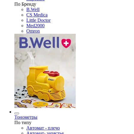
По Бренду
B.Well
CS Medica
Little Doctor
Med2000
Omron
Тонометры
По типу
Автомат - плечо
Автомат- запястье