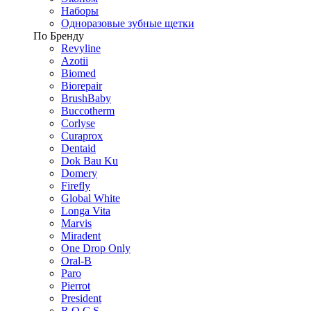
Наборы
Одноразовые зубные щетки
По Бренду
Revyline
Azotii
Biomed
Biorepair
BrushBaby
Buccotherm
Corlyse
Curaprox
Dentaid
Dok Bau Ku
Domery
Firefly
Global White
Longa Vita
Marvis
Miradent
One Drop Only
Oral-B
Paro
Pierrot
President
R.O.C.S.