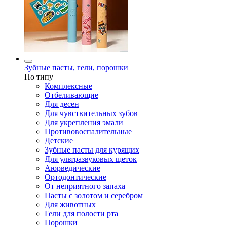
Зубные пасты, гели, порошки
По типу
Комплексные
Отбеливающие
Для десен
Для чувствительных зубов
Для укрепления эмали
Противовоспалительные
Детские
Зубные пасты для курящих
Для ультразвуковых щеток
Аюрведические
Ортодонтические
От неприятного запаха
Пасты с золотом и серебром
Для животных
Гели для полости рта
Порошки