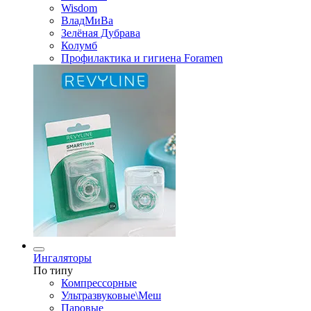
Wisdom
ВладМиВа
Зелёная Дубрава
Колумб
Профилактика и гигиена Foramen
Ингаляторы
По типу
Компрессорные
Ультразвуковые\Меш
Паровые