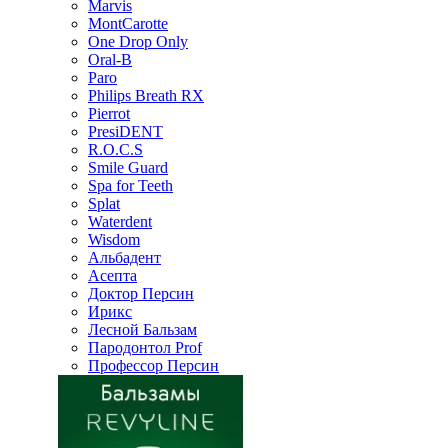
Marvis
MontCarotte
One Drop Only
Oral-B
Paro
Philips Breath RX
Pierrot
PresiDENT
R.O.C.S
Smile Guard
Spa for Teeth
Splat
Waterdent
Wisdom
Альбадент
Асепта
Доктор Персин
Ирикс
Лесной Бальзам
Пародонтол Prof
Профессор Персин