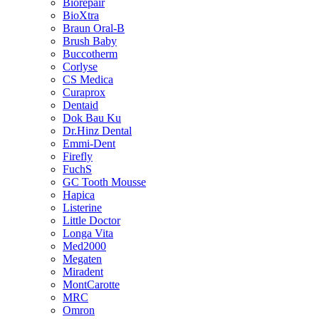
Biorepair
BioXtra
Braun Oral-B
Brush Baby
Buccotherm
Corlyse
CS Medica
Curaprox
Dentaid
Dok Bau Ku
Dr.Hinz Dental
Emmi-Dent
Firefly
FuchS
GC Tooth Mousse
Hapica
Listerine
Little Doctor
Longa Vita
Med2000
Megaten
Miradent
MontCarotte
MRC
Omron