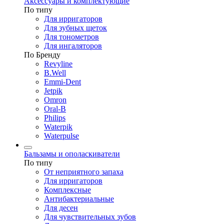
Аксессуары и комплектующие
По типу
Для ирригаторов
Для зубных щеток
Для тонометров
Для ингаляторов
По Бренду
Revyline
B.Well
Emmi-Dent
Jetpik
Omron
Oral-B
Philips
Waterpik
Waterpulse
Бальзамы и ополаскиватели
По типу
От неприятного запаха
Для ирригаторов
Комплексные
Антибактериальные
Для десен
Для чувствительных зубов