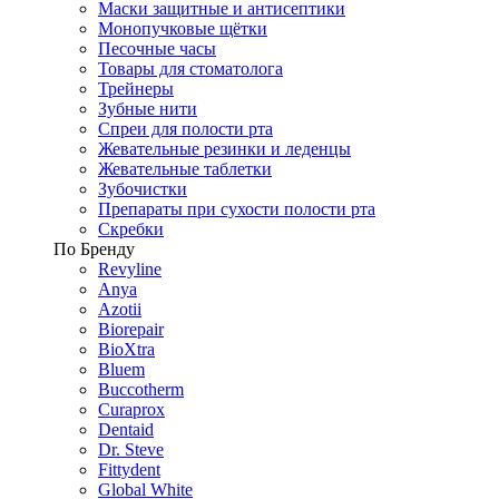
Маски защитные и антисептики
Монопучковые щётки
Песочные часы
Товары для стоматолога
Трейнеры
Зубные нити
Спреи для полости рта
Жевательные резинки и леденцы
Жевательные таблетки
Зубочистки
Препараты при сухости полости рта
Скребки
По Бренду
Revyline
Anya
Azotii
Biorepair
BioXtra
Bluem
Buccotherm
Curaprox
Dentaid
Dr. Steve
Fittydent
Global White