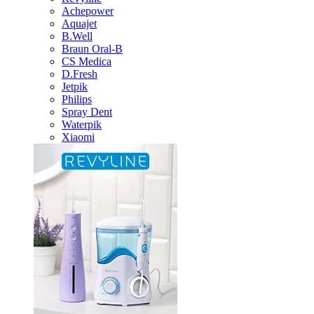
Achepower
Aquajet
B.Well
Braun Oral-B
CS Medica
D.Fresh
Jetpik
Philips
Spray Dent
Waterpik
Xiaomi