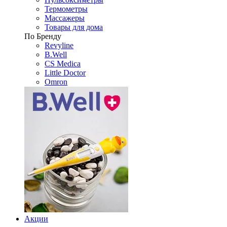
Термометры
Массажеры
Товары для дома
По Бренду
Revyline
B.Well
CS Medica
Little Doctor
Omron
Акции