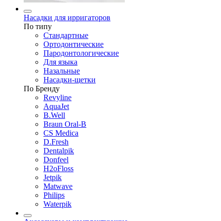
Насадки для ирригаторов
По типу
Стандартные
Ортодонтические
Пародонтологические
Для языка
Назальные
Насадки-щетки
По Бренду
Revyline
AquaJet
B.Well
Braun Oral-B
CS Medica
D.Fresh
Dentalpik
Donfeel
H2oFloss
Jetpik
Matwave
Philips
Waterpik