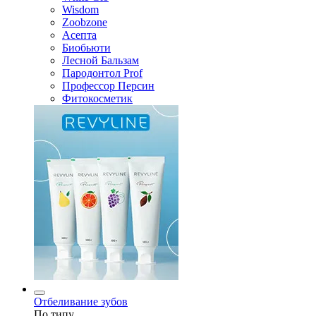
Wisdom
Zoobzone
Асепта
Биобьюти
Лесной Бальзам
Пародонтол Prof
Профессор Персин
Фитокосметик
Отбеливание зубов
По типу