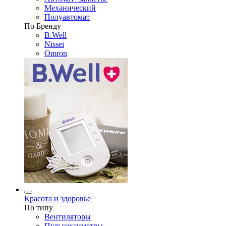
Механический
Полуавтомат
По Бренду
B.Well
Nissei
Omron
Красота и здоровье
По типу
Вентиляторы
Пульсоксиметры