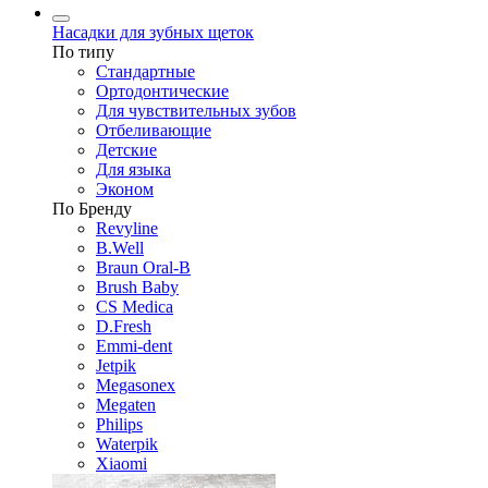
Насадки для зубных щеток
По типу
Стандартные
Ортодонтические
Для чувствительных зубов
Отбеливающие
Детские
Для языка
Эконом
По Бренду
Revyline
B.Well
Braun Oral-B
Brush Baby
CS Medica
D.Fresh
Emmi-dent
Jetpik
Megasonex
Megaten
Philips
Waterpik
Xiaomi