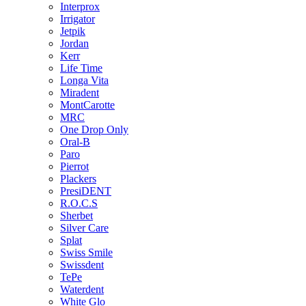
Interprox
Irrigator
Jetpik
Jordan
Kerr
Life Time
Longa Vita
Miradent
MontCarotte
MRC
One Drop Only
Oral-B
Paro
Pierrot
Plackers
PresiDENT
R.O.C.S
Sherbet
Silver Care
Splat
Swiss Smile
Swissdent
TePe
Waterdent
White Glo