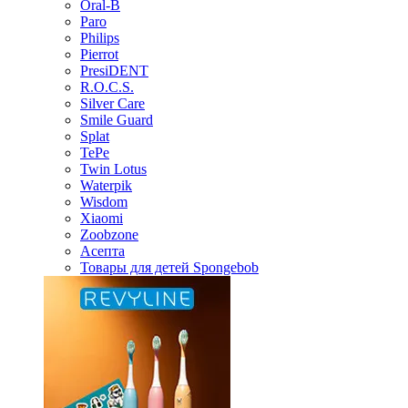
Oral-B
Paro
Philips
Pierrot
PresiDENT
R.O.C.S.
Silver Care
Smile Guard
Splat
TePe
Twin Lotus
Waterpik
Wisdom
Xiaomi
Zoobzone
Асепта
Товары для детей Spongebob