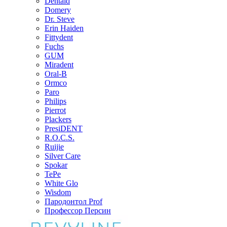
Dentaid
Domery
Dr. Steve
Erin Haiden
Fittydent
Fuchs
GUM
Miradent
Oral-B
Ormco
Paro
Philips
Pierrot
Plackers
PresiDENT
R.O.C.S.
Ruijie
Silver Care
Spokar
TePe
White Glo
Wisdom
Пародонтол Prof
Профессор Персин