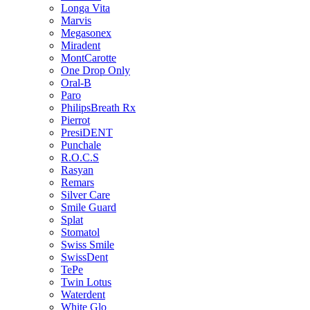
Longa Vita
Marvis
Megasonex
Miradent
MontCarotte
One Drop Only
Oral-B
Paro
PhilipsBreath Rx
Pierrot
PresiDENT
Punchale
R.O.C.S
Rasyan
Remars
Silver Care
Smile Guard
Splat
Stomatol
Swiss Smile
SwissDent
TePe
Twin Lotus
Waterdent
White Glo