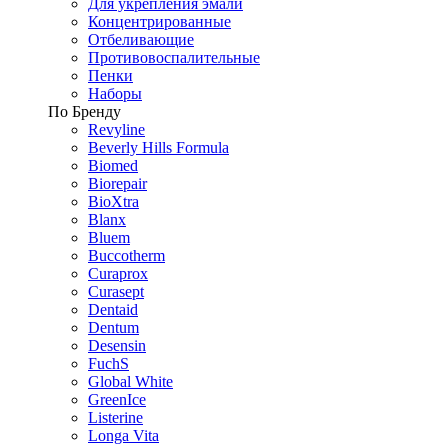
Для укрепления эмали
Концентрированные
Отбеливающие
Противовоспалительные
Пенки
Наборы
По Бренду
Revyline
Beverly Hills Formula
Biomed
Biorepair
BioXtra
Blanx
Bluem
Buccotherm
Curaprox
Curasept
Dentaid
Dentum
Desensin
FuchS
Global White
GreenIce
Listerine
Longa Vita