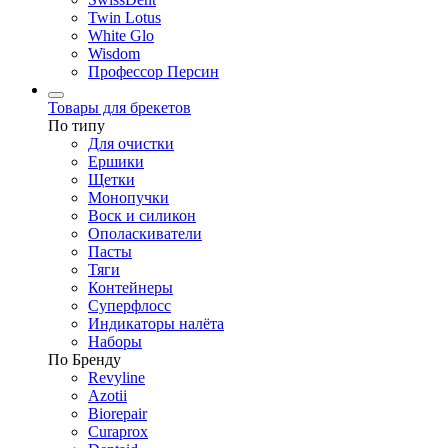
Twin Lotus
White Glo
Wisdom
Профессор Персин
Товары для брекетов
По типу
Для очистки
Ершики
Щетки
Монопучки
Воск и силикон
Ополаскиватели
Пасты
Тяги
Контейнеры
Суперфлосс
Индикаторы налёта
Наборы
По Бренду
Revyline
Azotii
Biorepair
Curaprox