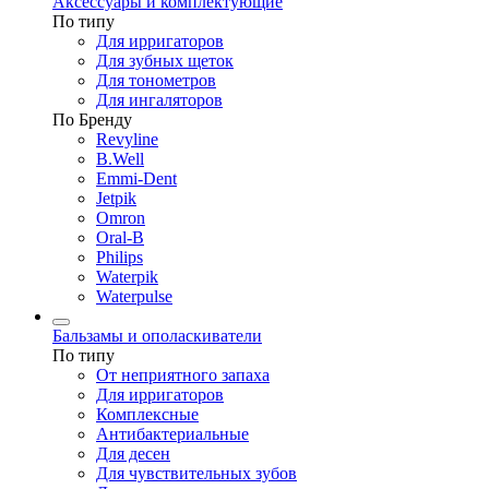
Аксессуары и комплектующие
По типу
Для ирригаторов
Для зубных щеток
Для тонометров
Для ингаляторов
По Бренду
Revyline
B.Well
Emmi-Dent
Jetpik
Omron
Oral-B
Philips
Waterpik
Waterpulse
Бальзамы и ополаскиватели
По типу
От неприятного запаха
Для ирригаторов
Комплексные
Антибактериальные
Для десен
Для чувствительных зубов