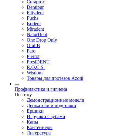
Curaprox
Dentipur
Fittydent
Fuchs
Isodent
Miradent
NaturDent
One Drop Only
Oral-B
Paro
Pierrot
PresiDENT
R.O.C.S.
Wisdom
Товары для протезов Azotii
Профилактика и гигиена
По типу
Демонстрационные модели
Держатели и подставки
Ершики
Игрушки с зубами
Капы
Контейнеры
Литература