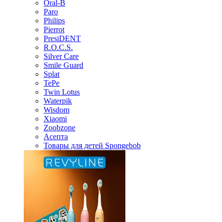
Oral-B
Paro
Philips
Pierrot
PresiDENT
R.O.C.S.
Silver Care
Smile Guard
Splat
TePe
Twin Lotus
Waterpik
Wisdom
Xiaomi
Zoobzone
Асепта
Товары для детей Spongebob