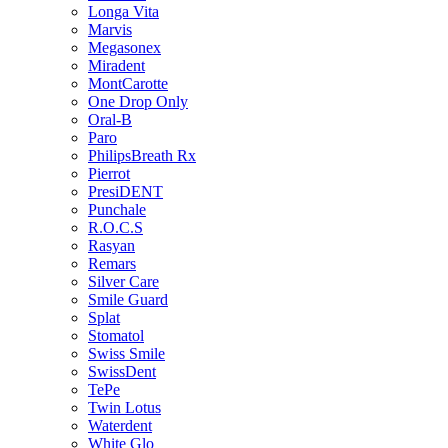
Longa Vita
Marvis
Megasonex
Miradent
MontCarotte
One Drop Only
Oral-B
Paro
PhilipsBreath Rx
Pierrot
PresiDENT
Punchale
R.O.C.S
Rasyan
Remars
Silver Care
Smile Guard
Splat
Stomatol
Swiss Smile
SwissDent
TePe
Twin Lotus
Waterdent
White Glo