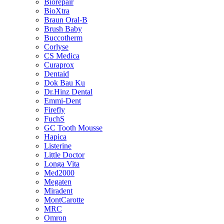
Biorepair
BioXtra
Braun Oral-B
Brush Baby
Buccotherm
Corlyse
CS Medica
Curaprox
Dentaid
Dok Bau Ku
Dr.Hinz Dental
Emmi-Dent
Firefly
FuchS
GC Tooth Mousse
Hapica
Listerine
Little Doctor
Longa Vita
Med2000
Megaten
Miradent
MontCarotte
MRC
Omron