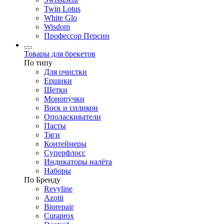
Twin Lotus
White Glo
Wisdom
Профессор Персин
Товары для брекетов
По типу
Для очистки
Ершики
Щетки
Монопучки
Воск и силикон
Ополаскиватели
Пасты
Тяги
Контейнеры
Суперфлосс
Индикаторы налёта
Наборы
По Бренду
Revyline
Azotii
Biorepair
Curaprox