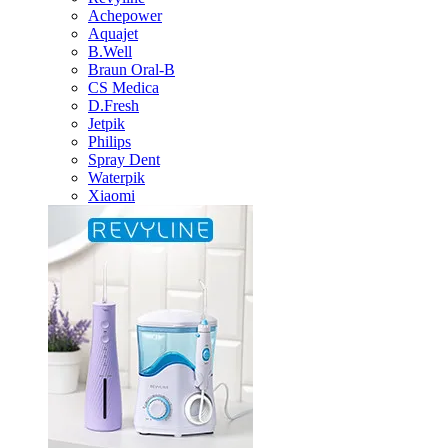
Achepower
Aquajet
B.Well
Braun Oral-B
CS Medica
D.Fresh
Jetpik
Philips
Spray Dent
Waterpik
Xiaomi