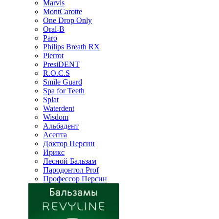
Marvis
MontCarotte
One Drop Only
Oral-B
Paro
Philips Breath RX
Pierrot
PresiDENT
R.O.C.S
Smile Guard
Spa for Teeth
Splat
Waterdent
Wisdom
Альбадент
Асепта
Доктор Персин
Ирикс
Лесной Бальзам
Пародонтол Prof
Профессор Персин