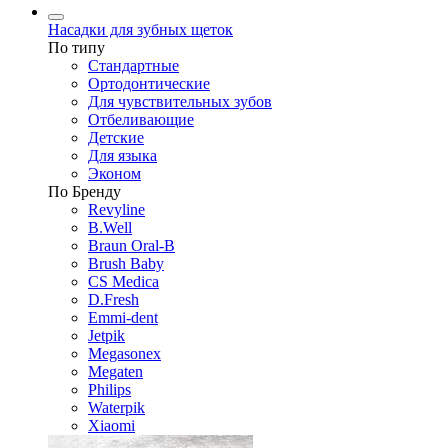
Насадки для зубных щеток
По типу
Стандартные
Ортодонтические
Для чувствительных зубов
Отбеливающие
Детские
Для языка
Эконом
По Бренду
Revyline
B.Well
Braun Oral-B
Brush Baby
CS Medica
D.Fresh
Emmi-dent
Jetpik
Megasonex
Megaten
Philips
Waterpik
Xiaomi