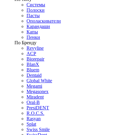
Системы
Полоски
Пасты
Ополаскиватели
Карандаши
Капы
Пенки
По Бренду
Revyline
ACP
Biorepair
BlanX
Bluem
Dentaid
Global White
Megami
Megasonex
Miradent
Oral-B
PresiDENT
R.O.C.S.
Rasyan
Splat
Swiss Smile
SwissDent