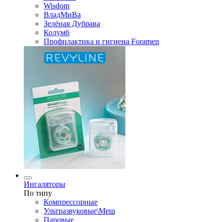
Wisdom
ВладМиВа
Зелёная Дубрава
Колумб
Профилактика и гигиена Foramen
Ингаляторы
По типу
Компрессорные
Ультразвуковые\Меш
Паровые