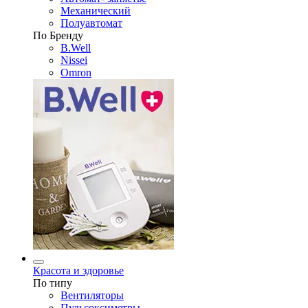
Механический
Полуавтомат
По Бренду
B.Well
Nissei
Omron
Красота и здоровье
По типу
Вентиляторы
Пульсоксиметры