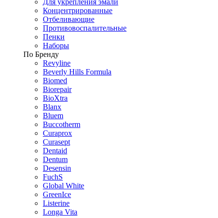
Для укрепления эмали
Концентрированные
Отбеливающие
Противовоспалительные
Пенки
Наборы
По Бренду
Revyline
Beverly Hills Formula
Biomed
Biorepair
BioXtra
Blanx
Bluem
Buccotherm
Curaprox
Curasept
Dentaid
Dentum
Desensin
FuchS
Global White
GreenIce
Listerine
Longa Vita