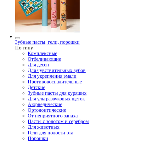
Зубные пасты, гели, порошки
По типу
Комплексные
Отбеливающие
Для десен
Для чувствительных зубов
Для укрепления эмали
Противовоспалительные
Детские
Зубные пасты для курящих
Для ультразвуковых щеток
Аюрведические
Ортодонтические
От неприятного запаха
Пасты с золотом и серебром
Для животных
Гели для полости рта
Порошки