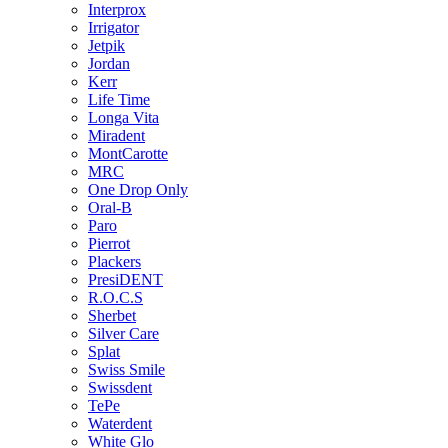
Interprox
Irrigator
Jetpik
Jordan
Kerr
Life Time
Longa Vita
Miradent
MontCarotte
MRC
One Drop Only
Oral-B
Paro
Pierrot
Plackers
PresiDENT
R.O.C.S
Sherbet
Silver Care
Splat
Swiss Smile
Swissdent
TePe
Waterdent
White Glo