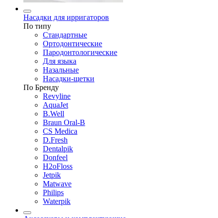
Насадки для ирригаторов
По типу
Стандартные
Ортодонтические
Пародонтологические
Для языка
Назальные
Насадки-щетки
По Бренду
Revyline
AquaJet
B.Well
Braun Oral-B
CS Medica
D.Fresh
Dentalpik
Donfeel
H2oFloss
Jetpik
Matwave
Philips
Waterpik