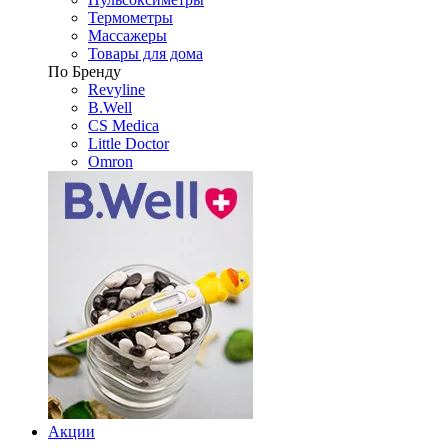
Термометры
Массажеры
Товары для дома
По Бренду
Revyline
B.Well
CS Medica
Little Doctor
Omron
Акции