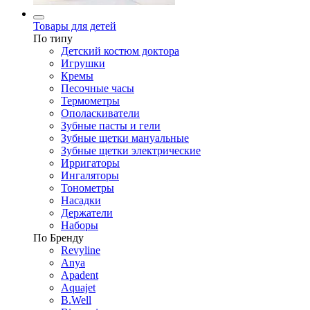
Товары для детей
По типу
Детский костюм доктора
Игрушки
Кремы
Песочные часы
Термометры
Ополаскиватели
Зубные пасты и гели
Зубные щетки мануальные
Зубные щетки электрические
Ирригаторы
Ингаляторы
Тонометры
Насадки
Держатели
Наборы
По Бренду
Revyline
Anya
Apadent
Aquajet
B.Well