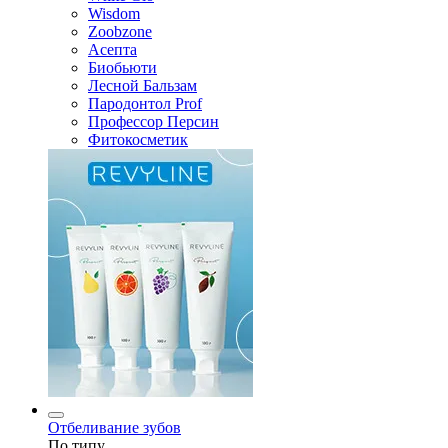
Wisdom
Zoobzone
Асепта
Биобьюти
Лесной Бальзам
Пародонтол Prof
Профессор Персин
Фитокосметик
Отбеливание зубов
По типу