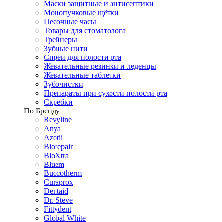
Маски защитные и антисептики
Монопучковые щётки
Песочные часы
Товары для стоматолога
Трейнеры
Зубные нити
Спреи для полости рта
Жевательные резинки и леденцы
Жевательные таблетки
Зубочистки
Препараты при сухости полости рта
Скребки
По Бренду
Revyline
Anya
Azotii
Biorepair
BioXtra
Bluem
Buccotherm
Curaprox
Dentaid
Dr. Steve
Fittydent
Global White