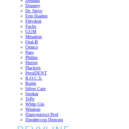
Dentaid
Domery
Dr. Steve
Erin Haiden
Fittydent
Fuchs
GUM
Miradent
Oral-B
Ormco
Paro
Philips
Pierrot
Plackers
PresiDENT
R.O.C.S.
Ruijie
Silver Care
Spokar
TePe
White Glo
Wisdom
Пародонтол Prof
Профессор Персин