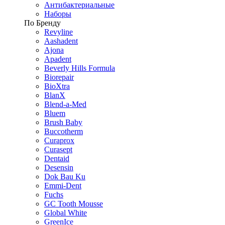
Антибактериальные
Наборы
По Бренду
Revyline
Aashadent
Ajona
Apadent
Beverly Hills Formula
Biorepair
BioXtra
BlanX
Blend-a-Med
Bluem
Brush Baby
Buccotherm
Curaprox
Curasept
Dentaid
Desensin
Dok Bau Ku
Emmi-Dent
Fuchs
GC Tooth Mousse
Global White
GreenIce