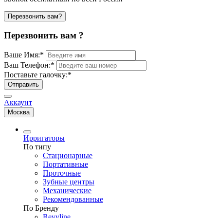
Перезвонить вам?
Перезвонить вам ?
Ваше Имя:
*
Ваш Телефон:
*
Поставьте галочку:
*
Отправить
Аккаунт
Москва
Ирригаторы
По типу
Стационарные
Портативные
Проточные
Зубные центры
Механические
Рекомендованные
По Бренду
Revyline