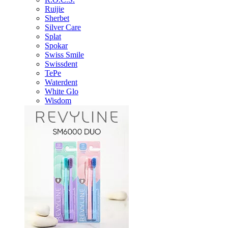
Ruijie
Sherbet
Silver Care
Splat
Spokar
Swiss Smile
Swissdent
TePe
Waterdent
White Glo
Wisdom