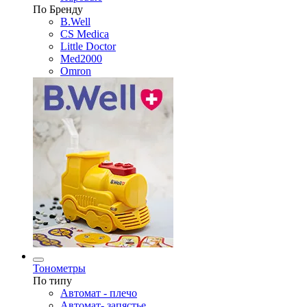
По Бренду
B.Well
CS Medica
Little Doctor
Med2000
Omron
Тонометры
По типу
Автомат - плечо
Автомат- запястье