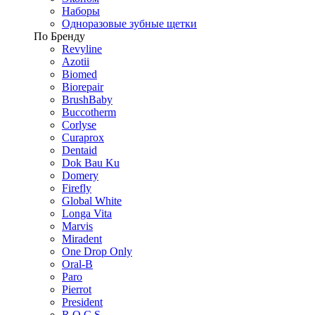
Наборы
Одноразовые зубные щетки
По Бренду
Revyline
Azotii
Biomed
Biorepair
BrushBaby
Buccotherm
Corlyse
Curaprox
Dentaid
Dok Bau Ku
Domery
Firefly
Global White
Longa Vita
Marvis
Miradent
One Drop Only
Oral-B
Paro
Pierrot
President
R.O.C.S.